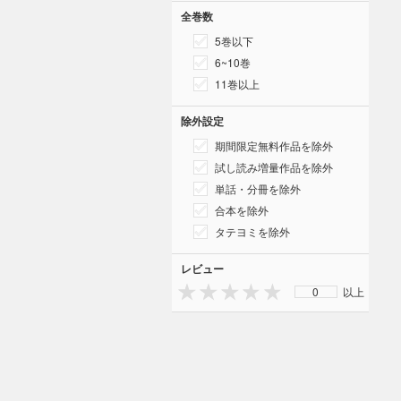
全巻数
5巻以下
6~10巻
11巻以上
除外設定
期間限定無料作品を除外
試し読み増量作品を除外
単話・分冊を除外
合本を除外
タテヨミを除外
レビュー
0
以上