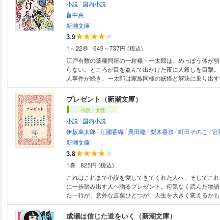
/
小説
国内小説
畠中恵
新潮文庫
3.9
1～22巻
649～737円 (税込)
江戸有数の薬種問屋の一粒種・一太郎は、めっぽう体が弱
らない。ところが目を盗んで出かけた夜に人殺しを目撃。
人事件が続き、一太郎は家族同様の妖怪と解決に乗り出す
なの周囲は、なぜか犬神、白沢、鳴家など妖怪だらけなの
犯人の刃が一太郎を襲う……。愉快で不思議な大江戸人情
プレゼント（新潮文庫）
ァンタジーノベル大賞優秀賞。（解説・小谷真理）
小説・文芸
/
小説
国内小説
/
/
/
/
/
伊坂幸太郎
江國香織
恩田陸
梨木香歩
町田そのこ
宮
新潮文庫
3.8
1巻
825円 (税込)
これはこれまで小説を愛してきてくれた人へ、そしてこれ
に一歩踏み出す人へ贈るプレゼント。何気なく読んだ物語
た一行が、意外な言葉ひとつが、人生を大きく変えるかも
を代表する７人の作家が「夏」をテーマに書き下ろした、
怖さと美しさ、何よりとびきりの面白さを詰め込んだ奇跡
成瀬は信じた道をいく（新潮文庫）