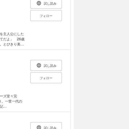
試し読み
フォロー
を主人公にした
てだよ」 26歳
。とびきり美し
りよりもショッ
では、実にさま
試し読み
フォロー
ーズ堂々完
り。一世一代の
記
な面々が成瀬あかり
達が届い
よ！
試し読み