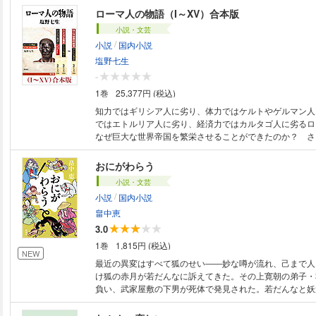
標は二百歳まで生きること。最高の主人公の登場に、目が
ローマ人の物語（I～XV）合本版
屋大賞を受賞した圧巻の青春小説！（解説・森見登美彦）
小説・文芸
/
小説
国内小説
塩野七生
-
1巻
25,377円 (税込)
知力ではギリシア人に劣り、体力ではケルトやゲルマン人
ではエトルリア人に劣り、経済力ではカルタゴ人に劣るロ
なぜ巨大な世界帝国を繁栄させることができたのか？ さ
説から始まる一千年の興亡史がいま幕を開ける。もはや古
言ではない歴史大作シリーズの電子版が待望の配信開始！
おにがわらう
『ローマ人の物語』I～XV巻をまとめた合本版です。
小説・文芸
/
小説
国内小説
畠中恵
3.0
1巻
1,815円 (税込)
NEW
最近の異変はすべて狐のせい――妙な噂が流れ、己まで人
け狐の赤月が若だんなに訴えてきた。その上寛朝の弟子・
負い、武家屋敷の下男が死体で発見された。若だんなと妖
生まれた矢先、新たな訪問者が……。凶事続きの通町に本
「江戸を支配する」と言い出した!?