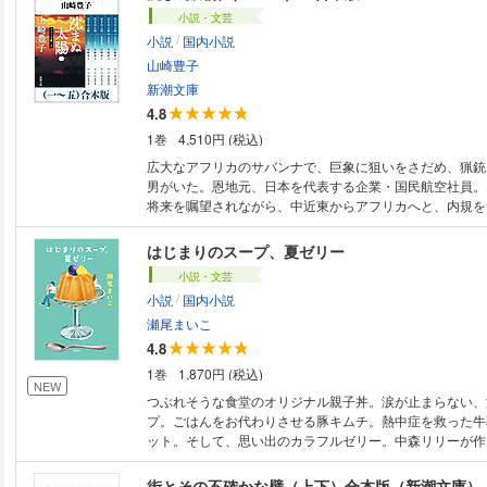
には戻れない、気迫の長編小説。（解説・東畑開人）
小説・文芸
/
小説
国内小説
山崎豊子
新潮文庫
4.8
1巻
4,510円 (税込)
広大なアフリカのサバンナで、巨象に狙いをさだめ、猟銃
男がいた。恩地元、日本を代表する企業・国民航空社員。
将来を嘱望されながら、中近東からアフリカへと、内規を
刑」に耐える日々は十年に及ぼうとしていた。人命をあず
情、その不条理に不屈の闘いを挑んだ男の運命――。人間
はじまりのスープ、夏ゼリー
大なドラマが、いま幕を開ける! ※当電子版は『沈まぬ太陽』
小説・文芸
全五巻をまとめた合本版です。
/
小説
国内小説
瀬尾まいこ
4.8
1巻
1,870円 (税込)
NEW
つぶれそうな食堂のオリジナル親子丼。涙が止まらない、
プ。ごはんをお代わりさせる豚キムチ。熱中症を救った牛
ット。そして、思い出のカラフルゼリー。中森リリーが作
の心をつなぎ直す力があふれている。読めばきっと、誰か
たくなる、やさしさに満ちた物語。
街とその不確かな壁（上下）合本版（新潮文庫）