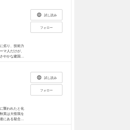
離せない！ 本
試し読み
フォロー
に劣り、技術力
ーマ人だけが、
さやかな建国伝
典といっても過
 ※当電子版は
試し読み
フォロー
に襲われたと化
秋英は大怪我を
達にある疑念が
物の鬼まで現れ