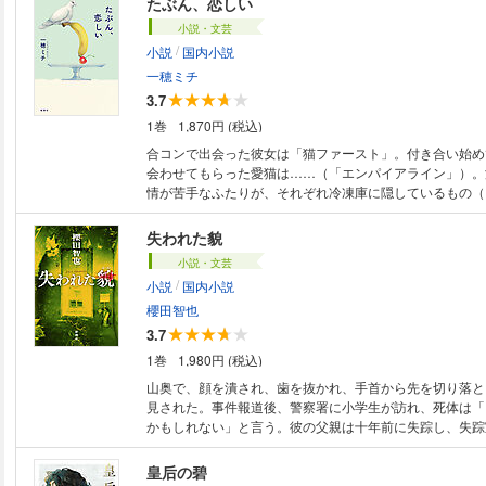
たぶん、恋しい
小説・文芸
/
小説
国内小説
一穂ミチ
3.7
1巻
1,870円 (税込)
合コンで出会った彼女は「猫ファースト」。付き合い始め
会わせてもらった愛猫は……（「エンパイアライン」）。
情が苦手なふたりが、それぞれ冷凍庫に隠しているもの（
平穏」）。名前の付けられない、でも誰もが共感できる感
添い、心を解放してくれる６つの物語。
失われた貌
小説・文芸
/
小説
国内小説
櫻田智也
3.7
1巻
1,980円 (税込)
山奥で、顔を潰され、歯を抜かれ、手首から先を切り落と
見された。事件報道後、警察署に小学生が訪れ、死体は「
かもしれない」と言う。彼の父親は十年前に失踪し、失踪
た。無関係に見えた出来事が絡み合い、現在と過去を飲み
思いがけない方向へ膨らみ始める。
皇后の碧