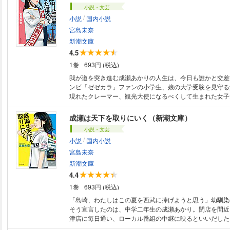
あなたの人生に小説という選択肢を。
小説・文芸
/
小説
国内小説
宮島未奈
新潮文庫
4.5
1巻
693円 (税込)
我が道を突き進む成瀬あかりの人生は、今日も誰かと交差
ンビ「ゼゼカラ」ファンの小学生、娘の大学受験を見守る
現れたクレーマー、観光大使になるべくして生まれた女子
な面々が新たな成瀬あかり史に名を刻むなか、幼馴染の島
と、成瀬が書き置きを残して失踪しており……。最高の主
成瀬は天下を取りにいく（新潮文庫）
する2024年本屋大賞受賞作続編！【解説・駒場孝（ミル
小説・文芸
/
小説
国内小説
宮島未奈
新潮文庫
4.4
1巻
693円 (税込)
「島崎、わたしはこの夏を西武に捧げようと思う」幼馴染
そう宣言したのは、中学二年生の成瀬あかり。閉店を間近
津店に毎日通い、ローカル番組の中継に映るといいだした
いコンビ・ゼゼカラでＭ－１に挑み、高校の入学式には坊