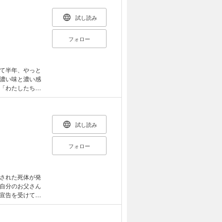
試し読み
フォロー
て半年、やっと
濃い味と濃い感
「わたしたちは
情の綻びに寄り
試し読み
フォロー
された死体が発
自分のお父さん
宣告を受けてい
込んで、事件は