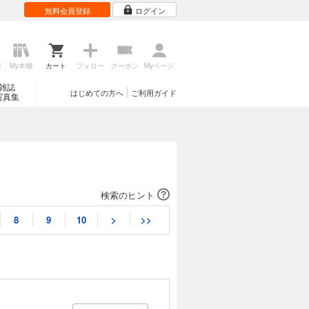
無料会員登録
ログイン
歴
My本棚
カート
フォロー
クーポン
Myページ
雑誌
はじめての方へ
ご利用ガイド
写真集
検索のヒント
8
9
10
>
>>