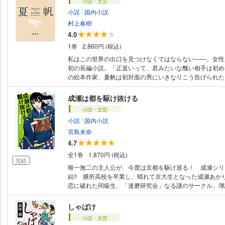
小説・文芸
/
小説
国内小説
村上春樹
4.0
1巻
2,860円 (税込)
私はこの世界の出口を見つけなくてはならない――。女性
初の長編小説。「正直いって、君みたいな醜い相手は初め
の絵本作家、夏帆は初対面の男にいきなりこう告げられた
くも賢くもなく、ただ少しばかり好奇心の強い彼女は、怒
クよりも、ただ純粋に驚いた。しかしそれから彼女の周り
成瀬は都を駆け抜ける
ざまな奇妙な出来事が起こりはじめる。
小説・文芸
/
小説
国内小説
宮島未奈
4.7
全1巻
1,870円 (税込)
完結
唯一無二の主人公が、今度は京都を駆け巡る！ 成瀬シリ
結!! 膳所高校を卒業し、晴れて京大生となった成瀬あか
恋に破れた同級生、「達磨研究会」なる謎のサークル、簿
YouTuber……。千年の都を舞台に、ますます個性豊か
史に名を刻む中、幼馴染の島崎のもとには成瀬から突然速
しゃばけ
て……!? 全６篇、最高の主人公に訪れる大団円を見届け
小説・文芸