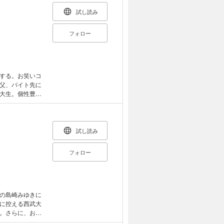
試し読み
フォロー
する。お笑いコ
父、バイト先に
大生。個性豊か
崎が故郷に帰る
人公が再び登場
クボーイ）】
試し読み
フォロー
の島崎みゆきに
に控える西武大
。さらに、お笑
主頭で現れ、目