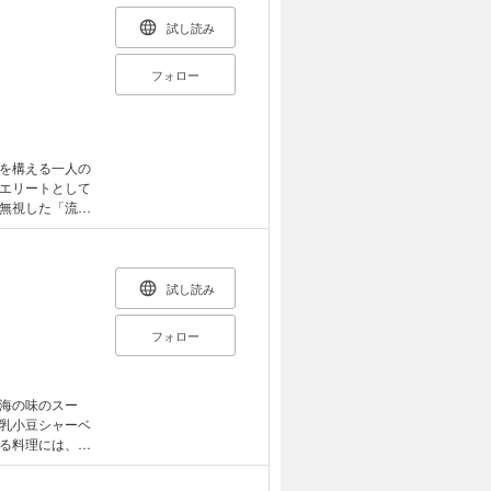
試し読み
フォロー
を構える一人の
エリートとして
無視した「流
かる企業の非
の真実を問う壮
(一)～(五)の
試し読み
フォロー
海の味のスー
乳小豆シャーベ
る料理には、人
とごはんを食べ