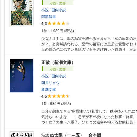
小説・文芸
/
小説
国内小説
阿部智里
4.3
1巻
1,980円 (税込)
少女ナオミは、風の精霊を統べる皇帝から「私の寵姫の座
か？」と突然誘われる。皇帝の後宮には皇后と愛妾がおり
后の瞳の色に似ている緑の宝石を選び抜いた首飾り「皇后
いていた。訝りつつ己が選ばれた理由を探るうち、ナオミ
秘密を抱えていることに気づくが……。
正欲（新潮文庫）
小説・文芸
/
小説
国内小説
朝井リョウ
新潮文庫
4.5
1巻
935円 (税込)
自分が想像できる“多様性”だけ礼賛して、秩序整えた気に
気持ちいいよな――。息子が不登校になった検事・啓喜。
づく女子大生・八重子。ひとつの秘密を抱える契約社員・
死をきっかけに、それぞれの人生が重なり始める。だがそ
様性を尊重する時代”にとって、ひどく不都合なものだっ
沈まぬ太陽（一～五） 合本版