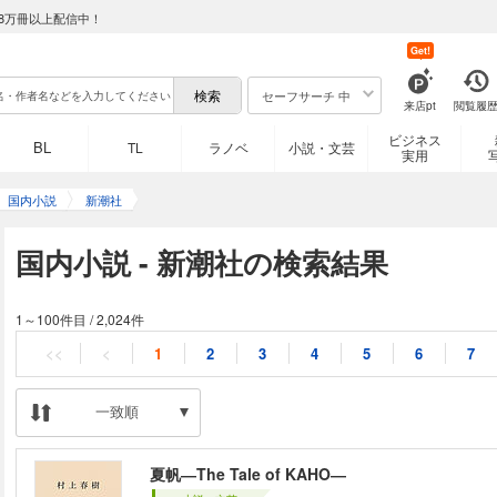
8万冊以上配信中！
Get!
セーフサーチ 中
来店pt
閲覧履
ビジネス
BL
TL
ラノベ
小説・文芸
実用
国内小説
新潮社
国内小説 - 新潮社の検索結果
1～100件目
/
2,024件
<<
<
1
2
3
4
5
6
7
一致順
夏帆―The Tale of KAHO―