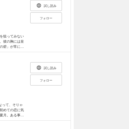
試し読み
フォロー
を狙ってみない
、彼の胸には皇
の碧」が常に輝
は後宮が大きな
試し読み
フォロー
なって、そりゃ
初めての恋に気
夏月。ある事故
の繋がりは、“多
た。読む前の自分