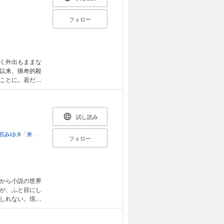
フォロー
く外出もままな
以来、猟奇的殺
ことに。若だん
だ。その矢先、
推理帖。日本フ
試し読み
/
部みゆき
米澤穂信
フォロー
から小説の世界
が、ふと目にし
しれない。現代
驚きと切なさ、
の一冊。さぁ、