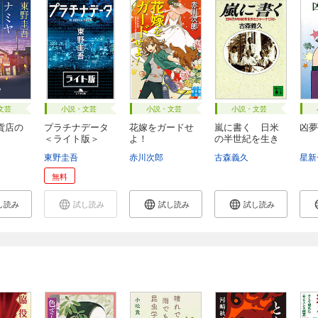
文芸
小説・文芸
小説・文芸
小説・文芸
貨店の
プラチナデータ
花嫁をガードせ
嵐に書く 日米
凶夢
＜ライト版＞
よ！
の半世紀を生き
た...
東野圭吾
赤川次郎
古森義久
星新
無料
し読み
試し読み
試し読み
試し読み