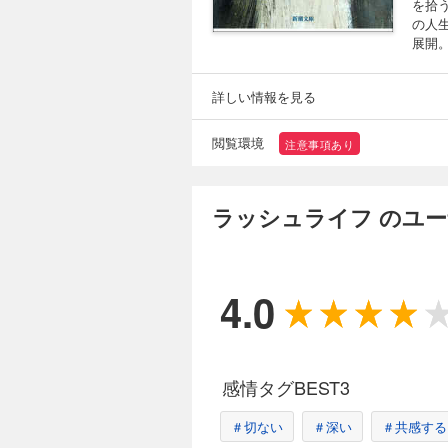
を拾
の人
展開
詳しい情報を見る
閲覧環境
注意事項あり
ラッシュライフ のユ
4.0
感情タグBEST3
＃切ない
＃深い
＃共感する