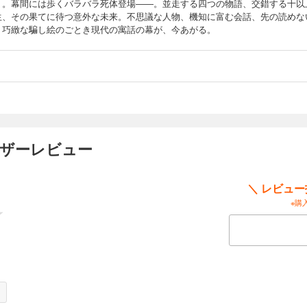
う。幕間には歩くバラバラ死体登場――。並走する四つの物語、交錯する十以
生、その果てに待つ意外な未来。不思議な人物、機知に富む会話、先の読めな
。巧緻な騙し絵のごとき現代の寓話の幕が、今あがる。
ーザーレビュー
＼ レビュ
※購