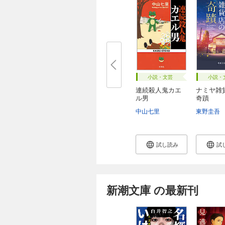
小説・文芸
小説・
連続殺人鬼カエ
ナミヤ雑
ル男
奇蹟
中山七里
東野圭吾
試し読み
試
新潮文庫 の最新刊