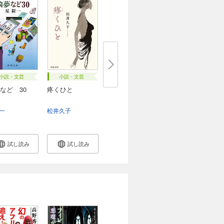
小説・文芸
小説・文芸
など 30
疼くひと
一
松井久子
試し読み
試し読み