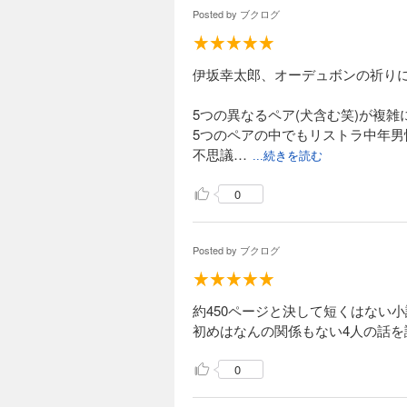
Posted by
ブクログ
伊坂幸太郎、オーデュボンの祈りに
5つの異なるペア(犬含む笑)が複
5つのペアの中でもリストラ中年
不思議…
...続きを読む
0
Posted by
ブクログ
約450ページと決して短くはない
初めはなんの関係もない4人の話
0