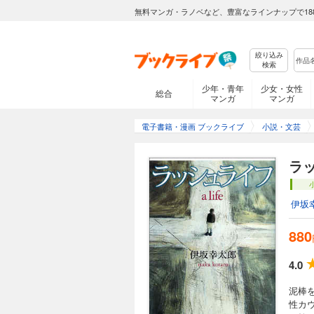
無料マンガ・ラノベなど、豊富なラインナップで18
絞り込み
検索
少年・青年
少女・女性
総合
マンガ
マンガ
電子書籍・漫画 ブックライブ
小説・文芸
ラ
伊坂
880
4.0
泥棒
性カ