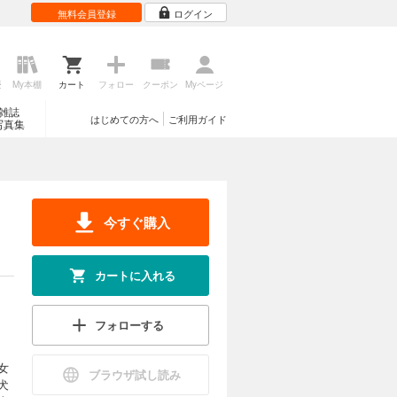
無料会員登録
ログイン
歴
My本棚
カート
フォロー
クーポン
Myページ
雑誌
はじめての方へ
ご利用ガイド
写真集
今すぐ購入
カートに入れる
フォローする
女
ブラウザ試し読み
犬