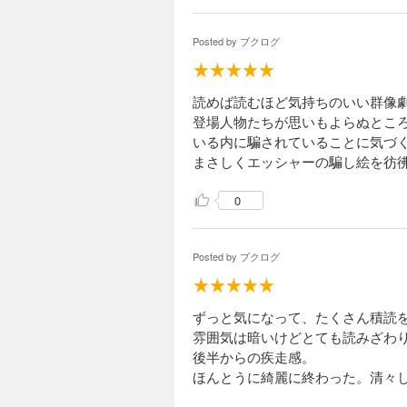
Posted by
ブクログ
読めば読むほど気持ちのいい群像
登場人物たちが思いもよらぬとこ
いる内に騙されていることに気づ
まさしくエッシャーの騙し絵を彷
0
Posted by
ブクログ
ずっと気になって、たくさん積読
雰囲気は暗いけどとても読みざわ
後半からの疾走感。
ほんとうに綺麗に終わった。清々