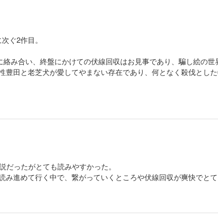
次ぐ2作目。
雑に絡み合い、終盤にかけての伏線回収はお見事であり、騙し絵の世
男性豊田と老芝犬が愛してやまない存在であり、何となく殺伐とし
小説だったがとても読みやすかった。
を読み進めて行く中で、繋がっていくところや伏線回収が爽快でと