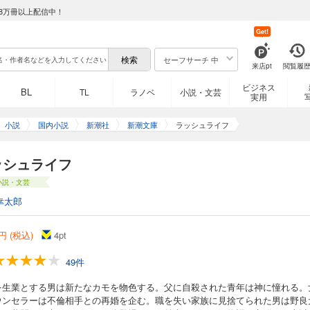
8万冊以上配信中！
Get!
セーフサーチ 中
来店pt
閲覧履
ビジネス
BL
TL
ラノベ
小説・文芸
実用
小説
国内小説
新潮社
新潮文庫
ラッシュライフ
ッシュライフ
小説・文芸
幸太郎
円 (税込)
4
pt
49件
を生業とする男は新たなカモを物色する。父に自殺された青年は神に憧れる。
ウンセラーは不倫相手との再婚を企む。職を失い家族に見捨てられた男は野良