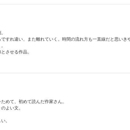
劇。
ろですれ違い、また離れていく。時間の流れ方も一直線だと思いき
く。
彿とさせる作品。
をためて、初めて読んだ作家さん。
りのよい文。
しい。