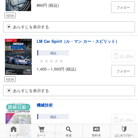
860円 (税込)
フォロー
NEW
あらすじを表示する
LM Car Spirit（ル・マン カー・スピリット）
雑誌
試し読み
-
1,400～1,500円 (税込)
フォロー
NEW
あらすじを表示する
機械技術
雑誌
試し読み
-
1,980円 (税込)
フォロー
トップ
カート
検索
無料本
はじめての方へ