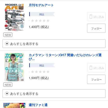
月刊モデルアート
雑誌
試し読み
-
1,400円 (税込)
フォロー
NEW
あらすじを表示する
カメラマン リターンズ#17 間違いだらけのレンズ選
び...
雑誌
試し読み
-
1,500円 (税込)
フォロー
NEW
あらすじを表示する
週刊ファミ通