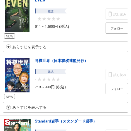
雑誌
試し読み
-
611～1,500円 (税込)
フォロー
NEW
あらすじを表示する
将棋世界（日本将棋連盟発行）
雑誌
試し読み
-
713～990円 (税込)
フォロー
NEW
あらすじを表示する
Standard岩手（スタンダード岩手）