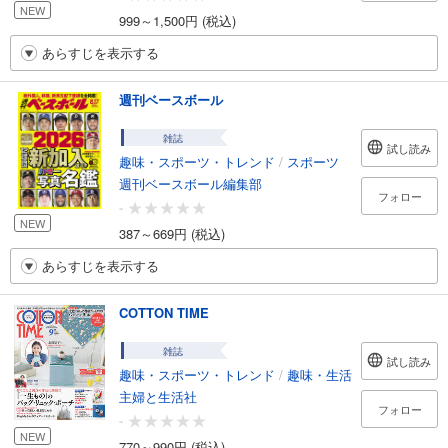
NEW
999～1,500円 (税込)
あらすじを表示する
週刊ベースボール
雑誌
試し読み
趣味・スポーツ・トレンド
/
スポーツ
週刊ベースボール編集部
フォロー
-
NEW
387～669円 (税込)
あらすじを表示する
COTTON TIME
雑誌
試し読み
趣味・スポーツ・トレンド
/
趣味・生活
主婦と生活社
フォロー
-
NEW
770～990円 (税込)