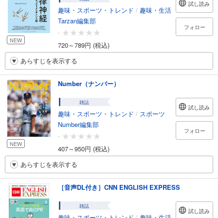
試し読み
趣味・スポーツ・トレンド
/
趣味・生活
Tarzan編集部
フォロー
-
NEW
720～789円 (税込)
あらすじを表示する
Number（ナンバー）
雑誌
試し読み
趣味・スポーツ・トレンド
/
スポーツ
Number編集部
フォロー
-
NEW
407～950円 (税込)
あらすじを表示する
［音声DL付き］CNN ENGLISH EXPRESS
雑誌
試し読み
趣味・スポーツ・トレンド
/
趣味・生活