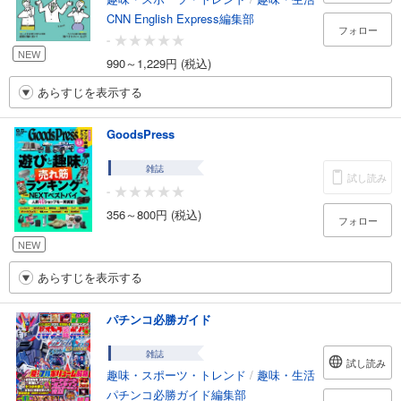
CNN English Express編集部
フォロー
-
NEW
990～1,229円 (税込)
あらすじを表示する
GoodsPress
雑誌
試し読み
-
356～800円 (税込)
フォロー
NEW
あらすじを表示する
パチンコ必勝ガイド
雑誌
試し読み
趣味・スポーツ・トレンド
/
趣味・生活
パチンコ必勝ガイド編集部