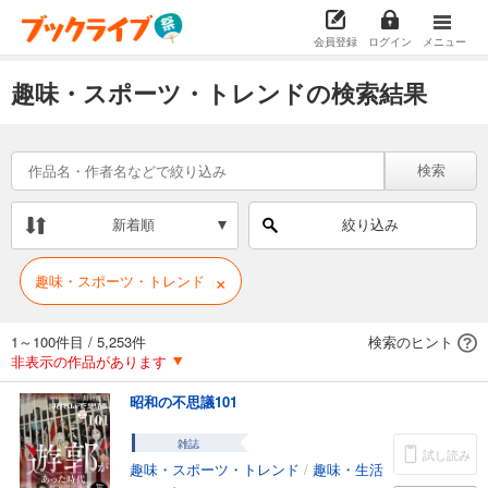
会員登録
ログイン
メニュー
趣味・スポーツ・トレンドの検索結果
検索
新着順
絞り込み
×
趣味・スポーツ・トレンド
1～100件目
/
5,253件
検索のヒント
非表示の作品があります
昭和の不思議101
雑誌
試し読み
趣味・スポーツ・トレンド
/
趣味・生活