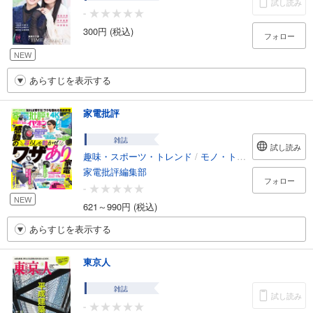
試し読み
-
300円 (税込)
フォロー
NEW
あらすじを表示する
家電批評
雑誌
試し読み
趣味・スポーツ・トレンド
/
モノ・トレンド
家電批評編集部
フォロー
-
NEW
621～990円 (税込)
あらすじを表示する
東京人
雑誌
試し読み
-