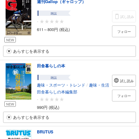
週刊Gallop（ギャロップ）
雑誌
試し読み
-
611～800円 (税込)
フォロー
NEW
あらすじを表示する
田舎暮らしの本
雑誌
試し読み
趣味・スポーツ・トレンド
/
趣味・生活
田舎暮らしの本編集部
フォロー
-
NEW
990円 (税込)
あらすじを表示する
BRUTUS