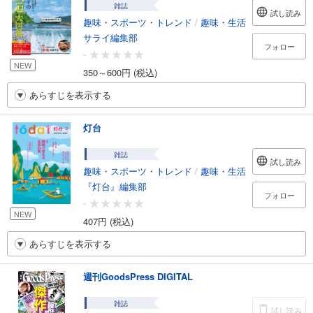
雑誌
試し読み
趣味・スポーツ・トレンド
/
趣味・生活
サライ編集部
フォロー
-
NEW
350～600円 (税込)
あらすじを表示する
灯台
雑誌
試し読み
趣味・スポーツ・トレンド
/
趣味・生活
『灯台』編集部
フォロー
-
NEW
407円 (税込)
あらすじを表示する
週刊GoodsPress DIGITAL
雑誌
試し読み