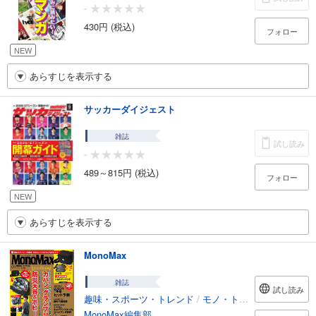
-
430円 (税込)
フォロー
NEW
あらすじを表示する
サッカーダイジェスト
雑誌
試し読み
-
489～815円 (税込)
フォロー
NEW
あらすじを表示する
MonoMax
雑誌
試し読み
趣味・スポーツ・トレンド
/
モノ・トレンド
MonoMax編集部