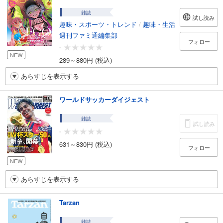
雑誌
試し読み
趣味・スポーツ・トレンド
/
趣味・生活
週刊ファミ通編集部
フォロー
-
NEW
289～880円 (税込)
あらすじを表示する
ワールドサッカーダイジェスト
雑誌
試し読み
-
631～830円 (税込)
フォロー
NEW
あらすじを表示する
Tarzan
雑誌