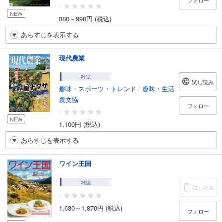
フォロー
-
NEW
880～990円 (税込)
あらすじを表示する
現代農業
雑誌
試し読み
趣味・スポーツ・トレンド
/
趣味・生活
農文協
フォロー
-
NEW
1,100円 (税込)
あらすじを表示する
ワイン王国
雑誌
試し読み
-
1,630～1,870円 (税込)
フォロー