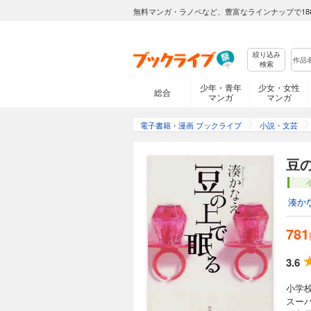
無料マンガ・ラノベなど、豊富なラインナップで18
絞り込み
検索
少年・青年
少女・女性
総合
マンガ
マンガ
電子書籍・漫画 ブックライブ
小説・文芸
豆
湊か
781
3.6
小学
スー