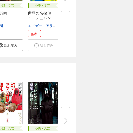
小説・文芸
小説・文芸
旅程
世界の名探偵
１ デュパン
【試し...
周
ティーヴン・キング
ジェフリー・ディーヴァー
エドガー・アラン・ポー
戸川安宣
マイクル・コナリー
はみ
リー・チャ
無料
試し読み
試し読み
小説・文芸
小説・文芸