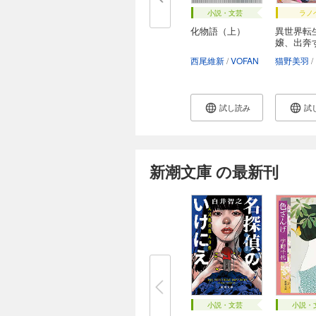
小説・文芸
ラノ
化物語（上）
異世界転
嬢、出奔
西尾維新
VOFAN
猫野美羽
試し読み
試
新潮文庫 の最新刊
小説・文芸
小説・