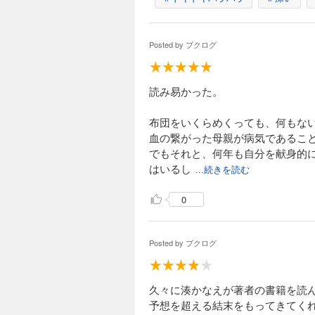
Posted by
ブクログ
読み易かった。
布団をいくらめくっても、何もな
血の繋がった母親が病気であるこ
でもそれと、何年も自分を献身的
はいるし
...続きを読む
0
Posted by
ブクログ
久々に湊かなえが著者の書籍を読
予想を超える結末をもってきてく