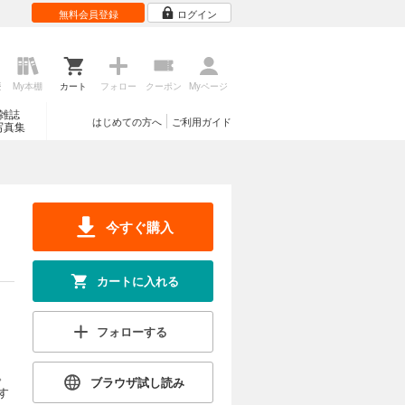
無料会員登録
ログイン
歴
My本棚
カート
フォロー
クーポン
Myページ
雑誌
はじめての方へ
ご利用ガイド
写真集
今すぐ購入
カートに入れる
フォローする
。
ブラウザ試し読み
す