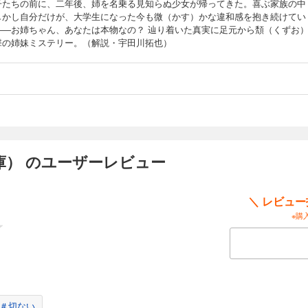
子たちの前に、二年後、姉を名乗る見知らぬ少女が帰ってきた。喜ぶ家族の中
しかし自分だけが、大学生になった今も微（かす）かな違和感を抱き続けてい
――お姉ちゃん、あなたは本物なの？ 辿り着いた真実に足元から頽（くずお
撃の姉妹ミステリー。（解説・宇田川拓也）
庫） のユーザーレビュー
＼ レビュ
※購
＃切ない