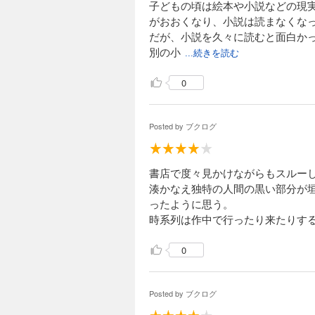
子どもの頃は絵本や小説などの現
がおおくなり、小説は読まなくな
だが、小説を久々に読むと面白か
別の小
...続きを読む
0
Posted by
ブクログ
書店で度々見かけながらもスルー
湊かなえ独特の人間の黒い部分が
ったように思う。
時系列は作中で行ったり来たりす
0
Posted by
ブクログ