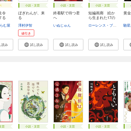
ベ
小説・文芸
小説・文芸
小説・文芸
生令
ぼぎわんが、来
終着駅で待つ君
短編画廊 絵か
黄金
する
る
へ
ら生まれた17の
物...
らむ屋
澤村伊智
いぬじゅん
ローレンス・ブロック
馳星
ス
値引き
し読み
試し読み
試し読み
試し読み
文芸
小説・文芸
小説・文芸
小説・文芸