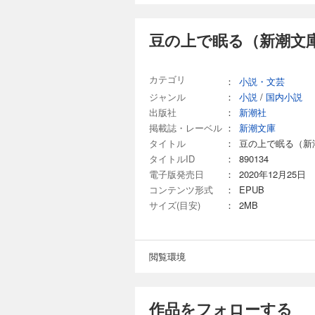
豆の上で眠る（新潮文庫
カテゴリ
：
小説・文芸
ジャンル
：
小説
/
国内小説
出版社
：
新潮社
掲載誌・レーベル
：
新潮文庫
タイトル
：
豆の上で眠る（新
タイトルID
：
890134
電子版発売日
：
2020年12月25日
コンテンツ形式
：
EPUB
サイズ(目安)
：
2MB
閲覧環境
作品をフォローする