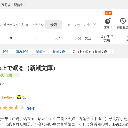
8万冊以上配信中！
Get!
セーフサーチ 中
来店pt
閲覧履
ビジネス
BL
TL
ラノベ
小説・文芸
実用
小説
国内小説
新潮社
新潮文庫
豆の上で眠る（新潮文庫）
の上で眠る（新潮文庫）
小説・文芸
なえ
円 (税込)
3
pt
34件
校一年生の時、結衣子（ゆいこ）の二歳上の姉・万佑子（まゆこ）が失踪した
パーに残された帽子、不審な白い車の目撃証言、そして変質者の噂。必死に捜