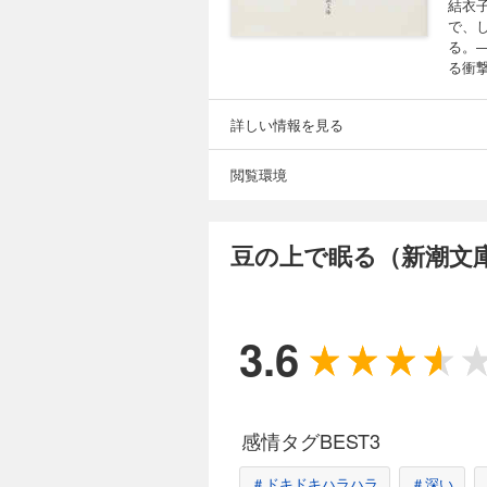
結衣
で、
る。
る衝
詳しい情報を見る
閲覧環境
豆の上で眠る（新潮文
3.6
感情タグBEST3
＃ドキドキハラハラ
＃深い