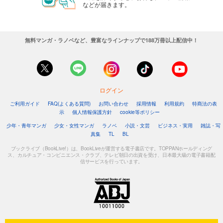
などが届きます。
無料マンガ・ラノベなど、豊富なラインナップで188万冊以上配信中！
ログイン
ご利用ガイド
FAQ(よくある質問)
お問い合わせ
採用情報
利用規約
特商法の表
示
個人情報保護方針
cookie等ポリシー
少年・青年マンガ
少女・女性マンガ
ラノベ
小説・文芸
ビジネス・実用
雑誌・写
真集
TL
BL
ブックライブ（BookLive!）は、BookLiveが運営する電子書店です。TOPPANホールディング
ス、カルチュア・コンビニエンス・クラブ、テレビ朝日の出資を受け、日本最大級の電子書籍配
信サービスを行っています。