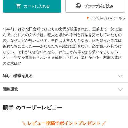
カートに入れる
ブラウザ試し読み
アプリ試し読みはこちら
15年前、静かな田舎町でひとりの女児が殺害された。直前まで一緒に遊
んでいた四人の女の子は、犯人と思われる男と言葉を交わしていたもの
の、なぜか顔が思い出せず、事件は迷宮入りとなる。娘を喪った母親は
彼女たちに言った――あなたたちを絶対に許さない。必ず犯人を見つけ
なさい。それができないのなら、わたしが納得できる償いをしなさい、
と。十字架を背負わされたまま成長した四人に降りかかる、悲劇の連鎖
の結末は!?
詳しい情報を見る
閲覧環境
贖罪 のユーザーレビュー
＼ レビュー投稿でポイントプレゼント ／