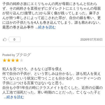
子供の純粋さ故にエミリちゃんの死が母親にきちんと伝わら
ず、その純粋さを直視せずにダイレクトにエミリちゃんの母親
が切り込んだ(復讐した)から深く傷が残ってしまった。麻子さ
んが持つ卑しさによって起こされた罪が、自分の娘を奪い、更
にほかの子供たちを4人も巻き込んでしまう。誰も救われない、
最悪の巻き込み事件
...続きを読む
2026年07月30日
0
ブクログ
Posted by
犯人を見つけろ、さもなくば罪を償え
何で自分の子供が、という苦しみは分かるし、誰も犯人を覚え
ていないという状況に苛つくことも分かるが、ローティーンの
子供にぶつける言葉ではないなと思う。
自分も小学1年生の時にクラスメイトを亡くした。近所の公園の
人工池で溺死だった。寒い時期のことだった。亡くなった子と
...続きを読む