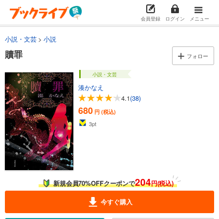
会員登録
ログイン
メニュー
小説・文芸
小説
贖罪
フォロー
小説・文芸
湊かなえ
4.1
(38)
680
円 (税込)
3
pt
204
新規会員70%OFFクーポンで
円(税込)
今すぐ購入