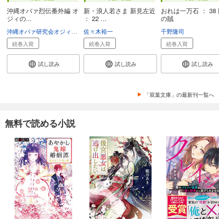
沖縄オバァ烈伝番外編 オ
新・浪人若さま 新見左近
おれは一万石 ： 38
ジィの...
： 22 ...
の賊
沖縄オバァ研究会オジィ調査室
佐々木裕一
千野隆司
続巻入荷
続巻入荷
続巻入荷
試し読み
試し読み
試し読み
「双葉文庫」の最新刊一覧へ
無料で読める小説