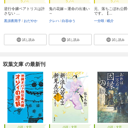
ラノベ
ラノベ
ラノベ
逆行令嬢ベアトリスは許
鬼の花嫁～運命の出逢い
元、落ちこぼれ公爵
さない ...
～
です。【...
黒須夜雨子
おだやか
クレハ
白谷ゆう
一分咲
眠介
試し読み
試し読み
試し読み
双葉文庫 の最新刊
小説・文芸
小説・文芸
小説・文芸