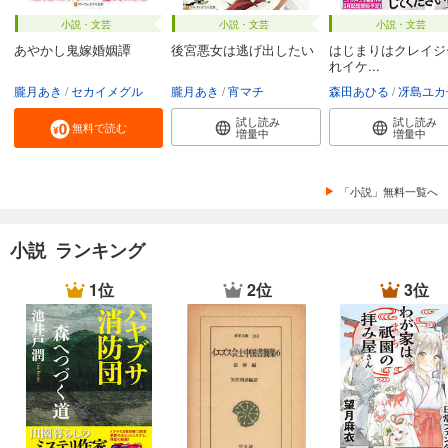
小説・文芸
小説・文芸
小説・文芸
あやかし鬼嫁婚姻譚
後宮悪女は逃げ出したい
はじまりはクレイジ
れイケ...
朧月あき
セカイメグル
朧月あき
宵マチ
森田あひる
冴島ユカ
試し読み
試し読み
無料で読む
増量中
増量中
「小説」無料一覧へ
小説 ランキング
1位
2位
3位