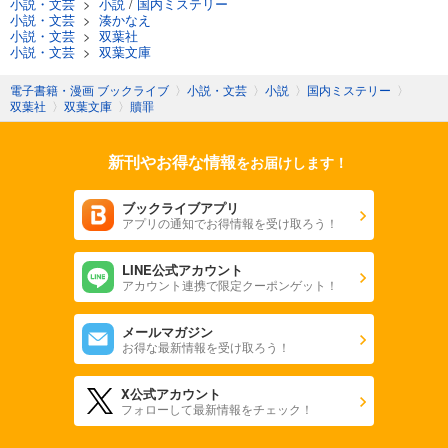
小説・文芸
>
小説
/
国内ミステリー
小説・文芸
>
湊かなえ
小説・文芸
>
双葉社
小説・文芸
>
双葉文庫
電子書籍・漫画 ブックライブ
〉
小説・文芸
〉
小説
〉
国内ミステリー
〉
双葉社
〉
双葉文庫
〉
贖罪
新刊やお得な情報
をお届けします！
ブックライブアプリ
アプリの通知でお得情報を受け取ろう！
LINE公式アカウント
アカウント連携で限定クーポンゲット！
メールマガジン
お得な最新情報を受け取ろう！
X公式アカウント
フォローして最新情報をチェック！