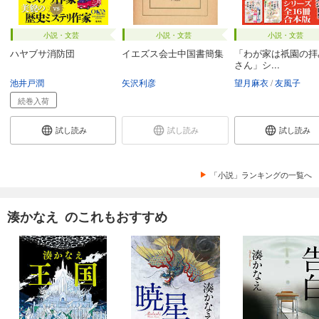
小説・文芸
小説・文芸
小説・文芸
ハヤブサ消防団
イエズス会士中国書簡集
「わが家は祇園の拝
さん」シ...
池井戸潤
矢沢利彦
望月麻衣
友風子
続巻入荷
試し読み
試し読み
試し読み
「小説」ランキングの一覧へ
湊かなえ のこれもおすすめ