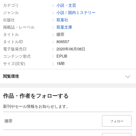
カテゴリ
小説・文芸
ジャンル
小説
/
国内ミステリー
出版社
双葉社
掲載誌・レーベル
双葉文庫
タイトル
贖罪
タイトルID
806557
電子版発売日
2020年06月08日
コンテンツ形式
EPUB
サイズ(目安)
1MB
閲覧環境
作品・作者をフォローする
新刊やセール情報をお知らせします。
贖罪
フォロー