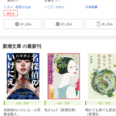
ミズメ
花宮かなめ
一二三
かわく
川本皓嗣
値引き
試し読み
試し読み
試し読み
新潮文庫 の最新刊
小説・文芸
小説・文芸
小説・文芸
名探偵のいけにえ―人民
色ざんげ（新潮文庫）
晴れでも雨でも昆虫
教会殺人...
（新潮文...