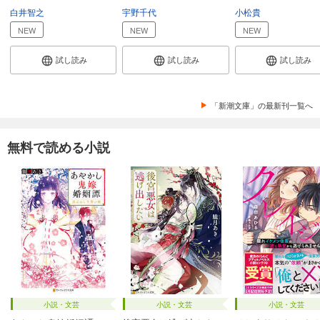
白井智之
宇野千代
小松貴
NEW
NEW
NEW
試し読み
試し読み
試し読み
「新潮文庫」の最新刊一覧へ
無料で読める小説
小説・文芸
小説・文芸
小説・文芸