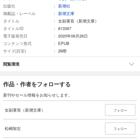
出版社
新潮社
掲載誌・レーベル
新潮文庫
タイトル
女副署長（新潮文庫）
タイトルID
813367
電子版発売日
2020年06月26日
コンテンツ形式
EPUB
サイズ(目安)
2MB
閲覧環境
作品・作者をフォローする
新刊やセール情報をお知らせします。
女副署長（新潮文庫）
フォロー
松嶋智左
フォロー