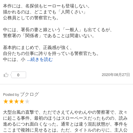
本作には、名探偵もヒーローも登場しない。
描かれるのは、どこまでも「人間くさい」
公務員としての警察官たち。
中には、署長の妻と娘という「一般人」も出てくるが、
警察署の「関係者」であることは間違いない。
基本的にまじめで、正義感が強く、
自分たちの仕事に誇りを持っている警察官たち。
中には、小
...続きを読む
2020年08月27日
0
ブクログ
Posted by
大型台風の直撃で、ただでさえてんやわんやの警察署で、次々
に起こる事件。最初のほうはスローペースだったものの、読み
進めるにつれ面白くなった。通常とは違う混乱状態が、事件を
ここまで複雑に見せるとは。ただ、タイトルのわりに、主人公