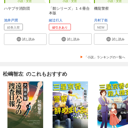
小説・文芸
小説・文芸
小説・文芸
ハヤブサ消防団
「館シリーズ」１４冊合
機龍警察
本版
池井戸潤
綾辻行人
月村了衛
続巻入荷
値引きあり
NEW
試し読み
試し読み
試し読み
「小説」ランキングの一覧へ
松嶋智左 のこれもおすすめ