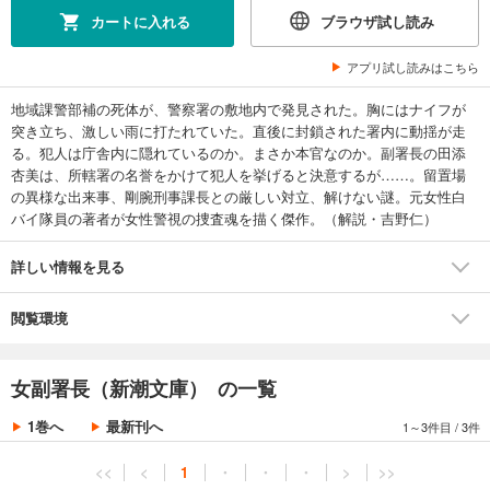
カートに入れる
ブラウザ試し読み
アプリ試し読みはこちら
地域課警部補の死体が、警察署の敷地内で発見された。胸にはナイフが
突き立ち、激しい雨に打たれていた。直後に封鎖された署内に動揺が走
る。犯人は庁舎内に隠れているのか。まさか本官なのか。副署長の田添
杏美は、所轄署の名誉をかけて犯人を挙げると決意するが……。留置場
の異様な出来事、剛腕刑事課長との厳しい対立、解けない謎。元女性白
バイ隊員の著者が女性警視の捜査魂を描く傑作。（解説・吉野仁）
詳しい情報を見る
閲覧環境
女副署長（新潮文庫） の一覧
1巻へ
最新刊へ
1～3件目
/
3件
<<
<
1
・
・
・
>
>>