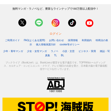
無料マンガ・ラノベなど、豊富なラインナップで188万冊以上配信中！
ログイン
ご利用ガイド
FAQ(よくある質問)
お問い合わせ
採用情報
利用規約
特商法の表
示
個人情報保護方針
cookie等ポリシー
少年・青年マンガ
少女・女性マンガ
ラノベ
小説・文芸
ビジネス・実用
雑誌・写
真集
TL
BL
ブックライブ（BookLive!）は、BookLiveが運営する電子書店です。TOPPANホールディング
ス、カルチュア・コンビニエンス・クラブ、テレビ朝日の出資を受け、日本最大級の電子書籍配
信サービスを行っています。