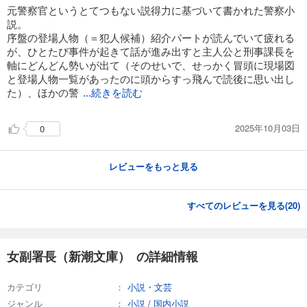
元警察官というとてつもない説得力に基づいて書かれた警察小
説。
序盤の登場人物（＝犯人候補）紹介パートが読んでいて疲れる
が、ひとたび事件が起きて話が進み出すと主人公と刑事課長を
軸にどんどん勢いが出て（そのせいで、せっかく冒頭に現場図
と登場人物一覧があったのに頭からすっ飛んで読後に思い出し
た）、ほかの警
...続きを読む
2025年10月03日
0
レビューをもっと見る
すべてのレビューを見る(
20
)
女副署長（新潮文庫） の詳細情報
カテゴリ
小説・文芸
ジャンル
小説
/
国内小説