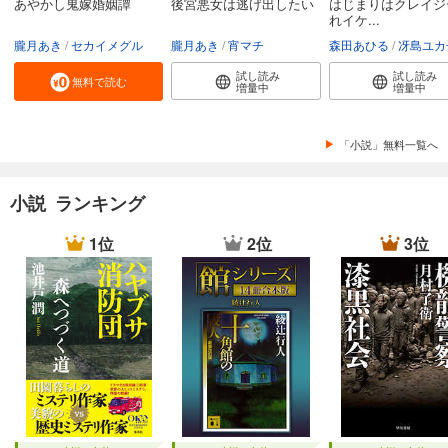
あやかし鬼嫁婚姻譚
後宮悪女は逃げ出したい
はじまりはクレイジ
れイケ...
朧月あき
セカイメグル
朧月あき
宵マチ
森田あひる
冴島ユカ
試し読み
試し読み
無料で読む
増量中
増量中
「小説」無料一覧へ
小説 ランキング
1位
2位
3位