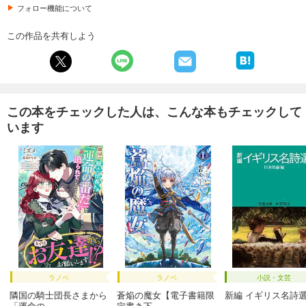
フォロー機能について
この作品を共有しよう
この本をチェックした人は、こんな本もチェックして
います
ラノベ
ラノベ
小説・文芸
隣国の騎士団長さまから
蒼焔の魔女【電子書籍限
新編 イギリス名詩
「運命の...
定書き下...