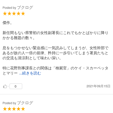
ブクログ
Posted by
傑作。
新任間もない県警初の女性副署長にこれでもかとばかりに降り
かかる難題の数々。
息をもつかせない緊迫感に一気読みしてしまうが、女性幹部で
あるが故の人一倍の規律、矜持に一歩引いてしまう署員たちと
の交流も清涼剤として味わい深い。
特に花野刑事課長との関係は「検屍官」のケイ・スカーペッタ
とマリー
...続きを読む
2021年09月15日
0
ブクログ
Posted by