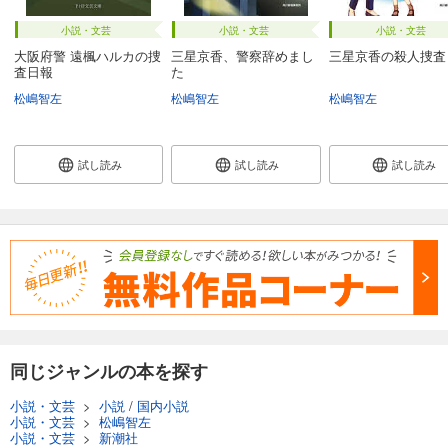
小説・文芸
小説・文芸
小説・文芸
大阪府警 遠楓ハルカの捜
三星京香、警察辞めまし
三星京香の殺人捜査
査日報
た
松嶋智左
松嶋智左
松嶋智左
試し読み
試し読み
試し読み
同じジャンルの本を探す
小説・文芸
>
小説
/
国内小説
小説・文芸
>
松嶋智左
小説・文芸
>
新潮社