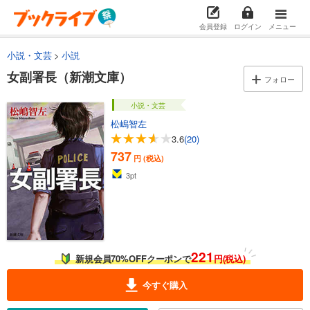
会員登録
ログイン
メニュー
小説・文芸
小説
女副署長（新潮文庫）
フォロー
小説・文芸
松嶋智左
3.6
(20)
737
円 (税込)
3
pt
221
新規会員70%OFFクーポンで
円(税込)
今すぐ購入