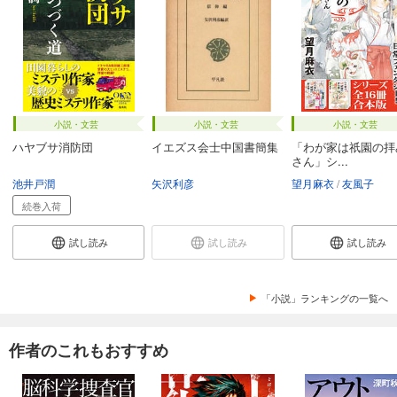
小説・文芸
小説・文芸
小説・文芸
ハヤブサ消防団
イエズス会士中国書簡集
「わが家は祇園の拝
さん」シ...
池井戸潤
矢沢利彦
望月麻衣
友風子
続巻入荷
試し読み
試し読み
試し読み
「小説」ランキングの一覧へ
作者のこれもおすすめ