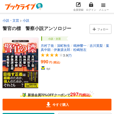
会員登録
ログイン
メニュー
小説・文芸
小説
警官の標 警察小説アンソロジー
フォロー
小説・文芸
月村了衛
/
深町秋生
/
鳴神響一
/
吉川英梨
/
葉
真中顕
/
伊兼源太郎
/
松嶋智左
3.9
(7)
990
円 (税込)
4
pt
297
新規会員70%OFFクーポンで
円(税込)
今すぐ購入