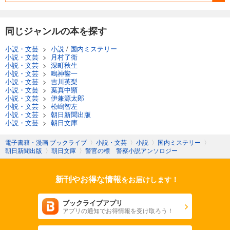
同じジャンルの本を探す
小説・文芸
>
小説
/
国内ミステリー
小説・文芸
>
月村了衛
小説・文芸
>
深町秋生
小説・文芸
>
鳴神響一
小説・文芸
>
吉川英梨
小説・文芸
>
葉真中顕
小説・文芸
>
伊兼源太郎
小説・文芸
>
松嶋智左
小説・文芸
>
朝日新聞出版
小説・文芸
>
朝日文庫
電子書籍・漫画 ブックライブ
〉
小説・文芸
〉
小説
〉
国内ミステリー
〉
朝日新聞出版
〉
朝日文庫
〉
警官の標 警察小説アンソロジー
新刊やお得な情報
をお届けします！
ブックライブアプリ
アプリの通知でお得情報を受け取ろう！