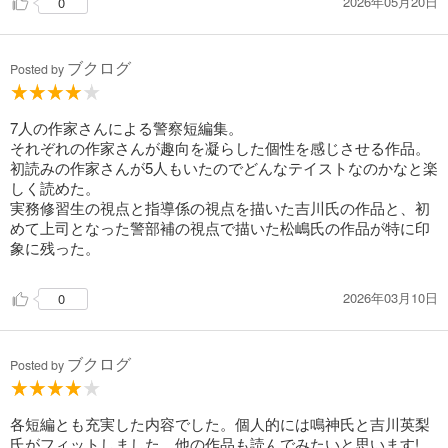
2026年05月20日
0
ブクログ
Posted by
7人の作家さんによる警察短編集。
それぞれの作家さんが趣向を凝らした個性を感じさせる作品。
初読みの作家さんが5人もいたのでどんなテイストなのかなと楽
しく読めた。
実務修習生の視点と指導係の視点を描いた吉川氏の作品と、初
めて上司となった警部補の視点で描いた松嶋氏の作品が特に印
象に残った。
2026年03月10日
0
ブクログ
Posted by
各短編とも充実した内容でした。個人的には鳴神氏と吉川英梨
氏がフィットしました。他の作品も読んでみたいと思います!