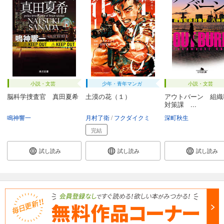
小説・文芸
少年・青年マンガ
小説・文芸
脳科学捜査官 真田夏希
土漠の花（１）
アウトバーン 組織
対策課 ...
鳴神響一
月村了衛
フクダイクミ
深町秋生
完結
試し読み
試し読み
試し読み