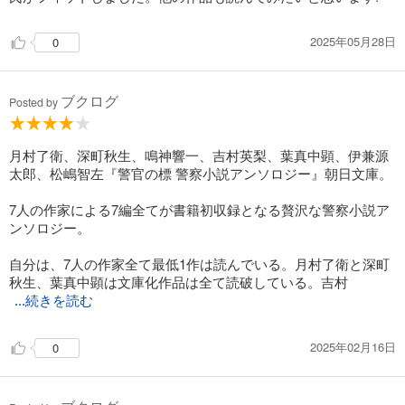
2025年05月28日
0
ブクログ
Posted by
月村了衛、深町秋生、鳴神響一、吉村英梨、葉真中顕、伊兼源
太郎、松嶋智左『警官の標 警察小説アンソロジー』朝日文庫。
7人の作家による7編全てが書籍初収録となる贅沢な警察小説ア
ンソロジー。
自分は、7人の作家全て最低1作は読んでいる。月村了衛と深町
秋生、葉真中顕は文庫化作品は全て読破している。吉村
...続きを読む
2025年02月16日
0