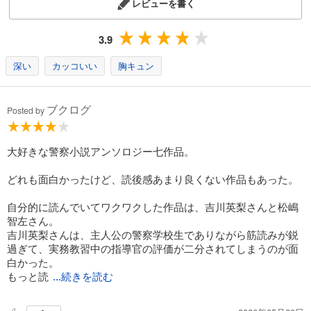
レビューを書く
3.9
深い
カッコいい
胸キュン
ブクログ
Posted by
大好きな警察小説アンソロジー七作品。
どれも面白かったけど、読後感あまり良くない作品もあった。
自分的に読んでいてワクワクした作品は、吉川英梨さんと松嶋
智左さん。
吉川英梨さんは、主人公の警察学校生でありながら筋読みが鋭
過ぎて、実務教習中の指導官の評価が二分されてしまうのが面
白かった。
もっと読
...続きを読む