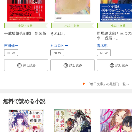
小説・文芸
小説・文芸
小説・文芸
平成猿蟹合戦図 新装版
きれはし
司馬遼太郎と三つの
争 戊辰・...
吉田修一
ヒコロヒー
青木彰
NEW
NEW
NEW
試し読み
試し読み
試し読み
「朝日文庫」の最新刊一覧へ
無料で読める小説