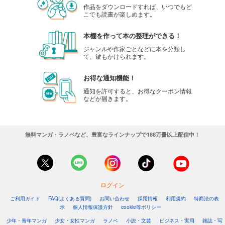
作品をダウンロードすれば、いつでもど
こでも読書が楽しめます。
本棚を作って本の整理ができる！
ジャンルや作家ごとなどに本を分類し
て、鍵もかけられます。
お得な通知機能！
通知を許可すると、お得なクーポン情報
などが届きます。
無料マンガ・ラノベなど、豊富なラインナップで188万冊以上配信中！
ログイン
ご利用ガイド
FAQ(よくある質問)
お問い合わせ
採用情報
利用規約
特商法の表
示
個人情報保護方針
cookie等ポリシー
少年・青年マンガ
少女・女性マンガ
ラノベ
小説・文芸
ビジネス・実用
雑誌・写