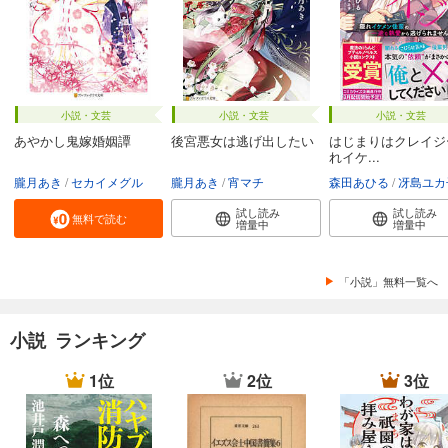
小説・文芸
小説・文芸
小説・文芸
あやかし鬼嫁婚姻譚
後宮悪女は逃げ出したい
はじまりはクレイジ
れイケ...
朧月あき
セカイメグル
朧月あき
宵マチ
森田あひる
冴島ユカ
試し読み
試し読み
無料で読む
増量中
増量中
「小説」無料一覧へ
小説 ランキング
1位
2位
3位