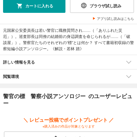
カートに入れる
ブラウザ試し読み
アプリ試し読みはこちら
元国家公安委員長は若い警官に職務質問され……（「ありふれた災
厄」）。巡査部長は同僚の結婚前の身辺調査を命じられるが……（「破
談屋」）。警察官たちのそれぞれの“標”とは何か？ すべて書籍初収録の警
察短編小説アンソロジー。《解説・若林 踏》
詳しい情報を見る
閲覧環境
警官の標 警察小説アンソロジー のユーザーレビュ
ー
＼ レビュー投稿でポイントプレゼント ／
※購入済みの作品が対象となります