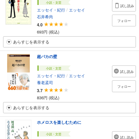
小説・文芸
試し読み
エッセイ・紀行
/
エッセイ
石井希尚
フォロー
4.0
693円 (税込)
あらすじを表示する
超バカの壁
小説・文芸
試し読み
エッセイ・紀行
/
エッセイ
養老孟司
フォロー
3.7
836円 (税込)
あらすじを表示する
ホメロスを楽しむために
小説・文芸
試し読み