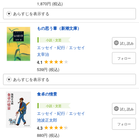
1,870円 (税込)
あらすじを表示する
もの思う葦（新潮文庫）
小説・文芸
試し読み
エッセイ・紀行
/
エッセイ
太宰治
フォロー
4.1
539円 (税込)
あらすじを表示する
食卓の情景
小説・文芸
試し読み
エッセイ・紀行
/
エッセイ
池波正太郎
フォロー
4.3
880円 (税込)