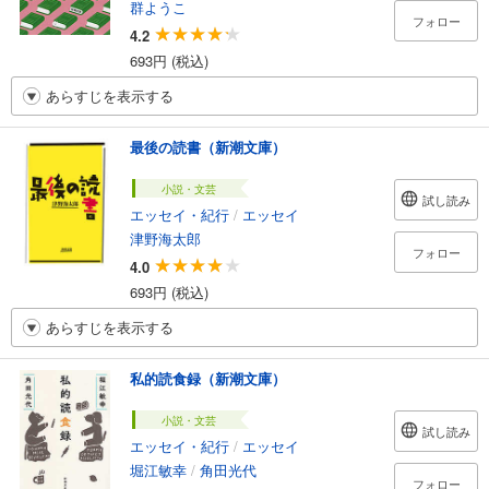
群ようこ
フォロー
4.2
693円 (税込)
あらすじを表示する
最後の読書（新潮文庫）
小説・文芸
試し読み
エッセイ・紀行
/
エッセイ
津野海太郎
フォロー
4.0
693円 (税込)
あらすじを表示する
私的読食録（新潮文庫）
小説・文芸
試し読み
エッセイ・紀行
/
エッセイ
堀江敏幸
/
角田光代
フォロー