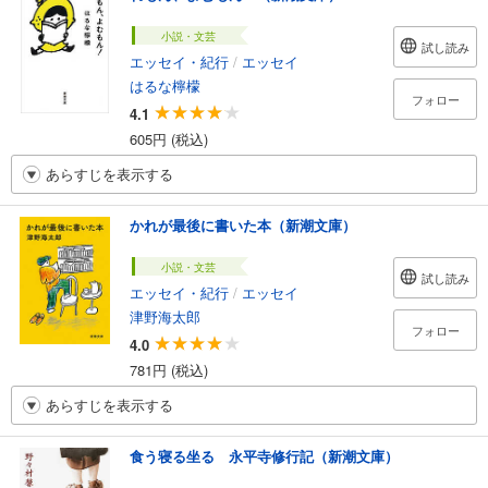
小説・文芸
試し読み
エッセイ・紀行
/
エッセイ
はるな檸檬
フォロー
4.1
605円 (税込)
あらすじを表示する
かれが最後に書いた本（新潮文庫）
小説・文芸
試し読み
エッセイ・紀行
/
エッセイ
津野海太郎
フォロー
4.0
781円 (税込)
あらすじを表示する
食う寝る坐る 永平寺修行記（新潮文庫）