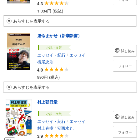
4.3
1,034円 (税込)
あらすじを表示する
運命まかせ（新潮新書）
小説・文芸
試し読み
エッセイ・紀行
/
エッセイ
横尾忠則
フォロー
4.0
990円 (税込)
あらすじを表示する
村上朝日堂
小説・文芸
試し読み
エッセイ・紀行
/
エッセイ
村上春樹
/
安西水丸
フォロー
3.9