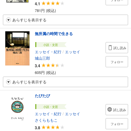
4.1
781円 (税込)
あらすじを表示する
無所属の時間で生きる
小説・文芸
試し読み
エッセイ・紀行
/
エッセイ
城山三郎
フォロー
3.4
605円 (税込)
あらすじを表示する
たびたび
小説・文芸
試し読み
エッセイ・紀行
/
エッセイ
さくらももこ
フォロー
3.8