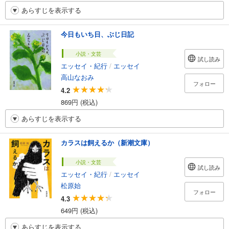
あらすじを表示する
今日もいち日、ぶじ日記
小説・文芸
試し読み
エッセイ・紀行
/
エッセイ
高山なおみ
フォロー
4.2
869円 (税込)
あらすじを表示する
カラスは飼えるか（新潮文庫）
小説・文芸
試し読み
エッセイ・紀行
/
エッセイ
松原始
フォロー
4.3
649円 (税込)
あらすじを表示する