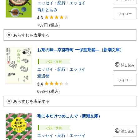
エッセイ・紀行
/
エッセイ
筒井ともみ
フォロー
4.3
737円 (税込)
あらすじを表示する
お茶の味―京都寺町 一保堂茶舖―（新潮文庫）
小説・文芸
試し読み
エッセイ・紀行
/
エッセイ
渡辺都
フォロー
3.4
693円 (税込)
あらすじを表示する
鞄に本だけつめこんで（新潮文庫）
小説・文芸
試し読み
エッセイ・紀行
/
エッセイ