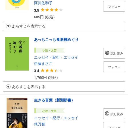
阿川佐和子
フォロー
3.9
605円 (税込)
あらすじを表示する
あっちこっち食器棚めぐり
小説・文芸
試し読み
エッセイ・紀行
/
エッセイ
伊藤まさこ
フォロー
3.4
1,760円 (税込)
あらすじを表示する
生きる言葉（新潮新書）
小説・文芸
試し読み
エッセイ・紀行
/
エッセイ
俵万智
フォロー