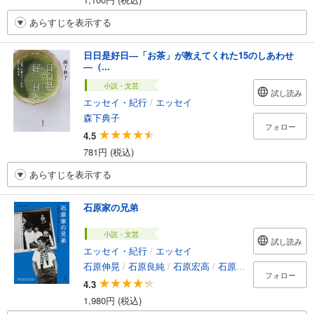
あらすじを表示する
日日是好日―「お茶」が教えてくれた15のしあわせ
―（...
小説・文芸
試し読み
エッセイ・紀行
/
エッセイ
森下典子
フォロー
4.5
781円 (税込)
あらすじを表示する
石原家の兄弟
小説・文芸
試し読み
エッセイ・紀行
/
エッセイ
石原伸晃
/
石原良純
/
石原宏高
/
石原延啓
フォロー
4.3
1,980円 (税込)