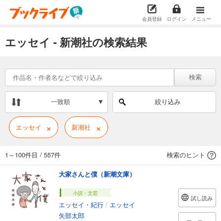
会員登録
ログイン
メニュー
エッセイ - 新潮社の検索結果
検索
一致順
絞り込み
×
×
エッセイ
新潮社
1～100件目
/
557件
検索のヒント
大家さんと僕（新潮文庫）
小説・文芸
試し読み
エッセイ・紀行
/
エッセイ
矢部太郎