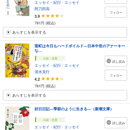
エッセイ・紀行
/
エッセイ
阿刀田高
フォロー
3.9
781円 (税込)
あらすじを表示する
室町は今日もハードボイルド―日本中世のアナーキー
な...
小説・文芸
試し読み
エッセイ・紀行
/
エッセイ
清水克行
フォロー
4.2
781円 (税込)
あらすじを表示する
好日日記―季節のように生きる―（新潮文庫）
小説・文芸
試し読み
エッセイ・紀行
/
エッセイ