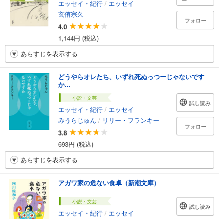
エッセイ・紀行
/
エッセイ
玄侑宗久
フォロー
4.0
1,144円 (税込)
あらすじを表示する
どうやらオレたち、いずれ死ぬっつーじゃないです
か...
小説・文芸
試し読み
エッセイ・紀行
/
エッセイ
みうらじゅん
/
リリー・フランキー
フォロー
3.8
693円 (税込)
あらすじを表示する
アガワ家の危ない食卓（新潮文庫）
小説・文芸
試し読み
エッセイ・紀行
/
エッセイ