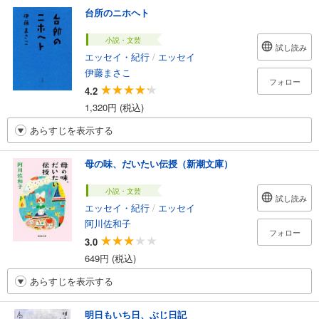
台所のニホヘト
小説・文芸
試し読み
エッセイ・紀行
/
エッセイ
伊藤まさこ
フォロー
4.2
1,320円 (税込)
あらすじを表示する
母の味、だいたい伝授（新潮文庫）
小説・文芸
試し読み
エッセイ・紀行
/
エッセイ
阿川佐和子
フォロー
3.0
649円 (税込)
あらすじを表示する
明日もいち日、ぶじ日記