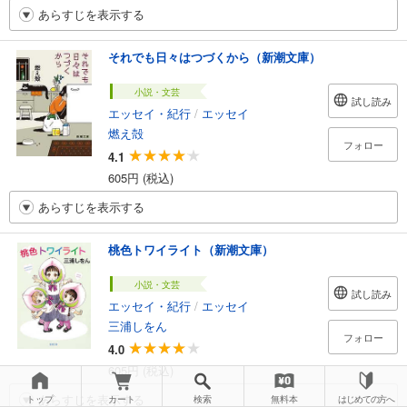
あらすじを表示する
それでも日々はつづくから（新潮文庫）
小説・文芸
試し読み
エッセイ・紀行
/
エッセイ
燃え殻
フォロー
4.1
605円 (税込)
あらすじを表示する
桃色トワイライト（新潮文庫）
小説・文芸
試し読み
エッセイ・紀行
/
エッセイ
三浦しをん
フォロー
4.0
605円 (税込)
あらすじを表示する
トップ
カート
検索
無料本
はじめての方へ