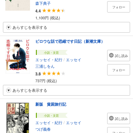
森下典子
フォロー
4.4
1,100円 (税込)
あらすじを表示する
ビロウな話で恐縮です日記（新潮文庫）
小説・文芸
試し読み
エッセイ・紀行
/
エッセイ
三浦しをん
フォロー
3.8
737円 (税込)
あらすじを表示する
新版 貧困旅行記
小説・文芸
試し読み
エッセイ・紀行
/
エッセイ
つげ義春
フォロー