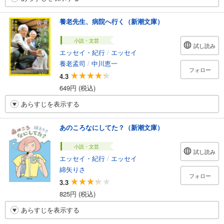
養老先生、病院へ行く（新潮文庫）
小説・文芸
試し読み
エッセイ・紀行
/
エッセイ
養老孟司
/
中川恵一
フォロー
4.3
649円 (税込)
あらすじを表示する
あのころなにしてた？（新潮文庫）
小説・文芸
試し読み
エッセイ・紀行
/
エッセイ
綿矢りさ
フォロー
3.3
825円 (税込)
あらすじを表示する