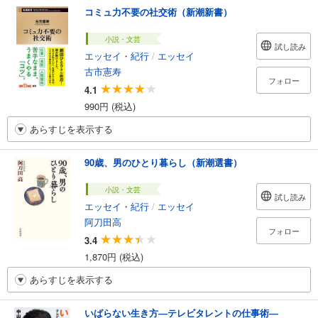
コミュ力不要の社交術（新潮新書）
小説・文芸
試し読み
エッセイ・紀行
/
エッセイ
古市憲寿
フォロー
4.1
990円 (税込)
あらすじを表示する
90歳、男のひとり暮らし（新潮選書）
小説・文芸
試し読み
エッセイ・紀行
/
エッセイ
阿刀田高
フォロー
3.4
1,870円 (税込)
あらすじを表示する
いばらない生き方―テレビタレントの仕事術―