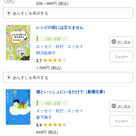
完結
539～990円 (税込)
あらすじを表示する
レシピの役には立ちません
小説・文芸
試し読み
エッセイ・紀行
/
エッセイ
阿川佐和子
フォロー
3.7
1,595円 (税込)
あらすじを表示する
猫といっしょにいるだけで（新潮文庫）
小説・文芸
試し読み
エッセイ・紀行
/
エッセイ
森下典子
フォロー
4.4
649円 (税込)