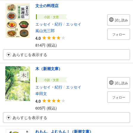
文士の料理店
小説・文芸
試し読み
エッセイ・紀行
/
エッセイ
嵐山光三郎
フォロー
4.0
814円 (税込)
あらすじを表示する
木（新潮文庫）
小説・文芸
試し読み
エッセイ・紀行
/
エッセイ
幸田文
フォロー
4.0
605円 (税込)
あらすじを表示する
れもん、よむもん！（新潮文庫）