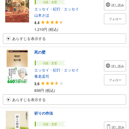
小説・文芸
試し読み
エッセイ・紀行
/
エッセイ
山本さほ
フォロー
4.4
1,210円 (税込)
あらすじを表示する
死の壁
小説・文芸
試し読み
エッセイ・紀行
/
エッセイ
養老孟司
フォロー
3.6
836円 (税込)
あらすじを表示する
祈りの作法
小説・文芸
試し読み