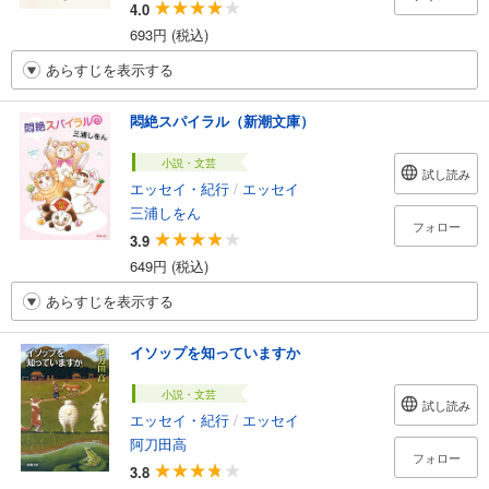
4.0
693円 (税込)
あらすじを表示する
悶絶スパイラル（新潮文庫）
小説・文芸
試し読み
エッセイ・紀行
/
エッセイ
三浦しをん
フォロー
3.9
649円 (税込)
あらすじを表示する
イソップを知っていますか
小説・文芸
試し読み
エッセイ・紀行
/
エッセイ
阿刀田高
フォロー
3.8