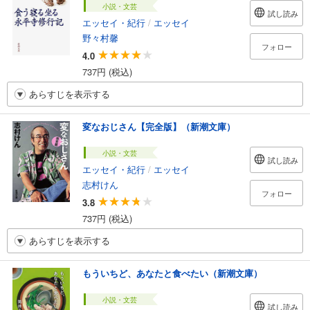
小説・文芸
試し読み
エッセイ・紀行
/
エッセイ
野々村馨
フォロー
4.0
737円 (税込)
あらすじを表示する
変なおじさん【完全版】（新潮文庫）
小説・文芸
試し読み
エッセイ・紀行
/
エッセイ
志村けん
フォロー
3.8
737円 (税込)
あらすじを表示する
もういちど、あなたと食べたい（新潮文庫）
小説・文芸
試し読み