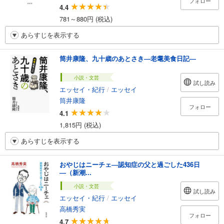
フォロー
4.4
781～880円 (税込)
あらすじを表示する
筒井康隆、九十歳のあとさき―老耄美食日記―
小説・文芸
試し読み
エッセイ・紀行
/
エッセイ
筒井康隆
フォロー
4.1
1,815円 (税込)
あらすじを表示する
おやじはニーチェ―認知症の父と過ごした436日
―（新潮...
小説・文芸
試し読み
エッセイ・紀行
/
エッセイ
高橋秀実
フォロー
4.7