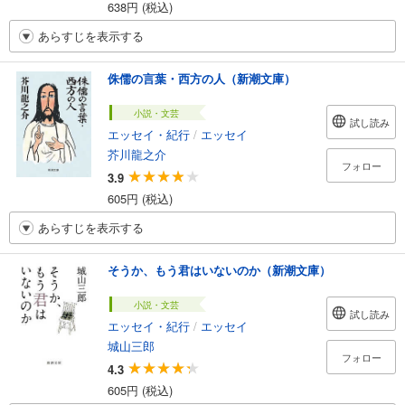
638円 (税込)
あらすじを表示する
侏儒の言葉・西方の人（新潮文庫）
小説・文芸
試し読み
エッセイ・紀行
/
エッセイ
芥川龍之介
フォロー
3.9
605円 (税込)
あらすじを表示する
そうか、もう君はいないのか（新潮文庫）
小説・文芸
試し読み
エッセイ・紀行
/
エッセイ
城山三郎
フォロー
4.3
605円 (税込)