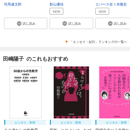
司馬遼太郎
影山優佳
エバース佐々木隆史
NEW
NEW
試し読み
試し読み
試し読み
「エッセイ・紀行」ランキングの一覧へ
田嶋陽子 のこれもおすすめ
ビジネス・実用
ビジネス・実用
ビジネス・実用
５０歳からの性教育
新版 ヒロインは、なぜ
田嶋先生に人生救わ