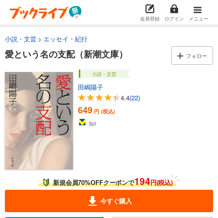
会員登録
ログイン
メニュー
小説・文芸
エッセイ・紀行
愛という名の支配（新潮文庫）
フォロー
小説・文芸
田嶋陽子
4.4
(22)
649
円 (税込)
3
pt
194
新規会員70%OFFクーポンで
円(税込)
今すぐ購入