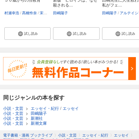
殺される...
私がフェ...
村瀬幸浩
髙橋怜奈
宋美玄
田嶋陽子
太田啓子
松岡宗嗣
斉藤章佳
田嶋陽子
田嶋陽子
アルテイシ
試し読み
試し読み
試し読み
同じジャンルの本を探す
小説・文芸
>
エッセイ・紀行
/
エッセイ
小説・文芸
>
田嶋陽子
小説・文芸
>
新潮社
小説・文芸
>
新潮文庫
電子書籍・漫画 ブックライブ
〉
小説・文芸
〉
エッセイ・紀行
〉
エッセイ
〉