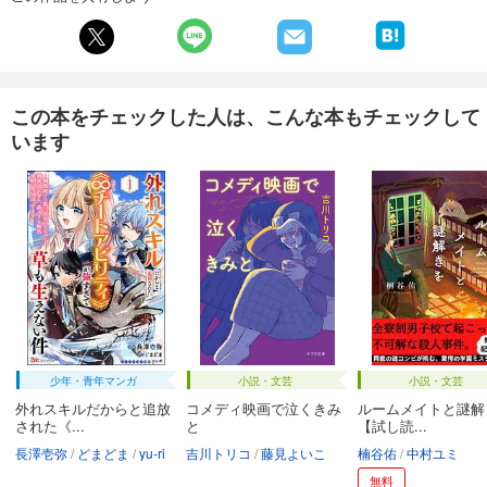
この本をチェックした人は、こんな本もチェックして
います
少年・青年マンガ
小説・文芸
小説・文芸
外れスキルだからと追放
コメディ映画で泣くきみ
ルームメイトと謎解
された《...
と
【試し読...
長澤壱弥
どまどま
yu-ri
吉川トリコ
藤見よいこ
楠谷佑
中村ユミ
無料