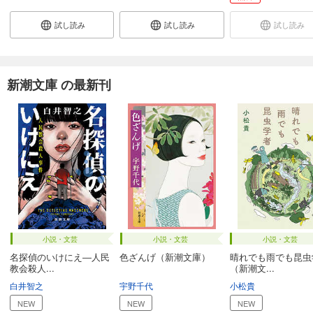
試し読み
試し読み
試し読み
新潮文庫 の最新刊
小説・文芸
小説・文芸
小説・文芸
名探偵のいけにえ―人民
色ざんげ（新潮文庫）
晴れでも雨でも昆虫
教会殺人...
（新潮文...
白井智之
宇野千代
小松貴
NEW
NEW
NEW