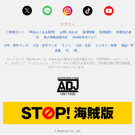
ログイン
ご利用ガイド
FAQ(よくある質問)
お問い合わせ
採用情報
利用規約
特商法の表
示
個人情報保護方針
cookie等ポリシー
少年・青年マンガ
少女・女性マンガ
ラノベ
小説・文芸
ビジネス・実用
雑誌・写
真集
TL
BL
ブックライブ（BookLive!）は、BookLiveが運営する電子書店です。TOPPANホールディング
ス、カルチュア・コンビニエンス・クラブ、テレビ朝日の出資を受け、日本最大級の電子書籍配
信サービスを行っています。
© BookLive Co., Ltd.