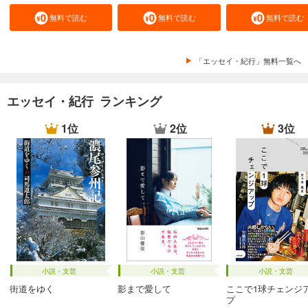
無料で読む
無料で読む
無料で読む
「エッセイ・紀行」無料一覧へ
エッセイ・紀行 ランキング
1位
2位
3位
小説・文芸
小説・文芸
小説・文芸
街道をゆく
影まで愛して
ここで1球チェンジ
プ