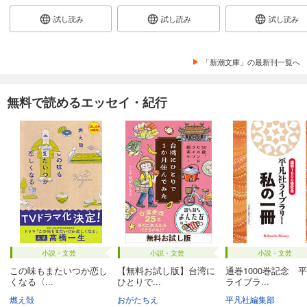
試し読み
試し読み
試し読み
「新潮文庫」の最新刊一覧へ
無料で読めるエッセイ・紀行
小説・文芸
小説・文芸
小説・文芸
この味もまたいつか恋し
【無料お試し版】台湾に
通巻1000巻記念 
くなる〈...
ひとりで...
ライブラ...
燃え殻
おがたちえ
平凡社編集部