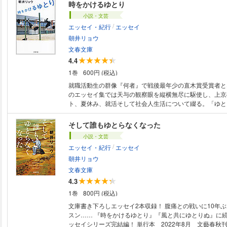
時をかけるゆとり
小説・文芸
/
エッセイ・紀行
エッセイ
朝井リョウ
文春文庫
4.4
1巻
600円 (税込)
就職活動生の群像『何者』で戦後最年少の直木賞受賞者と
のエッセイ集では天与の観察眼を縦横無尽に駆使し、上京
ト、夏休み、就活そして社会人生活について綴る。「ゆと
とり世代」を見た、切なさとおかしみが炸裂する23編。
なくてもいい20のこと』に社会人篇を追加・加筆し改題
そして誰もゆとらなくなった
小説・文芸
/
エッセイ・紀行
エッセイ
朝井リョウ
文春文庫
4.3
1巻
800円 (税込)
文庫書き下ろしエッセイ2本収録！ 腹痛との戦いに10年ぶりのダンスレッ
スン…… 『時をかけるゆとり』『風と共にゆとりぬ』に
ッセイシリーズ完結編！ 単行本 2022年8月 文藝春秋刊 文庫版 2025