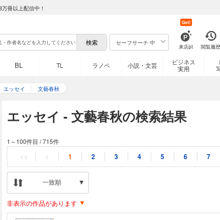
8万冊以上配信中！
Get!
セーフサーチ 中
来店pt
閲覧履
ビジネス
BL
TL
ラノベ
小説・文芸
実用
エッセイ
文藝春秋
エッセイ - 文藝春秋の検索結果
1～100件目
/
715件
<<
<
1
2
3
4
5
6
7
一致順
非表示の作品があります