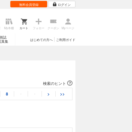
無料会員登録
ログイン
歴
My本棚
カート
フォロー
クーポン
Myページ
雑誌
はじめての方へ
ご利用ガイド
写真集
検索のヒント
8
・
・
>
>>