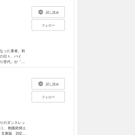
試し読み
フォロー
なった著者。初
の日々、バイ
り世代」が「ゆ
『学生時代にやら
。
試し読み
フォロー
続く、抱腹絶倒エ