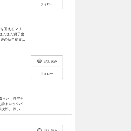
フォロー
まだまだ獅子奮
けめぐる。そん
茂雄さんの訃報、
試し読み
のパビリオンを
助ダブル襲名の
フォロー
国宝」を見て、
」に思いを馳せ
対談も掲載。こ
洋次郎。 深い思
こっている様々
トイレのピエタ』
させる独自のテ
試し読み