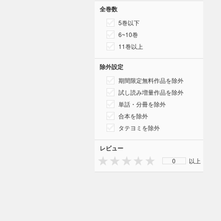
全巻数
5巻以下
6~10巻
11巻以上
除外設定
期間限定無料作品を除外
試し読み増量作品を除外
単話・分冊を除外
合本を除外
タテヨミを除外
レビュー
0
以上