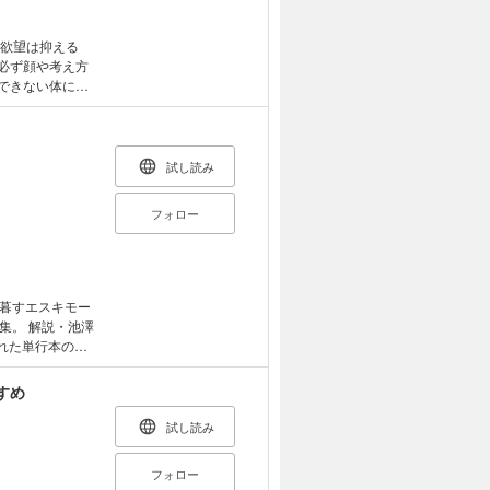
底本としていま
春 欲望は抑える
は必ず顔や考え方
かできない体に
を見る。美人女
の煮干しのよう
ず、ナマケモノ
試し読み
る……。 壇蜜の
者自ら
フォロー
暮すエスキモー
集。 解説・池澤
すめ
試し読み
フォロー