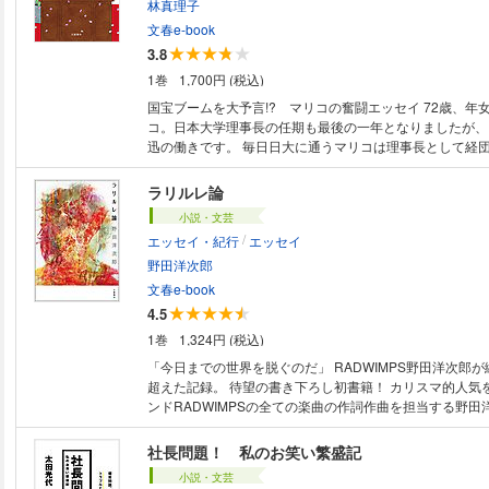
林真理子
文春e-book
3.8
1巻
1,700円 (税込)
国宝ブームを大予言!? マリコの奮闘エッセイ 72歳、年女を迎えるマリ
コ。日本大学理事長の任期も最後の一年となりましたが、
迅の働きです。 毎日日大に通うマリコは理事長として経団連の新年祝賀会
に出席し、オープンキャンパスでは全国のキャンパスを駆
な中、SNSの誹謗中傷やオールドメディアの現状、長嶋
ラリルレ論
そして自身の“トイレ問題”に心を痛める日々…。 でも凹んでいたらマリコ
小説・文芸
じゃない。 MLB開幕戦ではナマ大谷翔平の第一号ホームランと佐々木朗希
/
エッセイ・紀行
エッセイ
の初ピッチングを東京ドームで観戦、灼熱の万博では5つ
巡り、歩いた歩数は1万5千歩。 そして尾上菊五郎、菊之
野田洋次郎
「京鹿子娘道成寺」、さらに噂にたがわぬ面白さの映画「
文春e-book
藤間流の日本舞踊の名取りとなり国立劇場で踊った「藤娘
4.5
る…。 巻末には、18年ぶりの該当作なしとなった直木賞について、作家
1巻
1,324円 (税込)
の林さんと同じく選考委員を務める浅田次郎さんとの特別
ちらも必読！ 本当にツイているマリコの今が分かる『週刊文春』の人気ご
「今日までの世界を脱ぐのだ」 RADWIMPS野田洋次郎が綴った、時空を
長寿連載エッセイ、ついに37巻です！
超えた記録。 待望の書き下ろし初書籍！ カリスマ的人気を誇るロックバ
ンドRADWIMPSの全ての楽曲の作詞作曲を担当する野田
索の末に辿り着いた恋愛観や死生観、音楽論、世界中で起
なニュースに対する考察、はたまた6月6日公開の映画『
社長問題！ 私のお笑い繁盛記
での主演を決意するまでの胸の内などが、その楽曲を想起
小説・文芸
ンポで綴られた、日記形式のエッセイ。 【著者コメント】 期せずして今