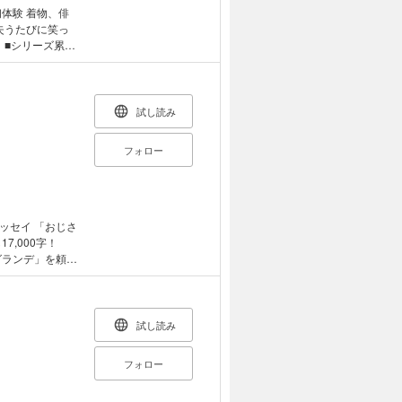
失うたびに笑っ
計
ったアガワが披露
●老化に
で観察してみる
試し読み
のる ●体操を続
もいい ●人生最
フォロー
ッセイ 「おじさ
に”ナナメ”に見
えを自覚し、 没
て世界を肯定で
、変
試し読み
始める部分がある
。 それは、ど
フォロー
私たちにとっ