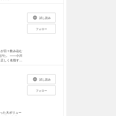
ています。
試し読み
フォロー
びた。 ――小川
功一郎（哲学者）
ョン…… 今、西
個は責任を問わ
ギーを捨て、権力
試し読み
る”よう呪われる
ラットフォーム・
フォロー
フトな民族浄化の
。これは、白人
量に送還すると
」と言われるこ
まった大ボリュー
。（…） 自分