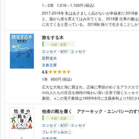
2018年8月に文藝春秋より刊行された単行本の文庫版を
1～2巻
1,018～1,100円 (税込)
す。
2017-2018冬 私はあさましく品がないが幸福者だ 2018
と、脇から形を変えてはみ出てくる。 2018夏 仕事の趣
に出てくると思っている。 2018秋 独りで生きることし
着々と仕上がっている。 勝手に別れた男のことを勝手に思い出し勝手に浸
り、学生時代に好きだったプライドの高いクールな女の夢
旅をする木
優の中で自分は華やかな熱帯魚の水槽に出汁をとったあと
小説・文芸
だと思い、水泳にヨガにサウナに行っても体脂肪は変わら
/
エッセイ・紀行
エッセイ
を飼ってナマケモノのために働く理不尽な生活をしたくな
あるがままの日々。今日もまた“自分いじり”に磨きがかかる。 ●著
星野道夫
撮影の写真収録。
文春文庫
4.6
1巻
660円 (税込)
広大な大地と海に囲まれ、正確に季節がめぐるアラスカで
や白人たちの生活を独特の味わい深い文章で描くエッセイ
夏樹。 ※この電子書籍は1995年8月に文藝春秋より刊行された単行本の文
庫版を底本としています。
他者の靴を履く アナーキック・エンパシーのす
小説・文芸
/
エッセイ・紀行
エッセイ
ブレイディみかこ
文春文庫