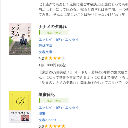
七十過ぎても楽しく元気に過ごす秘訣とは 誰にとっても初体験 着物、俳
句……七十にして始める。 喉もと過ぎれば更年期。 一つ
てみる。 そんなに楽しいことばかりじゃないけどね（笑） ■シリーズ累
２３７万部突破！■ 物忘れがひどい。すぐ疲れる。動脈硬化……。 身体が
ボロボロになり、世の中は不安ばかり。 高齢初心者にな
ナナメの夕暮れ
する、これからの人生を楽しく笑って過ごすための51のヒント。 
小説・文芸
抗うつもりはない ●自らに降りかかった事件を第三者の目
/
エッセイ・紀行
エッセイ
●不安だらけで悲観的になったら ●体重計には１日に５回は
ける秘訣 ●初心者なんだから衰えを冷静に受け止めなくて
若林正恭
高のモテ期とは ●「後悔するわよ」と言われても
文春文庫
4.2
1巻
800円 (税込)
【累計26万部突破！】 オードリー若林の6年間の集大成エ
ん」になって世界を肯定できるようになるまで 書き下ろし17,000字！
「明日のナナメの夕暮れ」収録 恥ずかしくてスタバで「グランデ」を頼め
ない。ゴルフに興じるおっさんはクソだ！―― 世の中を常
てきた著者にも、四十を前にしてついに変化が。体力の衰
壇蜜日記
頭できる趣味や気の合う仲間との出会いを経て、いかにし
小説・文芸
きるようになったか。 「人見知り芸人」の集大成エッセイ。 人間に
/
エッセイ・紀行
エッセイ
わらないことで愛され続ける部分と 変わることで愛され
とするならば、 この本は、後者の存在を強く示してくれる
壇蜜
うしたって変わりながらでしか生き続けることのできない
文春e-book
て、 頼もしい光となる。（朝井リョウ／解説より） ※この電子書籍は
5.0