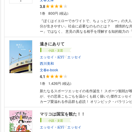
3.8
1巻
800円 (税込)
『ぼくはイエローでホワイトで、ちょっとブルー』の大人の続
分が生きやすい」社会に必要なのものとは？ 感情的な
ー」ではなく、 意見の異なる相手を理解する知的能力の
この概念を心理学、社会学、哲学など様々な学術的分野の
うまく活用するために、自治・自立し相互扶助のアナキズ
遠きにありて
い思想の地平に立つ刺激的な一冊。 他者はあまりに遠い。“共感”だけでは
小説・文芸
たどり着けない。 ジャンプするために、全力で「考える
/
エッセイ・紀行
エッセイ
書！ ――東畑開人 ※この電子書籍は2021年6月に文藝春秋より刊行され
た単行本の文庫版を底本としています。
西川美和
文春e-book
4.1
1巻
1,426円 (税込)
新たなるスポーツエッセイの名作誕生！ スポーツ観戦が唯一の趣味の著者
が、その悲喜こもごもを温かくも鋭く描いた傑作エッセイ
カープ愛溢れる作品群も必読！ オリンピック・パラリンピック／五輪エン
ブレム問題／大相撲／ ラグビーＷ杯／イチロー／ＷＢＣ
翔平／ 伊達公子／高校野球／なでしこＪＡＰＡＮ／北島康
マリコは国宝を観た！！
／三浦和良／新井貴浩／衣笠祥雄／広島東洋カープ……。 スポーツを、
小説・文芸
スリートを見つめて、感じたこと、考えたこと。
/
エッセイ・紀行
エッセイ