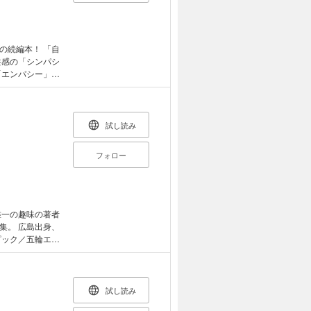
編本！ 「自
共感の「シンパシ
「エンパシー」。
研究から繙く。
ムを提唱。 新し
」知的興奮の
試し読み
フォロー
集。 広島出身、
／箱根駅伝／大谷
介／ 星野仙一
ア
試し読み