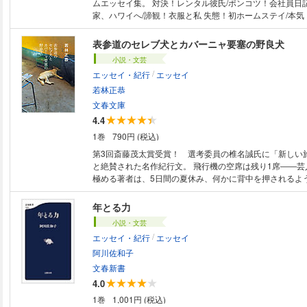
ムエッセイ集。 対決！レンタル彼氏/ポンコツ！会社員日記/冒険！朝井
たちだけは、ここだけは大丈夫などということは、もうな
家、ハワイへ/諦観！衣服と私 失態！初ホームステイ/本
その覚悟をもってこの本を書いた。この本に出てくる言葉
式で余興/阿鼻叫喚！痔瘻手術、その全貌等 ・ダヴィンチBOOK OF THE
語り始められ得る。それはどこでも起こり得るのだ。 ―
YEAR 2017 2位 ・ブクログ大賞2018 ノミネート ・読書メ
表参道のセレブ犬とカバーニャ要塞の野良犬
り ベストセラー『他者の靴を履く』から5年―― 「個の力」（power of）
YEAR 2018 3位 『桐島、部活やめるってよ』で鮮烈なデビューを飾り、
小説・文芸
を取り戻す革新の書！
『何者』で戦後最年少直木賞作家となった著者のユーモア
/
エッセイ・紀行
エッセイ
イ集が待望の文庫化。 日経新聞「プロムナード」連載エッセイや、壮絶な
痔瘻手術の体験をつづった「肛門記」を収録。 また、そ
若林正恭
「肛門記～Eternal～」書き下ろし！ ※この電子書籍は2017年6月に文藝春
文春文庫
秋より刊行された単行本の文庫版を底本としています。
4.4
1巻
790円 (税込)
第3回斎藤茂太賞受賞！ 選考委員の椎名誠氏に「新しい
と絶賛された名作紀行文。 飛行機の空席は残り1席――芸人として多忙を
極める著者は、5日間の夏休み、何かに背中を押されるよ
バへと旅立った。クラシックカーの排ガス、革命、ヘミン
カリブ海……「日本と逆のシステム」の風景と、そこに生
年とる力
流に心ほぐされた頃、隠された旅の目的が明らかに――落
小説・文芸
セラー紀行文。特別書下ろし3編「モンゴル」「アイスラ
/
エッセイ・紀行
エッセイ
後の東京」収録。解説・Creepy Nuts DJ松永。 いざキューバへ！ ぼくは
今から5日間だけ、 灰色の街と無関係になる。 ロングセラー傑作紀行文 書
阿川佐和子
下ろし新章 モンゴル／アイスランド／コロナ後の東京 俺は誓いました。
文春新書
あなたのように 生々しく生きていこうと。 （Creepy Nut
4.0
説」より）
1巻
1,001円 (税込)