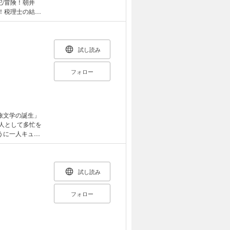
い時代なのだ。
気！税理士の結婚
は、どの国でも
―「はじめに」よ
ーター OF THE
あふれるエッセ
試し読み
の顛末が読める
フォロー
旅文学の誕生」
うに一人キュー
グウェイ、青い
きる人々との交
涙必至のベスト
ンド」「コロナ
試し読み
フォロー
s DJ松永「解