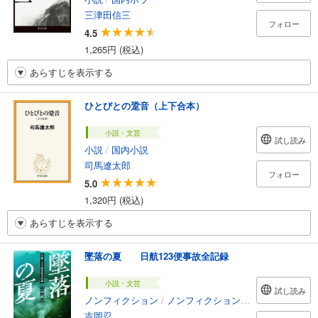
三津田信三
フォロー
4.5
1,265円 (税込)
あらすじを表示する
ひとびとの跫音（上下合本）
小説・文芸
試し読み
小説
/
国内小説
司馬遼太郎
フォロー
5.0
1,320円 (税込)
あらすじを表示する
墜落の夏 日航123便事故全記録
小説・文芸
試し読み
ノンフィクション
/
ノンフィクション・ドキュメンタリー
吉岡忍