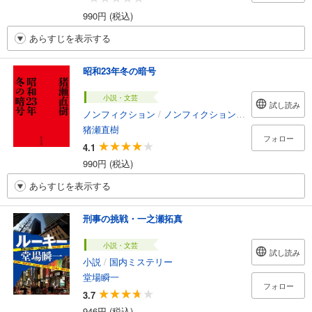
990円 (税込)
あらすじを表示する
昭和23年冬の暗号
小説・文芸
試し読み
ノンフィクション
/
ノンフィクション・ドキュメンタリー
猪瀬直樹
フォロー
4.1
990円 (税込)
あらすじを表示する
刑事の挑戦・一之瀬拓真
小説・文芸
試し読み
小説
/
国内ミステリー
堂場瞬一
フォロー
3.7
946円 (税込)