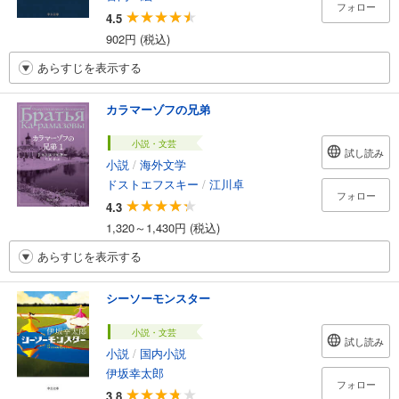
フォロー
4.5
902円 (税込)
あらすじを表示する
カラマーゾフの兄弟
小説・文芸
試し読み
小説
/
海外文学
ドストエフスキー
/
江川卓
フォロー
4.3
1,320～1,430円 (税込)
あらすじを表示する
シーソーモンスター
小説・文芸
試し読み
小説
/
国内小説
伊坂幸太郎
フォロー
3.8