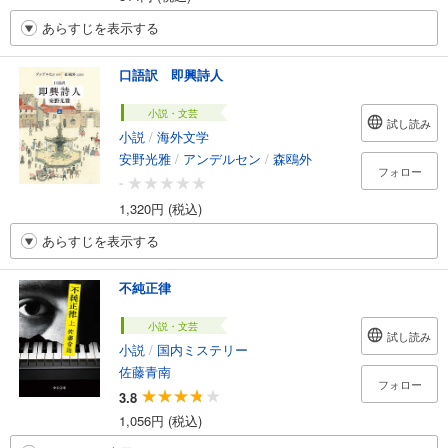
あらすじを表示する
口語訳 即興詩人
小説・文芸
試し読み
小説
/
海外文学
安野光雅
/
アンデルセン
/
森鴎外
フォロー
-
1,320円 (税込)
あらすじを表示する
不純正律
小説・文芸
試し読み
小説
/
国内ミステリー
佐藤青南
フォロー
3.8
1,056円 (税込)