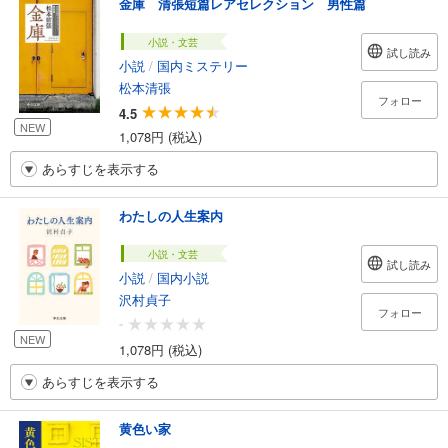
金庫 清張短篇レアセレクション 男性篇
小説・文芸
試し読み
小説
/
国内ミステリー
松本清張
フォロー
4.5
NEW
1,078円 (税込)
あらすじを表示する
わたしの人生案内
小説・文芸
試し読み
小説
/
国内小説
沢村貞子
フォロー
-
NEW
1,078円 (税込)
あらすじを表示する
黄色い家