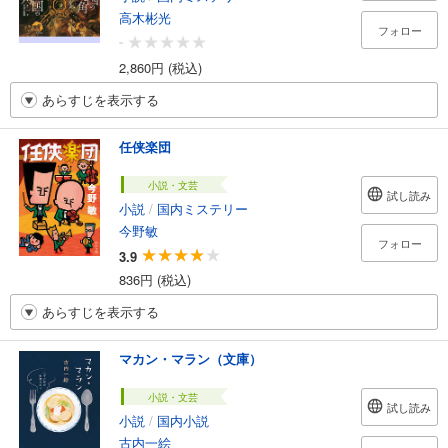
高木彬光
フォロー
-
2,860円 (税込)
あらすじを表示する
任侠楽団
小説・文芸
試し読み
小説
/
国内ミステリー
今野敏
フォロー
3.9
836円 (税込)
あらすじを表示する
マカン・マラン（文庫）
小説・文芸
試し読み
小説
/
国内小説
古内一絵