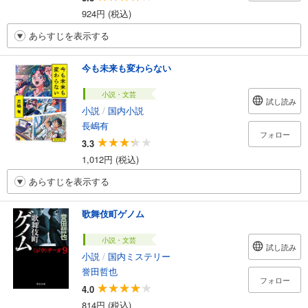
924円 (税込)
あらすじを表示する
今も未来も変わらない
小説・文芸
試し読み
小説
/
国内小説
長嶋有
フォロー
3.3
1,012円 (税込)
あらすじを表示する
歌舞伎町ゲノム
小説・文芸
試し読み
小説
/
国内ミステリー
誉田哲也
フォロー
4.0
814円 (税込)