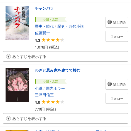
チャンバラ
小説・文芸
試し読み
歴史・時代
/
歴史・時代小説
佐藤賢一
フォロー
4.3
1,078円 (税込)
あらすじを表示する
わざと忌み家を建てて棲む
小説・文芸
試し読み
小説
/
国内ホラー
三津田信三
フォロー
4.0
770円 (税込)
あらすじを表示する