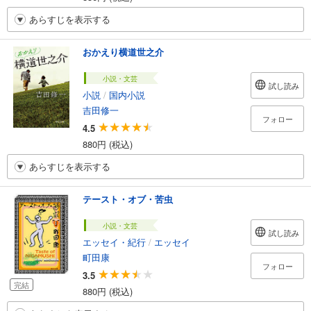
あらすじを表示する
おかえり横道世之介
小説・文芸
試し読み
小説
/
国内小説
吉田修一
フォロー
4.5
880円 (税込)
あらすじを表示する
テースト・オブ・苦虫
小説・文芸
試し読み
エッセイ・紀行
/
エッセイ
町田康
フォロー
3.5
完結
880円 (税込)