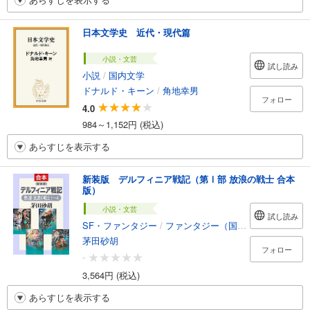
日本文学史 近代・現代篇
小説・文芸
試し読み
小説
/
国内文学
ドナルド・キーン
/
角地幸男
フォロー
4.0
984～1,152円 (税込)
あらすじを表示する
新装版 デルフィニア戦記（第Ⅰ部 放浪の戦士 合本
版）
小説・文芸
試し読み
SF・ファンタジー
/
ファンタジー（国内）
茅田砂胡
フォロー
-
3,564円 (税込)
あらすじを表示する