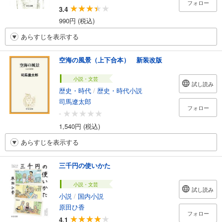
フォロー
3.4
990円 (税込)
あらすじを表示する
空海の風景（上下合本） 新装改版
小説・文芸
試し読み
歴史・時代
/
歴史・時代小説
司馬遼太郎
フォロー
-
1,540円 (税込)
あらすじを表示する
三千円の使いかた
小説・文芸
試し読み
小説
/
国内小説
原田ひ香
フォロー
4.1