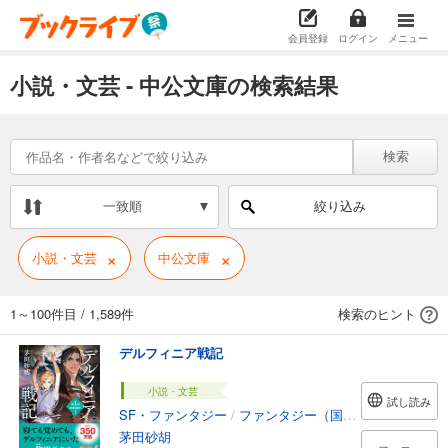
会員登録
ログイン
メニュー
小説・文芸 - 中公文庫の検索結果
検索
一致順
絞り込み
×
×
小説・文芸
中公文庫
1～100件目
/
1,589件
検索のヒント
デルフィニア戦記
小説・文芸
試し読み
SF・ファンタジー
/
ファンタジー（国内）
茅田砂胡