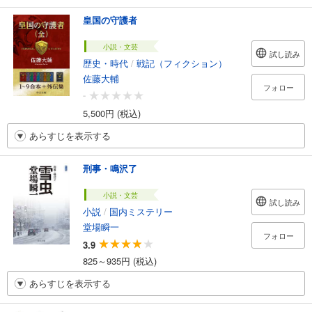
皇国の守護者
小説・文芸
試し読み
歴史・時代
/
戦記（フィクション）
佐藤大輔
フォロー
-
5,500円 (税込)
あらすじを表示する
刑事・鳴沢了
小説・文芸
試し読み
小説
/
国内ミステリー
堂場瞬一
フォロー
3.9
825～935円 (税込)
あらすじを表示する