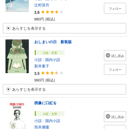
辻村深月
フォロー
3.8
880円 (税込)
あらすじを表示する
おしまいの日 新装版
小説・文芸
試し読み
小説
/
国内小説
新井素子
フォロー
3.5
990円 (税込)
あらすじを表示する
残像に口紅を
小説・文芸
試し読み
小説
/
国内小説
筒井康隆