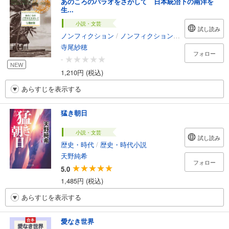
あのころのパラオをさがして 日本統治下の南洋を
生...
小説・文芸
試し読み
ノンフィクション
/
ノンフィクション・ドキュメンタリー
寺尾紗穂
フォロー
-
NEW
1,210円 (税込)
あらすじを表示する
猛き朝日
小説・文芸
試し読み
歴史・時代
/
歴史・時代小説
天野純希
フォロー
5.0
1,485円 (税込)
あらすじを表示する
愛なき世界