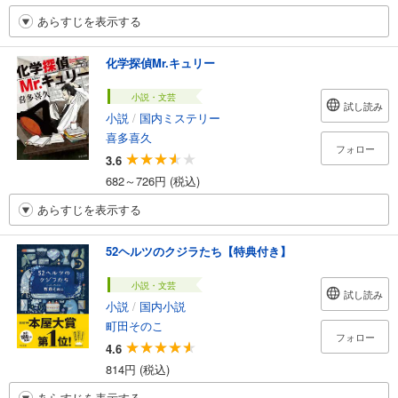
あらすじを表示する
化学探偵Mr.キュリー
小説・文芸
試し読み
小説
/
国内ミステリー
喜多喜久
フォロー
3.6
682～726円 (税込)
あらすじを表示する
52ヘルツのクジラたち【特典付き】
小説・文芸
試し読み
小説
/
国内小説
町田そのこ
フォロー
4.6
814円 (税込)
あらすじを表示する