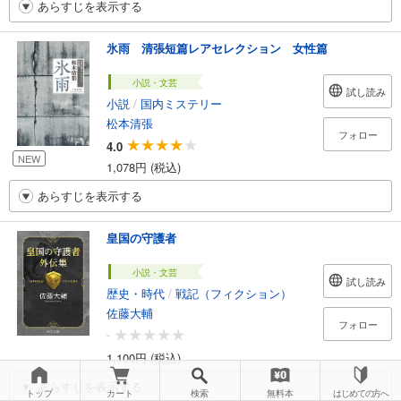
あらすじを表示する
氷雨 清張短篇レアセレクション 女性篇
小説・文芸
試し読み
小説
/
国内ミステリー
松本清張
フォロー
4.0
NEW
1,078円 (税込)
あらすじを表示する
皇国の守護者
小説・文芸
試し読み
歴史・時代
/
戦記（フィクション）
佐藤大輔
フォロー
-
1,100円 (税込)
あらすじを表示する
トップ
カート
検索
無料本
はじめての方へ