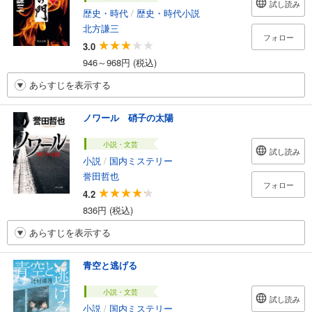
試し読み
歴史・時代
/
歴史・時代小説
北方謙三
フォロー
3.0
946～968円 (税込)
あらすじを表示する
ノワール 硝子の太陽
小説・文芸
試し読み
小説
/
国内ミステリー
誉田哲也
フォロー
4.2
836円 (税込)
あらすじを表示する
青空と逃げる
小説・文芸
試し読み
小説
/
国内ミステリー