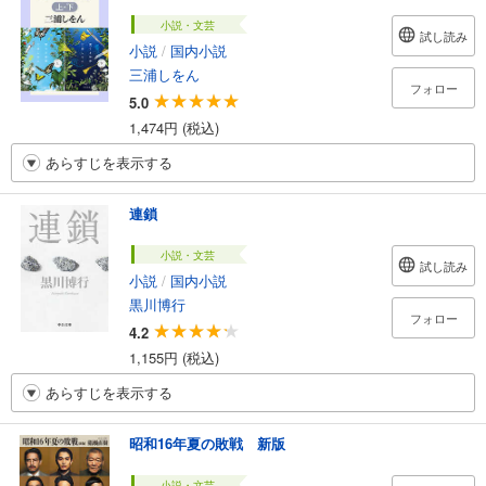
小説・文芸
試し読み
小説
/
国内小説
三浦しをん
フォロー
5.0
1,474円 (税込)
あらすじを表示する
連鎖
小説・文芸
試し読み
小説
/
国内小説
黒川博行
フォロー
4.2
1,155円 (税込)
あらすじを表示する
昭和16年夏の敗戦 新版
小説・文芸