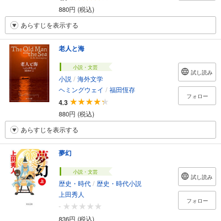
880円 (税込)
あらすじを表示する
老人と海
小説・文芸
試し読み
小説
/
海外文学
ヘミングウェイ
/
福田恆存
フォロー
4.3
880円 (税込)
あらすじを表示する
夢幻
小説・文芸
試し読み
歴史・時代
/
歴史・時代小説
上田秀人
フォロー
-
836円 (税込)