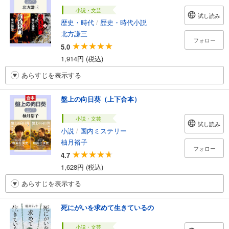
小説・文芸
試し読み
歴史・時代
/
歴史・時代小説
北方謙三
フォロー
5.0
1,914円 (税込)
あらすじを表示する
盤上の向日葵（上下合本）
小説・文芸
試し読み
小説
/
国内ミステリー
柚月裕子
フォロー
4.7
1,628円 (税込)
あらすじを表示する
死にがいを求めて生きているの
小説・文芸