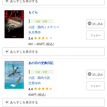
あらすじを表示する
もぐら
小説・文芸
試し読み
小説
/
国内ミステリー
矢月秀作
フォロー
3.4
691～859円 (税込)
あらすじを表示する
あの日の交換日記
小説・文芸
試し読み
小説
/
国内小説
辻堂ゆめ
フォロー
4.4
836円 (税込)
あらすじを表示する