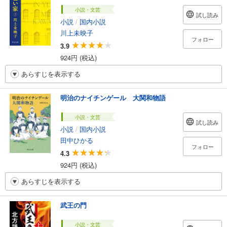
小説・文芸
試し読み
小説
/
国内小説
川上未映子
フォロー
3.9
924円 (税込)
あらすじを表示する
明治のナイチンゲール 大関和物語
小説・文芸
試し読み
小説
/
国内小説
田中ひかる
フォロー
4.3
924円 (税込)
あらすじを表示する
武王の門
小説・文芸