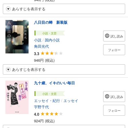
あらすじを表示する
八日目の蝉 新装版
小説・文芸
試し読み
小説
/
国内小説
角田光代
フォロー
3.3
946円 (税込)
あらすじを表示する
九十歳、イキのいい毎日
小説・文芸
試し読み
エッセイ・紀行
/
エッセイ
宇野千代
フォロー
4.0
924円 (税込)