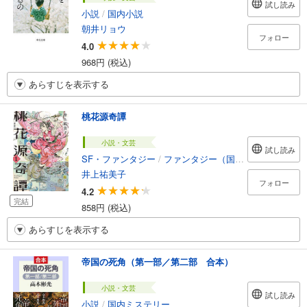
試し読み
小説
/
国内小説
朝井リョウ
フォロー
4.0
968円 (税込)
あらすじを表示する
桃花源奇譚
小説・文芸
試し読み
SF・ファンタジー
/
ファンタジー（国内）
井上祐美子
フォロー
4.2
完結
858円 (税込)
あらすじを表示する
帝国の死角（第一部／第二部 合本）
小説・文芸
試し読み
小説
/
国内ミステリー