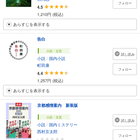
フォロー
4.5
1,210円 (税込)
あらすじを表示する
告白
小説・文芸
試し読み
小説
/
国内小説
町田康
フォロー
4.4
1,257円 (税込)
あらすじを表示する
京都感情案内 新装版
小説・文芸
試し読み
小説
/
国内ミステリー
西村京太郎
フォロー
-