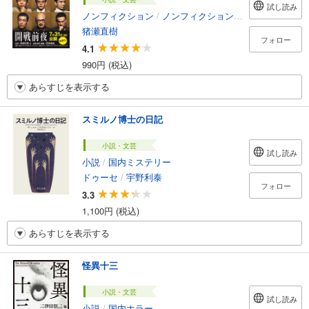
試し読み
ノンフィクション
/
ノンフィクション・ドキュメンタリー
猪瀬直樹
フォロー
4.1
990円 (税込)
あらすじを表示する
スミルノ博士の日記
小説・文芸
試し読み
小説
/
国内ミステリー
ドゥーセ
/
宇野利泰
フォロー
3.3
1,100円 (税込)
あらすじを表示する
怪異十三
小説・文芸
試し読み
小説
/
国内ホラー