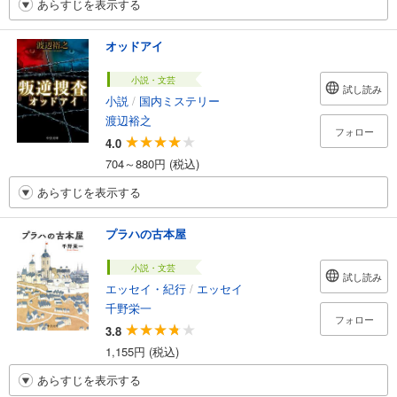
あらすじを表示する
オッドアイ
小説・文芸
試し読み
小説
/
国内ミステリー
渡辺裕之
フォロー
4.0
704～880円 (税込)
あらすじを表示する
プラハの古本屋
小説・文芸
試し読み
エッセイ・紀行
/
エッセイ
千野栄一
フォロー
3.8
1,155円 (税込)
あらすじを表示する