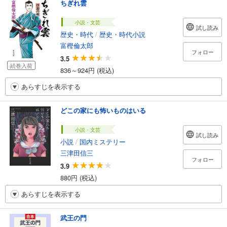
ちぎれ雲
小説・文芸
試し読み
歴史・時代
/
歴史・時代小説
富樫倫太郎
フォロー
3.5
続巻入荷
836～924円 (税込)
あらすじを表示する
どこの家にも怖いものはいる
小説・文芸
試し読み
小説
/
国内ミステリー
三津田信三
フォロー
3.9
880円 (税込)
あらすじを表示する
武王の門