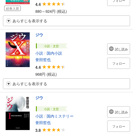
フォロー
4.4
続巻入荷
880～924円 (税込)
あらすじを表示する
ジウ
小説・文芸
試し読み
小説
/
国内小説
誉田哲也
フォロー
4.4
968円 (税込)
あらすじを表示する
ジウ
小説・文芸
試し読み
小説
/
国内ミステリー
誉田哲也
フォロー
3.8