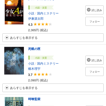
小説・文芸
試し読み
小説
/
国内ミステリー
伊兼源太郎
フォロー
4.3
2,365円 (税込)
あらすじを表示する
死蝋の匣
小説・文芸
試し読み
小説
/
国内ミステリー
櫛木理宇
フォロー
3.7
2,090円 (税込)
あらすじを表示する
時喰監獄