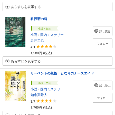
あらすじを表示する
科捜研の砦
小説・文芸
試し読み
小説
/
国内ミステリー
岩井圭也
フォロー
4.1
1,980円 (税込)
あらすじを表示する
サーペントの凱旋 となりのナースエイド
小説・文芸
試し読み
小説
/
国内ミステリー
知念実希人
フォロー
3.7
1,760円 (税込)