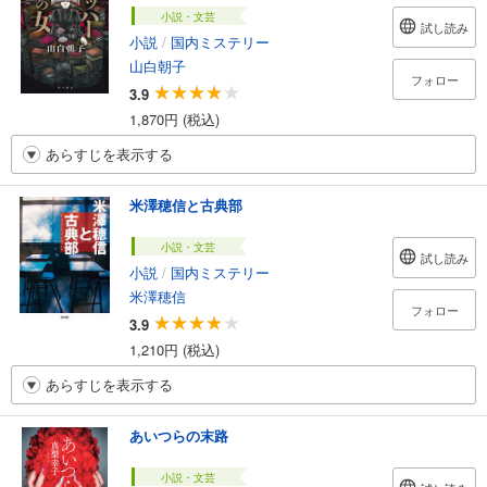
小説・文芸
試し読み
小説
/
国内ミステリー
山白朝子
フォロー
3.9
1,870円 (税込)
あらすじを表示する
米澤穂信と古典部
小説・文芸
試し読み
小説
/
国内ミステリー
米澤穂信
フォロー
3.9
1,210円 (税込)
あらすじを表示する
あいつらの末路
小説・文芸