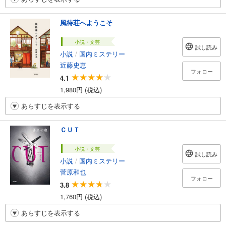
風待荘へようこそ
小説・文芸
試し読み
小説
/
国内ミステリー
近藤史恵
フォロー
4.1
1,980円 (税込)
あらすじを表示する
ＣＵＴ
小説・文芸
試し読み
小説
/
国内ミステリー
菅原和也
フォロー
3.8
1,760円 (税込)
あらすじを表示する