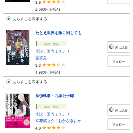
3.6
2,090円 (税込)
あらすじを表示する
たとえ世界を敵に回しても
小説・文芸
試し読み
小説
/
国内ミステリー
志駕晃
フォロー
3.3
1,980円 (税込)
あらすじを表示する
探偵執事・九条公士郎
小説・文芸
試し読み
小説
/
国内ミステリー
立花慎之介
/
おかざきおか
フォロー
4.0