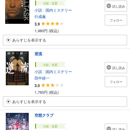
小説・文芸
試し読み
小説
/
国内ミステリー
行成薫
フォロー
3.9
1,980円 (税込)
あらすじを表示する
逆流
小説・文芸
試し読み
小説
/
国内ミステリー
田中経一
フォロー
3.0
1,760円 (税込)
あらすじを表示する
空想クラブ
小説・文芸
試し読み