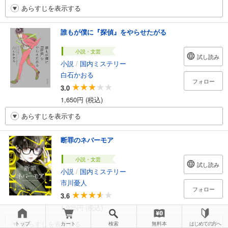
あらすじを表示する
誰もが僕に『探偵』をやらせたがる
小説・文芸
試し読み
小説
/
国内ミステリー
白石かおる
フォロー
3.0
1,650円 (税込)
あらすじを表示する
断罪のネバーモア
小説・文芸
試し読み
小説
/
国内ミステリー
市川憂人
フォロー
3.6
1,925円 (税込)
あらすじを表示する
トップ
カート
検索
無料本
はじめての方へ