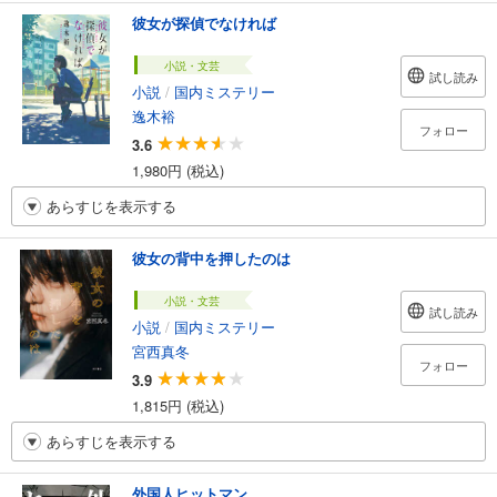
彼女が探偵でなければ
小説・文芸
試し読み
小説
/
国内ミステリー
逸木裕
フォロー
3.6
1,980円 (税込)
あらすじを表示する
彼女の背中を押したのは
小説・文芸
試し読み
小説
/
国内ミステリー
宮西真冬
フォロー
3.9
1,815円 (税込)
あらすじを表示する
外国人ヒットマン