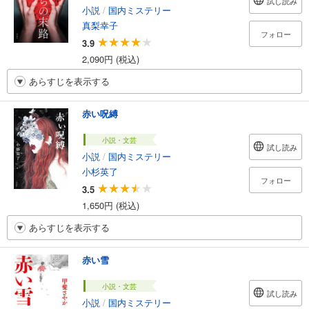
試し読み
小説
/
国内ミステリー
真梨幸子
フォロー
3.9
2,090円 (税込)
あらすじを表示する
赤い呪縛
小説・文芸
試し読み
小説
/
国内ミステリー
小杉英了
フォロー
3.5
1,650円 (税込)
あらすじを表示する
赤い雪
小説・文芸
試し読み
小説
/
国内ミステリー