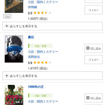
小説
/
国内ミステリー
伊岡瞬
フォロー
3.5
完結
1,925円 (税込)
あらすじを表示する
責任
小説・文芸
試し読み
小説
/
国内ミステリー
浅野皓生
フォロー
3.9
1,870円 (税込)
あらすじを表示する
1999年の王
小説・文芸
試し読み
小説
/
国内ミステリー