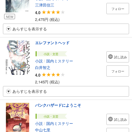
三津田信三
フォロー
4.0
NEW
2,475円 (税込)
あらすじを表示する
エレファントヘッド
小説・文芸
試し読み
小説
/
国内ミステリー
白井智之
フォロー
4.0
2,145円 (税込)
あらすじを表示する
バンクハザードにようこそ
小説・文芸
試し読み
小説
/
国内ミステリー
中山七里