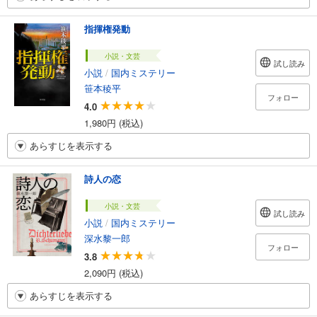
指揮権発動
小説・文芸
試し読み
小説
/
国内ミステリー
笹本稜平
フォロー
4.0
1,980円 (税込)
あらすじを表示する
詩人の恋
小説・文芸
試し読み
小説
/
国内ミステリー
深水黎一郎
フォロー
3.8
2,090円 (税込)
あらすじを表示する