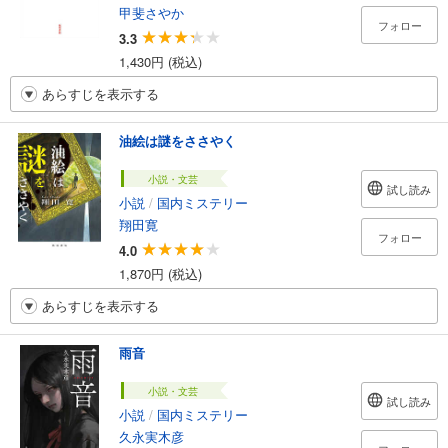
甲斐さやか
フォロー
3.3
1,430円 (税込)
あらすじを表示する
油絵は謎をささやく
小説・文芸
試し読み
小説
/
国内ミステリー
翔田寛
フォロー
4.0
1,870円 (税込)
あらすじを表示する
雨音
小説・文芸
試し読み
小説
/
国内ミステリー
久永実木彦