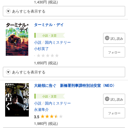
1,430円 (税込)
あらすじを表示する
ターミナル・デイ
小説・文芸
試し読み
小説
/
国内ミステリー
小杉英了
フォロー
-
1,650円 (税込)
あらすじを表示する
大統領に告ぐ 新橋署刑事課特別治安室〈NEO〉
小説・文芸
試し読み
小説
/
国内ミステリー
永瀬隼介
フォロー
3.5
1,980円 (税込)