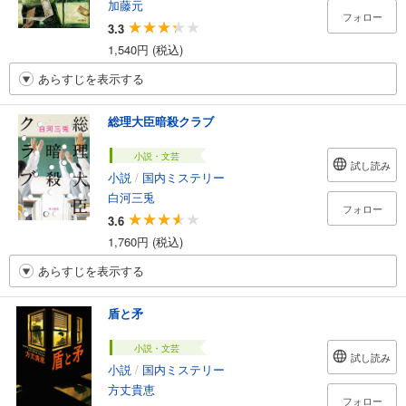
加藤元
フォロー
3.3
1,540円 (税込)
あらすじを表示する
総理大臣暗殺クラブ
小説・文芸
試し読み
小説
/
国内ミステリー
白河三兎
フォロー
3.6
1,760円 (税込)
あらすじを表示する
盾と矛
小説・文芸
試し読み
小説
/
国内ミステリー
方丈貴恵
フォロー