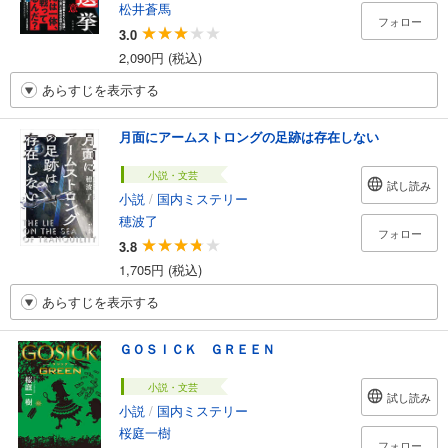
松井蒼馬
フォロー
3.0
2,090円 (税込)
あらすじを表示する
月面にアームストロングの足跡は存在しない
小説・文芸
試し読み
小説
/
国内ミステリー
穂波了
フォロー
3.8
1,705円 (税込)
あらすじを表示する
ＧＯＳＩＣＫ ＧＲＥＥＮ
小説・文芸
試し読み
小説
/
国内ミステリー
桜庭一樹
フォロー