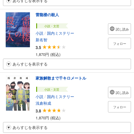
あらすじを表示する
雷龍楼の殺人
小説・文芸
試し読み
小説
/
国内ミステリー
新名智
フォロー
3.5
1,870円 (税込)
あらすじを表示する
家族解散まで千キロメートル
小説・文芸
試し読み
小説
/
国内ミステリー
浅倉秋成
フォロー
3.8
1,870円 (税込)
あらすじを表示する