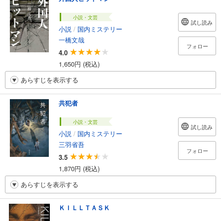
小説・文芸
試し読み
小説
/
国内ミステリー
一橋文哉
フォロー
4.0
1,650円 (税込)
あらすじを表示する
共犯者
小説・文芸
試し読み
小説
/
国内ミステリー
三羽省吾
フォロー
3.5
1,870円 (税込)
あらすじを表示する
ＫＩＬＬＴＡＳＫ