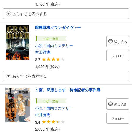
1,760円 (税込)
あらすじを表示する
暗黒戦鬼グランダイヴァー
小説・文芸
試し読み
小説
/
国内ミステリー
誉田哲也
フォロー
3.7
1,980円 (税込)
あらすじを表示する
１面、降版します 特命記者の事件簿
小説・文芸
試し読み
小説
/
国内ミステリー
松井蒼馬
フォロー
3.4
2,035円 (税込)