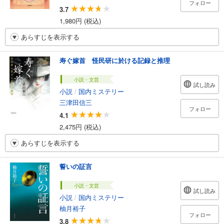
フォロー
3.7
1,980円 (税込)
あらすじを表示する
寿ぐ嫁首 怪民研に於ける記録と推理
小説・文芸
試し読み
小説
/
国内ミステリー
三津田信三
フォロー
4.1
2,475円 (税込)
あらすじを表示する
誓いの証言
小説・文芸
試し読み
小説
/
国内ミステリー
柚月裕子
フォロー
3.8