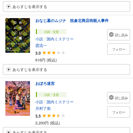
あらすじを表示する
おなじ墓のムジナ 枕倉北商店街殺人事件
小説・文芸
試し読み
小説
/
国内ミステリー
霞流一
フォロー
3.0
616円 (税込)
あらすじを表示する
おぼろ迷宮
小説・文芸
試し読み
小説
/
国内ミステリー
月村了衛
フォロー
3.5
2,200円 (税込)
あらすじを表示する