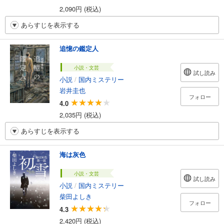
2,090円 (税込)
あらすじを表示する
追憶の鑑定人
小説・文芸
試し読み
小説
/
国内ミステリー
岩井圭也
フォロー
4.0
2,035円 (税込)
あらすじを表示する
海は灰色
小説・文芸
試し読み
小説
/
国内ミステリー
柴田よしき
フォロー
4.3
2,420円 (税込)