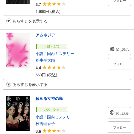
フォロー
3.7
1,980円 (税込)
あらすじを表示する
アムネジア
小説・文芸
試し読み
小説
/
国内ミステリー
稲生平太郎
フォロー
4.4
660円 (税込)
あらすじを表示する
殺める女神の島
小説・文芸
試し読み
小説
/
国内ミステリー
秋吉理香子
フォロー
3.6