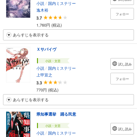
小説
/
国内ミステリー
逸木裕
フォロー
3.7
1,760円 (税込)
あらすじを表示する
Ｘサバイヴ
小説・文芸
試し読み
小説
/
国内ミステリー
上甲宣之
フォロー
3.3
770円 (税込)
あらすじを表示する
県知事選挙 踊る民意
小説・文芸
試し読み
小説
/
国内ミステリー