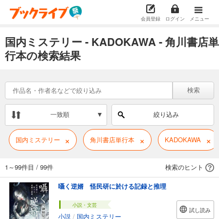
会員登録
ログイン
メニュー
国内ミステリー - KADOKAWA - 角川書店単
行本の検索結果
検索
一致順
絞り込み
×
×
×
国内ミステリー
角川書店単行本
KADOKAWA
1～99件目
/
99件
検索のヒント
囁く逆婿 怪民研に於ける記録と推理
小説・文芸
試し読み
小説
/
国内ミステリー