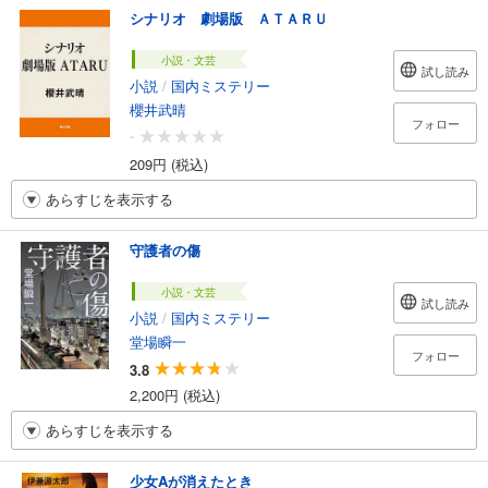
シナリオ 劇場版 ＡＴＡＲＵ
小説・文芸
試し読み
小説
/
国内ミステリー
櫻井武晴
フォロー
-
209円 (税込)
あらすじを表示する
守護者の傷
小説・文芸
試し読み
小説
/
国内ミステリー
堂場瞬一
フォロー
3.8
2,200円 (税込)
あらすじを表示する
少女Aが消えたとき