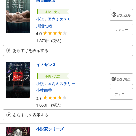
四日間家族
小説・文芸
試し読み
小説
/
国内ミステリー
川瀬七緒
フォロー
4.0
1,870円 (税込)
あらすじを表示する
イノセンス
小説・文芸
試し読み
小説
/
国内ミステリー
小林由香
フォロー
3.7
1,650円 (税込)
あらすじを表示する
小説家シリーズ