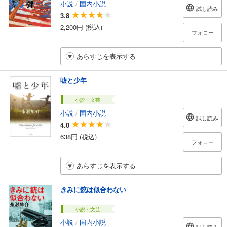
小説
/
国内小説
試し読み
3.8
2,200円 (税込)
フォロー
あらすじを表示する
嘘と少年
小説・文芸
小説
/
国内小説
試し読み
4.0
638円 (税込)
フォロー
あらすじを表示する
きみに銃は似合わない
小説・文芸
小説
/
国内小説