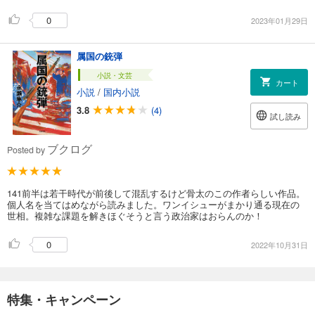
0
2023年01月29日
属国の銃弾
小説・文芸
カート
小説
/
国内小説
3.8
(4)
試し読み
ブクログ
Posted by
141前半は若干時代が前後して混乱するけど骨太のこの作者らしい作品。
個人名を当てはめながら読みました。ワンイシューがまかり通る現在の
世相。複雑な課題を解きほぐそうと言う政治家はおらんのか！
0
2022年10月31日
特集・キャンペーン