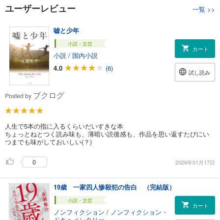
ユーザーレビュー
一覧
>>
嘘と少年
小説・文芸
カート
小説
/
国内小説
4.0
(6)
試し読み
ブクログ
Posted by
人生で5本の指に入るくらいだいすきな本
ちょっとねとつく読み味も、薄暗い読後感も、作品を思い返すたびにい
つまでも味がしておいしい(？)
0
2026年01月17日
19歳 一家四人惨殺犯の告白 （完結版）
小説・文芸
カート
ノンフィクション
/
ノンフィクション・
ドキュメンタリー