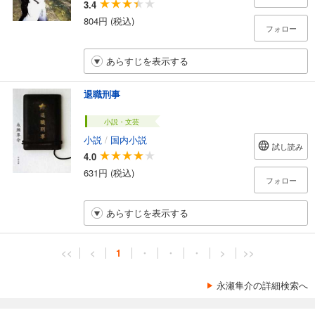
3.4
804円 (税込)
フォロー
あらすじを表示する
退職刑事
小説・文芸
小説
/
国内小説
試し読み
4.0
631円 (税込)
フォロー
あらすじを表示する
<<
<
1
・
・
・
>
>>
永瀬隼介の詳細検索へ