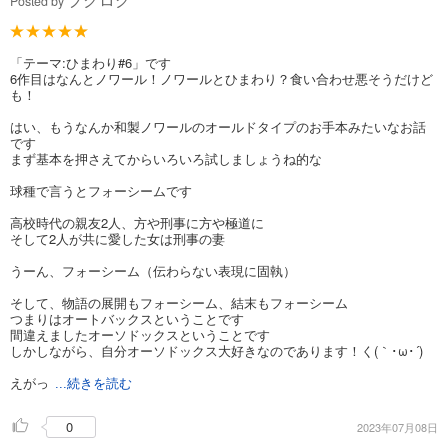
Posted by
「テーマ:ひまわり#6」です
6作目はなんとノワール！ノワールとひまわり？食い合わせ悪そうだけど
も！
はい、もうなんか和製ノワールのオールドタイプのお手本みたいなお話
です
まず基本を押さえてからいろいろ試しましょうね的な
球種で言うとフォーシームです
高校時代の親友2人、方や刑事に方や極道に
そして2人が共に愛した女は刑事の妻
うーん、フォーシーム（伝わらない表現に固執）
そして、物語の展開もフォーシーム、結末もフォーシーム
つまりはオートバックスということです
間違えましたオーソドックスということです
しかしながら、自分オーソドックス大好きなのであります！く(｀･ω･´)
えがっ
...続きを読む
0
2023年07月08日