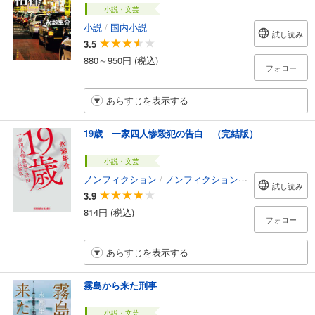
小説・文芸
小説
/
国内小説
試し読み
3.5
880～950円 (税込)
フォロー
あらすじを表示する
19歳 一家四人惨殺犯の告白 （完結版）
小説・文芸
ノンフィクション
/
ノンフィクション・ドキュメンタリー
試し読み
3.9
814円 (税込)
フォロー
あらすじを表示する
霧島から来た刑事
小説・文芸