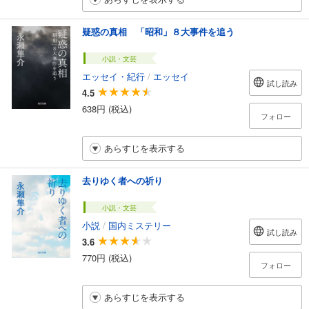
疑惑の真相 「昭和」８大事件を追う
小説・文芸
エッセイ・紀行
/
エッセイ
試し読み
4.5
638円 (税込)
フォロー
あらすじを表示する
去りゆく者への祈り
小説・文芸
小説
/
国内ミステリー
試し読み
3.6
770円 (税込)
フォロー
あらすじを表示する