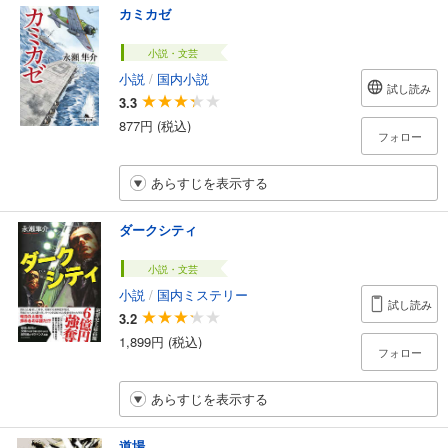
カミカゼ
小説・文芸
小説
/
国内小説
試し読み
3.3
877円 (税込)
フォロー
あらすじを表示する
ダークシティ
小説・文芸
小説
/
国内ミステリー
試し読み
3.2
1,899円 (税込)
フォロー
あらすじを表示する
道場