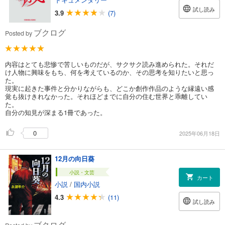
試し読み
3.9
(7)
ブクログ
Posted by
内容はとても悲惨で苦しいものだが、サクサク読み進められた。それだ
け人物に興味をもち、何を考えているのか、その思考を知りたいと思っ
た。
現実に起きた事件と分かりながらも、どこか創作作品のような縁遠い感
覚も抜けきれなかった。それほどまでに自分の住む世界と乖離してい
た。
自分の知見が深まる1冊であった。
0
2025年06月18日
12月の向日葵
小説・文芸
カート
小説
/
国内小説
4.3
(11)
試し読み
ブクログ