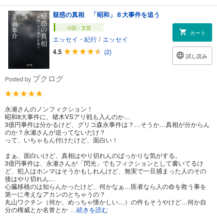
疑惑の真相 「昭和」８大事件を追う
小説・文芸
カート
エッセイ・紀行
/
エッセイ
4.5
(2)
試し読み
ブクログ
Posted by
永瀬さんのノンフィクション！
昭和8大事件に、猪木VSアリ戦も入んのか…
3億円事件は分かるけど、グリコ森永事件は？…そうか…真相が分からん
のか？永瀬さんが追ってないだけ？
って、いちゃもん付けたけど、面白い！
まぁ、面白いけど、真相はやり切れんのばっかりな気がする。
3億円事件は、永瀬さんが「閃光」でもフィクションとして書いてるけ
ど、犯人はホンマはそうかもしれんけど、無実で一旦捕まった人のその
後はやり切れん…
心臓移植のは知らんかったけど、何かなぁ…医者なら人の命を救う事を
第一に考えなアカンのとちゃうの？
丸山ワクチン（何か、めっちゃ懐かしい…）の件もそうやけど…何か自
分の権威とか名誉とか
...続きを読む