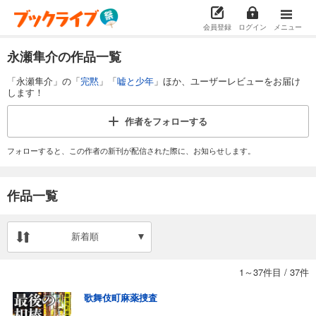
会員登録
ログイン
メニュー
永瀬隼介の作品一覧
「永瀬隼介」の「
完黙
」「
嘘と少年
」ほか、ユーザーレビューをお届け
します！
作者を
フォローする
フォローすると、この作者の新刊が配信された際に、お知らせします。
作品一覧
新着順
1～37件目
/
37件
歌舞伎町麻薬捜査