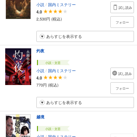
小説
/
国内ミステリー
試し読み
4.0
2,530円 (税込)
フォロー
あらすじを表示する
灼夜
小説・文芸
小説
/
国内ミステリー
試し読み
4.0
770円 (税込)
フォロー
あらすじを表示する
越境
小説・文芸
小説
/
国内ミステリー