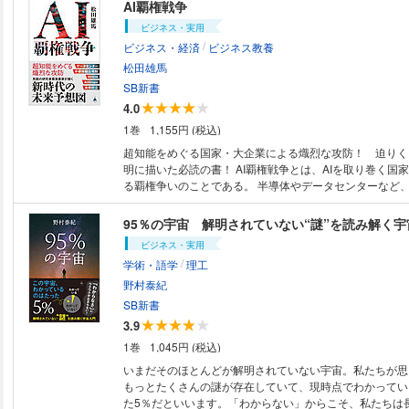
は、人が職場で攻撃的行動を起こすメカニズムを、豊富な
AI覇権戦争
場の事例、心理学の実験結果などをもとに徹底分析。誰も
ビジネス・実用
害者にもなりうる、日本型組織の真の構造を明らかにします。 ※カ
/
ビジネス・経済
ビジネス教養
像が異なる場合があります。
松田雄馬
SB新書
4.0
1巻
1,155円 (税込)
超知能をめぐる国家・大企業による熾烈な攻防！ 迫りく
明に描いた必読の書！ AI覇権戦争とは、AIを取り巻く国家および企業によ
る覇権争いのことである。 半導体やデータセンターなど、我々が普段から
使用している生成AIサービスを支える「土台」。 その土台を巡って繰り広
げられる主導権争いの影響は、もはや私たちが避けられな
95％の宇宙 解明されていない“謎”を読み解く宇
なっている。 私たちの仕事や社会、そして日本はこれからどこへ向かって
ビジネス・実用
いくのか。 AIビジネスに精通した研究者 兼 実業家による、AI時代の大展
/
学術・語学
理工
望！ ※カバー画像が異なる場合があります。
野村泰紀
SB新書
3.9
1巻
1,045円 (税込)
いまだそのほとんどが解明されていない宇宙。私たちが思
もっとたくさんの謎が存在していて、現時点でわかってい
た5％だといいます。「わからない」からこそ、私たちは