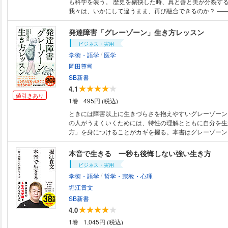
も科学を装う。 歴史を剔抉した時、真と善と美が分裂する
我々は、いかにして違うまま、再び融合できるのか？ ―
家） “真の科学”は研鑽と謙虚さの泉にきらめく。 “正しさのありか”がわか
らなくなったあなたのための一冊。 ――磯野真穂氏（人類学者）
発達障害「グレーゾーン」生き方レッスン
真実の間で揺らぐ科学の落とし穴を赤裸々に解説した、驚
ビジネス・実用
実。 ――山極壽一氏（霊長類学者／京大元総長／総合地
/
学術・語学
医学
所長） 科学的な正しさをめぐる論争を歴史から緻密にひも解く。 一気に
読ませる文章だが、得られる教訓は実に深い。 ――出口
岡田尊司
ジア太平洋大学 学長特命補佐／名誉教授） 疑うだけでは足りない。「正
SB新書
しさ」の諸相を理解し、乗りこなすための刺激的な案内書
4.1
氏（文筆家） 本書は、科学的で一見正しいが、実は信用できない説明、誤
値引きあり
1巻
495円 (税込)
った説明、有害な説明、さらには科学でない説明まで、現
例から、権力、メディア、偏見やイデオロギー、ナショナ
ときには障害以上に生きづらさを抱えやすいグレーゾーン
の過信と偽装、そして科学者自身が、いかに科学を棄損し
の人がうまくいくためには、特性の理解とともに自分を生
もたらしたかを示す。そのうえでどのような手を打てば科
方」を身につけることがカギを握る。本書はグレーゾーン
れるのか、「正しさ」なき虚無の到来を防ぐためにとれる
活リズムの問題から、不安や回避、自己肯定感の低下、愛
たい。（「まえがき」より） 『歌うカタツムリ』（第71回毎日出版文化
マの克服まで、本来の自分とつながるための究極のアプロ
本音で生きる 一秒も後悔しない強い生き方
賞）、『ダーウィンの呪い』（2024年新書大賞10位）で
る。グレーゾーンだけでなく、生きづらさを感じるすべて
ビジネス・実用
学者が描き出す、科学の過ちと今に生きる教訓。 ※カバー画像が異なる場
冊。
/
合があります。
学術・語学
哲学・宗教・心理
・・・・・・・・・・・・・・・・・・・・・・・・・・
グレーゾーンの特性を生かして 自分らしい人生を手に入れる ＊うま
堀江貴文
くための土台は睡眠と安定した生活リズム ＊何をするの
SB新書
者の脳とのつき合い方 ＊人生がうまくいく人に共通する特
4.0
も教えてくれない対人関係のルールとは？ ＊感情を変え
1巻
1,045円 (税込)
行動を変えてみる ＊どんな仕事も続かなかった青年を変え