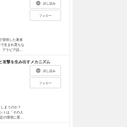
試し読み
フォロー
で習得した著者
、アラビア語、
ルコ語、中国
った著者が、英
と攻撃を生み出すメカニズム
国語学習の最短
試し読み
フォロー
定の環境に置か
ます。 本書で