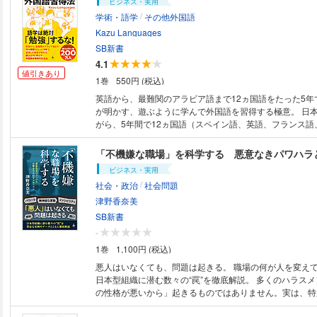
ビジネス・実用
/
学術・語学
その他外国語
Kazu Languages
SB新書
4.1
値引きあり
1巻
550円 (税込)
英語から、最難関のアラビア語まで12ヵ国語をたった5年
が明かす、遊ぶように学んで外国語を習得する極意。 日本で生まれ育ちな
がら、5年間で12ヵ国語（スペイン語、英語、フランス語
インドネシア語、ロシア語、ポルトガル語、ドイツ語、ト
語、タイ語、韓国語）を習得。ほぼ独学で多言語話者とな
「不機嫌な職場」を科学する 悪意なきパワハラ
語やその他の外国語習得を目指すすべての人に教える、外
ビジネス・実用
ルート。 ※カバー画像が異なる場合があります。
/
社会・政治
社会問題
津野香奈美
SB新書
-
1巻
1,100円 (税込)
悪人はいなくても、問題は起きる。 職場の何が人を変えてしまうのか？
日本型組織に潜む数々の“罠”を徹底解説。 多くのハラスメントは「その人
の性格が悪いから」起きるものではありません。実は、特
れると、「誰もが」他者に攻撃的になることがわかってい