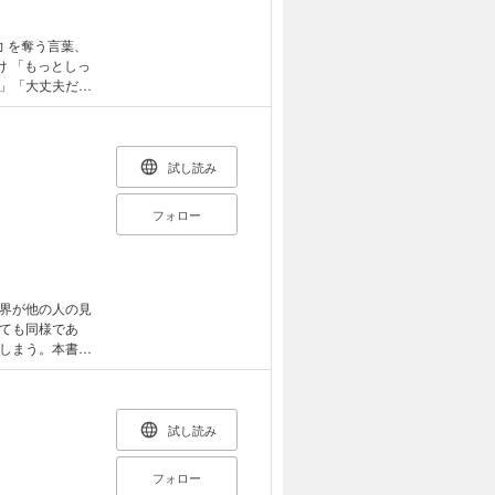
力 を奪う言葉、
」「大丈夫だ
言ってしまいが
て発した「一
の認知力、自律
バー画
試し読み
フォロー
界が他の人の見
ても同様であ
しまう。本書で
障害の人が見て
し、周りの人の
かを論じてく。
試し読み
フォロー