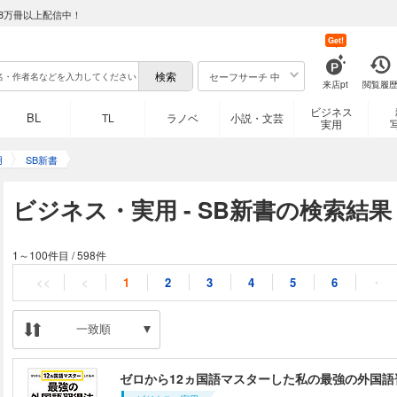
8万冊以上配信中！
Get!
セーフサーチ 中
来店pt
閲覧履
ビジネス
BL
TL
ラノベ
小説・文芸
実用
用
SB新書
ビジネス・実用 - SB新書の検索結果
1～100件目
/
598件
<<
<
1
2
3
4
5
6
・
一致順
ゼロから12ヵ国語マスターした私の最強の外国語