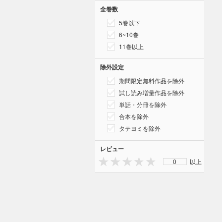
全巻数
5巻以下
6~10巻
11巻以上
除外設定
期間限定無料作品を除外
試し読み増量作品を除外
単話・分冊を除外
合本を除外
タテヨミを除外
レビュー
0
以上