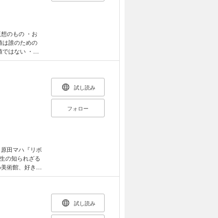
値は誰のための
値ではない ・も
自分の満足を得
値を見極めるた
試し読み
フォロー
 原田マハ『リボ
生の知られざる
め美術館、好きな
1冊。 アート
 原体験から現在
ら受けたインス
え、名画にまつ
試し読み
家たちの知られ