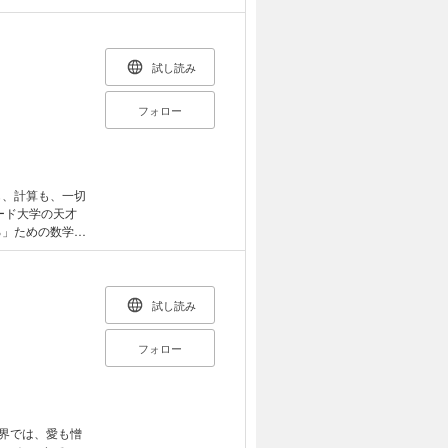
そんな謎につつま
それでもなお、
なのでしょう？
介。また、宇宙
試し読み
子重力」におけ
して、謎に対し
フォロー
が挙げられてい
者が解説しま
ださい。 謎
、ワクワクが止
だけでなく、物
やすい”宇宙入
る」ための数学！
の人たちに読ん
学的に”読み解
単な思い込みに騙
試し読み
 AI時代を生き
フォロー
世界では、愛も憎