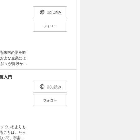
調査データや現
が被害者にも加
バー画
試し読み
フォロー
る未来の姿を鮮
いほどの規模と
宙入門
試し読み
フォロー
っているよりも
ることは、たっ
長い間、宇宙に