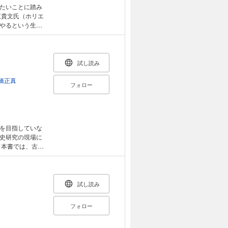
たいことに踏み
やるという生き
、生
生き方のヒント
試し読み
橋正真
フォロー
を目指していな
史研究の現場に
古
の研究者たちが
もしれない新説
試し読み
フォロー