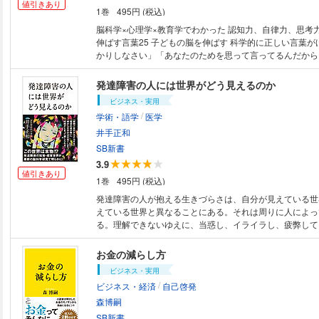
値引きあり
1巻
495円 (税込)
脳科学×心理学×教育学でわかった 認知力、自律力、思考
伸ばす言葉25 子どもの脳を伸ばす 科学的に正しい言葉がけ 「もっとしっ
かりしなさい」「あなたのためを思って言ってるんだから
よ」「頑張って偉いね」――いずれも、親が我が子につい
ちな言葉である。しかし、このような、親が良かれと思っ
発達障害の人には世界がどう見えるのか
言」が子どもの脳に深刻な悪影響を与えてしまう。子ども
ビジネス・実用
力、思考力を伸ばすために親がすべき、正しい言葉がけとは？ ※カ
/
学術・語学
医学
像が異なる場合があります。
井手正和
SB新書
3.9
値引きあり
1巻
495円 (税込)
発達障害の人が抱える生きづらさは、自分が見えている世
えている世界と異なることにある。それは周りに人によっ
る。理解できないゆえに、当惑し、イライラし、疲弊して
は、知覚実験、脳科学などによる最新研究をもとに、発達
いる世界を明らかにし、発達障害の当事者の苦しみを軽減
お金の減らし方
とのコミュニケーションを円滑にするにはどうすればよい
ビジネス・実用
※カバー画像が異なる場合があります。
/
ビジネス・経済
自己啓発
森博嗣
SB新書