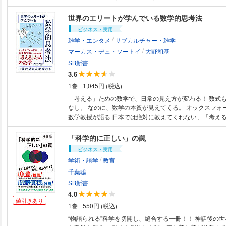
魅了され続けているのでしょう。 世の物理学者たちは、
れた宇宙と向き合い、解明しようと研究を重ねています。
世界のエリートが学んでいる数学的思考法
いまだに「わかっていない95％」の宇宙とは、一体なん
ビジネス・実用
そこで本書では、現時点で解明されていない宇宙の謎を紹
/
雑学・エンタメ
サブカルチャー・雑学
を語るにはずせない「素粒子」「量子力学」「時間」「量
/
る謎についても紹介し、さらなる謎に潜っていきます。そ
マーカス・デュ・ソートイ
大野和基
てどのような仮説が出ているのか、その仮説の反証には何
SB新書
るのか、この謎のポイントはどこかなどを、気鋭の物理学
3.6
す。ぜひ一緒に、「95％の宇宙の謎」について考えてみてく
1巻
1,045円 (税込)
が解明されたら新たな謎が生まれる――この宇宙の浪漫に
まらなくなるはず！ 宇宙が好きな人はもちろん、社会人
「考える」ための数学で、日常の見え方が変わる！ 数式も、計算も、一切
理学を学びはじめた学生でもわかる“宇宙一面白くてわかり
なし。 なのに、数学の本質が見えてくる。 オックスフォード大学の天才
門書です！ ※カバー画像が異なる場合があります。
数学教授が語る 日本では絶対に教えてくれない、「考え
「数学なんて人生の役に立たない」と言い訳していた全て
でほしい。 本書では、統計学やゲーム理論、微分積分などの一見すると難
「科学的に正しい」の罠
しそうなテーマを、みなさんにとって身近な例を用いて“数
ビジネス・実用
いていきます。 身の回りに潜んでいる数学を知ると、簡
/
学術・語学
教育
されないようになり、今まで見えていた世界が一変します。
抜くための新たな武器を身につけましょう。 ※カバー画像が異なる場合が
千葉聡
あります。
SB新書
4.0
値引きあり
1巻
550円 (税込)
“物語られる”科学を切開し、縫合する一冊！！ 神話後の