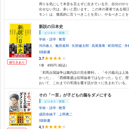
新の知見と豊富な臨床経験から導きだした具体的指針 ※カバー画像が異な
周りを気にして本音を言えずに生きている方、自分のやり
る場合があります。
出せない方は、多いと思います。 この本の著者である堀江貴文氏（ホリエ
モン）は、徹底的に言うべきことを言い、やるべきことを
方。それになぜか魅かれる方も多いのではないでしょうか。 本書では
き急いでいるようにも見える堀江氏に、人生を後悔しない
新説の日本史
をいただきました。 プライド、言い訳、バランス……。どんな方でも、自
ビジネス・実用
分を生きにくくしているものに、きっと気づくはずです。
/
学術・語学
教育
/
/
/
/
/
河内春人
亀田俊和
矢部健太郎
高尾善希
町田明広
舟
SB新書
3.7
値引きあり
1巻
495円 (税込)
「邪馬台国論争は畿内説の完全勝利」、「今川義元は上洛
かった」、「西郷隆盛は征韓論者ではなかった」など。歴
おいて、これまでの常識を覆す説が次々に生まれている。 本書では、
代・中世・近世・近現代と、ぞれぞれの時代における気鋭
最新の研究結果を報告。これからの教科書を書き換えるか
その「一言」が子どもの脳をダメにする
で、日本史の見方が変わる。
ビジネス・実用
/
学術・語学
教育
/
成田奈緒子
上岡勇二
SB新書
4.1