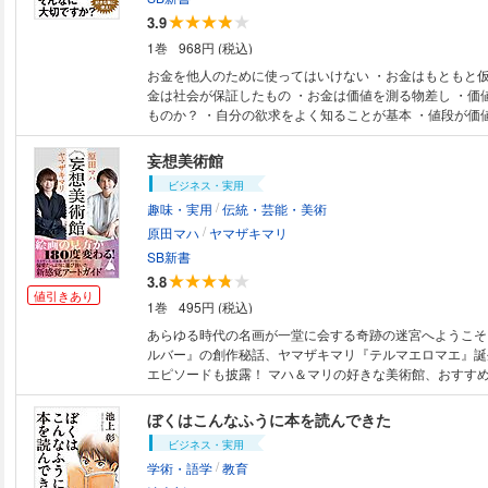
3.9
1巻
968円 (税込)
お金を他人のために使ってはいけない ・お金はもともと仮想のもの ・お
金は社会が保証したもの ・お金は価値を測る物差し ・価
ものか？ ・自分の欲求をよく知ることが基本 ・値段が価
のの値段に左右されない ・お金がないからできない？ ・
ることが最終目的 ・他者のためにお金を使う人たち ・価
妄想美術館
めには？ ・自分の欲求をよく知ることが基本
ビジネス・実用
/
趣味・実用
伝統・芸能・美術
/
原田マハ
ヤマザキマリ
SB新書
3.8
値引きあり
1巻
495円 (税込)
あらゆる時代の名画が一堂に会する奇跡の迷宮へようこそ
ルバー』の創作秘話、ヤマザキマリ『テルマエロマエ』誕
エピソードも披露！ マハ＆マリの好きな美術館、おすす
作家、好きな作品など２人のアートの世界にどっぷり浸れる
を溺愛する作家と漫画家の２人が創る究極の美術館とは？
ぼくはこんなふうに本を読んできた
に至るまでのアートヒストリー、偏愛アーティストたちか
ビジネス・実用
ピレーション、小説や漫画の創作のバックステージをまじ
/
学術・語学
教育
わる裏話、お気に入りの美術館案内、絵画鑑賞の秘訣、画