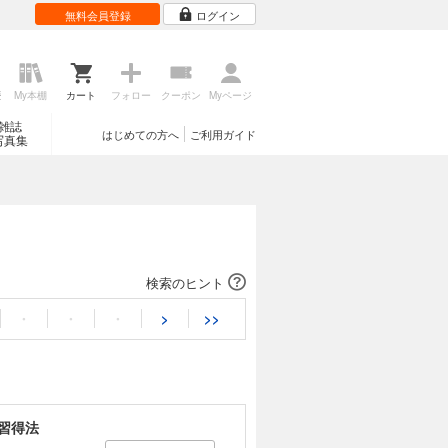
無料会員登録
ログイン
歴
My本棚
カート
フォロー
クーポン
Myページ
雑誌
はじめての方へ
ご利用ガイド
写真集
検索のヒント
・
・
・
>
>>
習得法