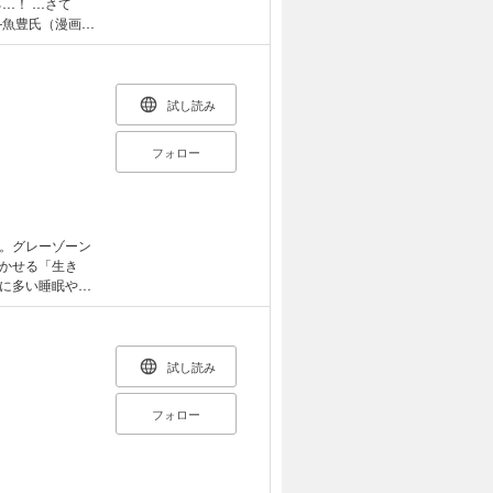
…！ …さて
―魚豊氏（漫画
 事実と
くべき世界の現
球環境学研究所
試し読み
治明氏（立命館ア
フォロー
。 ――吉川浩満
在や歴史的な事
リズム、客観性
。グレーゾーン
社会に不利益を
かせる「生き
学の信頼性を守
に多い睡眠や生
手段を考えてみ
着障害やトラウ
ーチを紹介す
注目される進化
の人に役立つ一
試し読み
・・・・・・・・・
くい
フォロー
も面倒くさい怠け
徴とは？ ＊誰
られないときは、
たもの ――最