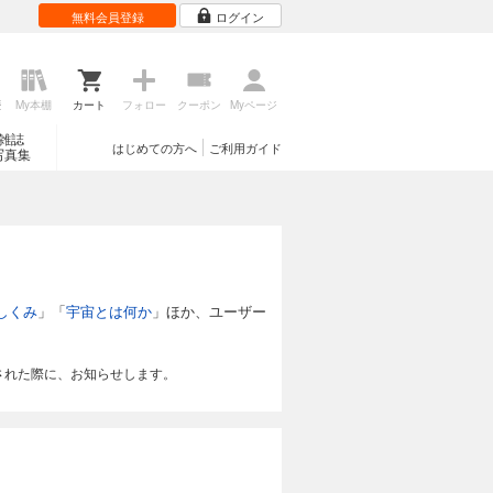
無料会員登録
ログイン
歴
My本棚
カート
フォロー
クーポン
Myページ
雑誌
はじめての方へ
ご利用ガイド
写真集
しくみ
」「
宇宙とは何か
」ほか、ユーザー
された際に、お知らせします。