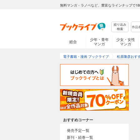
無料マンガ・ラノベなど、豊富なラインナップで18
絞り込み
検索
少年・青年
少女・女性
総合
マンガ
マンガ
電子書籍・漫画 ブックライブ
松原隆彦おす
おすすめコーナー
発売予定一覧
新刊・続巻一覧