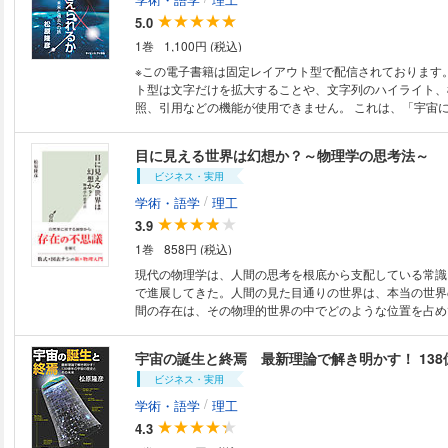
5.0
1巻
1,100円 (税込)
※この電子書籍は固定レイアウト型で配信されております
ト型は文字だけを拡大することや、文字列のハイライト、
照、引用などの機能が使用できません。 これは、「宇宙について考えるこ
と」を楽しむ本です。 時間や空間を自由に旅すること、
く異なる宇宙の世界に思いを馳せられるように、わかりや
目に見える世界は幻想か？～物理学の思考法～
な図版で構成しています。 最初は時間について。タイムマシンで未来や過
ビジネス・実用
去へ向かうことができるのか、という話題について想像を
的な根拠に基づき、歴史をふまえながらお話ししていきます。 次は
/
学術・語学
理工
ついて。地球を飛び出して宇宙へ行くことを考えます。宇
3.9
があるのか、究極の宇宙船を使って旅することを考えてい
1巻
858円 (税込)
ない天体のご案内も併せてお楽しみください。 最後に時間や空間を超えた
ところに何があるのかについて。ここからは推測の世界に
現代の物理学は、人間の思考を根底から支配している常識
理学的に見て極端に荒唐無稽にならない範囲で、あり得る
で進展してきた。人間の見た目通りの世界は、本当の世界
していきます。 宇宙について考えることは、世界と人間について考えるこ
間の存在は、その物理的世界の中でどのような位置を占め
と。それは実に面白いものです。宇宙に対する親近感が深
代物理学の誕生の経緯、そして物理学に大きな革命をもた
にとっての世界はさらに広がるでしょう。
相対論の成り立ちを概観。物理学とは、常識に対する挑戦
宇宙の誕生と終焉 最新理論で解き明かす！ 13
日々の生活のヒントにもなる、数式・図表を用いない物理
ビジネス・実用
/
学術・語学
理工
4.3