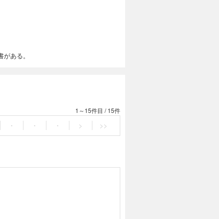
書がある。
1～15件目
/
15件
・
・
・
>
>>