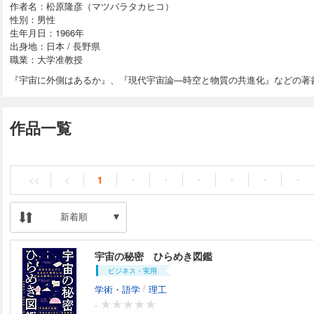
作者名：松原隆彦（マツバラタカヒコ）
性別：男性
生年月日：1966年
出身地：日本 / 長野県
職業：大学准教授
『宇宙に外側はあるか』、『現代宇宙論―時空と物質の共進化』などの著
作品一覧
<<
<
1
・
・
・
・
・
・
新着順
宇宙の秘密 ひらめき図鑑
ビジネス・実用
/
学術・語学
理工
-