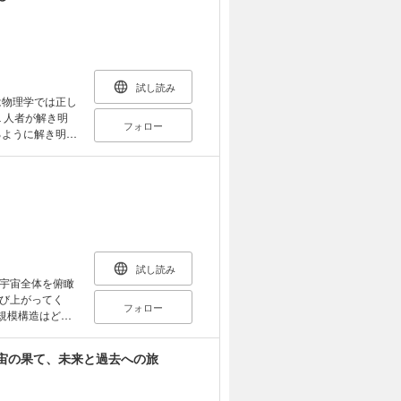
はなぜ省エネな
を使っている
エアコンと同じ？
太陽をつくる？
で会話ができる
試し読み
ぜ大容量なのか
は物理学では正し
 緊急地震速報
フォロー
るように解き明か
むだけで血液中
ているの？ レ
新しい物理学の
のある場所で止ま
痛への物理学的
 時間
？ ＡＩで世紀
さん」事件とは
かもしれない そ
」は１キロではな
試し読み
宇宙全体を俯瞰
び上がってく
フォロー
規模構造はどの
ものの起源に迫
るのか。宇宙の
宙の果て、未来と過去への旅
ードを交えて綴