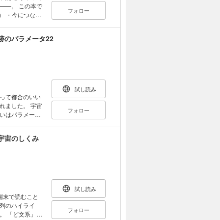
この本で
フォロー
） ・今につなが
、つまり宇宙の
によって私たち
跡のパラメータ22
時間」はずっと
角度から見てい
す。 そもそも物
、まったく自明
試し読み
間という概念が
って都合のいい
した。 宇宙
フォロー
はじまり」――
いはパラメータ
終わりは訪れる
 5章 身の回り
宇宙のしくみ
なき値といえる
せん。 同じ
のか説明ができ
在します。 こ
られています。
試し読み
の法則の役割
端末で読むこと
世界はどのよう
列のハイライ
フォロー
定数や
」で