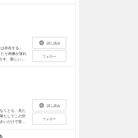
が、それらの性
アウトタイプの
当時の情報に基
あたり、電子書
試し読み
、印刷出版とは
命は存在する」
／seitosha
したり画像が送れ
フォロー
誰でも分かるよう
新しいものの見方
違っている 相
プ」はありえるの
りにある時間と
試し読み
地球は砂漠のよう
なくとも、見た
 水の秘密は、
果たしてこの空
フォロー
水の帳面張力が強
きいだけで実際
生きられたのか
り） 宇宙は無
か、ないのか
る
空間でロケット
成果を交えて考