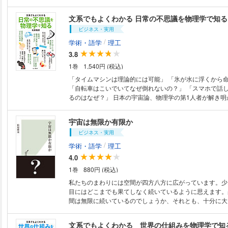
宇宙を規定する値は、一見とっつきにくいものばかりです
も楽しく読める！ 一番わかりやすい宇宙の本 知りたい！…けどむずかし
質がわかるとより身近に感じられようになります。
そうな宇宙のあれこれ。 素朴な疑問をきっかけに、イラスト＆図解でわか
文系でもよくわかる 日常の不思議を物理学で知る
りやすく紹介！ 【目次】 １章 宇宙に関する知りたいあれこれ ２章 太陽系
ビジネス・実用
の疑問あれこれ ３章 宇宙にまつわる技術と最新研究 ４章 明日話したくな
る宇宙の話 ＜電子書籍について＞ ※本電子書籍は同じ書名の出版物を紙版
/
学術・語学
理工
とし電子書籍化したものです。 ※本電子書籍は固定型レイ
3.8
電子書籍です。 ※本文に記載されている内容は、印刷出版
1巻
1,540円 (税込)
づき作成されたものです。 ※印刷出版を電子書籍化するに
籍としては不要な情報を含んでいる場合があります。また
「タイムマシンは理論的には可能」 「氷が水に浮くから
異なる表記・表現の場合があります。 株式会社西東社
「自転車はこいでいてなぜ倒れないの？」 「スマホで話
るのはなぜ？」 日本の宇宙論、物理学の第1人者が解き明かす、新しい世
界と日常の見方。 最先端の物理学で日常の「不思議」を
に解き明かします。 文系でも物理学に興味のある人や、
宇宙は無限か有限か
を模索している人へ向けた新しい物理学の解釈。 大好評「文系でもよくわ
ビジネス・実用
かる物理学」シリーズ第二弾！ 【目次】 １章 時間は流れない 「時間が
流れる」とは限らない 脳が構築する〝順番〟はよく間
/
学術・語学
理工
対性理論の「時間」、量子論の「時間」 「時間のルー
4.0
か 星の年齢はどうやってわかるのか？ 宇宙のはじま
1巻
880円 (税込)
は？ ２章 魔法の角度をもつ水 「氷が水に浮かぶ」から、生命が生き延
びられた？ もしも水が熱しやすく冷めやすかったら、
私たちのまわりには空間が四方八方に広がっています。少
だった 「０度で凍り、１００度で蒸発する」の不思議
目にはどこまでも果てしなく続いているように思えます。
その角度？ テフロン加工のフライパンが焦げないのは
間は無限に続いているのでしょうか、それとも、十分に大
いから 「純水」は体に毒？ 水以外のものでも生命は
には有限に途切れているのでしょうか。（「まえがき」よ
宇宙空間にも水はある？ ３章 生活に隠れた物理学 カーブで倒れない
限なのか、それとも有限なのか。宇宙に「果て」はあるの
文系でもよくわかる 世界の仕組みを物理学で知
ギリギリの速度は？ 自転車はなぜ倒れないのか 宇宙
――。答えの出ていない“未解決問題”を、最新の宇宙論の