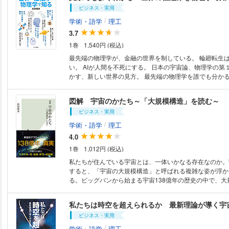
が急カーブしたら？ 遠心力の正体とは？ ＬＥＤ照明
ビジネス・実用
察。
のか？ 電子レンジは何を温めているのか 電子レンジ
/
学術・語学
理工
と、Ｗｉ－Ｆｉがつながらない？ 「エコキュート」は
3.7
原子力発電も火力、水力発電も、基本は同じ？ 地上に
４章 スマホに使われている物理学 そもそもなぜスマホ
1巻
1,540円 (税込)
の 電波はどうやって送受信するの？ 「５Ｇ」はな
最先端の物理学が、金融の世界を制している。 輪廻転生
光回線はなぜ速いのか どうして「指紋」がわかるのか
い。 AIが人間を不死にする。 日本の宇宙論、物理学の第１人者が解き明
はどうやって教えてくれるのか 電波は体に悪い？ ５章 医療をささえ
かす、新しい世界の見方。 最先端の物理学を誰でも分か
る物理学 体温計には物理学が詰まっている？ 指を挟
します。 量子論によって、我々の人生が変わる！ 文系でも物理学に興味
の酸素量がわかるのはなぜ？ ＭＲＩはなにを画像にし
のある人や、新しいものの見方を模索している人へ向けた
ーザーも量子論のおかげ？ 粒子線治療では、なぜがん
図解 宇宙のかたち～「大規模構造」を読む～
解釈。 １章 物理学でものの見方が変わる ２章 物理学者の正体 ３章
るのか？ 筋肉は何の力で動いているのか 肩こり・腰
ビジネス・実用
空の上の物理学 ４章 私たちは何を見ているのか――光の話―― ５章
アドバイス ６章 物理学者の今と昔 物理学者のコミュニケーションが
すべては粒子でできている――素粒子、原子、分子の世界―― ６章
/
学術・語学
理工
変わった？ ウェブサイトは物理学のためのものだった
はいつでも一定か――相対性理論の話―― ７章 意識が現実を変える？
の大発見は起こるのか？ 物理の道を志した「こっくり
4.0
――量子論の話――
終章 日常の「あたりまえ」は「あたりまえ」ではない
1巻
1,012円 (税込)
こにモノは存在するのか あなたの知っていた「１キロ
私たちが住んでいる宇宙とは、一体いかなる存在なのか。
いかもしれない 渡り鳥とオーロラの共通点とは？
すると、「宇宙の大規模構造」と呼ばれる複雑な姿が浮か
る。ビッグバンから始まる宇宙138億年の歴史の中で、大
ように形成されてきたのか。それを探ることは、宇宙その
ることに直結している。宇宙の姿はどこまで解明されてい
私たちは時空を超えられるか 最新理論が導く宇
大規模構造研究の先駆者が、観測データや研究上のエピソ
ビジネス・実用
る。
/
学術・語学
理工