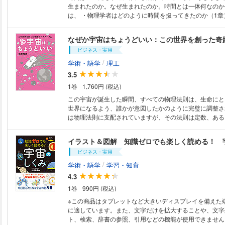
生まれたのか。なぜ生まれたのか。時間とは一体何なのか――。 
は、 ・物理学者はどのように時間を扱ってきたのか（1章
る時間はどのように始まったのか（2章） ・時間の終わり
終わりはどのように訪れるのか（3章） ・時間を計る道具
なぜか宇宙はちょうどいい：この世界を創った奇
の生活はどのように変わってきたのか（4章） ・「1日24
ビジネス・実用
変わらないのか（5章） と、時間というものをいろいろな
きます。 そうすることで時間とはいつも変わらずに存在し、一方向に流れ
/
学術・語学
理工
続けているだけの存在ではないことがわかってくるはずで
3.5
理学では「過去から未来に時間が流れる」ということさえ
1巻
1,760円 (税込)
なことではないのです。 本書を読むことで、当たり前のように感じられて
いた時間の流れが実は当たり前ではないことを体感し、時
この宇宙が誕生した瞬間、すべての物理法則は、生命にと
揺らぐことを楽しむことができるでしょう。 ■内容 1章 「物理学」の時間
世界になるよう、誰かが意図したかのように完璧に調整されま
――物理学者は時間をどう扱ってきたのか 2章 時間の「
は物理法則に支配されていますが、その法則は定数、ある
それは宇宙のはじまり 3章 時間の「おわり」――宇宙に
と呼ばれる数値によって表されます。 例えば真空中の光速度c (299、
のか 4章 時間の「道具」――時計が人々の生活を変えた
792、458m/s［秒速約30万km］）などです。 これらの数値は、実験や観
イラスト＆図解 知識ゼロでも楽しく読める！ 
の時間――1日はいつも24時間か
測でしかわからず、理論的に定めることもできない、理由
ビジネス・実用
ものです。 しかし、これらの値がどれかひとつでも少し変わっただけで、
この世界を大きく変えてしまい、生命が誕生することはありま
/
学術・語学
学習・知育
ように、生命誕生には都合がいいが、なぜこの値になった
4.3
ない物理定数や宇宙を規定する値がこの世界にはたくさん存
1巻
990円 (税込)
の問題は、物理学者の間で「宇宙の微調整問題」として知
本書は、そんな不思議なパラメータたちに焦点を当て、そ
※この商品はタブレットなど大きいディスプレイを備えた
や、もしその値が大きかったり小さかったりした場合に、
に適しています。また、文字だけを拡大することや、文字
に変化してしまうのかを豊富なイラストとともに紹介します。 物理
ト、検索、辞書の参照、引用などの機能が使用できません。 「ど文系