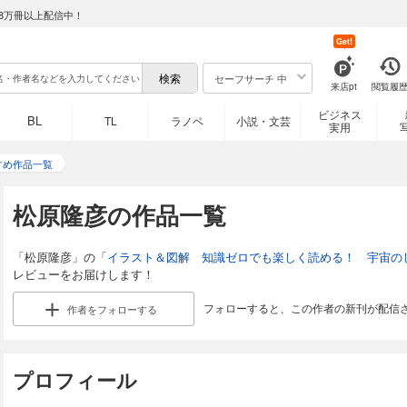
8万冊以上配信中！
Get!
セーフサーチ 中
来店pt
閲覧履
ビジネス
BL
TL
ラノベ
小説・文芸
実用
すめ作品一覧
松原隆彦の作品一覧
「松原隆彦」の「
イラスト＆図解 知識ゼロでも楽しく読める！ 宇宙の
レビューをお届けします！
フォローすると、この作者の新刊が配信
作者を
フォローする
プロフィール