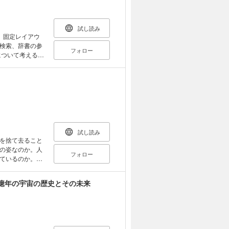
試し読み
。固定レイアウ
検索、辞書の参
フォロー
地上の世界とは全
すい文章と豊富
交えつつ、物理
空間に
宙の果てには何
きます。見逃せ
試し読み
なりますが、物
を捨て去ること
可能性をお伝え
の姿なのか。人
フォロー
ているのか。近
まれば、あなた
らした量子論と
である――。
8億年の宇宙の歴史とその未来
学の入門書。