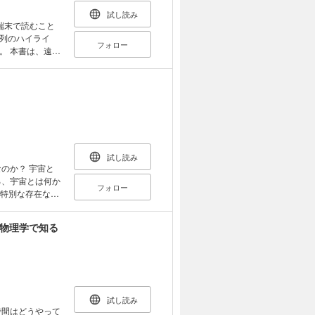
試し読み
端末で読むこと
列のハイライ
フォロー
遠い
陽系や銀河系の
至るまでを、
図解していま
しました。 ●
、宇宙開発などに
ラストを使いな
の進化により、
試し読み
に解説していま
のか？ 宇宙と
る、宇宙とは何か
フォロー
宙エレベーター
ます。
何か？ 空間と
を物理学で知る
が
試し読み
時間はどうやって