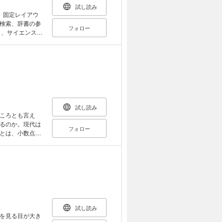
試し読み
。固定レイアウ
検索、辞書の参
フォロー
新鋭の著者が、宇
やすく解説。テ
すべての解答が
試し読み
ころとも言え
るのか。現代は
フォロー
とは、小数点以
が比較されるこ
、素粒子論など
の立場から考え
試し読み
を見る目が大き