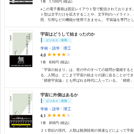
1巻
1,100円 (税込)
※この電子書籍は固定レイアウト型で配信されております
ト型は文字だけを拡大することや、文字列のハイライト、
照、引用などの機能が使用できません。 宇宙論を専門とし、サイエンス
ZERO「徹底解説！ “宇宙の果て”に迫る」にも出演した
宙の始まりから終わりまでを、ストーリー仕立てでわかり
宇宙はどうして始まったのか
レビでは語られなかった宇宙のさまざまな謎や疑問、その
ビジネス・実用
この本に！！
/
学術・語学
理工
4.0
1巻
836円 (税込)
「宇宙の始まり」は、世の中のすべての疑問が凝縮すると
る。人間は、どこまで宇宙の始まりの謎に迫ることができ
「精密宇宙論」とも呼ばれる時代に入っている。「精密」
下何桁もの精度を持つ数値によって、理論予言と観測結果
とを意味している。無からの宇宙創世論、量子論、相対論
宇宙に外側はあるか
を考察しながら、この壮大なテーマについて、現代宇宙論
ビジネス・実用
る。
/
学術・語学
理工
4.1
1巻
858円 (税込)
２１世紀の現代、人類は観測技術の発達などによって宇宙