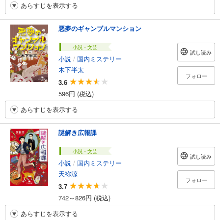
あらすじを表示する
悪夢のギャンブルマンション
小説・文芸
試し読み
小説
/
国内ミステリー
木下半太
フォロー
3.6
596円 (税込)
あらすじを表示する
謎解き広報課
小説・文芸
試し読み
小説
/
国内ミステリー
天祢涼
フォロー
3.7
742～826円 (税込)
あらすじを表示する