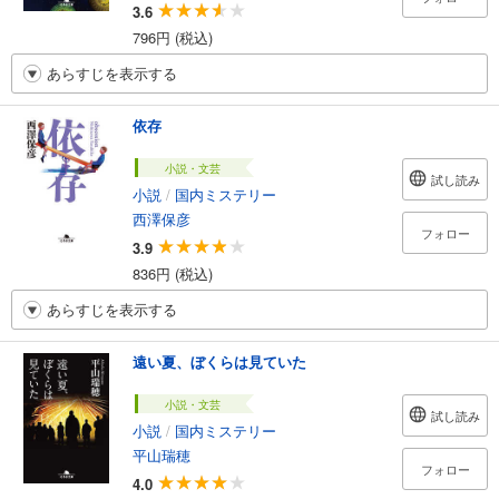
3.6
796円 (税込)
あらすじを表示する
依存
小説・文芸
試し読み
小説
/
国内ミステリー
西澤保彦
フォロー
3.9
836円 (税込)
あらすじを表示する
遠い夏、ぼくらは見ていた
小説・文芸
試し読み
小説
/
国内ミステリー
平山瑞穂
フォロー
4.0