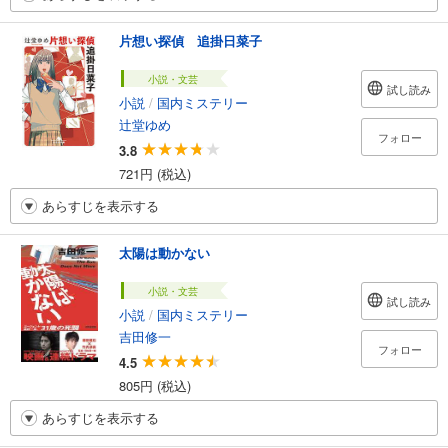
片想い探偵 追掛日菜子
小説・文芸
試し読み
小説
/
国内ミステリー
辻堂ゆめ
フォロー
3.8
721円 (税込)
あらすじを表示する
太陽は動かない
小説・文芸
試し読み
小説
/
国内ミステリー
吉田修一
フォロー
4.5
805円 (税込)
あらすじを表示する