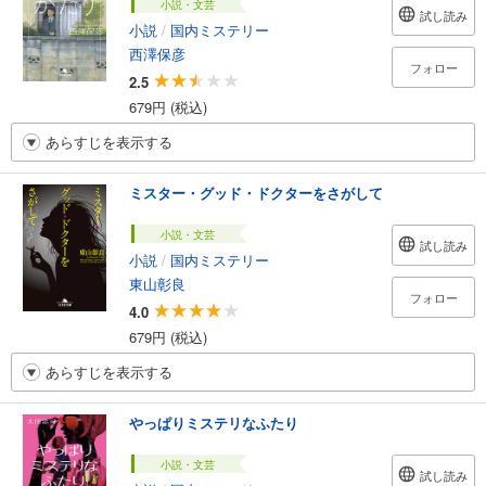
小説・文芸
試し読み
小説
/
国内ミステリー
西澤保彦
フォロー
2.5
679円 (税込)
あらすじを表示する
ミスター・グッド・ドクターをさがして
小説・文芸
試し読み
小説
/
国内ミステリー
東山彰良
フォロー
4.0
679円 (税込)
あらすじを表示する
やっぱりミステリなふたり
小説・文芸
試し読み