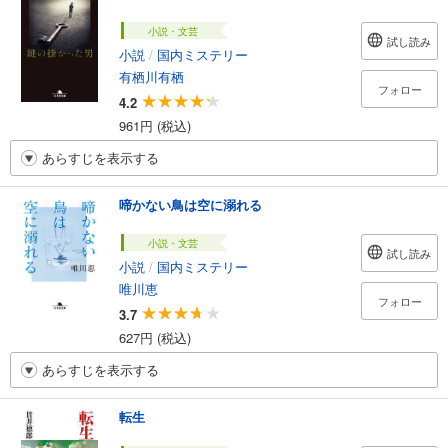
小説・文芸
試し読み
小説
/
国内ミステリー
有栖川有栖
フォロー
4.2
961円 (税込)
あらすじを表示する
啼かない鳥は空に溺れる
小説・文芸
試し読み
小説
/
国内ミステリー
唯川恵
フォロー
3.7
627円 (税込)
あらすじを表示する
転生