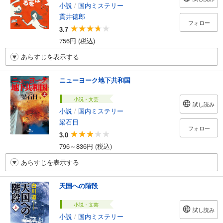
小説
/
国内ミステリー
貫井徳郎
フォロー
3.7
756円 (税込)
あらすじを表示する
ニューヨーク地下共和国
小説・文芸
試し読み
小説
/
国内ミステリー
梁石日
フォロー
3.0
796～836円 (税込)
あらすじを表示する
天国への階段
小説・文芸
試し読み
小説
/
国内ミステリー