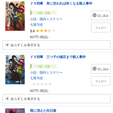
ドＳ刑事 朱に交われば赤くなる殺人事件
小説・文芸
試し読み
小説
/
国内ミステリー
七尾与史
フォロー
3.4
627円 (税込)
あらすじを表示する
ドＳ刑事 三つ子の魂百まで殺人事件
小説・文芸
試し読み
小説
/
国内ミステリー
七尾与史
フォロー
-
627円 (税込)
あらすじを表示する
雨に消えた向日葵