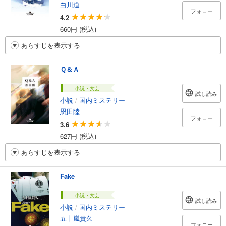
白川道
フォロー
4.2
660円 (税込)
あらすじを表示する
Ｑ＆Ａ
小説・文芸
試し読み
小説
/
国内ミステリー
恩田陸
フォロー
3.6
627円 (税込)
あらすじを表示する
Fake
小説・文芸
試し読み
小説
/
国内ミステリー
五十嵐貴久
フォロー