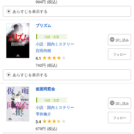
994円 (税込)
あらすじを表示する
プリズム
小説・文芸
試し読み
小説
/
国内ミステリー
百田尚樹
フォロー
4.1
742円 (税込)
あらすじを表示する
仮面同窓会
小説・文芸
試し読み
小説
/
国内ミステリー
雫井脩介
フォロー
3.4
679円 (税込)