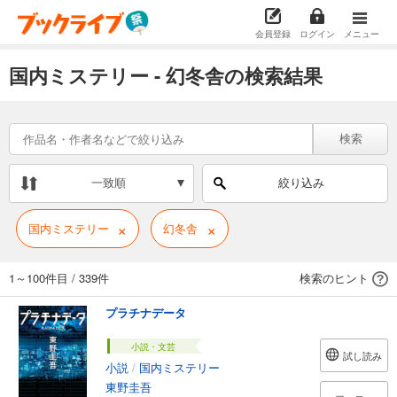
会員登録
ログイン
メニュー
国内ミステリー - 幻冬舎の検索結果
検索
一致順
絞り込み
×
×
国内ミステリー
幻冬舎
1～100件目
/
339件
検索のヒント
プラチナデータ
小説・文芸
試し読み
小説
/
国内ミステリー
東野圭吾