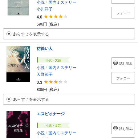
小説
/
国内ミステリー
小川洋子
フォロー
4.0
596円 (税込)
あらすじを表示する
彷徨い人
小説・文芸
試し読み
小説
/
国内ミステリー
天野節子
フォロー
3.3
805円 (税込)
あらすじを表示する
エスピオナージ
小説・文芸
試し読み
小説
/
国内ミステリー