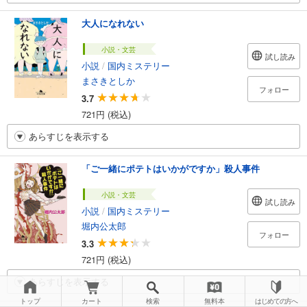
大人になれない
小説・文芸
試し読み
小説
/
国内ミステリー
まさきとしか
フォロー
3.7
721円 (税込)
あらすじを表示する
「ご一緒にポテトはいかがですか」殺人事件
小説・文芸
試し読み
小説
/
国内ミステリー
堀内公太郎
フォロー
3.3
721円 (税込)
あらすじを表示する
トップ
カート
検索
無料本
はじめての方へ