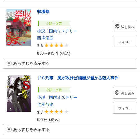
収穫祭
小説・文芸
試し読み
小説
/
国内ミステリー
西澤保彦
フォロー
3.8
836～915円 (税込)
あらすじを表示する
ドＳ刑事 風が吹けば桶屋が儲かる殺人事件
小説・文芸
試し読み
小説
/
国内ミステリー
七尾与史
フォロー
3.7
627円 (税込)
あらすじを表示する