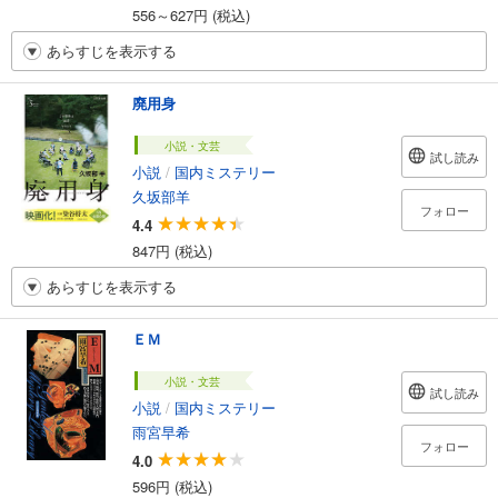
556～627円 (税込)
あらすじを表示する
廃用身
小説・文芸
試し読み
小説
/
国内ミステリー
久坂部羊
フォロー
4.4
847円 (税込)
あらすじを表示する
ＥＭ
小説・文芸
試し読み
小説
/
国内ミステリー
雨宮早希
フォロー
4.0
596円 (税込)