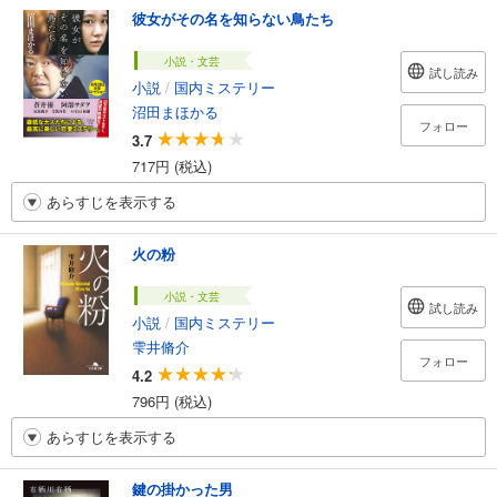
彼女がその名を知らない鳥たち
小説・文芸
試し読み
小説
/
国内ミステリー
沼田まほかる
フォロー
3.7
717円 (税込)
あらすじを表示する
火の粉
小説・文芸
試し読み
小説
/
国内ミステリー
雫井脩介
フォロー
4.2
796円 (税込)
あらすじを表示する
鍵の掛かった男