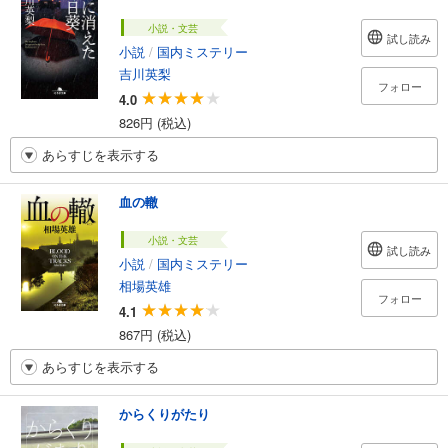
小説・文芸
試し読み
小説
/
国内ミステリー
吉川英梨
フォロー
4.0
826円 (税込)
あらすじを表示する
血の轍
小説・文芸
試し読み
小説
/
国内ミステリー
相場英雄
フォロー
4.1
867円 (税込)
あらすじを表示する
からくりがたり