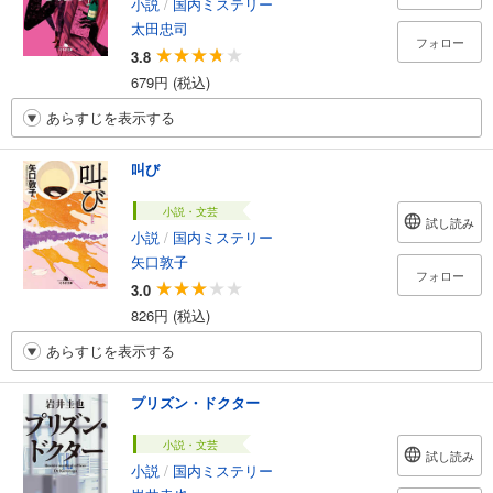
小説
/
国内ミステリー
太田忠司
フォロー
3.8
679円 (税込)
あらすじを表示する
叫び
小説・文芸
試し読み
小説
/
国内ミステリー
矢口敦子
フォロー
3.0
826円 (税込)
あらすじを表示する
プリズン・ドクター
小説・文芸
試し読み
小説
/
国内ミステリー