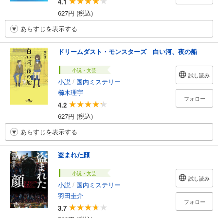
4.1
627円 (税込)
あらすじを表示する
ドリームダスト・モンスターズ 白い河、夜の船
小説・文芸
試し読み
小説
/
国内ミステリー
櫛木理宇
フォロー
4.2
627円 (税込)
あらすじを表示する
盗まれた顔
小説・文芸
試し読み
小説
/
国内ミステリー
羽田圭介
フォロー
3.7