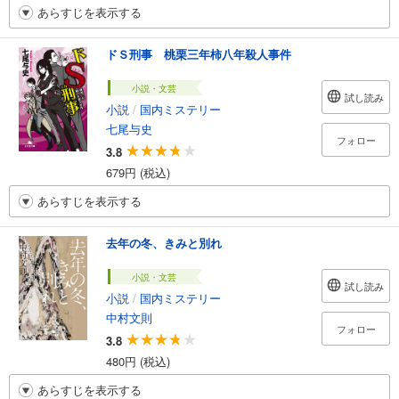
あらすじを表示する
ドＳ刑事 桃栗三年柿八年殺人事件
小説・文芸
試し読み
小説
/
国内ミステリー
七尾与史
フォロー
3.8
679円 (税込)
あらすじを表示する
去年の冬、きみと別れ
小説・文芸
試し読み
小説
/
国内ミステリー
中村文則
フォロー
3.8
480円 (税込)
あらすじを表示する