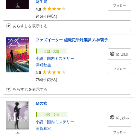
麻生幾
フォロー
4.0
915円 (税込)
あらすじを表示する
ファズイーター 組織犯罪対策課 八神瑛子
小説・文芸
試し読み
小説
/
国内ミステリー
深町秋生
フォロー
4.0
784円 (税込)
あらすじを表示する
Ｍの女
小説・文芸
試し読み
小説
/
国内ミステリー
浦賀和宏
フォロー