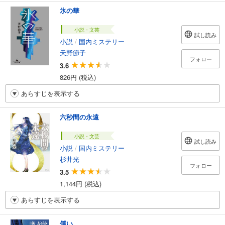
氷の華
小説・文芸
試し読み
小説
/
国内ミステリー
天野節子
フォロー
3.6
826円 (税込)
あらすじを表示する
六秒間の永遠
小説・文芸
試し読み
小説
/
国内ミステリー
杉井光
フォロー
3.5
1,144円 (税込)
あらすじを表示する
償い