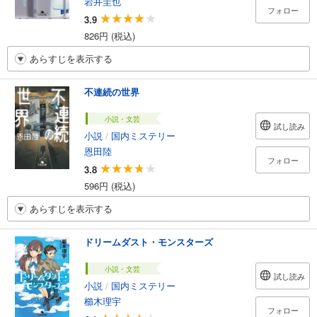
岩井圭也
フォロー
3.9
826円 (税込)
あらすじを表示する
不連続の世界
小説・文芸
試し読み
小説
/
国内ミステリー
恩田陸
フォロー
3.8
596円 (税込)
あらすじを表示する
ドリームダスト・モンスターズ
小説・文芸
試し読み
小説
/
国内ミステリー
櫛木理宇
フォロー