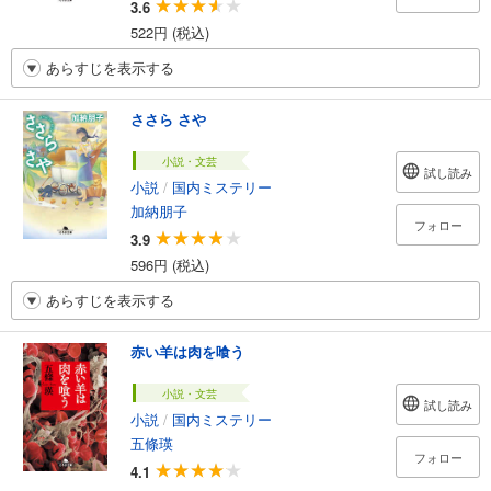
3.6
522円 (税込)
あらすじを表示する
ささら さや
小説・文芸
試し読み
小説
/
国内ミステリー
加納朋子
フォロー
3.9
596円 (税込)
あらすじを表示する
赤い羊は肉を喰う
小説・文芸
試し読み
小説
/
国内ミステリー
五條瑛
フォロー
4.1