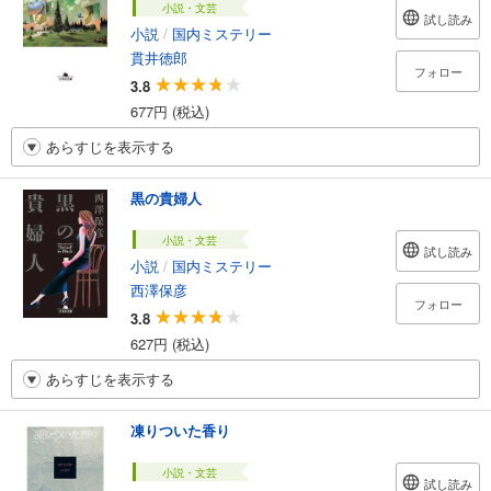
小説・文芸
試し読み
小説
/
国内ミステリー
貫井徳郎
フォロー
3.8
677円 (税込)
あらすじを表示する
黒の貴婦人
小説・文芸
試し読み
小説
/
国内ミステリー
西澤保彦
フォロー
3.8
627円 (税込)
あらすじを表示する
凍りついた香り
小説・文芸
試し読み