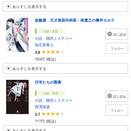
あらすじを表示する
改貌屋 天才美容外科医・柊貴之の事件カルテ
小説・文芸
試し読み
小説
/
国内ミステリー
知念実希人
フォロー
3.8
763円 (税込)
あらすじを表示する
仔羊たちの聖夜
小説・文芸
試し読み
小説
/
国内ミステリー
西澤保彦
フォロー
3.7
717円 (税込)
あらすじを表示する