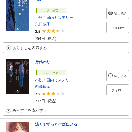
小説・文芸
試し読み
小説
/
国内ミステリー
矢口敦子
フォロー
3.5
784円 (税込)
あらすじを表示する
身代わり
小説・文芸
試し読み
小説
/
国内ミステリー
西澤保彦
フォロー
3.2
717円 (税込)
あらすじを表示する
遠くでずっとそばにいる