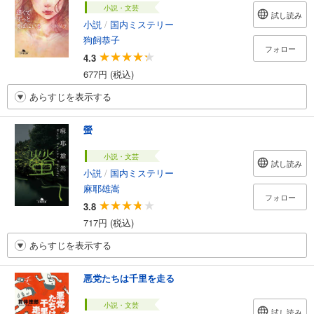
小説・文芸
試し読み
小説
/
国内ミステリー
狗飼恭子
フォロー
4.3
677円 (税込)
あらすじを表示する
螢
小説・文芸
試し読み
小説
/
国内ミステリー
麻耶雄嵩
フォロー
3.8
717円 (税込)
あらすじを表示する
悪党たちは千里を走る
小説・文芸
試し読み