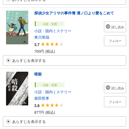
探偵少女アリサの事件簿 溝ノ口より愛をこめて
小説・文芸
試し読み
小説
/
国内ミステリー
東川篤哉
フォロー
3.7
700円 (税込)
あらすじを表示する
暗殺
小説・文芸
試し読み
小説
/
国内ミステリー
柴田哲孝
フォロー
3.8
877円 (税込)
あらすじを表示する