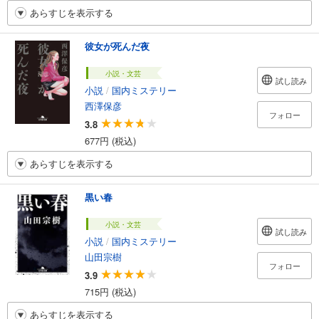
あらすじを表示する
彼女が死んだ夜
小説・文芸
試し読み
小説
/
国内ミステリー
西澤保彦
フォロー
3.8
677円 (税込)
あらすじを表示する
黒い春
小説・文芸
試し読み
小説
/
国内ミステリー
山田宗樹
フォロー
3.9
715円 (税込)
あらすじを表示する