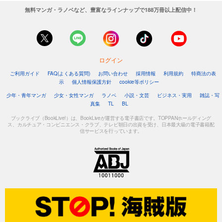
無料マンガ・ラノベなど、豊富なラインナップで188万冊以上配信中！
ログイン
ご利用ガイド
FAQ(よくある質問)
お問い合わせ
採用情報
利用規約
特商法の表
示
個人情報保護方針
cookie等ポリシー
少年・青年マンガ
少女・女性マンガ
ラノベ
小説・文芸
ビジネス・実用
雑誌・写
真集
TL
BL
ブックライブ（BookLive!）は、BookLiveが運営する電子書店です。TOPPANホールディング
ス、カルチュア・コンビニエンス・クラブ、テレビ朝日の出資を受け、日本最大級の電子書籍配
信サービスを行っています。