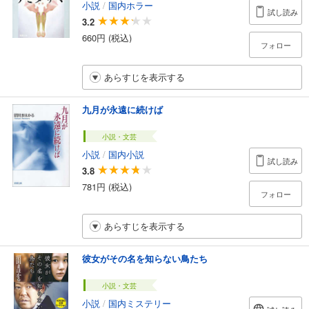
小説
/
国内ホラー
試し読み
3.2
660円 (税込)
フォロー
あらすじを表示する
九月が永遠に続けば
小説・文芸
小説
/
国内小説
試し読み
3.8
781円 (税込)
フォロー
あらすじを表示する
彼女がその名を知らない鳥たち
小説・文芸
小説
/
国内ミステリー