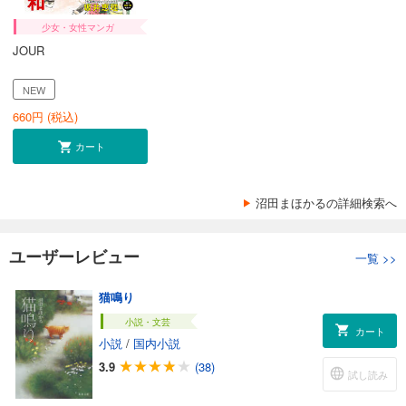
少女・女性マンガ
JOUR
NEW
660
円 (税込)
カート
沼田まほかるの詳細検索へ
ユーザーレビュー
一覧
>>
猫鳴り
小説・文芸
カート
小説
/
国内小説
3.9
(38)
試し読み