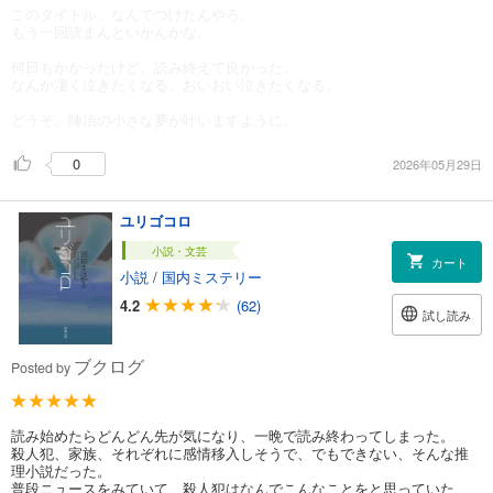
このタイトル、なんでつけたんやろ。
もう一回読まんといかんかな。
何日もかかったけど、読み終えて良かった。
なんか凄く泣きたくなる。おいおい泣きたくなる。
どうぞ、陣治の小さな夢が叶いますように。
0
2026年05月29日
ユリゴコロ
小説・文芸
カート
小説
/
国内ミステリー
4.2
(62)
試し読み
ブクログ
Posted by
読み始めたらどんどん先が気になり、一晩で読み終わってしまった。
殺人犯、家族、それぞれに感情移入しそうで、でもできない、そんな推
理小説だった。
普段ニュースをみていて、殺人犯はなんでこんなことをと思っていた