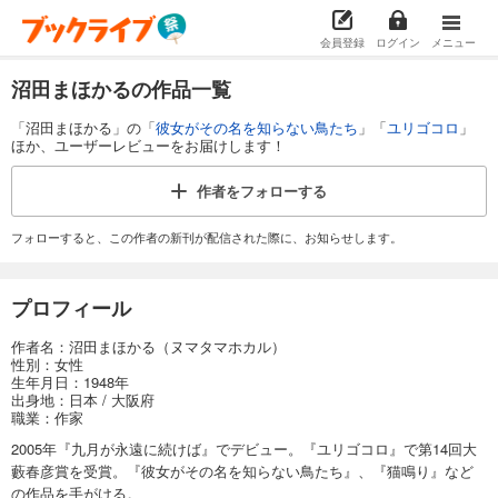
会員登録
ログイン
メニュー
沼田まほかるの作品一覧
「沼田まほかる」の「
彼女がその名を知らない鳥たち
」「
ユリゴコロ
」
ほか、ユーザーレビューをお届けします！
作者を
フォローする
フォローすると、この作者の新刊が配信された際に、お知らせします。
プロフィール
作者名：沼田まほかる（ヌマタマホカル）
性別：女性
生年月日：1948年
出身地：日本 / 大阪府
職業：作家
2005年『九月が永遠に続けば』でデビュー。『ユリゴコロ』で第14回大
藪春彦賞を受賞。『彼女がその名を知らない鳥たち』、『猫鳴り』など
の作品を手がける。