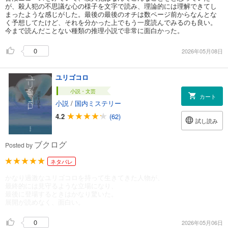
が、殺人犯の不思議な心の様子を文字で読み、理論的には理解できてし
まったような感じがした。最後の最後のオチは数ページ前からなんとな
く予想してたけど、それを分かった上でもう一度読んでみるのも良い。
今まで読んだことない種類の推理小説で非常に面白かった。
0
2026年05月08日
ユリゴコロ
小説・文芸
カート
小説
/
国内ミステリー
4.2
(62)
試し読み
ブクログ
Posted by
ネタバレ
かなり過激なユリゴコロを持って生きてきた人物が、
最終的には見守るような立場になり、
最後に登場するときはかなり驚いた。
展開が読めなく、面白い。
0
2026年05月06日