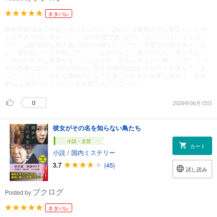
ネタバレ
映画視聴済みで内容を知っていたが、原作とは展開が少し異なり、どち
らもそれぞれに良かった。 父の部屋で見つけた「ユリゴコロ」というノ
ートには絶望的な殺人鬼の告白が綴られていた。不穏な内容は徐々に深
い「愛の話」へと変貌していく。生きづらさ、愛のかたち、母と子とい
う自分の好きな要素がすべて詰まった、忘れられない一冊。 ただ、ノー
トの熱量に比べ、現在の亮介に関する物語は読むスピードが落ちてしま
った。しかし、それも最後のどんでん返しのための必要な部分で、全体
的には過去ベスト10に入るお気に入りになった。
0
2026年06月15日
彼女がその名を知らない鳥たち
小説・文芸
カート
小説
/
国内ミステリー
3.7
(45)
試し読み
ブクログ
Posted by
ネタバレ