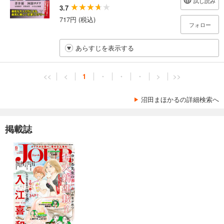
試し読み
3.7
717円 (税込)
フォロー
あらすじを表示する
<<
<
1
・
・
・
>
>>
沼田まほかるの詳細検索へ
掲載誌