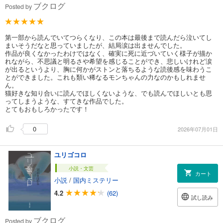
ブクログ
Posted by
第一部から読んでいてつらくなり、この本は最後まで読んだら泣いてし
まいそうだなと思っていましたが、結局涙は出ませんでした。
作品が良くなかったわけではなく、確実に死に近づいていく様子が描か
れながら、不思議と明るさや希望を感じることができ、悲しいけれど涙
が出るというより、胸に何かがストンと落ちるような読後感を味わうこ
とができました。これも類い稀なるモンちゃんの力なのかもしれませ
ん。
猫好きな知り合いに読んでほしくないような、でも読んでほしいとも思
ってしまうような、すてきな作品でした。
とてもおもしろかったです！
0
2026年07月01日
ユリゴコロ
小説・文芸
カート
小説
/
国内ミステリー
4.2
(62)
試し読み
ブクログ
Posted by