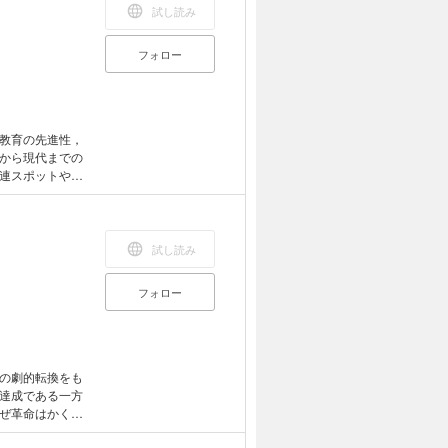
試し読み
フォロー
教育の先進性，
から現代までの
連スポットや旅
習や，旅をして
試し読み
フォロー
の劇的転換をも
達成である一方
ぜ革命はかくも
と悲惨な歩みを