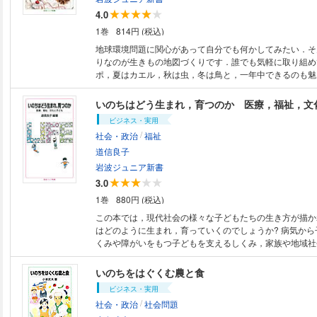
4.0
1巻
814円 (税込)
地球環境問題に関心があって自分でも何かしてみたい．そ
りなのが生きもの地図づくりです．誰でも気軽に取り組め
ポ，夏はカエル，秋は虫，冬は鳥と，一年中できるのも魅
の街の自然に親しめるようになります．身近な生きものの
の変化を読み取る方法を身につけよう．
いのちはどう生まれ，育つのか 医療，福祉，文
ビジネス・実用
/
社会・政治
福祉
道信良子
岩波ジュニア新書
3.0
1巻
880円 (税込)
この本では，現代社会の様々な子どもたちの生き方が描か
はどのように生まれ，育っていくのでしょうか? 病気から
くみや障がいをもつ子どもを支えるしくみ，家族や地域社
ての多様性を読み解きながら，すべての子どもが尊厳ある
ることができる社会のしくみを考えます．
いのちをはぐくむ農と食
ビジネス・実用
/
社会・政治
社会問題