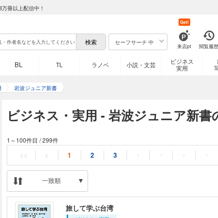
8万冊以上配信中！
Get!
セーフサーチ 中
来店pt
閲覧履
ビジネス
BL
TL
ラノベ
小説・文芸
実用
用
岩波ジュニア新書
ビジネス・実用 - 岩波ジュニア新書
1～100件目
/
299件
<<
<
1
2
3
・
・
・
・
一致順
旅して学ぶ台湾