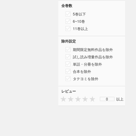
全巻数
5巻以下
6~10巻
11巻以上
除外設定
期間限定無料作品を除外
試し読み増量作品を除外
単話・分冊を除外
合本を除外
タテヨミを除外
レビュー
0
以上