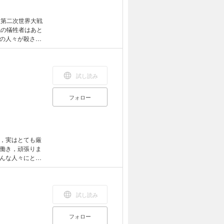
．第二次世界大戦
乱の犠牲者はあと
の人々が殺さ
ネの生き抜いた
試し読み
フォロー
，実はとても厳
働き，頑張りま
んな人々にとっ
キーワードに明
試し読み
フォロー