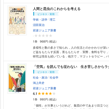
「脳」の複雑なしくみが見えてくる．新書『まちがえる脳
な文章でつづる入門書．
人間と昆虫のこれからを考える
ビジネス・実用
/
学術・語学
理工
沼田英治
岩波ジュニア新書
-
1巻
968円 (税込)
多様性と数の多さで知られ，人の生活とのかかわりが深い
ど益をもたらす反面，害ももたらす．実際，食料を守り，
研究は現在も続いている．他方で，マゴットセラピー，バ
ス等，昆虫の新たな活用が始まっている．人間と昆虫のこ
つつ，新たな関係性を展望する．
「空気」を読んでも従わない 生き苦しさからラ
ビジネス・実用
/
社会・政治
社会学
鴻上尚史
岩波ジュニア新書
4.1
1巻
990円 (税込)
「個性」が大事というけれど、集団の中であまり目立つと