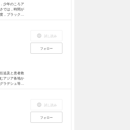
．少年のころア
さでは，時間が
度，ブラックホ
い解説とアイン
試し読み
フォロー
任追及と患者救
むアジア各地か
グラデシュ等で
とと手を携え
試し読み
フォロー