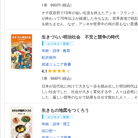
1巻
990円 (税込)
ナチ収容所で15年の短い生涯を終えたアンネ・フランク
が終わって70年以上が経過した今もなお，世界各地で戦
を絶ちません．なぜ，アンネや世界中の何の罪もない普通
れ，傷つけられ続けなければならないのでしょうか．アン
時代を巡る旅を通して平和の意味を考えます．
生きづらい明治社会 不安と競争の時代
ビジネス・実用
/
学術・語学
教育
松沢裕作
岩波ジュニア新書
4.1
1巻
968円 (税込)
日本が近代化に向けて大きな一歩を踏み出した明治時代は
しい社会でした．社会が大きく変化する中，人々は必死に
した．厳しい競争のなかで結果を出せず敗れた人々…，そ
て明治とはどんな社会だったのでしょうか? 不安と競争を
治社会を読み解きます．
生きもの地図をつくろう
ビジネス・実用
/
学術・語学
理工
浜口哲一
岩波ジュニア新書