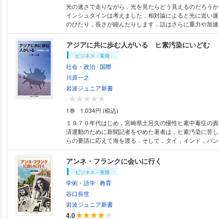
光の速さで走りながら，光を見たらどう見えるのだろうか
インシュタインは考えました．相対論によると光に近い速
のびたり，長さが縮んだりします．話はさらに重力や加速
ールや宇宙のはじまりにまでおよびます．相対論のやさし
シュタインの生い立ち，思想を語ります．
アジアに共に歩む人がいる ヒ素汚染にいどむ
ビジネス・実用
/
社会・政治
国際
川原一之
岩波ジュニア新書
-
1巻
1,034円 (税込)
１９７０年代はじめ，宮崎県土呂久の慢性ヒ素中毒症の責
済運動のために新聞記者をやめた著者は，ヒ素汚染に苦し
らの要請に応えて海を渡る．そして，タイ，インド，バン
のＮＧＯ活動は，研究者，技術者をまきこみ，現地の人び
て，貧困と環境問題に取り組んでいく．
アンネ・フランクに会いに行く
ビジネス・実用
/
学術・語学
教育
谷口長世
岩波ジュニア新書
4.0