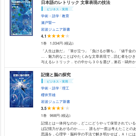
たどりつつ，その歴史的な意味を考える．
日本語のレトリック 文章表現の技法
ビジネス・実用
/
学術・語学
教育
瀬戸賢一
岩波ジュニア新書
4.1
1巻
1,034円 (税込)
「人生は旅だ」「筆が立つ」「負けるが勝ち」「値千金の
…．魅力的なことばやたくみな文章表現で，読む者をひき
与えるレトリック．その中から３０を選び，漱石・鷗外か
宮部みゆきまで数多くの小説や随筆・詩を豊富に引用し，
方法を味わう．日本語がおもしろくなる本．
記憶と脳の探究
ビジネス・実用
/
学術・語学
理工
櫻井芳雄
岩波ジュニア新書
3.5
1巻
968円 (税込)
記憶とは一体何なのか，どこにどうやって保管されている
ば記憶力があがるのか……． 誰もが一度は考えたことの
思議を，心理学・脳科学の手法で解き明かせば，ＡＩには