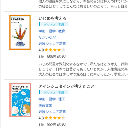
他人の視線を気にしながら、本当の自分は抑えつけていか
の社会はどうしてこんなに息苦しいのだろう。もっと自分
びと生きていきたい！ そんな悩みをかかえるアナタにと
バイス。「空気」を読んでも従わない生き方のすすめ。
いじめを考える
ビジネス・実用
/
学術・語学
教育
なだいなだ
岩波ジュニア新書
4.0
1巻
858円 (税込)
いじめ問題が深刻化するなかで，私たちはどう考え，行動
しょうか．日本では昔からあったいじめが，人権意識の高
大人の社会では少しずつ減るほうに向かったが，学校とい
しまった－こう考える著者が，ある高校生との対話を通し
とらえ，解決への糸口をさぐります．
アインシュタインが考えたこと
ビジネス・実用
/
学術・語学
理工
佐藤文隆
岩波ジュニア新書
4.3
1巻
902円 (税込)