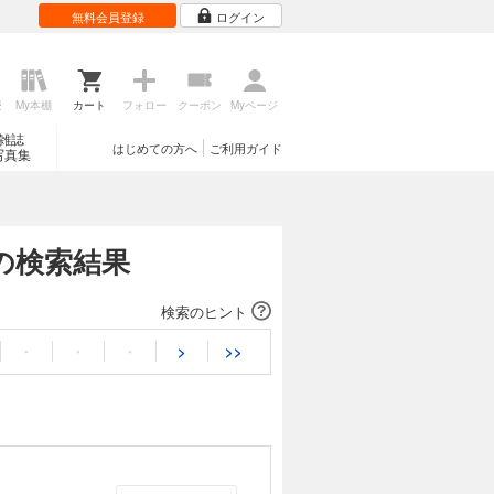
無料会員登録
ログイン
歴
My本棚
カート
フォロー
クーポン
Myページ
雑誌
はじめての方へ
ご利用ガイド
写真集
の検索結果
検索のヒント
・
・
・
>
>>