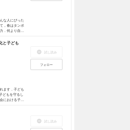
んな人にぴった
て，春はタンポ
力．何より自分
様子から，環境
化と子ども
試し読み
フォロー
れます．子ども
子どもを守るし
会における子育
存在として生き
試し読み