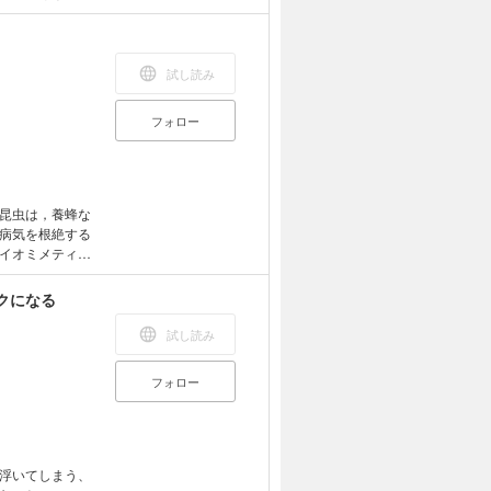
』の著者が平易
試し読み
フォロー
昆虫は，養蜂な
病気を根絶する
イオミメティク
れまでをふまえ
クになる
試し読み
フォロー
浮いてしまう、