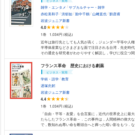
ビジネス・実用
/
雑学・エンタメ
サブカルチャー・雑学
/
/
/
/
赤松美和子
洪郁如
胎中千鶴
山﨑直也
劉彦甫
岩波ジュニア新書
4.0
1巻
1,034円 (税込)
近年は旅行先としても人気が高く，ジェンダー平等や人権
半導体産業などさまざまな面で注目される台湾．先史時代
その通史を研究者がわかりやすく解説し，学びに役立つ関
のおすすめコース，年表を掲載．修学旅行の事前・事後学
学びを深めたい人に最適の１冊．
フランス革命 歴史における劇薬
ビジネス・実用
/
学術・語学
教育
遅塚忠躬
岩波ジュニア新書
4.4
1巻
1,034円 (税込)
「自由・平等・友愛」を合言葉に，近代の世界史上に最大
たらしたフランス革命－．この事件は，人間精神の偉大な
で，数知れぬ尊い命を断頭台へと葬った暗い影をもつ．な
多大な犠牲を必要としたのか．時代を生きた人びとの苦悩