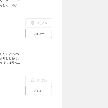
ないと……。こ
らしく、伸び伸
っておきのアド
試し読み
フォロー
したらよいので
まりとともに，
う場には残って
て問題の深層を
試し読み
フォロー