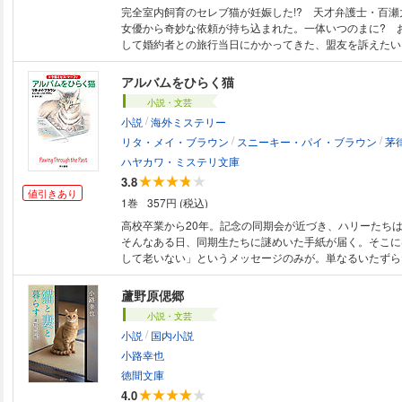
完全室内飼育のセレブ猫が妊娠した!? 天才弁護士・百瀬
女優から奇妙な依頼が持ち込まれた。一体いつのまに? 
して婚約者との旅行当日にかかってきた、盟友を訴えたい
懸命に生きる人たちが抱えた悩みと迷い。誰もが幸せにな
ミステリー」第3弾開幕!
アルバムをひらく猫
小説・文芸
/
小説
海外ミステリー
/
/
リタ・メイ・ブラウン
スニーキー・パイ・ブラウン
茅
ハヤカワ・ミステリ文庫
3.8
値引きあり
1巻
357円 (税込)
高校卒業から20年。記念の同期会が近づき、ハリーたち
そんなある日、同期生たちに謎めいた手紙が届く。そこに
して老いない」というメッセージのみが。単なるいたずら
ハリーだったが、賢いトラ猫のミセス・マーフィは不吉な
はたせるかな、在学中に人気者だった男が射殺される事件
蘆野原偲郷
には暗雲が……人間たちにはまかせられない! 動物探偵団
小説・文芸
/
小説
国内小説
小路幸也
徳間文庫
4.0