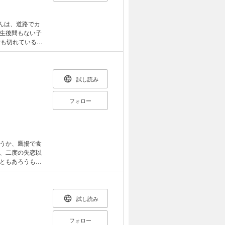
た生後間もない子
舌も切れているな
の闘病生活は、
テルでミルクを
は、ツイッター
カテーテルでの
試し読み
けないようにお
じ、本わさびを
フォロー
ッターで話題に
ちゃんとの犬猫の
けられた子猫はす
わさびちゃんは、
回復しました
うか、鷹揚で食
たのです。 最後
、二度の失恋以
ごしたのはたっ
ともあろうもの
じて、命の大切さ
もなく、その猫
のために寄付しま
た愛猫への思い
追悼、独自の濃
。
試し読み
フォロー