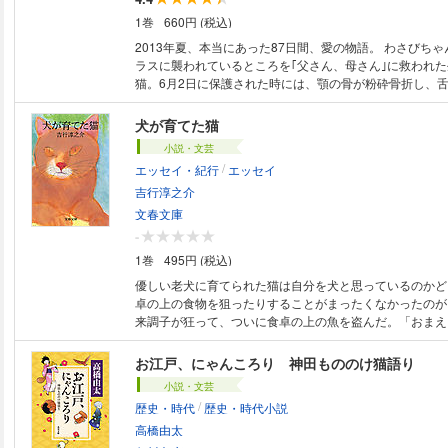
1巻
660円 (税込)
2013年夏、本当にあった87日間、愛の物語。 わさびちゃんは、道路でカ
ラスに襲われているところを｢父さん、母さん｣に救われ
猫。6月2日に保護された時には、顎の骨が粉砕骨折し、
ど大怪我をした状態でした｡この日から、父さん、母さん
自分では食べることのできない子猫に2時間おきにカテー
犬が育てた猫
与える生活が始まります。子猫を飼うのは初めての母さん
小説・文芸
にアカウントを開設して日々の様子を公開していきます。
/
エッセイ・紀行
エッセイ
給餌は子猫にとって辛いこと。子猫が暴れて口の中を傷つ
ばあちゃんがおくるみを作ってくれました。タラコやしめ
吉行淳之介
あしらったかわいいおくるみをまとった子猫の写真がツイ
文春文庫
のぼるようになったのです。 以降、家族の飼い犬ぽんず
-
垣根を超えた友情などに育まれ、｢わさびちゃん｣と名付
1巻
495円 (税込)
くすくとやんちゃに成長していきました。 ところが--。
7月末にてんかんの症状に襲われます。これは投薬の末、
優しい老犬に育てられた猫は自分を犬と思っているのかど
が、8月26日、体調が突如悪化。翌27日、短い生涯を終え
卓の上の食物を狙ったりすることがまったくなかったのが
まで必死に生きようとがんばったわさびちゃんが家族と過
来調子が狂って、ついに食卓の上の魚を盗んだ。「おまえ
た87日間。わさびちゃんと家族との87日の愛の物語を通
が、なぜそんなことをするのだ」と、私は猫に言った。間
に触れる感動の一冊(本書の収益の一部を動物愛護の活動
はふっと姿を消してしまった……。二度と戻ってこなかっ
お江戸、にゃんころり 神田もののけ猫語り
す)。 【ご注意】※この作品はカラー写真が含まれます。お手持ちの端末で
を語る表題作はじめ、日常生活、嗜好、交遊、戦中体験、
小説・文芸
立読みファイルをご確認いただくことをお勧めいたします
密な文学空間を軽妙洒脱な文体で綴る絶妙のエッセイ集。
/
歴史・時代
歴史・時代小説
高橋由太