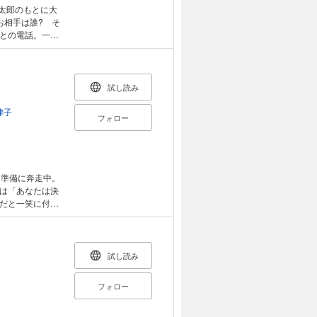
太郎のもとに大
お相手は誰? そ
との電話。一生
れる「癒される
試し読み
律子
フォロー
は準備に奔走中。
は「あなたは決
だと一笑に付す
予感を覚える。
が起き、同期会
始動!
試し読み
フォロー