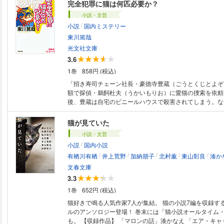
は、サトルとナナを迎える人々の胸の内にもささやかだが
完全犯罪に猫は何匹必要か？
吹かせてゆく。旅の果てに１人と１匹が見る風景とは。現
小説・文芸
リーテラーが贈る、光あふれる傑作長篇！※本作品は文藝
/
小説
国内ミステリー
同一タイトルの作品が販売されております。本編内容は同
で予めご了承下さい。既に同作品をご購入されているお客
東川篤哉
てはご注意下さい。
光文社文庫
3.6
1巻
858円 (税込)
「招き寿司チェーン社長・豪徳寺豊蔵（ごうとくじとよぞ
額で探偵・鵜飼杜夫（うかいもりお）に愛猫の捜索を依頼
後、豊蔵は自宅のビニールハウスで殺害されてしまう。な
大招き猫がおかれていて！？ そこでは１０年前に迷宮入
もおきていた！ 事件の鍵を握るのは“猫”？ 本格推理と
猫が見ていた
が、新しいミステリーの世界に、読者（あなた）を招く！
小説・文芸
/
小説
国内小説
/
/
/
/
/
有栖川有栖
井上荒野
加納朋子
北村薫
東山彰良
湊か
文春文庫
3.3
1巻
652円 (税込)
猫好きで鳴る人気作家7人が集結。 猫の小説7編を収録す
ルのアンソロジー登場！ 巻末には「猫小説オールタイム
も。 【収録作品】 「マロンの話」湊かなえ 「エア・キャット」有栖川有