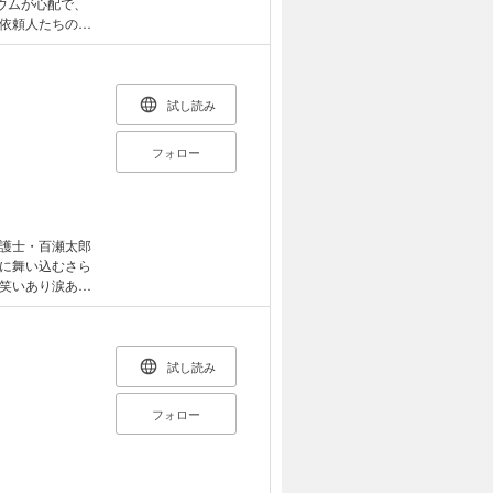
ウムが心配で、
依頼人たちの笑
テリー、早くも
試し読み
フォロー
護士・百瀬太郎
に舞い込むさら
笑いあり涙あり
位、ＴＢＳ・講
試し読み
フォロー