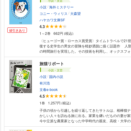
小説・文芸
/
小説
海外ミステリー
/
コニー・ウィリス
大森望
ハヤカワ文庫SF
4.3
値引きあり
1～2巻
662円 (税込)
〈ヒューゴー賞・ローカス賞受賞〉タイムトラベルで21世
復する史学生の男女の冒険を軽妙洒脱に描く話題作 人
の時間旅行を実現した。その技術を利用し、オックスフォ
二次大戦中、空襲で焼失したコヴェントリー大聖堂復元計
る。史学部の大学院生ネッドは、大聖堂にあったはずの ""主
旅猫リポート
探せと計画の責任者レイディ・シュラプネルに命じられた
小説・文芸
と20世紀を何度も往復して疲労困憊、とうとう過労で倒
/
小説
国内小説
ＳＦと本格ミステリを絶妙に融合させた話題作
有川浩
文春e-book
4.5
1巻
1,257円 (税込)
子供の頃から引越しを繰り返してきたサトルは、相棒猫ナ
かしい人々を訪ねる旅に出る。家業を継いだものの妻が家
今や立派な農業家となった中学時代の親友、高校・大学の
婚してペンションを営む友人カップル……行く先々で思い