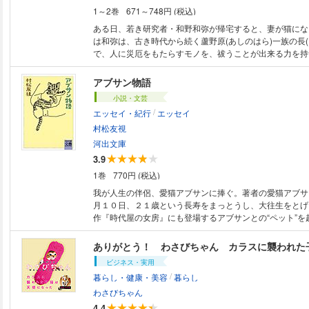
1～2巻
671～748円 (税込)
ある日、若き研究者・和野和弥が帰宅すると、妻が猫にな
は和弥は、古き時代から続く蘆野原(あしのはら)一族の長(
で、人に災厄をもたらすモノを、祓うことが出来る力を持
の出でない妻が、なぜ猫などに? これは、何かが起き
同じ里の出で、事の見立てをする幼なじみの美津野泉水ら
アブサン物語
は変わりゆく時代に起きるさまざまな禍(わざわい)に立ち
小説・文芸
/
エッセイ・紀行
エッセイ
村松友視
河出文庫
3.9
1巻
770円 (税込)
我が人生の伴侶、愛猫アブサンに捧ぐ。著者の愛猫アブサ
月１０日、２１歳という長寿をまっとうし、大往生をとげ
作『時代屋の女房』にも登場するアブサンとの“ペット”を
を、出逢いから最期を通し、ユーモアと哀感をこめて描く
しエッセイ。
ありがとう！ わさびちゃん カラスに襲われた
ビジネス・実用
/
暮らし・健康・美容
暮らし
わさびちゃん
4.4