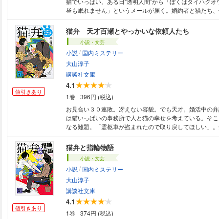
猫でいっぱい。ある日“透明人間”から「ぼくはタイハクオ
昼も眠れません」というメールが届く。婚約者と猫たち、
顔を守るため百瀬は今日も走る。絶好調ハートフル・ミス
第２弾文庫化！ （講談社文庫）
猫弁 天才百瀬とやっかいな依頼人たち
小説・文芸
/
小説
国内ミステリー
大山淳子
講談社文庫
4.1
値引きあり
1巻
396円 (税込)
お見合い３０連敗。冴えない容貌。でも天才。婚活中の弁
は猫いっぱいの事務所で人と猫の幸せを考えている。そこ
なる難題。「霊柩車が盗まれたので取り戻してほしい」。
のハートフル・ミステリー、堂々誕生！ 満場一致で第一
談社ドラマ原作大賞受賞作。（講談社文庫）
猫弁と指輪物語
小説・文芸
/
小説
国内ミステリー
大山淳子
講談社文庫
4.1
値引きあり
1巻
374円 (税込)