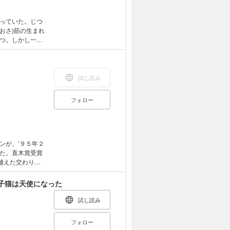
っていた。じつ
おさ)筋の生まれ
つ。しかし一族
る前触れなのか?
とともに、和也
向かっていく。
試し読み
フォロー
ンが、’９５年２
た。直木賞受賞
越えた交わり
感動の書き下ろ
子猫は天使になった
試し読み
フォロー