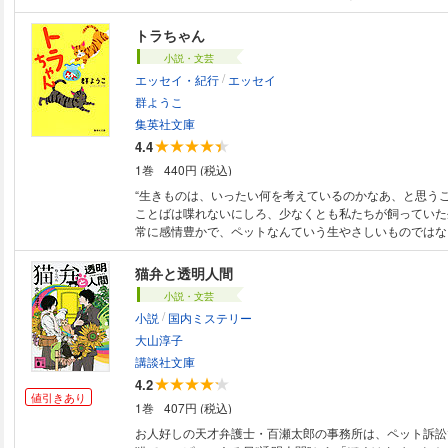
栖 「泣く猫」柚月裕子 「『100万回生きたねこ』は絶望
「凶暴な気分」井上荒野 「黒い白猫」東山彰良 「三べん
トラちゃん
と鳴く」加納朋子 「猫と本を巡る旅 オールタイム猫小説傑作選」澤田瞳
小説・文芸
子
/
エッセイ・紀行
エッセイ
群ようこ
集英社文庫
4.4
1巻
440円 (税込)
“生きものは、いったい何を考えているのかなあ、と思う
ことばは喋れないにしろ、少なくとも私たちが飼っていた
常に感情豊かで、ペットなんていう生やさしいものではな
やインコの格好をした、人間であった。”生きものの仕草
ととらえ、家族の絆や細やかな愛を横糸に絡めて描くユー
猫弁と透明人間
イ。
小説・文芸
/
小説
国内ミステリー
大山淳子
講談社文庫
4.2
値引きあり
1巻
407円 (税込)
お人好しの天才弁護士・百瀬太郎の事務所は、ペット訴訟