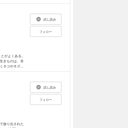
の書か」北村薫
まわってニャン
試し読み
フォロー
ことがよくある。
生きものは、非
くネコやネズミ
や表情を生き生き
モア・エッセ
試し読み
フォロー
で放り出された