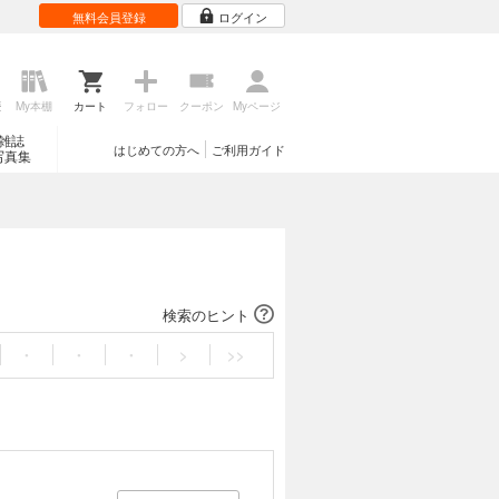
無料会員登録
ログイン
歴
My本棚
カート
フォロー
クーポン
Myページ
雑誌
はじめての方へ
ご利用ガイド
写真集
検索のヒント
・
・
・
>
>>