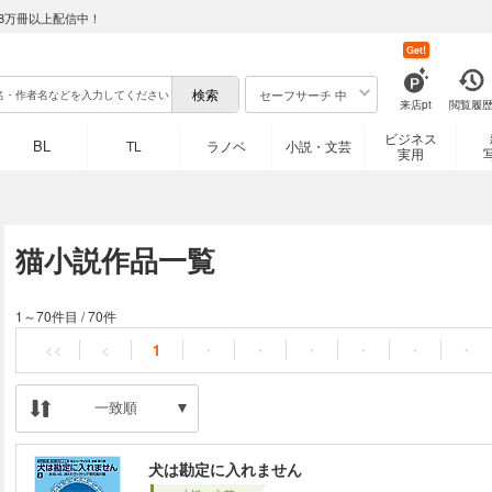
8万冊以上配信中！
Get!
セーフサーチ 中
来店pt
閲覧履
ビジネス
BL
TL
ラノベ
小説・文芸
実用
猫小説作品一覧
1～70件目
/
70件
<<
<
1
・
・
・
・
・
・
一致順
犬は勘定に入れません