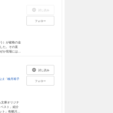
大切な変化を芽
代最強のストー
春秋、講談社で
試し読み
じとなりますの
様におかれまし
フォロー
う）が破格の金
した。その直
ぜか現場には巨
りした殺人事件
ユーモアの妙味
試し読み
/
なえ
柚月裕子
フォロー
る文庫オリジナ
・ベスト」紹介