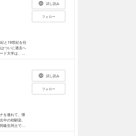
試し読み
フォロー
紀と19世紀を往
類はついに過去へ
ード大学は、第
画に協力してい
教の鳥株"" を
。だが、21世紀
れてしまった!?
試し読み
フォロー
ナを連れて、懐
出中の幼馴染、
同級生同士で結
出を語る時間