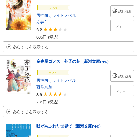
ラノベ
試し読み
男性向けライトノベル
友井羊
フォロー
3.2
605円 (税込)
あらすじを表示する
金春屋ゴメス 芥子の花（新潮文庫nex）
ラノベ
試し読み
男性向けライトノベル
西條奈加
フォロー
3.9
781円 (税込)
あらすじを表示する
嘘があふれた世界で（新潮文庫nex）