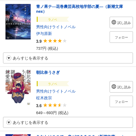
青ノ果テ―花巻農芸高校地学部の夏―（新潮文庫
nex）
ラノベ
試し読み
男性向けライトノベル
伊与原新
フォロー
3.9
737円 (税込)
あらすじを表示する
朝比奈うさぎ
ラノベ
試し読み
男性向けライトノベル
柾木政宗
フォロー
3.6
649～693円 (税込)
あらすじを表示する