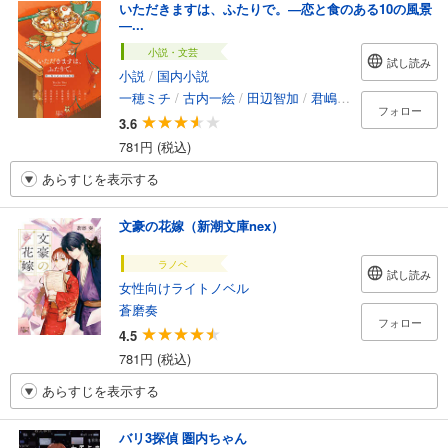
いただきますは、ふたりで。―恋と食のある10の風景
―...
小説・文芸
試し読み
小説
/
国内小説
一穂ミチ
/
古内一絵
/
田辺智加
/
君嶋彼方
/
錦見映理子
フォロー
3.6
781円 (税込)
あらすじを表示する
文豪の花嫁（新潮文庫nex）
ラノベ
試し読み
女性向けライトノベル
蒼磨奏
フォロー
4.5
781円 (税込)
あらすじを表示する
バリ3探偵 圏内ちゃん