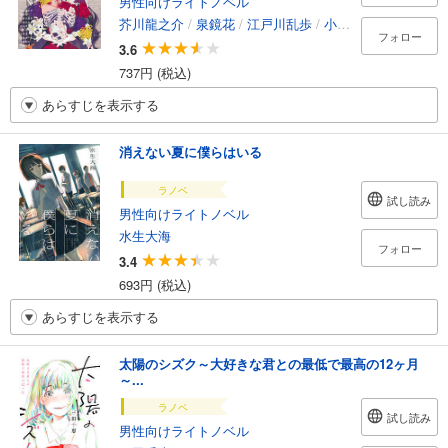
男性向けライトノベル
芥川龍之介
/
泉鏡花
/
江戸川乱歩
/
小栗虫太郎
/
折口信
フォロー
3.6
737円 (税込)
あらすじを表示する
消えない夏に僕らはいる
ラノベ
試し読み
男性向けライトノベル
水生大海
フォロー
3.4
693円 (税込)
あらすじを表示する
太陽のシズク～大好きな君との最低で最高の12ヶ月
～...
ラノベ
試し読み
男性向けライトノベル