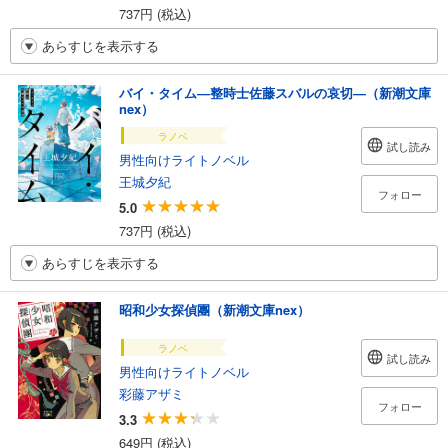
737円 (税込)
あらすじを表示する
バイ・タイム―整時士佐藤スバルの哀切―（新潮文庫
nex）
ラノベ
試し読み
男性向けライトノベル
王城夕紀
フォロー
5.0
737円 (税込)
あらすじを表示する
昭和少女探偵團（新潮文庫nex）
ラノベ
試し読み
男性向けライトノベル
彩藤アザミ
フォロー
3.3
649円 (税込)