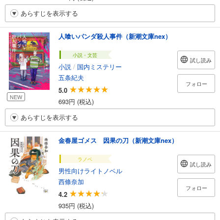
あらすじを表示する
人喰いパンダ殺人事件（新潮文庫nex）
小説・文芸
試し読み
小説
/
国内ミステリー
五条紀夫
フォロー
5.0
NEW
693円 (税込)
あらすじを表示する
金春屋ゴメス 因果の刀（新潮文庫nex）
ラノベ
試し読み
男性向けライトノベル
西條奈加
フォロー
4.2
935円 (税込)