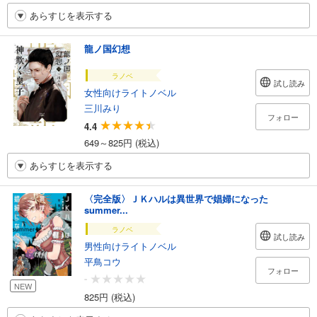
あらすじを表示する
龍ノ国幻想
ラノベ
試し読み
女性向けライトノベル
三川みり
フォロー
4.4
649～825円 (税込)
あらすじを表示する
〈完全版〉ＪＫハルは異世界で娼婦になった
summer...
ラノベ
試し読み
男性向けライトノベル
平鳥コウ
フォロー
-
NEW
825円 (税込)