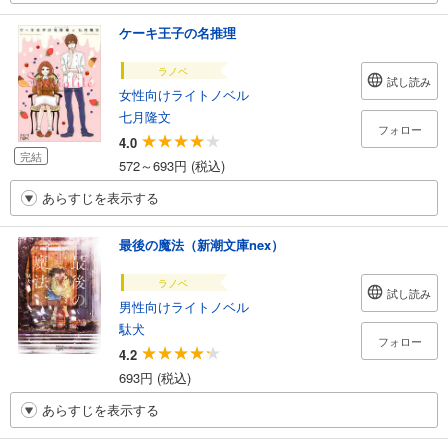
ケーキ王子の名推理
ラノベ
試し読み
女性向けライトノベル
七月隆文
フォロー
4.0
完結
572～693円 (税込)
あらすじを表示する
最後の魔法（新潮文庫nex）
ラノベ
試し読み
男性向けライトノベル
駄犬
フォロー
4.2
693円 (税込)
あらすじを表示する