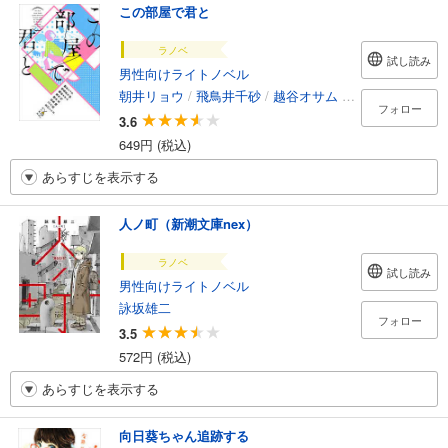
この部屋で君と
ラノベ
試し読み
男性向けライトノベル
朝井リョウ
/
飛鳥井千砂
/
越谷オサム
/
坂木司
/
徳永圭
フォロー
3.6
649円 (税込)
あらすじを表示する
人ノ町（新潮文庫nex）
ラノベ
試し読み
男性向けライトノベル
詠坂雄二
フォロー
3.5
572円 (税込)
あらすじを表示する
向日葵ちゃん追跡する