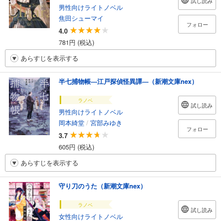
試し読み
男性向けライトノベル
焦田シューマイ
フォロー
4.0
781円 (税込)
あらすじを表示する
半七捕物帳―江戸探偵怪異譚―（新潮文庫nex）
ラノベ
試し読み
男性向けライトノベル
岡本綺堂
/
宮部みゆき
フォロー
3.7
605円 (税込)
あらすじを表示する
守り刀のうた（新潮文庫nex）
ラノベ
試し読み
女性向けライトノベル