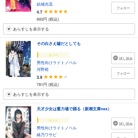
結城光流
フォロー
4.7
693円 (税込)
あらすじを表示する
その白さえ嘘だとしても
ラノベ
試し読み
男性向けライトノベル
河野裕
フォロー
3.9
781円 (税込)
あらすじを表示する
天才少女は重力場で踊る（新潮文庫nex）
ラノベ
試し読み
男性向けライトノベル
緒乃ワサビ