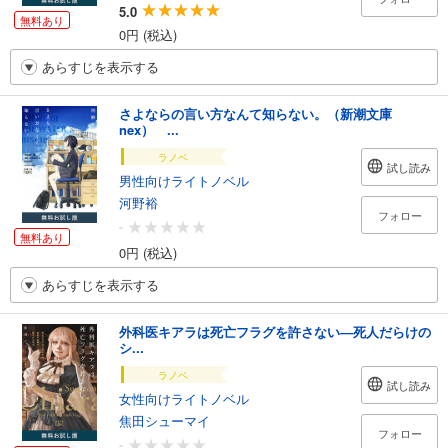
5.0
無料あり
0円 (税込)
あらすじを表示する
さよならの言い方なんて知らない。（新潮文庫
nex） ...
ラノベ
試し読み
男性向けライトノベル
河野裕
フォロー
-
無料あり
0円 (税込)
あらすじを表示する
外科医キアラは死亡フラグを許さない―死人だらけの
シ...
ラノベ
試し読み
女性向けライトノベル
焦田シューマイ
フォロー
-