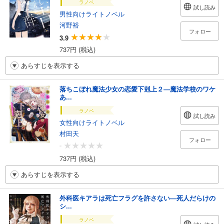
ラノベ
試し読み
男性向けライトノベル
河野裕
フォロー
3.9
737円 (税込)
あらすじを表示する
落ちこぼれ魔法少女の恋愛下剋上２―魔法学校のワケ
あ...
ラノベ
試し読み
女性向けライトノベル
村田天
フォロー
-
737円 (税込)
あらすじを表示する
外科医キアラは死亡フラグを許さない―死人だらけの
シ...
ラノベ