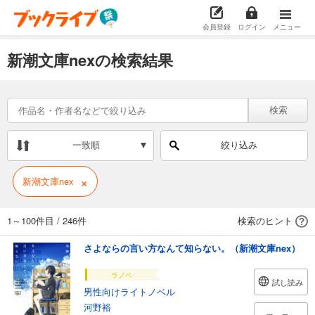
会員登録
ログイン
メニュー
新潮文庫nexの検索結果
検索
一致順
絞り込み
×
新潮文庫nex
1～100件目
/
246件
検索のヒント
さよならの言い方なんて知らない。（新潮文庫nex）
ラノベ
試し読み
男性向けライトノベル
河野裕