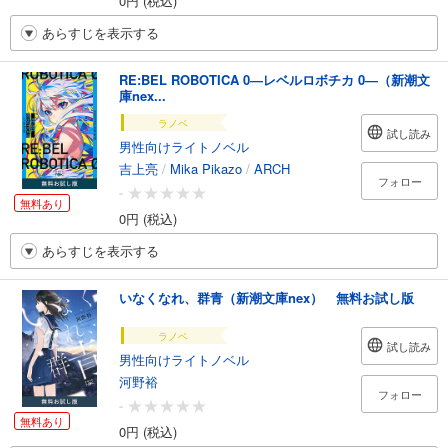
0円 (税込)
あらすじを表示する
RE:BEL ROBOTICA 0―レベルロボチカ 0―（新潮文
庫nex...
ラノベ
試し読み
男性向けライトノベル
吉上亮
/
Mika Pikazo
/
ARCH
フォロー
-
無料あり
0円 (税込)
あらすじを表示する
いなくなれ、群青（新潮文庫nex） 無料お試し版
ラノベ
試し読み
男性向けライトノベル
河野裕
フォロー
-
無料あり
0円 (税込)