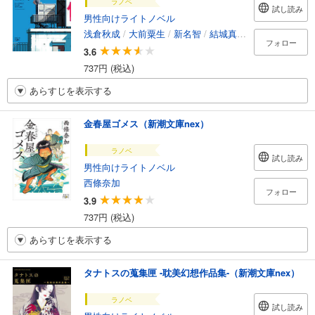
ラノベ
試し読み
男性向けライトノベル
浅倉秋成
/
大前粟生
/
新名智
/
結城真一郎
/
佐原ひかり
フォロー
3.6
737円 (税込)
あらすじを表示する
金春屋ゴメス（新潮文庫nex）
ラノベ
試し読み
男性向けライトノベル
西條奈加
フォロー
3.9
737円 (税込)
あらすじを表示する
タナトスの蒐集匣 -耽美幻想作品集-（新潮文庫nex）
ラノベ
試し読み