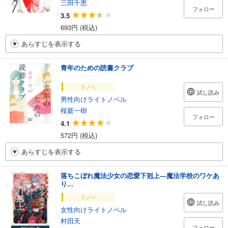
三田千恵
フォロー
3.5
693円 (税込)
あらすじを表示する
青年のための読書クラブ
ラノベ
試し読み
男性向けライトノベル
桜庭一樹
フォロー
4.1
572円 (税込)
あらすじを表示する
落ちこぼれ魔法少女の恋愛下剋上―魔法学校のワケあ
り...
ラノベ
試し読み
女性向けライトノベル
村田天
フォロー