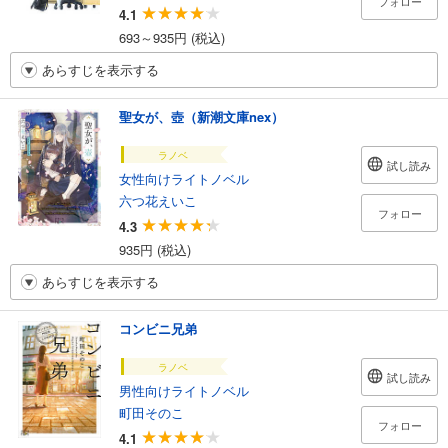
フォロー
4.1
693～935円 (税込)
あらすじを表示する
聖女が、壺（新潮文庫nex）
ラノベ
試し読み
女性向けライトノベル
六つ花えいこ
フォロー
4.3
935円 (税込)
あらすじを表示する
コンビニ兄弟
ラノベ
試し読み
男性向けライトノベル
町田そのこ
フォロー
4.1