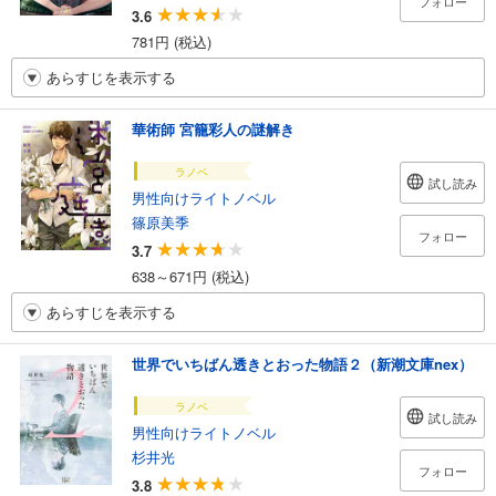
フォロー
3.6
781円 (税込)
あらすじを表示する
華術師 宮籠彩人の謎解き
ラノベ
試し読み
男性向けライトノベル
篠原美季
フォロー
3.7
638～671円 (税込)
あらすじを表示する
世界でいちばん透きとおった物語２（新潮文庫nex）
ラノベ
試し読み
男性向けライトノベル
杉井光
フォロー
3.8