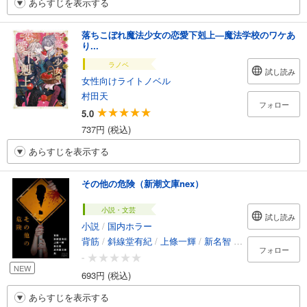
あらすじを表示する
落ちこぼれ魔法少女の恋愛下剋上―魔法学校のワケあ
り...
ラノベ
試し読み
女性向けライトノベル
村田天
フォロー
5.0
737円 (税込)
あらすじを表示する
その他の危険（新潮文庫nex）
小説・文芸
試し読み
小説
/
国内ホラー
背筋
/
斜線堂有紀
/
上條一輝
/
新名智
/
皮肉屋文庫
/
梨
フォロー
-
NEW
693円 (税込)
あらすじを表示する