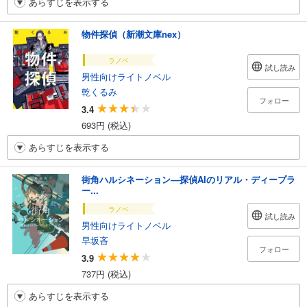
あらすじを表示する
物件探偵（新潮文庫nex）
ラノベ
試し読み
男性向けライトノベル
乾くるみ
フォロー
3.4
693円 (税込)
あらすじを表示する
街角ハルシネーション―探偵AIのリアル・ディープラ
ー...
ラノベ
試し読み
男性向けライトノベル
早坂吝
フォロー
3.9
737円 (税込)
あらすじを表示する