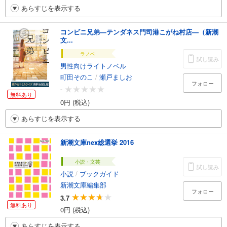
あらすじを表示する
コンビニ兄弟―テンダネス門司港こがね村店―（新潮
文...
ラノベ
試し読み
男性向けライトノベル
町田そのこ
/
瀬戸ましお
フォロー
-
無料あり
0円 (税込)
あらすじを表示する
新潮文庫nex総選挙 2016
小説・文芸
試し読み
小説
/
ブックガイド
新潮文庫編集部
フォロー
3.7
無料あり
0円 (税込)
あらすじを表示する