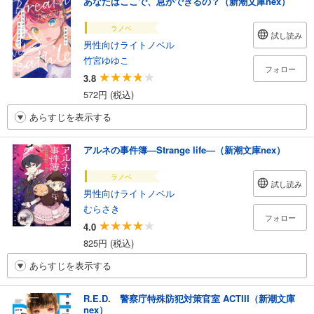
あなたはここで、息ができるの？（新潮文庫nex）
ラノベ
試し読み
男性向けライトノベル
竹宮ゆゆこ
フォロー
3.8
572円 (税込)
あらすじを表示する
アルネの事件簿―Strange life―（新潮文庫nex）
ラノベ
試し読み
男性向けライトノベル
むらさき
フォロー
4.0
825円 (税込)
あらすじを表示する
R.E.D. 警察庁特殊防犯対策官室 ACTIII（新潮文庫
nex）