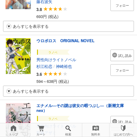
藤石波矢
フォロー
3.8
693円 (税込)
あらすじを表示する
ウロボロス ORIGINAL NOVEL
ラノベ
試し読み
男性向けライトノベル
杉江松恋
/
神崎裕也
フォロー
3.6
594～638円 (税込)
あらすじを表示する
エナメル―その謎は彼女の暇つぶし―（新潮文庫
nex）
ラノベ
試し読み
男性向けライトノベル
彩藤アザミ
トップ
カート
検索
無料本
はじめての方へ
フォロー