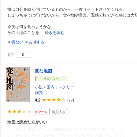
旅は自分を縛り付けているものから、一度リセットさせてくれる。
しょっちゅうは行けないから、食べ物や音楽、五感で旅できる感じは大
今夜は何を食べようかな。
その土地のことを
...続きを読む
＃切ない
＃共感する
0
変な地図
小説・文芸
小説
/
国内ミステリー
雨穴
4.2
(77)
ネタバレ
購入済み
地図は読めた方がいい
だんだんと繋がっていく人間関係が、読者を引き込む感じでした。
いけ好かない主人公を応援している自分がいて、面白かったです。