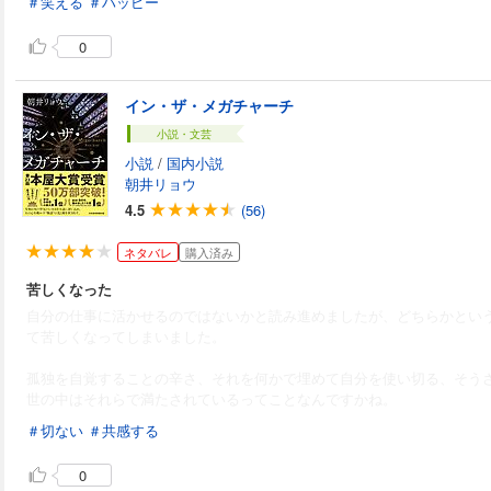
＃笑える
＃ハッピー
0
イン・ザ・メガチャーチ
小説・文芸
小説
/
国内小説
朝井リョウ
4.5
(56)
ネタバレ
購入済み
苦しくなった
自分の仕事に活かせるのではないかと読み進めましたが、どちらかとい
て苦しくなってしまいました。
孤独を自覚することの辛さ、それを何かで埋めて自分を使い切る、そう
世の中はそれらで満たされているってことなんですかね。
＃切ない
＃共感する
0