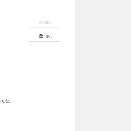
購入済み
読む
ったな。