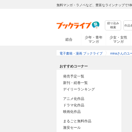
無料マンガ・ラノベなど、豊富なラインナップで18
絞り込み
検索
少年・青年
少女・女性
総合
マンガ
マンガ
電子書籍・漫画 ブックライブ
minaさんの
おすすめコーナー
発売予定一覧
新刊・続巻一覧
デイリーランキング
アニメ化作品
ドラマ化作品
映画化作品
まるごと無料作品
激安セール