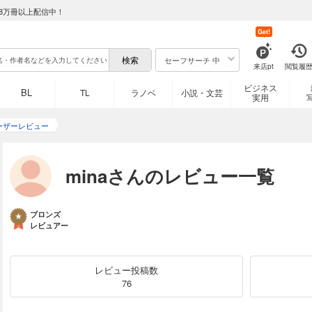
8万冊以上配信中！
Get!
セーフサーチ 中
来店pt
閲覧履
ビジネス
BL
TL
ラノベ
小説・文芸
実用
ユーザーレビュー
minaさんのレビュー一覧
ブロンズ
レビュアー
レビュー投稿数
76