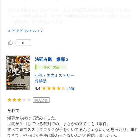
自分は山登りをするのですが、あまり地図読みが得意ではありません。
でもこの物語を読んで、やっぱり地図は読めた方がいいと感じました。
「地図読み」やってみようかな。
＃ドキドキハラハラ
0
法廷占拠 爆弾２
小説・文芸
小説
/
国内ミステリー
呉勝浩
4.4
(55)
購入済み
それで
爆弾から続けて読みました。
世間が注目している裁判での。まさかの立てこもり事件。
すべて裏でスズキタゴサクが手を引いてるんじゃないかと思ったり、事
てきて、やっぱり事件は終わったないんだと確信しましたが…