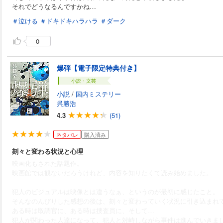
それでどうなるんですかね…
＃泣ける
＃ドキドキハラハラ
＃ダーク
0
爆弾【電子限定特典付き】
小説・文芸
小説
/
国内ミステリー
呉勝浩
4.3
(51)
ネタバレ
購入済み
刻々と変わる状況と心理
映画化もされた話題作。
映画館では観ないだろうけれど、内容を知りたくて読み始めました。
犯人のビジュアルは映像とは違うなぁ、というのが最初に感じたこと。
そんなのんびりした感想の後は、刻々と変わっていく状況に引き込まれ
ある時は取調官に、ある時は捜査員に、そして…
犯人が関わった人達になって、犯人と対峙しながら事件は進んでいきま