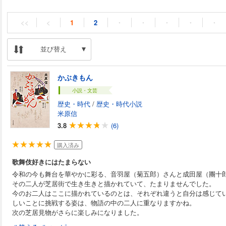
<<
<
1
2
・
・
・
・
・
並び替え
かぶきもん
小説・文芸
歴史・時代
/
歴史・時代小説
米原信
3.8
(6)
購入済み
歌舞伎好きにはたまらない
令和の今も舞台を華やかに彩る、音羽屋（菊五郎）さんと成田屋（團十
その二人が芝居街で生き生きと描かれていて、たまりませんでした。
今のお二人はここに描かれているのとは、それぞれ違うと自分は感じて
しいことに挑戦する姿は、物語の中の二人に重なりますかね。
次の芝居見物がさらに楽しみになりました。