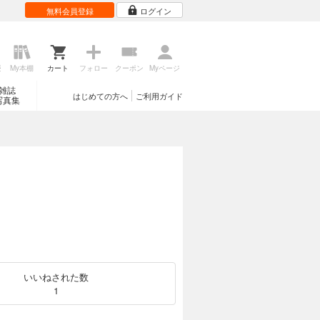
無料会員登録
ログイン
歴
My本棚
カート
フォロー
クーポン
Myページ
雑誌
はじめての方へ
ご利用ガイド
写真集
いいねされた数
1