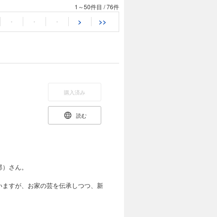
1～50件目
/
76件
・
・
・
>
>>
購入済み
読む
郎）さん。
いますが、お家の芸を伝承しつつ、新