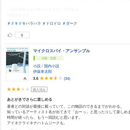
一応の決着をみて終わりますが、そのまま…
続編読みます。
＃ドキドキハラハラ
＃ドロドロ
＃ダーク
0
マイクロスパイ・アンサンブル
小説・文芸
小説
/
国内小説
伊坂幸太郎
3.6
(34)
購入済み
あとがきでさらに楽しめる
著者との対談が最後に載っていて、この物語のできるまでがわかる。
知っているアーティスト名が出てきて「おーっ」と思ったりして楽しめ
時間が経ったら、もう一回読むと思います。
アイネクライネナハトムジークも。