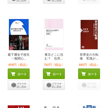
試し読み
試し読み
試し読み
最下層女子校生
東京どこに住
世界史の大転
～無関心...
む？ 住所...
換 常識が...
858円（税込）
792円（税込）
880円（税込）
カート
カート
カート
ブラウザ
ブラウザ
ブラウザ
試し読み
試し読み
試し読み