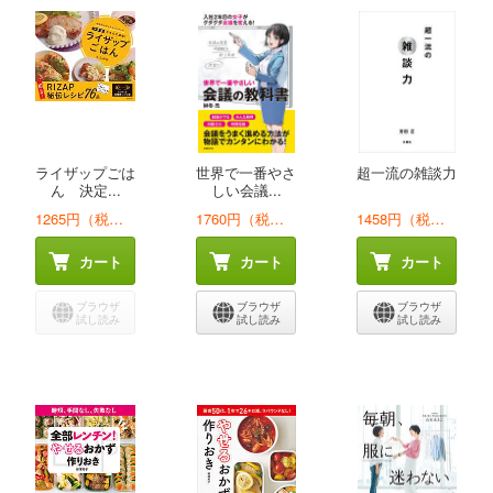
ライザップごは
世界で一番やさ
超一流の雑談力
ん 決定...
しい会議...
1265円（税込）
1760円（税込）
1458円（税込）
カート
カート
カート
ブラウザ
ブラウザ
ブラウザ
試し読み
試し読み
試し読み