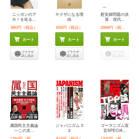
ニッポンのア
ヤクザになる理
慰安婦問題の決
ホ！を叱る...
由
算 現代...
880円（税込）
836円（税込）
2999円（税込）
カート
カート
カート
ブラウザ
ブラウザ
ブラウザ
試し読み
試し読み
試し読み
属国民主主義論
ジャパニズム 3
ゴーマニズム宣
―この支...
2
言SPECIA...
1760円（税込）
815円（税込）
1320円（税込）