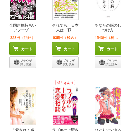
全国超気持ちい
それでも、日本
あなたの脳のし
いフーゾ...
人は「戦...
つけ方
328円（税込）
935円（税込）
1540円（税込）
カート
カート
カート
ブラウザ
ブラウザ
ブラウザ
試し読み
試し読み
試し読み
値引きあり
「愛されて当
ラブホの上野さ
ひとりでできる