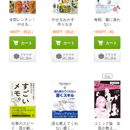
全部レンチン！
やせるおかず
毎朝、服に迷わ
やせる...
作りおき
ない
990円（税込）
880円（税込）
1650円（税込）
カート
カート
カート
ブラウザ
ブラウザ
ブラウザ
試し読み
試し読み
試し読み
完結
仕事のスピー
誰も教えてくれ
コミック版 女
ド・質が劇...
ない書く...
医が教え...