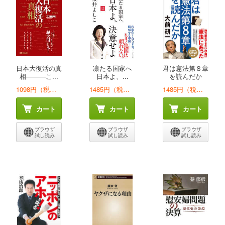
日本大復活の真
凛たる国家へ
君は憲法第８章
相―――こ...
日本よ、...
を読んだか
1098円（税込）
1485円（税込）
1485円（税込）
カート
カート
カート
ブラウザ
ブラウザ
ブラウザ
試し読み
試し読み
試し読み