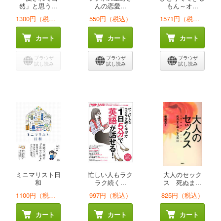
然」と思う...
んの恋愛...
もん～オ...
1300円（税込）
550円（税込）
1571円（税込）
カート
カート
カート
ブラウザ
ブラウザ
ブラウザ
試し読み
試し読み
試し読み
ミニマリスト日
忙しい人もラク
大人のセック
和
ラク続く...
ス 死ぬま...
1100円（税込）
997円（税込）
825円（税込）
カート
カート
カート