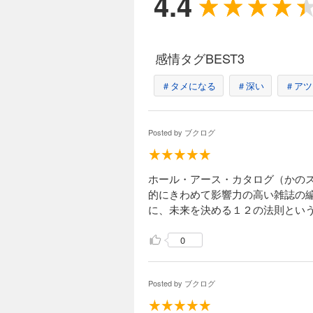
4.4
感情タグBEST3
＃タメになる
＃深い
＃アツ
Posted by
ブクログ
ホール・アース・カタログ（かのス
的にきわめて影響力の高い雑誌の
に、未来を決める１２の法則とい
0
Posted by
ブクログ