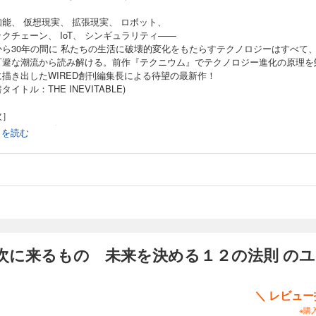
能、 仮想現実、 拡張現実、 ロボット、
クチェーン、 IoT、 シンギュラリティ――
から30年の間に 私たちの生活に破壊的変化をもたらすテクノロジーはすべて、
可避な潮流から読み解ける。前作『テクニウム』でテクノロジー進化の原理を
に描き出したWIRED創刊編集長による待望の最新作！
タイトル：THE INEVITABLE)
次］
ECOMING―ビカミング
続きを読む
OGNIFYING―コグニファイング
LOWING―フローイング
CREENING―スクリーニング
CCESSING―アクセシング
HARING―シェアリング
ILTERING―フィルタリング
EMIXING―リミクシング
NTERACTING―インタラクティング
TRACKING―トラッキング
次に来るもの 未来を決める１２の法則 の
QUESTIONING―クエスチョニング
BEGINNING―ビギニング
＼ レビュ
※購