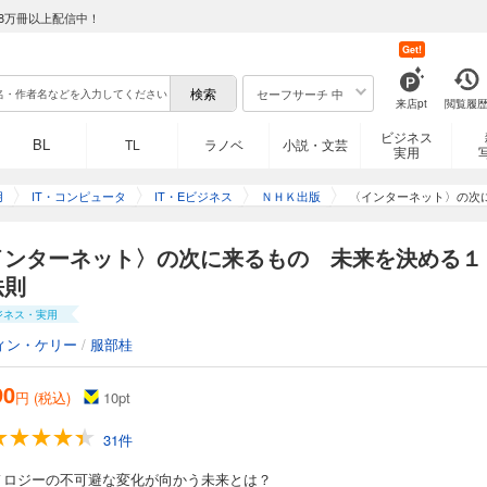
8万冊以上配信中！
Get!
セーフサーチ 中
来店pt
閲覧履
ビジネス
BL
TL
ラノベ
小説・文芸
実用
用
IT・コンピュータ
IT・Eビジネス
ＮＨＫ出版
〈インターネット〉の次
インターネット〉の次に来るもの 未来を決める１
法則
ジネス・実用
ィン・ケリー
/
服部桂
90
円 (税込)
10
pt
31件
ノロジーの不可避な変化が向かう未来とは？