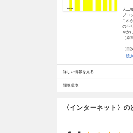
人工知
ブロッ
これ
の不
やか
（原書
［目
1．B
...
2．C
3．F
4．S
詳しい情報を見る
5．A
6．S
閲覧環境
7．F
8．R
9．I
10．
〈インターネット〉の
11．
12．