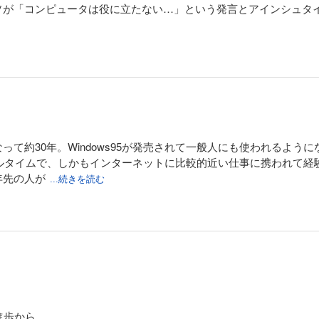
ソが「コンピュータは役に立たない…」という発言とアインシュタ
て約30年。Windows95が発売されて一般人にも使われるように
アルタイムで、しかもインターネットに比較的近い仕事に携われて
年先の人が
...続きを読む
進歩から