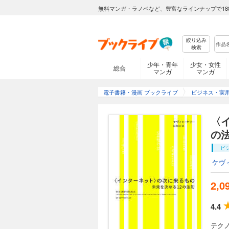
無料マンガ・ラノベなど、豊富なラインナップで18
絞り込み
検索
少年・青年
少女・女性
総合
マンガ
マンガ
電子書籍・漫画 ブックライブ
ビジネス・実
〈
の
ビ
ケヴ
2,0
4.4
テク