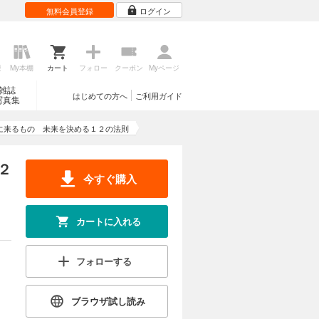
無料会員登録
ログイン
歴
My本棚
カート
フォロー
クーポン
Myページ
雑誌
はじめての方へ
ご利用ガイド
写真集
に来るもの 未来を決める１２の法則
２
今すぐ購入
カートに入れる
フォローする
ブラウザ試し読み