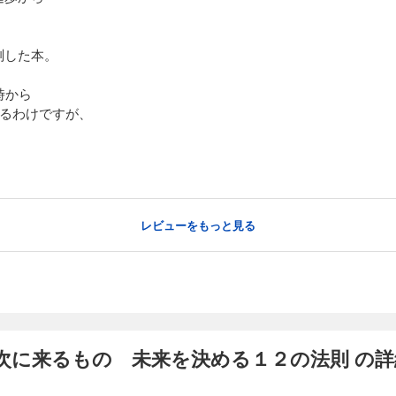
、
、
測した本。
時から
なるわけですが、
レビューをもっと見る
次に来るもの 未来を決める１２の法則 の詳