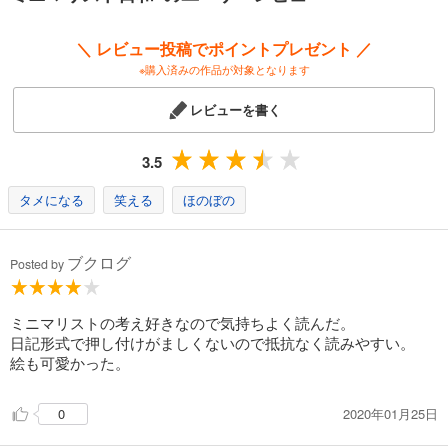
日々の生活を簡単にして、心地よく暮らしたい。
＼ レビュー投稿でポイントプレゼント ／
「もの減らし」にムリをしすぎず、身軽でいられる自分の快適な量を探
※購入済みの作品が対象となります
してみる。
レビューを書く
ここにはすぐに生活に取り入れたくなるようなアイデアがいっぱいにつ
まっています。
3.5
【内容紹介】
「ミニマリスト日和」制作風景
タメになる
笑える
ほのぼの
ミニマリスト夫婦の部屋紹介
Part1 ミニマリストを目指して
Part2 ミニマルなファッション、私服の制服化
ブクログ
Posted by
Part3 美容もミニマルに、簡単に
Part4 ミニマルなライフスタイル
ミニマリスト夫婦対談！
ミニマリストの考え好きなので気持ちよく読んだ。
日記形式で押し付けがましくないので抵抗なく読みやすい。
絵も可愛かった。
2020年01月25日
0