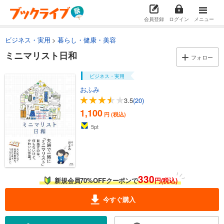
会員登録
ログイン
メニュー
ビジネス・実用
暮らし・健康・美容
ミニマリスト日和
フォロー
ビジネス・実用
おふみ
3.5
(20)
1,100
円 (税込)
5
pt
330
新規会員70%OFFクーポンで
円(税込)
今すぐ購入