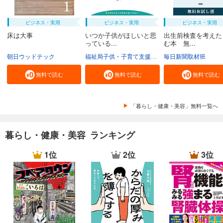
ビジネス・実用
ビジネス・実用
ビジネス・実用
床は大事
いつか子供がほしいと思
出生前検査を考えた
っている...
む本 無...
朝日ウッドテック
福祉局子供・子育て支援部家庭支援課
毎日新聞取材班
東京都
無料で読む
無料で読む
無料で読む
「暮らし・健康・美容」無料一覧へ
暮らし・健康・美容 ランキング
1位
2位
3位