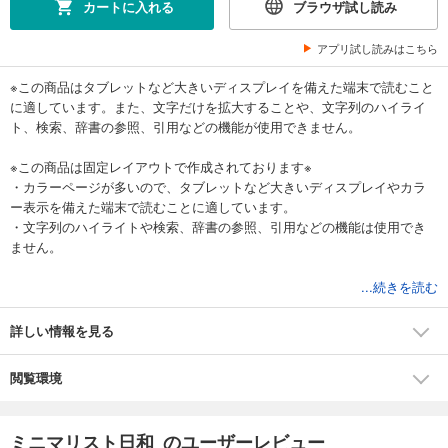
カートに入れる
ブラウザ試し読み
アプリ試し読みはこちら
※この商品はタブレットなど大きいディスプレイを備えた端末で読むこと
に適しています。また、文字だけを拡大することや、文字列のハイライ
ト、検索、辞書の参照、引用などの機能が使用できません。
※この商品は固定レイアウトで作成されております※
・カラーページが多いので、タブレットなど大きいディスプレイやカラ
ー表示を備えた端末で読むことに適しています。
・文字列のハイライトや検索、辞書の参照、引用などの機能は使用でき
ません。
...続きを読む
大人気ブログ「ミニマリスト日和」の書籍化。
夫婦でミニマリスト生活を送るおふみ夫妻。
詳しい情報を見る
ミニマリストを目指して奮闘する様子を、妻のおふみさんが
閲覧環境
「ほぼ日手帳」に絵日記で綴りました。目指すのは、「何もないけど、
かわいい部屋」。
減らすのは「もの」から始まり、ファッション、美容、ライフスタイル
ミニマリスト日和 のユーザーレビュー
にいたるまで。