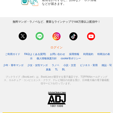
などが届きます。
無料マンガ・ラノベなど、豊富なラインナップで188万冊以上配信中！
ログイン
ご利用ガイド
FAQ(よくある質問)
お問い合わせ
採用情報
利用規約
特商法の表
示
個人情報保護方針
cookie等ポリシー
少年・青年マンガ
少女・女性マンガ
ラノベ
小説・文芸
ビジネス・実用
雑誌・写
真集
TL
BL
ブックライブ（BookLive!）は、BookLiveが運営する電子書店です。TOPPANホールディング
ス、カルチュア・コンビニエンス・クラブ、テレビ朝日の出資を受け、日本最大級の電子書籍配
信サービスを行っています。