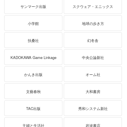
サンマーク出版
スクウェア・エニックス
小学館
地球の歩き方
扶桑社
幻冬舎
KADOKAWA Game Linkage
中央公論新社
かんき出版
オーム社
文藝春秋
大和書房
TAC出版
秀和システム新社
主婦と生活社
岩波書店