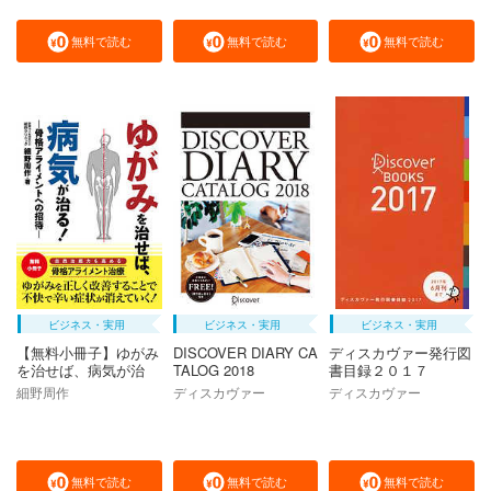
無料で読む
無料で読む
無料で読む
ビジネス・実用
ビジネス・実用
ビジネス・実用
【無料小冊子】ゆがみ
DISCOVER DIARY CA
ディスカヴァー発行図
を治せば、病気が治
TALOG 2018
書目録２０１７
る！ ―骨格アライメ
細野周作
ディスカヴァー
ディスカヴァー
ントへの招待―
無料で読む
無料で読む
無料で読む