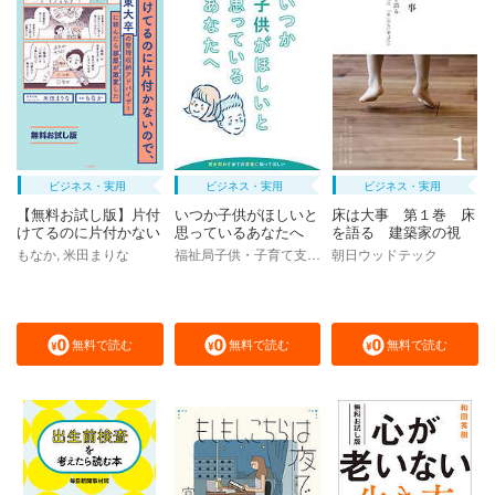
ビジネス・実用
ビジネス・実用
ビジネス・実用
【無料お試し版】片付
いつか子供がほしいと
床は大事 第１巻 床
けてるのに片付かない
思っているあなたへ
を語る 建築家の視
ので、東大卒の整理収
点 「床」のない家は
もなか, 米田まりな
福祉局子供・子育て支援部家庭支援課, 東京都
朝日ウッドテック
納アドバイザーに頼ん
ない
だら部屋が激変した
無料で読む
無料で読む
無料で読む