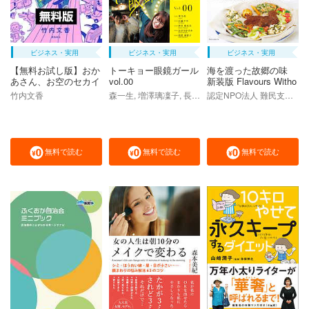
ビジネス・実用
ビジネス・実用
ビジネス・実用
【無料お試し版】おか
トーキョー眼鏡ガール
海を渡った故郷の味
あさん、お空のセカイ
vol.00
新装版 Flavours Witho
のはなしをしてあげ
ut Borders new edition
竹内文香
森一生, 増澤璃凜子, 長谷川かすみ, 菜乃花, 宮瀬アヤ, 西谷麻糸呂
認定NPO法人 難民支援協会
る！ 胎内記憶ガール
【無料お試し版】
の日常
無料で読む
無料で読む
無料で読む