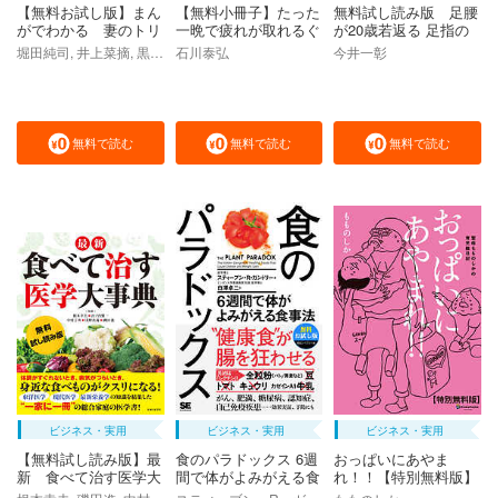
【無料お試し版】まん
【無料小冊子】たった
無料試し読み版 足腰
がでわかる 妻のトリ
一晩で疲れが取れるぐ
が20歳若返る 足指の
セツ
っすり睡眠法
ばし
堀田純司, 井上菜摘, 黒川伊保子
石川泰弘
今井一彰
無料で読む
無料で読む
無料で読む
ビジネス・実用
ビジネス・実用
ビジネス・実用
【無料試し読み版】最
食のパラドックス 6週
おっぱいにあやま
新 食べて治す医学大
間で体がよみがえる食
れ！！【特別無料版】
事典
事法【無料お試し版】