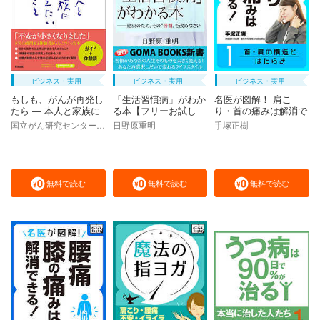
ビジネス・実用
ビジネス・実用
ビジネス・実用
もしも、がんが再発し
「生活習慣病」がわか
名医が図解！ 肩こ
たら ― 本人と家族に
る本【フリーお試し
り・首の痛みは解消で
伝えたいこと
版】 ――健康のた
きる！ (1) 首・肩の構
国立がん研究センターがん対策情報センター
日野原重明
手塚正樹
め、その“習慣”を改め
造とはたらき
なさい
無料で読む
無料で読む
無料で読む