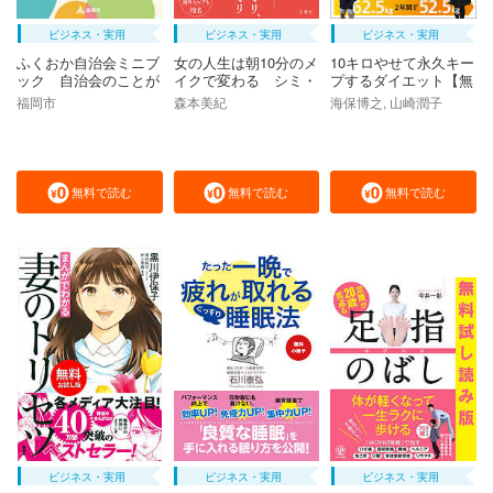
ビジネス・実用
ビジネス・実用
ビジネス・実用
ふくおか自治会ミニブ
女の人生は朝10分のメ
10キロやせて永久キー
ック 自治会のことが
イクで変わる シミ・
プするダイエット【無
わかる本～ジチナビ
ほうれい線・眉・目が
料お試し版】
福岡市
森本美紀
海保博之, 山崎潤子
小さい……顔まわりの
悩み解消63のコツ【無
料お試し版】
無料で読む
無料で読む
無料で読む
ビジネス・実用
ビジネス・実用
ビジネス・実用