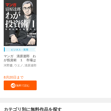
ビジネス・実用
マンガ 清原達郎 わ
が投資術 １ 市場は
誰に微笑むか
河野慶, ウエノ, 清原達郎
8月20日まで
無料で読む
カテゴリ別に無料作品を探す