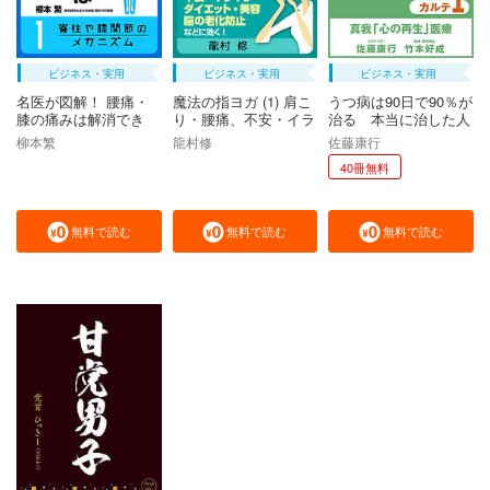
ビジネス・実用
ビジネス・実用
ビジネス・実用
名医が図解！ 腰痛・
魔法の指ヨガ (1) 肩こ
うつ病は90日で90％が
膝の痛みは解消でき
り・腰痛、不安・イラ
治る 本当に治した人
る！ (1) 脊柱や膝関節
イラ、ダイエット・美
たち カルテ１ 真我
柳本繁
龍村修
佐藤康行
のメカニズム
容、脳の老化防止など
「心の再生」医療
40冊無料
に効く！
無料で読む
無料で読む
無料で読む