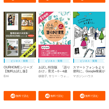
ビジネス・実用
ビジネス・実用
ビジネス・実用
OURHOMEシリーズ
お試し特別版 「語り
スマートフォンをより
【無料お試し版】
かけ」育児～0～4歳
便利に。Google検索が
わが子の発達に合わせ
ある暮らし。
Emi
槙朝子, サリー・ウォード, 汐見稔幸
マガジンハウス
た 1日30分間～
無料で読む
無料で読む
無料で読む