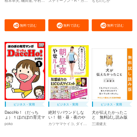
根本幸夫, 磯田進, 中村丁次, 浅野次義, 山ノ内愼一
スティーブン・R・ガンドリー, 白澤卓二
もものしか
【固定レイアウト版】
無料で読む
無料で読む
無料で読む
ビジネス・実用
ビジネス・実用
ビジネス・実用
DaccHo！（だっち
絶対リバウンドしな
犬が伝えたかったこ
ょ） 1 ほのぼの育児マ
い！ 朝・昼・夜のや
と 無料試し読み版
ンガ
せルール【お試し読
poko
カツヤマケイコ, ダイエットコーチEICO
三浦健太
み】