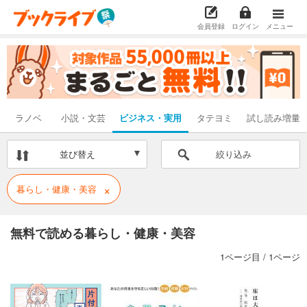
会員登録
ログイン
メニュー
ラノベ
小説・文芸
ビジネス
・実用
タテヨミ
試し読み
増量
並び替え
絞り込み
×
暮らし・健康・美容
無料で読める暮らし・健康・美容
1ページ目 / 1ページ