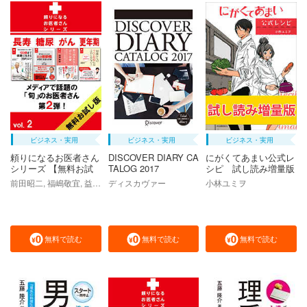
ビジネス・実用
ビジネス・実用
ビジネス・実用
頼りになるお医者さん
DISCOVER DIARY CA
にがくてあまい公式レ
シリーズ 【無料お試
TALOG 2017
シピ 試し読み増量版
し版】 Vol．2
前田昭二, 福嶋敬宜, 益子茂, 高橋浩子
ディスカヴァー
小林ユミヲ
無料で読む
無料で読む
無料で読む