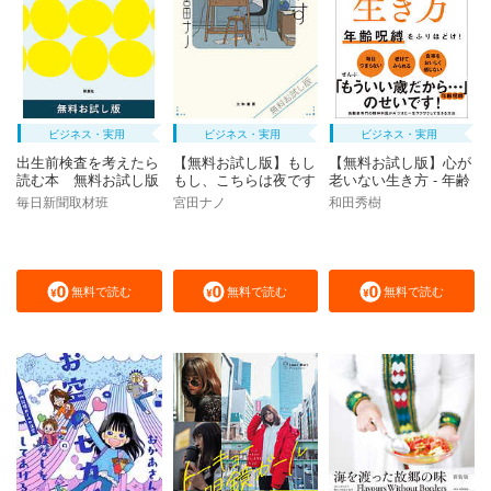
ビジネス・実用
ビジネス・実用
ビジネス・実用
出生前検査を考えたら
【無料お試し版】もし
【無料お試し版】心が
読む本 無料お試し版
もし、こちらは夜です
老いない生き方 - 年齢
呪縛をふりほどけ！ -
毎日新聞取材班
宮田ナノ
和田秀樹
無料で読む
無料で読む
無料で読む