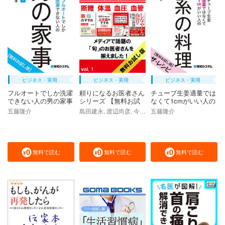
ビジネス・実用
ビジネス・実用
ビジネス・実用
フルオートでしか洗濯
頼りになるお医者さん
チューブ生姜適量では
できない人の男の家事
シリーズ 【無料お試
なくて1cmがいい人の
【無料お試し版】
し版】 Vol．1
理系の料理【無料お試
五藤隆介
島田建永, 渡辺尚彦, 今津嘉宏, 西脇俊二
五藤隆介
し版】ザ・レシピ
無料で読む
無料で読む
無料で読む