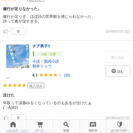
修行が足りなかった。
修行が足りず、ほぼ詩の世界観を感じられなかった。
詩って奥が深すぎる。
0
2016年01月12日
チア男子!!
小説・文芸
購入済み
小説
/
国内小説
朝井リョウ
読む
4.1
(33)
購入済み
泣けた
年取って涙腺ゆるくなっているのもあるが泣けたぁ
(ﾟｰÅ)ﾎﾛﾘ
0
2015年04月17日
トップ
カート
検索
無料本
はじめての方へ
夜を賭けて