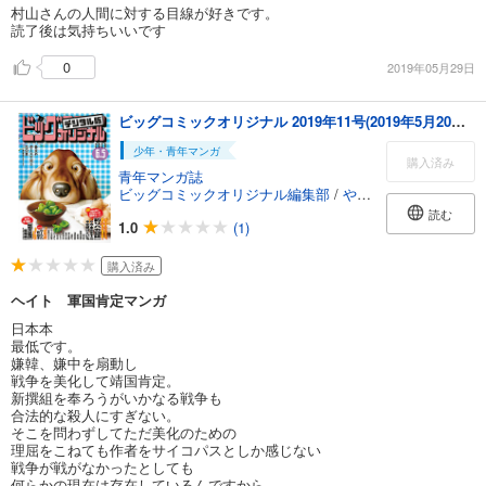
村山さんの人間に対する目線が好きです。
読了後は気持ちいいです
0
2019年05月29日
ビッグコミックオリジナル 2019年11号(2019年5月20日発売)
少年・青年マンガ
購入済み
青年マンガ誌
ビッグコミックオリジナル編集部
/
やまさき十三
/
北見け
読む
1.0
(1)
購入済み
ヘイト 軍国肯定マンガ
日本本
最低です。
嫌韓、嫌中を扇動し
戦争を美化して靖国肯定。
新撰組を奉ろうがいかなる戦争も
合法的な殺人にすぎない。
そこを問わずしてただ美化のための
理屈をこねても作者をサイコパスとしか感じない
戦争が戦がなかったとしても
何らかの現在は存在しているんですから。