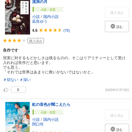
流浪の月
小説・文芸
購入済み
小説
/
国内小説
凪良ゆう
読む
4.6
(75)
購入済み
良作です
現実に対するもどかしさは残るものの、そこはリアリティーとして受け
入れれば良作だと思います。
でも思う。
「それでは世界はあまりに救いがないではないかと」
＃切ない
＃深い
0
2023年07月19日
虹の音色が聞こえたら
小説・文芸
購入済み
小説
/
国内小説
関口尚
読む