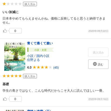
購入済み
いい加減に
日本本やめてもらえませんかね。価格に反映してると思うと納得できま
せん。
0
2020年09月22日
青くて痛くて脆い
小説・文芸
購入済み
小説
/
国内小説
住野よる
読む
4.0
(45)
購入済み
基礎
学生の青さではなく、こんな時代だからこそ大人に読んでほしい一冊。
0
2020年09月16日