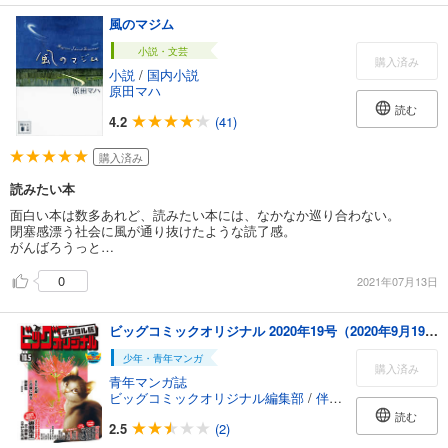
風のマジム
小説・文芸
購入済み
小説
/
国内小説
原田マハ
読む
4.2
(41)
購入済み
読みたい本
面白い本は数多あれど、読みたい本には、なかなか巡り合わない。
閉塞感漂う社会に風が通り抜けたような読了感。
がんばろうっと…
0
2021年07月13日
ビッグコミックオリジナル 2020年19号（2020年9月19日発売)
少年・青年マンガ
購入済み
青年マンガ誌
ビッグコミックオリジナル編集部
/
伴茶彰
/
はしもとみつ
読む
2.5
(2)