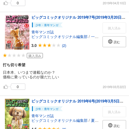
0
2019年04月10日
ビッグコミックオリジナル 2019年7号(2019年3月20日発売)
少年・青年マンガ
購入済み
青年マンガ誌
ビッグコミックオリジナル編集部
/
一色まこと
/
やまさき
読む
3.0
(2)
購入済み
打ち切り希望
日本本、いつまで連載なのか？
価格に乗っているのが腹だたしい
0
2019年03月22日
ビッグコミックオリジナル 2019年6号(2019年3月5日発売)
少年・青年マンガ
購入済み
青年マンガ誌
ビッグコミックオリジナル編集部
/
夏緑
/
ちくやまきよし
読む