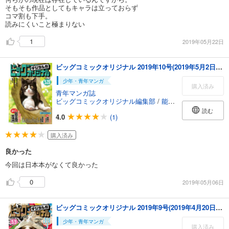
そもそも作品としてもキャラは立っておらず
コマ割も下手。
読みにくいこと極まりない
1
2019年05月22日
ビッグコミックオリジナル 2019年10号(2019年5月2日発売)
少年・青年マンガ
購入済み
青年マンガ誌
ビッグコミックオリジナル編集部
/
能條純一
/
半藤一利
/
読む
4.0
(1)
購入済み
良かった
今回は日本本がなくて良かった
0
2019年05月06日
ビッグコミックオリジナル 2019年9号(2019年4月20日発売)
少年・青年マンガ
購入済み