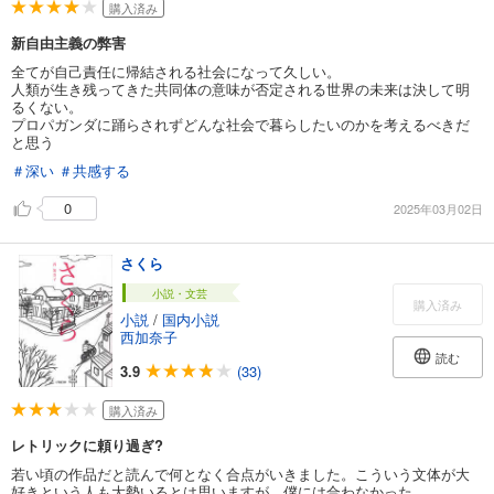
購入済み
新自由主義の弊害
全てが自己責任に帰結される社会になって久しい。
人類が生き残ってきた共同体の意味が否定される世界の未来は決して明
るくない。
プロパガンダに踊らされずどんな社会で暮らしたいのかを考えるべきだ
と思う
＃深い
＃共感する
0
2025年03月02日
さくら
小説・文芸
購入済み
小説
/
国内小説
西加奈子
読む
3.9
(33)
購入済み
レトリックに頼り過ぎ?
若い頃の作品だと読んで何となく合点がいきました。こういう文体が大
好きという人も大勢いるとは思いますが、僕には合わなかった。