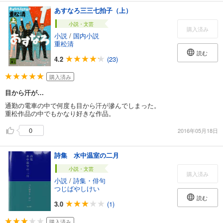
あすなろ三三七拍子（上）
小説・文芸
購入済み
小説
/
国内小説
重松清
読む
4.2
(23)
購入済み
目から汗が…
通勤の電車の中で何度も目から汗が滲んでしまった。
重松作品の中でもかなり好きな作品。
0
2016年05月18日
詩集 水中温室の二月
小説・文芸
購入済み
小説
/
詩集・俳句
つじばやしけい
読む
3.0
(1)
購入済み