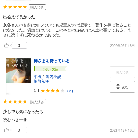
購入済み
出会えて良かった
灰谷さんの名前は知っていても児童文学の認識で、著作を手に取ること
はなかった。偶然とはいえ、この本との出会いは人生の喜びである。ま
さに読まずに死ねるかであった。
0
2022年03月16日
神さまを待っている
小説・文芸
購入済み
小説
/
国内小説
畑野智美
読む
4.1
(31)
購入済み
少しでも気になったら
読むべき一冊
0
2021年12月16日