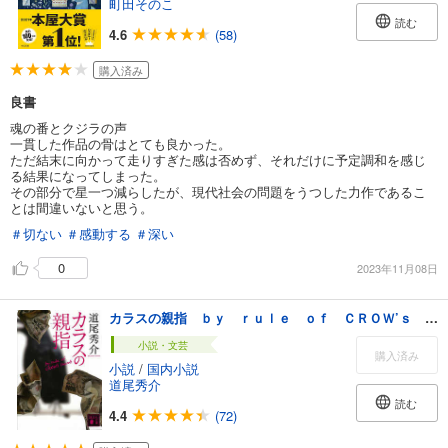
町田そのこ
読む
4.6
(58)
購入済み
良書
魂の番とクジラの声
一貫した作品の骨はとても良かった。
ただ結末に向かって走りすぎた感は否めず、それだけに予定調和を感じ
る結果になってしまった。
その部分で星一つ減らしたが、現代社会の問題をうつした力作であるこ
とは間違いないと思う。
＃切ない
＃感動する
＃深い
0
2023年11月08日
カラスの親指 ｂｙ ｒｕｌｅ ｏｆ ＣＲＯＷ’ｓ ｔｈｕｍｂ
小説・文芸
購入済み
小説
/
国内小説
道尾秀介
読む
4.4
(72)