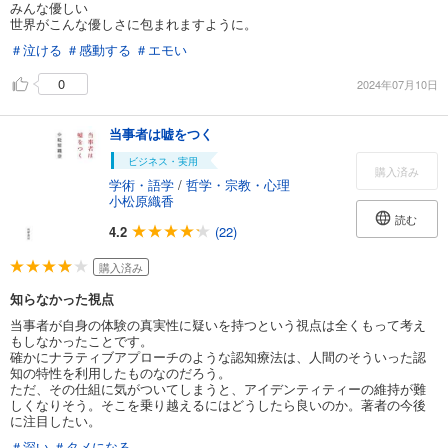
みんな優しい
世界がこんな優しさに包まれますように。
＃泣ける
＃感動する
＃エモい
0
2024年07月10日
当事者は嘘をつく
ビジネス・実用
購入済み
学術・語学
/
哲学・宗教・心理
小松原織香
読む
4.2
(22)
購入済み
知らなかった視点
当事者が自身の体験の真実性に疑いを持つという視点は全くもって考え
もしなかったことです。
確かにナラティブアプローチのような認知療法は、人間のそういった認
知の特性を利用したものなのだろう。
ただ、その仕組に気がついてしまうと、アイデンティティーの維持が難
しくなりそう。そこを乗り越えるにはどうしたら良いのか。著者の今後
に注目したい。
＃深い
＃タメになる