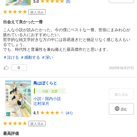
5.0
(5)
購入済み
出会えて良かった一冊
こんな小説が読みたかった。今の僕にベストな一冊。世俗にまみれ心が
疲れている人におすすめしたい。
哲学的な純文学好きな方の中には容易過ぎだと物足りなく感じる人もい
るでしょう。
でも、時代性と普遍性を兼ね備えた最高傑作だと思います。
＃泣ける
＃感動する
＃深い
0
2023年06月27日
島はぼくらと
小説・文芸
購入済み
小説
/
国内小説
辻村深月
読む
4.1
(41)
購入済み
最高評価