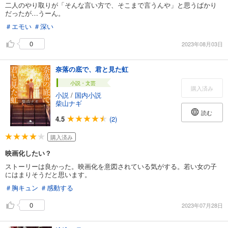
二人のやり取りが「そんな言い方で、そこまで言うんや」と思うばかり
だったが…うーん。
＃エモい
＃深い
0
2023年08月03日
奈落の底で、君と見た虹
小説・文芸
購入済み
小説
/
国内小説
柴山ナギ
読む
4.5
(2)
購入済み
映画化したい？
ストーリーは良かった。映画化を意図されている気がする。若い女の子
にはまりそうだと思います。
＃胸キュン
＃感動する
0
2023年07月28日