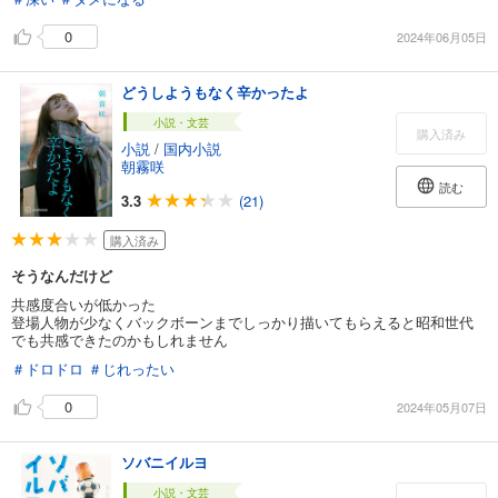
0
2024年06月05日
どうしようもなく辛かったよ
小説・文芸
購入済み
小説
/
国内小説
朝霧咲
読む
3.3
(21)
購入済み
そうなんだけど
共感度合いが低かった
登場人物が少なくバックボーンまでしっかり描いてもらえると昭和世代
でも共感できたのかもしれません
＃ドロドロ
＃じれったい
0
2024年05月07日
ソバニイルヨ
小説・文芸