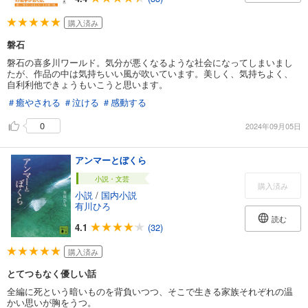
購入済み
磐石
磐石の喜多川ワールド。気分が悪くなるような社会になってしまいまし
たが、作品の中は気持ちいい風が吹いています。美しく、気持ちよく、
自利利他できょうもいこうと思います。
＃癒やされる
＃泣ける
＃感動する
0
2024年09月05日
アンマーとぼくら
小説・文芸
購入済み
小説
/
国内小説
有川ひろ
読む
4.1
(32)
購入済み
とてつもなく優しい話
全編に死という暗いものを背負いつつ、そこで生きる家族それぞれの温
かい思いが胸をうつ。