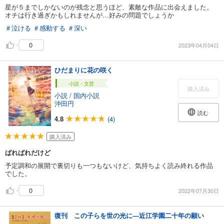
星が５までしかないのが残念と思うほど、素敵な作品に出会えました。
オチは行き過ぎかもしれませんが…好みの問題でしょうか
＃泣ける
＃感動する
＃深い
0
2023年04月04日
ひだまりに花の咲く
小説・文芸
購入済み
小説
/
国内小説
沖田円
読む
4.8
(4)
購入済み
ばればれだけど
予定調和の展開で裏切りも一つもないけど、気持ちよく読み終れる作品
でした。
0
2022年07月30日
復刊 この子らを世の光に―近江学園二十年の願い