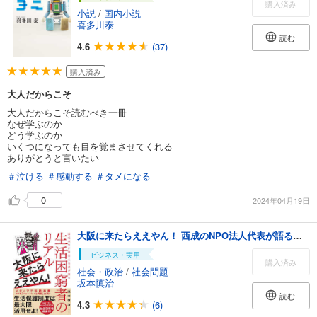
購入済み
小説
/
国内小説
喜多川泰
読む
4.6
(37)
購入済み
大人だからこそ
大人だからこそ読むべき一冊
なぜ学ぶのか
どう学ぶのか
いくつになっても目を覚まさせてくれる
ありがとうと言いたい
＃泣ける
＃感動する
＃タメになる
0
2024年04月19日
大阪に来たらええやん！ 西成のNPO法人代表が語る生活困窮者のリアル
ビジネス・実用
購入済み
社会・政治
/
社会問題
坂本慎治
読む
4.3
(6)