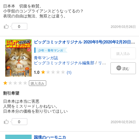
日本本 切腹を称賛。
小学舘のコンプライアンスどうなってるの？
表現の自由は無法、無双とは違う。
0
2020年03月26日
ビッグコミックオリジナル 2020年5号(2020年2月20日発売)
少年・青年マンガ
購入済み
青年マンガ誌
ビッグコミックオリジナル編集部
/
リチャード・ウー
/
中
読む
1.0
(1)
購入済み
割引希望
日本本は本当に害悪
人間をミスリードしかねない。
日本本分の価格を割り引いてほしい
0
2020年02月26日
国境のハーモニカ