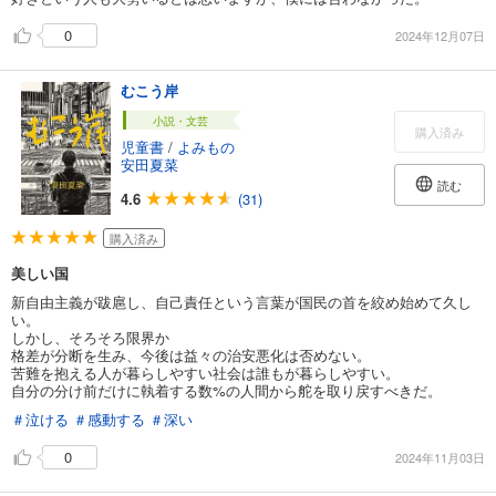
0
2024年12月07日
むこう岸
小説・文芸
購入済み
児童書
/
よみもの
安田夏菜
読む
4.6
(31)
購入済み
美しい国
新自由主義が跋扈し、自己責任という言葉が国民の首を絞め始めて久し
い。
しかし、そろそろ限界か
格差が分断を生み、今後は益々の治安悪化は否めない。
苦難を抱える人が暮らしやすい社会は誰もが暮らしやすい。
自分の分け前だけに執着する数%の人間から舵を取り戻すべきだ。
＃泣ける
＃感動する
＃深い
0
2024年11月03日