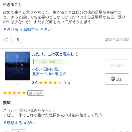
生きること
改めて生きる意味を考えた。生きることは自分の魂の居場所を探すこ
と。きっと誰にでも世界のどこかにぴったりはまる居場所がある。残り
の生は少ないが、まだまだ前を向いて探そうと思う。
＃泣ける
＃感動する
＃深い
0
2024年02月13日
ふたり、この夜と息をして
小説・文芸
購入済み
小説
/
国内小説
北原一
/
神木隆之介
読む
3.9
(13)
購入済み
羨望
こういう小説が読みたかった。
デビュー作でこれが書けた北原さんの才能を羨ましく思う
＃感動する
＃深い