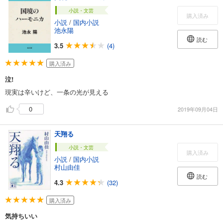
小説・文芸
購入済み
小説
/
国内小説
池永陽
読む
3.5
(4)
購入済み
泣!
現実は辛いけど、一条の光が見える
0
2019年09月04日
天翔る
小説・文芸
購入済み
小説
/
国内小説
村山由佳
読む
4.3
(32)
購入済み
気持ちいい