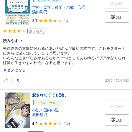
ビジネス・実用
購入済み
学術・語学
/
哲学・宗教・心理
浜内彩乃
読む
3.7
(3)
購入済み
読みやすい
発達障害の支援に関わるにあたり読んだ最初の本です。これをスタート
にさらに深く知っていこうと思います。
いろんな生きづらさがあるなかの一つとしてあらゆるバリアがなくなれ
ば皆が生きやすい社会になると思います。
＃タメになる
0
2025年05月10日
愛されなくても別に
小説・文芸
購入済み
小説
/
国内小説
武田綾乃
読む
4.2
(32)