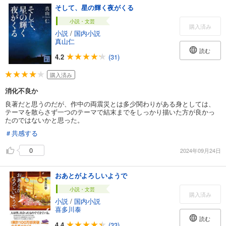
そして、星の輝く夜がくる
小説・文芸
購入済み
小説
/
国内小説
真山仁
読む
4.2
(31)
購入済み
消化不良か
良著だと思うのだが、作中の両震災とは多少関わりがある身としては、
テーマを散らさず一つのテーマで結末までをしっかり描いた方が良かっ
たのではないかと思った。
＃共感する
0
2024年09月24日
おあとがよろしいようで
小説・文芸
購入済み
小説
/
国内小説
喜多川泰
読む
4.4
(33)