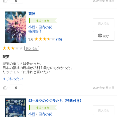
0
2024年01月18日
死神
小説・文芸
購入済み
小説
/
国内小説
篠田節子
読む
3.6
(15)
購入済み
現実
現実の厳しさは分かった。
日本の福祉の現場が功利主義なのも分かった。
リッチモンドに帰れと言いたい
＃じれったい
0
2024年01月11日
52ヘルツのクジラたち【特典付き】
小説・文芸
購入済み
小説
/
国内小説