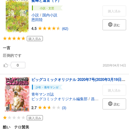
蜜蜂と遠雷（下）
小説・文芸
購入済み
小説
/
国内小説
恩田陸
読む
4.5
(62)
購入済み
一言
圧倒的です
0
2020年04月14日
ビッグコミックオリジナル 2020年7号(2020年3月19日発売)
少年・青年マンガ
購入済み
青年マンガ誌
ビッグコミックオリジナル編集部
/
昌原光一
/
香川まさひ
読む
2.7
(3)
購入済み
酷い テロ賛美