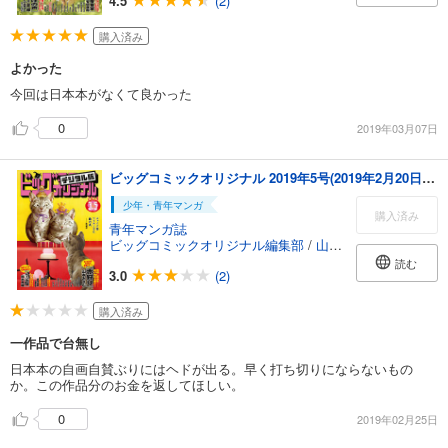
4.5
(2)
購入済み
よかった
今回は日本本がなくて良かった
0
2019年03月07日
ビッグコミックオリジナル 2019年5号(2019年2月20日発売)
少年・青年マンガ
購入済み
青年マンガ誌
ビッグコミックオリジナル編集部
/
山本おさむ
/
やまさき
読む
3.0
(2)
購入済み
一作品で台無し
日本本の自画自賛ぶりにはヘドが出る。早く打ち切りにならないもの
か。この作品分のお金を返してほしい。
0
2019年02月25日