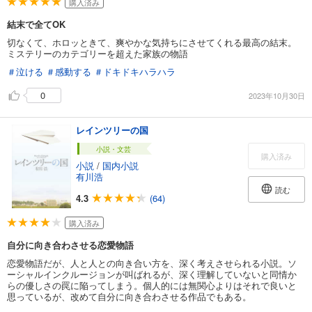
購入済み
結末で全てOK
切なくて、ホロッときて、爽やかな気持ちにさせてくれる最高の結末。
ミステリーのカテゴリーを超えた家族の物語
＃泣ける
＃感動する
＃ドキドキハラハラ
0
2023年10月30日
レインツリーの国
小説・文芸
購入済み
小説
/
国内小説
有川浩
読む
4.3
(64)
購入済み
自分に向き合わさせる恋愛物語
恋愛物語だが、人と人との向き合い方を、深く考えさせられる小説。ソ
ーシャルインクルージョンが叫ばれるが、深く理解していないと同情か
らの優しさの罠に陥ってしまう。個人的には無関心よりはそれで良いと
思っているが、改めて自分に向き合わさせる作品でもある。