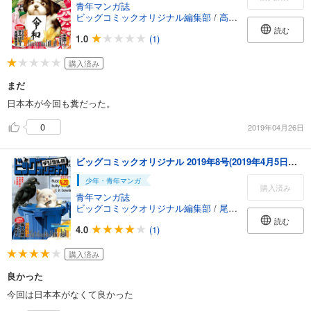
青年マンガ誌
ビッグコミックオリジナル編集部
/
高橋留美子
/
リチャー
読む
1.0
(1)
購入済み
まだ
日本本が今回も糞だった。
0
2019年04月26日
ビッグコミックオリジナル 2019年8号(2019年4月5日発売)
少年・青年マンガ
購入済み
青年マンガ誌
ビッグコミックオリジナル編集部
/
尾瀬あきら
/
西條奈加
読む
4.0
(1)
購入済み
良かった
今回は日本本がなくて良かった