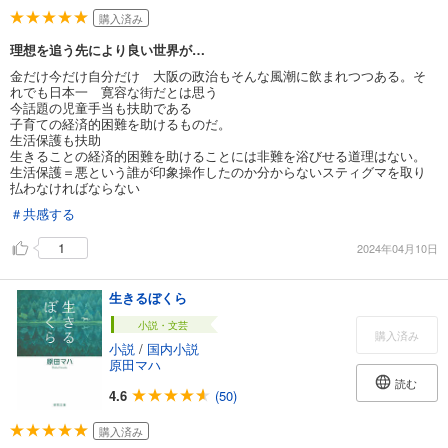
購入済み
理想を追う先により良い世界が…
金だけ今だけ自分だけ 大阪の政治もそんな風潮に飲まれつつある。そ
れでも日本一 寛容な街だとは思う
今話題の児童手当も扶助である
子育ての経済的困難を助けるものだ。
生活保護も扶助
生きることの経済的困難を助けることには非難を浴びせる道理はない。
生活保護＝悪という誰が印象操作したのか分からないスティグマを取り
払わなければならない
＃共感する
1
2024年04月10日
生きるぼくら
小説・文芸
購入済み
小説
/
国内小説
原田マハ
読む
4.6
(50)
購入済み