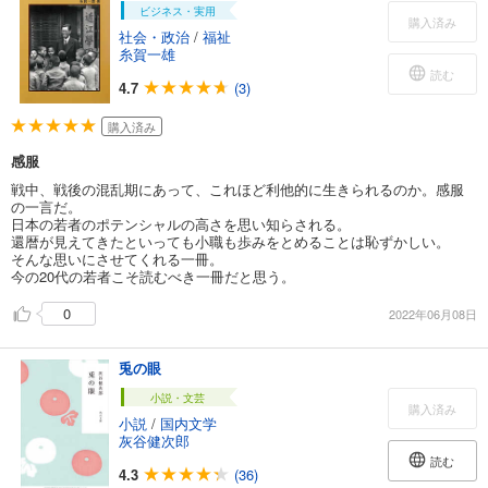
ビジネス・実用
購入済み
社会・政治
/
福祉
糸賀一雄
読む
4.7
(3)
購入済み
感服
戦中、戦後の混乱期にあって、これほど利他的に生きられるのか。感服
の一言だ。
日本の若者のポテンシャルの高さを思い知らされる。
還暦が見えてきたといっても小職も歩みをとめることは恥ずかしい。
そんな思いにさせてくれる一冊。
今の20代の若者こそ読むべき一冊だと思う。
0
2022年06月08日
兎の眼
小説・文芸
購入済み
小説
/
国内文学
灰谷健次郎
読む
4.3
(36)