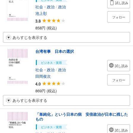
試し読み
社会・政治
/
政治
池上彰
フォロー
3.8
858円 (税込)
あらすじを表示する
台湾有事 日本の選択
ビジネス・実用
試し読み
社会・政治
/
政治
田岡俊次
フォロー
4.0
869円 (税込)
あらすじを表示する
「単純化」という日本の病 安倍政治が日本に残した
もの
ビジネス・実用
試し読み