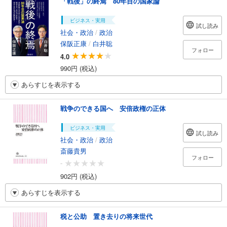
「戦後」の終焉 80年目の国家論
ビジネス・実用
試し読み
社会・政治
/
政治
保阪正康
/
白井聡
フォロー
4.0
990円 (税込)
あらすじを表示する
戦争のできる国へ 安倍政権の正体
ビジネス・実用
試し読み
社会・政治
/
政治
斎藤貴男
フォロー
-
902円 (税込)
あらすじを表示する
税と公助 置き去りの将来世代