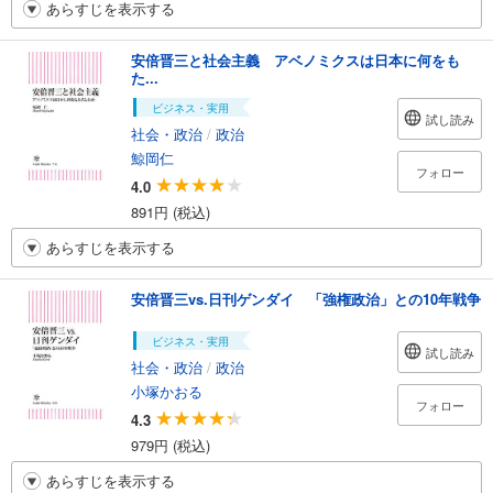
あらすじを表示する
安倍晋三と社会主義 アベノミクスは日本に何をも
た...
ビジネス・実用
試し読み
社会・政治
/
政治
鯨岡仁
フォロー
4.0
891円 (税込)
あらすじを表示する
安倍晋三vs.日刊ゲンダイ 「強権政治」との10年戦争
ビジネス・実用
試し読み
社会・政治
/
政治
小塚かおる
フォロー
4.3
979円 (税込)
あらすじを表示する