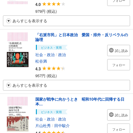
フォロー
4.0
979円 (税込)
あらすじを表示する
「右派市民」と日本政治 愛国・排外・反リベラルの
論理
ビジネス・実用
試し読み
社会・政治
/
政治
松谷満
フォロー
4.3
957円 (税込)
あらすじを表示する
国家が戦争に向かうとき 昭和10年代に回帰する日
本...
ビジネス・実用
試し読み
社会・政治
/
政治
片山杜秀
/
田中駿介
フォロー