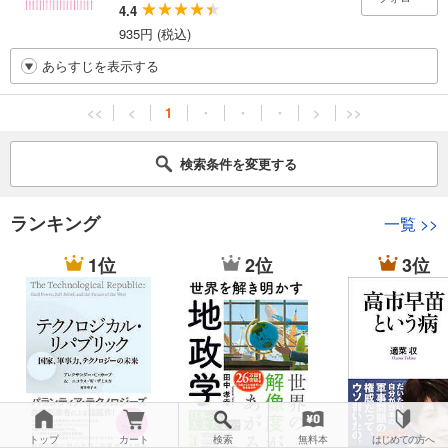
4.4
935円 (税込)
あらすじを表示する
<<
<
1
・
・
・
>
>>
検索条件を変更する
ランキング
一覧
>>
1位
2位
3位
トップ
カート
検索
無料本
はじめての方へ