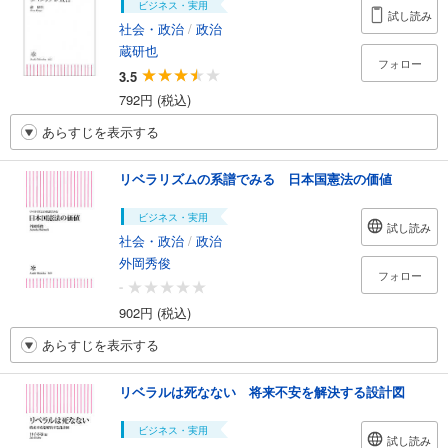
ビジネス・実用
試し読み
社会・政治
/
政治
蔵研也
フォロー
3.5
792円 (税込)
あらすじを表示する
リベラリズムの系譜でみる 日本国憲法の価値
ビジネス・実用
試し読み
社会・政治
/
政治
外岡秀俊
フォロー
-
902円 (税込)
あらすじを表示する
リベラルは死なない 将来不安を解決する設計図
ビジネス・実用
試し読み