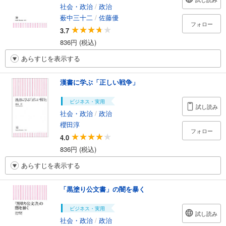
社会・政治
/
政治
薮中三十二
/
佐藤優
フォロー
3.7
836円 (税込)
あらすじを表示する
漢書に学ぶ「正しい戦争」
ビジネス・実用
試し読み
社会・政治
/
政治
櫻田淳
フォロー
4.0
836円 (税込)
あらすじを表示する
「黒塗り公文書」の闇を暴く
ビジネス・実用
試し読み
社会・政治
/
政治