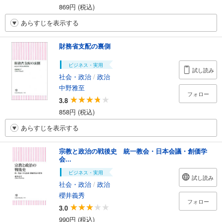
869円 (税込)
あらすじを表示する
財務省支配の裏側
ビジネス・実用
試し読み
社会・政治
/
政治
中野雅至
フォロー
3.8
858円 (税込)
あらすじを表示する
宗教と政治の戦後史 統一教会・日本会議・創価学
会...
ビジネス・実用
試し読み
社会・政治
/
政治
櫻井義秀
フォロー
3.0
990円 (税込)