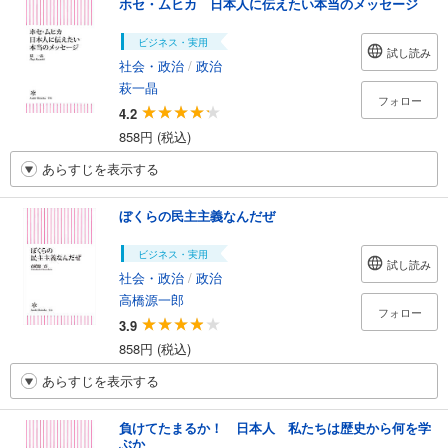
ホセ・ムヒカ 日本人に伝えたい本当のメッセージ
ビジネス・実用
試し読み
社会・政治
/
政治
萩一晶
フォロー
4.2
858円 (税込)
あらすじを表示する
ぼくらの民主主義なんだぜ
ビジネス・実用
試し読み
社会・政治
/
政治
高橋源一郎
フォロー
3.9
858円 (税込)
あらすじを表示する
負けてたまるか！ 日本人 私たちは歴史から何を学
ぶか