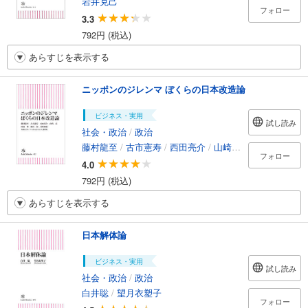
岩井克己
フォロー
3.3
792円 (税込)
あらすじを表示する
ニッポンのジレンマ ぼくらの日本改造論
ビジネス・実用
試し読み
社会・政治
/
政治
藤村龍至
/
古市憲寿
/
西田亮介
/
山崎亮
/
開沼博
/
藤沢
フォロー
4.0
792円 (税込)
あらすじを表示する
日本解体論
ビジネス・実用
試し読み
社会・政治
/
政治
白井聡
/
望月衣塑子
フォロー