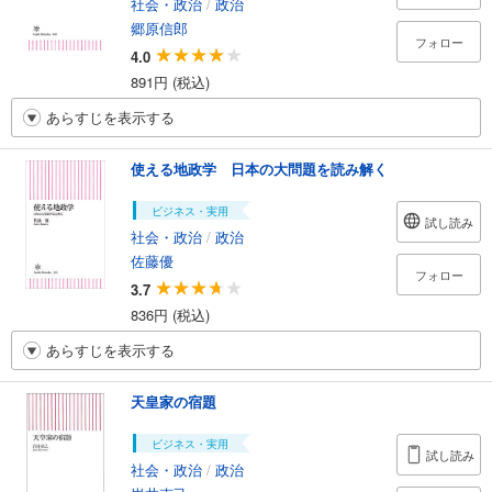
社会・政治
/
政治
郷原信郎
フォロー
4.0
891円 (税込)
あらすじを表示する
使える地政学 日本の大問題を読み解く
ビジネス・実用
試し読み
社会・政治
/
政治
佐藤優
フォロー
3.7
836円 (税込)
あらすじを表示する
天皇家の宿題
ビジネス・実用
試し読み
社会・政治
/
政治