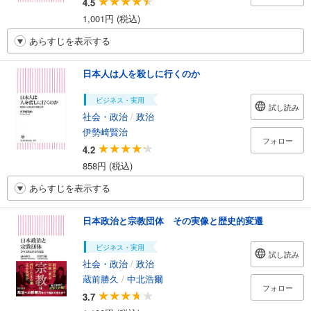
4.5
1,001円 (税込)
あらすじを表示する
日本人は人を殺しに行くのか
ビジネス・実用
試し読み
社会・政治
/
政治
伊勢崎賢治
フォロー
4.2
858円 (税込)
あらすじを表示する
日本政治と宗教団体 その実像と歴史的変遷
ビジネス・実用
試し読み
社会・政治
/
政治
蔵前勝久
/
中北浩爾
フォロー
3.7