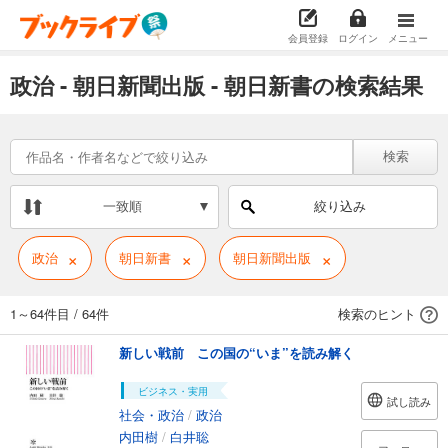
会員登録
ログイン
メニュー
政治 - 朝日新聞出版 - 朝日新書の検索結果
検索
一致順
絞り込み
×
×
×
政治
朝日新書
朝日新聞出版
1～64件目
/
64件
検索のヒント
新しい戦前 この国の“いま”を読み解く
ビジネス・実用
試し読み
社会・政治
/
政治
内田樹
/
白井聡