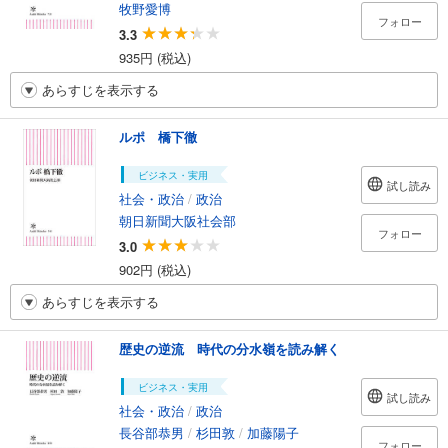
牧野愛博
フォロー
3.3
935円 (税込)
あらすじを表示する
ルポ 橋下徹
ビジネス・実用
試し読み
社会・政治
/
政治
朝日新聞大阪社会部
フォロー
3.0
902円 (税込)
あらすじを表示する
歴史の逆流 時代の分水嶺を読み解く
ビジネス・実用
試し読み
社会・政治
/
政治
長谷部恭男
/
杉田敦
/
加藤陽子
フォロー