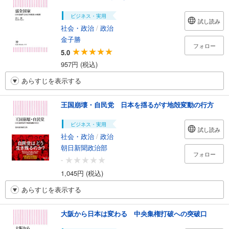
ビジネス・実用
試し読み
社会・政治
/
政治
金子勝
フォロー
5.0
957円 (税込)
あらすじを表示する
王国崩壊・自民党 日本を揺るがす地殻変動の行方
ビジネス・実用
試し読み
社会・政治
/
政治
朝日新聞政治部
フォロー
-
1,045円 (税込)
あらすじを表示する
大阪から日本は変わる 中央集権打破への突破口