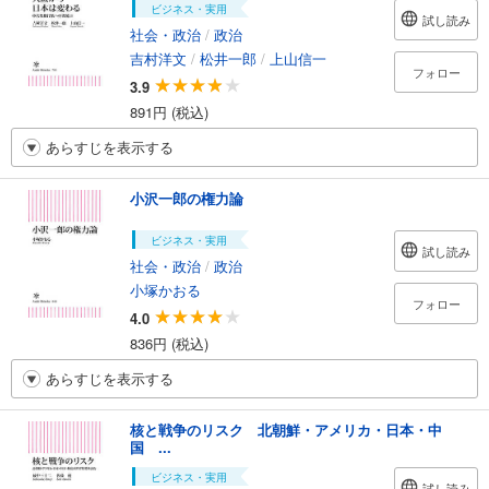
ビジネス・実用
試し読み
社会・政治
/
政治
吉村洋文
/
松井一郎
/
上山信一
フォロー
3.9
891円 (税込)
あらすじを表示する
小沢一郎の権力論
ビジネス・実用
試し読み
社会・政治
/
政治
小塚かおる
フォロー
4.0
836円 (税込)
あらすじを表示する
核と戦争のリスク 北朝鮮・アメリカ・日本・中
国 ...
ビジネス・実用
試し読み