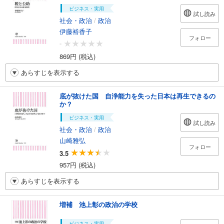
ビジネス・実用
試し読み
社会・政治
/
政治
伊藤裕香子
フォロー
-
869円 (税込)
あらすじを表示する
底が抜けた国 自浄能力を失った日本は再生できるの
か？
ビジネス・実用
試し読み
社会・政治
/
政治
山崎雅弘
フォロー
3.5
957円 (税込)
あらすじを表示する
増補 池上彰の政治の学校
ビジネス・実用