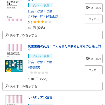
ビジネス・実用
試し読み
社会・政治
/
政治
丹羽宇一郎
/
保阪正康
フォロー
3.5
891円 (税込)
あらすじを表示する
民主主義の死角 つくられた高齢者と若者の分断と対
立
ビジネス・実用
試し読み
社会・政治
/
政治
鵜飼健史
フォロー
-
1,100円 (税込)
あらすじを表示する
リバタリアン宣言