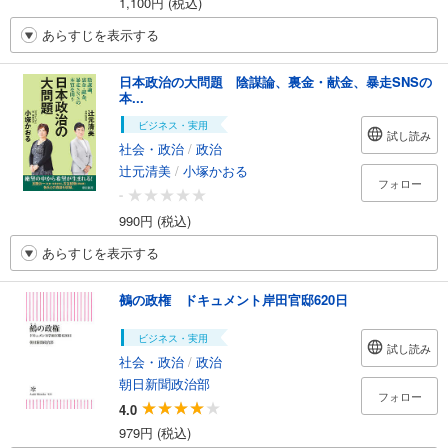
1,100円 (税込)
あらすじを表示する
日本政治の大問題 陰謀論、裏金・献金、暴走SNSの
本...
ビジネス・実用
試し読み
社会・政治
/
政治
辻元清美
/
小塚かおる
フォロー
-
990円 (税込)
あらすじを表示する
鵺の政権 ドキュメント岸田官邸620日
ビジネス・実用
試し読み
社会・政治
/
政治
朝日新聞政治部
フォロー
4.0
979円 (税込)