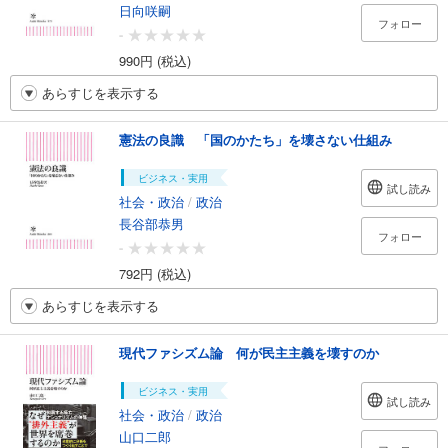
日向咲嗣
フォロー
-
990円 (税込)
あらすじを表示する
憲法の良識 「国のかたち」を壊さない仕組み
ビジネス・実用
試し読み
社会・政治
/
政治
長谷部恭男
フォロー
-
792円 (税込)
あらすじを表示する
現代ファシズム論 何が民主主義を壊すのか
ビジネス・実用
試し読み
社会・政治
/
政治
山口二郎