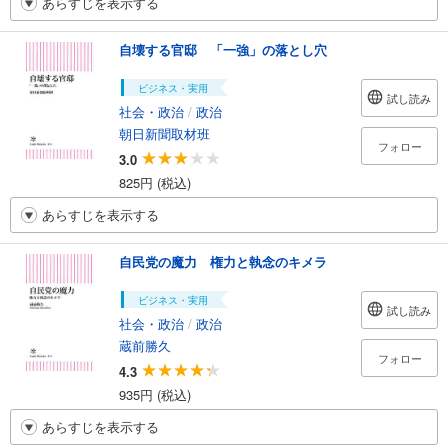
あらすじを表示する
自壊する官邸 「一強」の落とし穴
ビジネス・実用
試し読み
社会・政治
/
政治
朝日新聞取材班
フォロー
3.0
825円 (税込)
あらすじを表示する
自民党の魔力 権力と執念のキメラ
ビジネス・実用
試し読み
社会・政治
/
政治
蔵前勝久
フォロー
4.3
935円 (税込)
あらすじを表示する