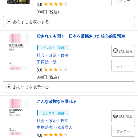
フォロー
4.0
990円 (税込)
あらすじを表示する
殺されても聞く 日本を震撼させた核心的質問30
ビジネス・実用
試し読み
社会・政治
/
政治
田原総一朗
フォロー
3.0
869円 (税込)
あらすじを表示する
こんな政権なら乗れる
ビジネス・実用
試し読み
社会・政治
/
政治
中島岳志
/
保坂展人
フォロー
4.0