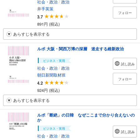
社会・政治
/
政治
井手英策
フォロー
3.7
891円 (税込)
あらすじを表示する
ルポ 大阪・関西万博の深層 迷走する維新政治
ビジネス・実用
試し読み
社会・政治
/
政治
朝日新聞取材班
フォロー
4.2
924円 (税込)
あらすじを表示する
ルポ「断絶」の日韓 なぜここまで分かり合えないの
か
ビジネス・実用
試し読み
社会・政治
/
政治