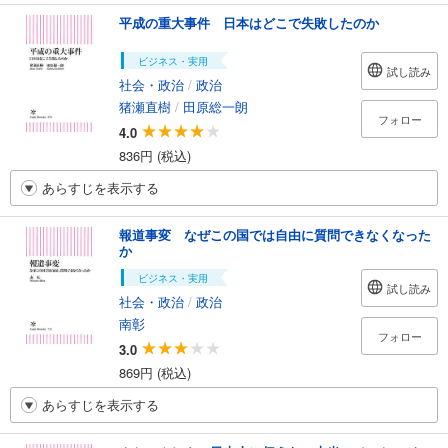
平成の重大事件 日本はどこで失敗したのか
ビジネス・実用
試し読み
社会・政治
/
政治
猪瀬直樹
/
田原総一朗
フォロー
4.0
836円 (税込)
あらすじを表示する
報道事変 なぜこの国では自由に質問できなくなった
か
ビジネス・実用
試し読み
社会・政治
/
政治
南彰
フォロー
3.0
869円 (税込)
あらすじを表示する