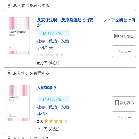
あらすじを表示する
反安保法制・反原発運動で出現── シニア左翼とは何
か
ビジネス・実用
試し読み
社会・政治
/
政治
小林哲夫
フォロー
-
858円 (税込)
あらすじを表示する
反戦軍事学
ビジネス・実用
試し読み
社会・政治
/
政治
林信吾
フォロー
3.8
792円 (税込)
あらすじを表示する