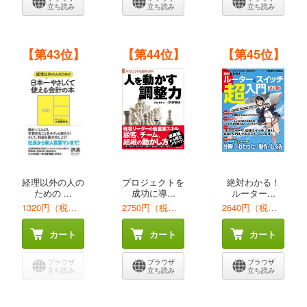
立ち読み
立ち読み
立ち読み
【第43位】
【第44位】
【第45位】
経理以外の人の
プロジェクトを
絶対わかる！
ための ...
成功に導...
ルーター...
1320円（税込）
2750円（税込）
2640円（税込）
カート
カート
カート
ブラウザ
ブラウザ
ブラウザ
立ち読み
立ち読み
立ち読み