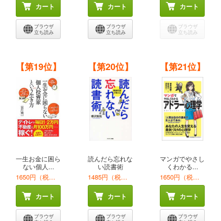
カート
カート
カート
ブラウザ
ブラウザ
ブラウザ
立ち読み
立ち読み
立ち読み
【第19位】
【第20位】
【第21位】
一生お金に困ら
読んだら忘れな
マンガでやさし
ない個人...
い読書術
くわかる...
1650円（税込）
1485円（税込）
1650円（税込）
カート
カート
カート
ブラウザ
ブラウザ
ブラウザ