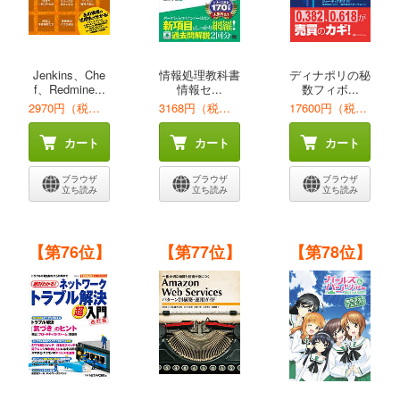
Jenkins、Che
情報処理教科書
ディナポリの秘
f、Redmine...
情報セ...
数フィボ...
2970円（税込）
3168円（税込）
17600円（税込）
カート
カート
カート
ブラウザ
ブラウザ
ブラウザ
立ち読み
立ち読み
立ち読み
【第76位】
【第77位】
【第78位】