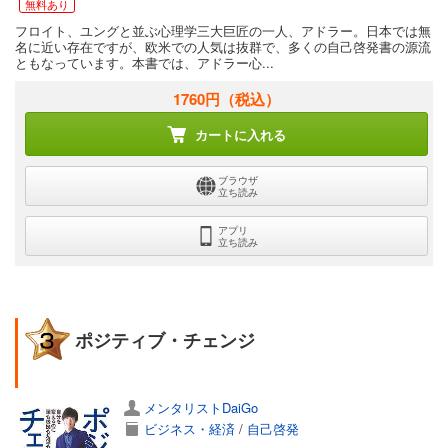
無料あり
フロイト、ユングと並ぶ心理学三大巨匠の一人、アドラー。日本では無
名に近い存在ですが、欧米での人気は抜群で、多くの自己啓発書の源流
ともなっています。本書では、アドラー心...
1760円
（税込）
カートに入れる
ブラウザ
立ち読み
アプリ
立ち読み
ポジティブ・チェンジ
メンタリストDaiGo
ビジネス・経済
/
自己啓発