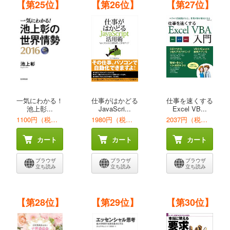
【第25位】
【第26位】
【第27位】
一気にわかる！
仕事がはかどる
仕事を速くする
池上彰...
JavaScri...
Excel VB...
1100円（税込）
1980円（税込）
2037円（税込）
カート
カート
カート
ブラウザ
ブラウザ
ブラウザ
立ち読み
立ち読み
立ち読み
【第28位】
【第29位】
【第30位】