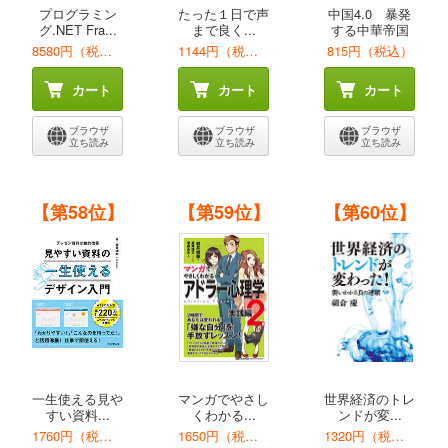
プログラミン
たった１日で声
中国4.0 暴発
グ.NET Fra...
まで良く...
する中華帝国
8580円（税込）
1144円（税込）
815円（税込）
カート
カート
カート
ブラウザ
ブラウザ
ブラウザ
立ち読み
立ち読み
立ち読み
【第58位】
【第59位】
【第60位】
一生使える見や
マンガでやさし
世界経済のトレ
すい資料...
くわかる...
ンドが変...
1760円（税込）
1650円（税込）
1320円（税込）