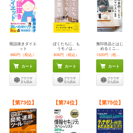
呪詛抜きダイエ
ぼくたちに、も
無印良品とはじ
ット
うモノは...
めるミニ...
880円（税込）
836円（税込）
1320円（税込）
カート
カート
カート
ブラウザ
ブラウザ
ブラウザ
立ち読み
立ち読み
立ち読み
【第73位】
【第74位】
【第75位】