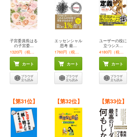
子宮委員長はる
エッセンシャル
ユーザーの役に
の子宮委...
思考 最...
立つシス...
1320円（税込）
1760円（税込）
4180円（税込）
カート
カート
カート
ブラウザ
ブラウザ
ブラウザ
立ち読み
立ち読み
立ち読み
【第31位】
【第32位】
【第33位】