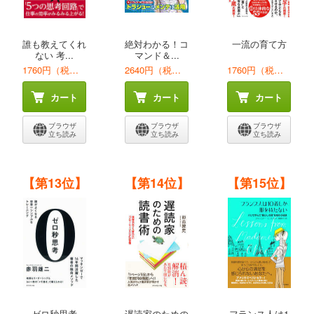
誰も教えてくれ
絶対わかる！コ
一流の育て方
ない 考...
マンド＆...
1760円（税込）
2640円（税込）
1760円（税込）
カート
カート
カート
ブラウザ
ブラウザ
ブラウザ
立ち読み
立ち読み
立ち読み
【第13位】
【第14位】
【第15位】
ゼロ秒思考
遅読家のための
フランス人は1