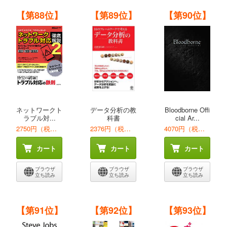
【第88位】
【第89位】
【第90位】
ネットワークト
データ分析の教
Bloodborne Offi
ラブル対...
科書
cial Ar...
2750円（税込）
2376円（税込）
4070円（税込）
カート
カート
カート
ブラウザ
ブラウザ
ブラウザ
立ち読み
立ち読み
立ち読み
【第91位】
【第92位】
【第93位】