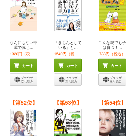
なんにもない部
「きちんとして
こんな親でも子
屋で赤ち...
いる」と...
は育つ！...
1320円（税込）
1540円（税込）
783円（税込）
カート
カート
カート
ブラウザ
ブラウザ
ブラウザ
立ち読み
立ち読み
立ち読み
【第52位】
【第53位】
【第54位】