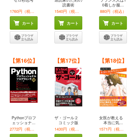
読書術
0着しか服...
1760円（税込）
1540円（税込）
880円（税込）
カート
カート
カート
ブラウザ
ブラウザ
ブラウザ
立ち読み
立ち読み
立ち読み
【第16位】
【第17位】
【第18位】
Pythonプロフ
ザ・ゴール２
女医が教える
ェッショナ...
コミック版
本当に気...
2772円（税込）
1430円（税込）
1571円（税込）