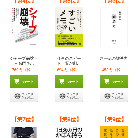
【第4位】
【第5位】
【第6位】
シャープ崩壊－
仕事のスピー
超一流の雑談力
－名門企...
ド・質が劇...
1760円（税込）
1694円（税込）
1458円（税込）
カート
カート
カート
ブラウザ
ブラウザ
ブラウザ
立ち読み
立ち読み
立ち読み
【第7位】
【第8位】
【第9位】