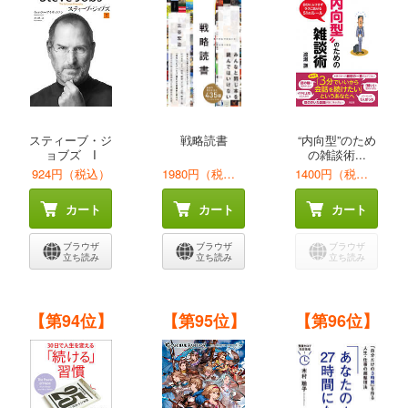
スティーブ・ジ
戦略読書
“内向型”のため
ョブズ I
の雑談術...
924円（税込）
1980円（税込）
1400円（税込）
カート
カート
カート
ブラウザ
ブラウザ
ブラウザ
立ち読み
立ち読み
立ち読み
【第94位】
【第95位】
【第96位】