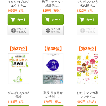
４００のプロジ
数字・データ・
マリガンという
ェクトを...
統計的に...
名の贈り...
1056円（税込）
825円（税込）
1320円（税込）
カート
カート
カート
ブラウザ
ブラウザ
ブラウザ
立ち読み
立ち読み
立ち読み
【第37位】
【第38位】
【第39位】
がんばらない成
実践 引き寄せ
おたくマンガ家
長論
の法則 ...
ママデビ...
1188円（税込）
1870円（税込）
990円（税込）