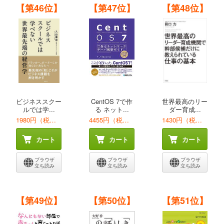
【第46位】
【第47位】
【第48位】
ビジネススクー
CentOS 7で作
世界最高のリー
ルでは学...
る ネット...
ダー育成...
1980円（税込）
4455円（税込）
1430円（税込）
カート
カート
カート
ブラウザ
ブラウザ
ブラウザ
立ち読み
立ち読み
立ち読み
【第49位】
【第50位】
【第51位】