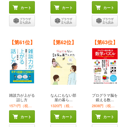
カート
カート
カート
ブラウザ
ブラウザ
ブラウザ
立ち読み
立ち読み
立ち読み
【第61位】
【第62位】
【第63位】
雑談力が上がる
なんにもない部
プログラマ脳を
話し方
屋の暮ら...
鍛える数...
1571円（税込）
1320円（税込）
2838円（税込）
カート
カート
カート