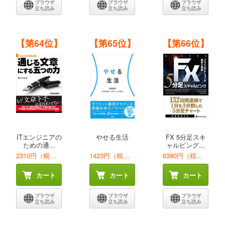
ブラウザ
ブラウザ
ブラウザ
立ち読み
立ち読み
立ち読み
【第64位】
【第65位】
【第66位】
ITエンジニアの
やせる生活
FX 5分足スキ
ための通...
ャルピング...
2310円（税込）
1423円（税込）
6380円（税込）
カート
カート
カート
ブラウザ
ブラウザ
ブラウザ
立ち読み
立ち読み
立ち読み