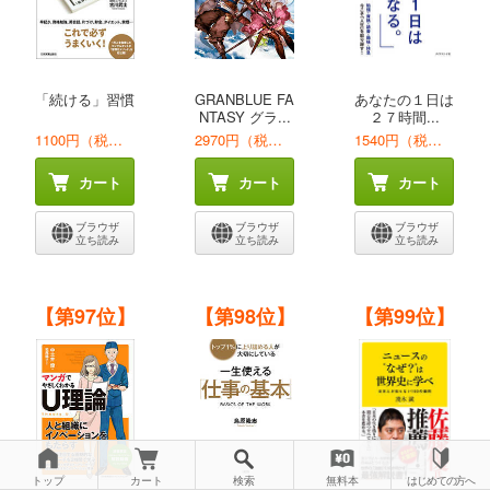
「続ける」習慣
GRANBLUE FA
あなたの１日は
NTASY グラ...
２７時間...
1100円（税込）
2970円（税込）
1540円（税込）
カート
カート
カート
ブラウザ
ブラウザ
ブラウザ
立ち読み
立ち読み
立ち読み
【第97位】
【第98位】
【第99位】
トップ
カート
検索
無料本
はじめての方へ