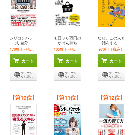
シリコンバレー
１日３６万円の
なぜ、この人と
式 自分...
かばん持ち
話をする...
1760円（税込）
1650円（税込）
976円（税込）
カート
カート
カート
ブラウザ
ブラウザ
ブラウザ
立ち読み
立ち読み
立ち読み
【第10位】
【第11位】
【第12位】