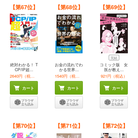
【第67位】
【第68位】
【第69位】
完結
絶対わかる！ T
お金の流れでわ
コミック版 女
CP/IP超...
かる世界...
医が教え...
2640円（税込）
1540円（税込）
921円（税込）
カート
カート
カート
ブラウザ
ブラウザ
ブラウザ
立ち読み
立ち読み
立ち読み
【第70位】
【第71位】
【第72位】