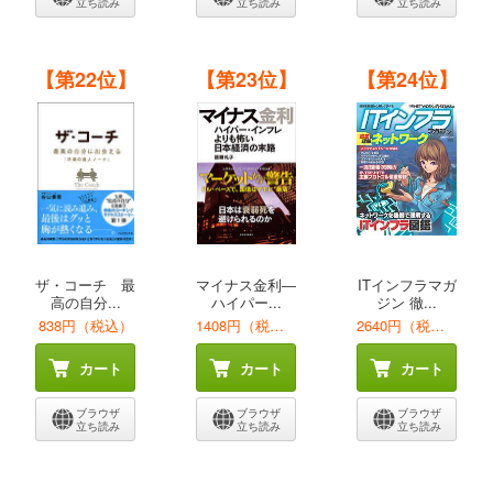
立ち読み
立ち読み
立ち読み
【第22位】
【第23位】
【第24位】
ザ・コーチ 最
マイナス金利―
ITインフラマガ
高の自分...
ハイパー...
ジン 徹...
838円（税込）
1408円（税込）
2640円（税込）
カート
カート
カート
ブラウザ
ブラウザ
ブラウザ
立ち読み
立ち読み
立ち読み