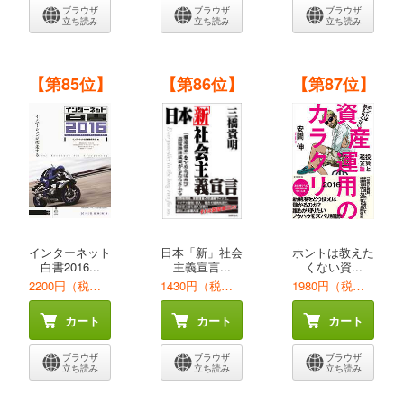
ブラウザ
ブラウザ
ブラウザ
立ち読み
立ち読み
立ち読み
【第85位】
【第86位】
【第87位】
インターネット
日本「新」社会
ホントは教えた
白書2016...
主義宣言...
くない資...
2200円（税込）
1430円（税込）
1980円（税込）
カート
カート
カート
ブラウザ
ブラウザ
ブラウザ
立ち読み
立ち読み
立ち読み