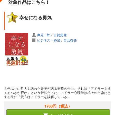
対象作品はこちら！
幸せになる勇気
岸見一郎
/
古賀史健
ビジネス・経済
/
自己啓発
３年ぶりに哲人を訪ねた青年が語る衝撃の告白。それは「アドラーを捨
てるべきか否か」という苦悩だった。アドラー心理学は机上の空論だと
する彼に「貴方はアドラーを誤解している...
1760円
（税込）