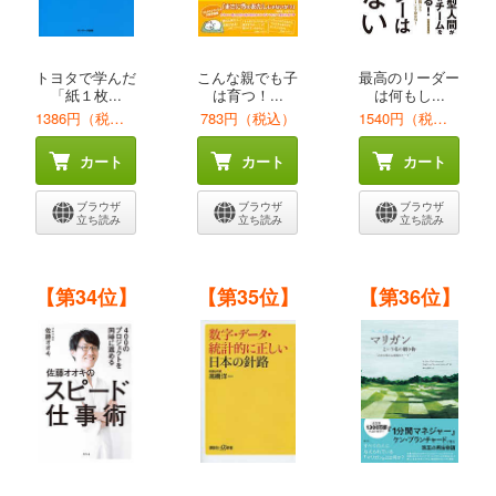
トヨタで学んだ
こんな親でも子
最高のリーダー
「紙１枚...
は育つ！...
は何もし...
1386円（税込）
783円（税込）
1540円（税込）
カート
カート
カート
ブラウザ
ブラウザ
ブラウザ
立ち読み
立ち読み
立ち読み
【第34位】
【第35位】
【第36位】