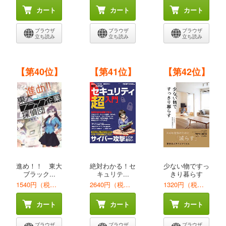
カート
カート
カート
ブラウザ
ブラウザ
ブラウザ
立ち読み
立ち読み
立ち読み
【第40位】
【第41位】
【第42位】
進め！！ 東大
絶対わかる！セ
少ない物ですっ
ブラック...
キュリテ...
きり暮らす
1540円（税込）
2640円（税込）
1320円（税込）
カート
カート
カート
ブラウザ
ブラウザ
ブラウザ