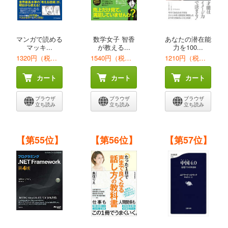
マンガで読める
数学女子 智香
あなたの潜在能
マッキ...
が教える...
力を100...
1320円（税込）
1540円（税込）
1210円（税込）
カート
カート
カート
ブラウザ
ブラウザ
ブラウザ
立ち読み
立ち読み
立ち読み
【第55位】
【第56位】
【第57位】