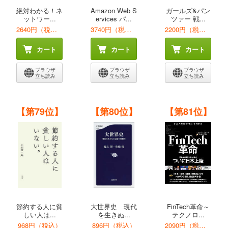
絶対わかる！ネ
Amazon Web S
ガールズ&パン
ットワー...
ervices パ...
ツァー 戦...
2640円（税込）
3740円（税込）
2200円（税込）
カート
カート
カート
ブラウザ
ブラウザ
ブラウザ
立ち読み
立ち読み
立ち読み
【第79位】
【第80位】
【第81位】
節約する人に貧
大世界史 現代
FinTech革命～
しい人は...
を生きぬ...
テクノロ...
968円（税込）
896円（税込）
2090円（税込）