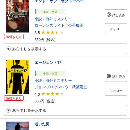
エンド・オブ・オクトーバー
小説・文芸
試し読み
小説
/
海外ミステリー
ローレンスライト
/
公手成幸
フォロー
3.5
値引きあり
550円 (税込)
あらすじを表示する
エージェント17
小説・文芸
試し読み
小説
/
海外ミステリー
ジョンブロウンロウ
/
武藤陽生
フォロー
4.0
値引きあり
880円 (税込)
あらすじを表示する
老いた男