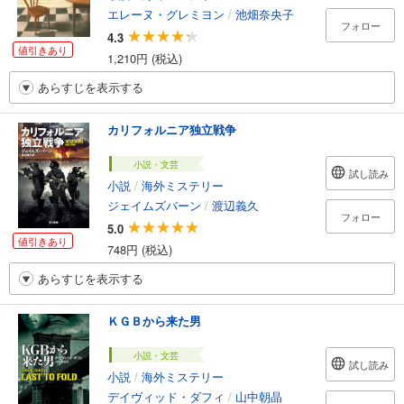
エレーヌ・グレミヨン
/
池畑奈央子
フォロー
4.3
値引きあり
1,210円 (税込)
あらすじを表示する
カリフォルニア独立戦争
小説・文芸
試し読み
小説
/
海外ミステリー
ジェイムズバーン
/
渡辺義久
フォロー
5.0
値引きあり
748円 (税込)
あらすじを表示する
ＫＧＢから来た男
小説・文芸
試し読み
小説
/
海外ミステリー
デイヴィッド・ダフィ
/
山中朝晶