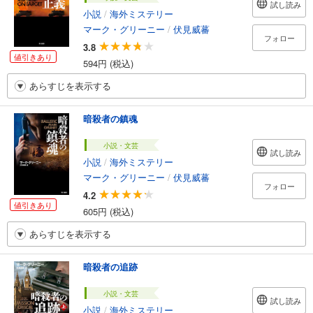
試し読み
小説
/
海外ミステリー
マーク・グリーニー
/
伏見威蕃
フォロー
3.8
値引きあり
594円 (税込)
あらすじを表示する
暗殺者の鎮魂
小説・文芸
試し読み
小説
/
海外ミステリー
マーク・グリーニー
/
伏見威蕃
フォロー
4.2
値引きあり
605円 (税込)
あらすじを表示する
暗殺者の追跡
小説・文芸
試し読み
小説
/
海外ミステリー