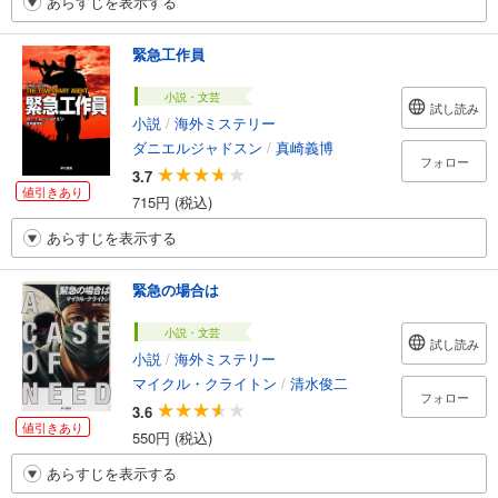
あらすじを表示する
緊急工作員
小説・文芸
試し読み
小説
/
海外ミステリー
ダニエルジャドスン
/
真崎義博
フォロー
3.7
値引きあり
715円 (税込)
あらすじを表示する
緊急の場合は
小説・文芸
試し読み
小説
/
海外ミステリー
マイクル・クライトン
/
清水俊二
フォロー
3.6
値引きあり
550円 (税込)
あらすじを表示する