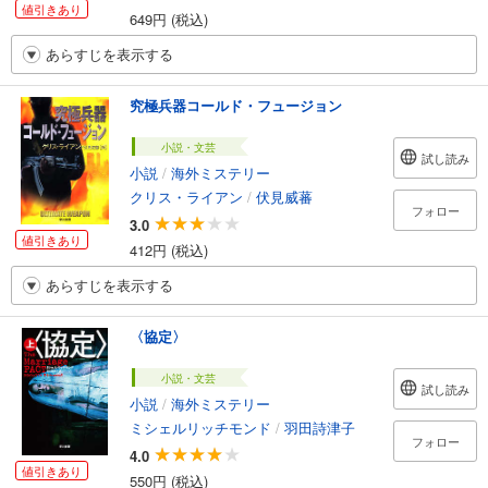
値引きあり
649円 (税込)
あらすじを表示する
究極兵器コールド・フュージョン
小説・文芸
試し読み
小説
/
海外ミステリー
クリス・ライアン
/
伏見威蕃
フォロー
3.0
値引きあり
412円 (税込)
あらすじを表示する
〈協定〉
小説・文芸
試し読み
小説
/
海外ミステリー
ミシェルリッチモンド
/
羽田詩津子
フォロー
4.0
値引きあり
550円 (税込)