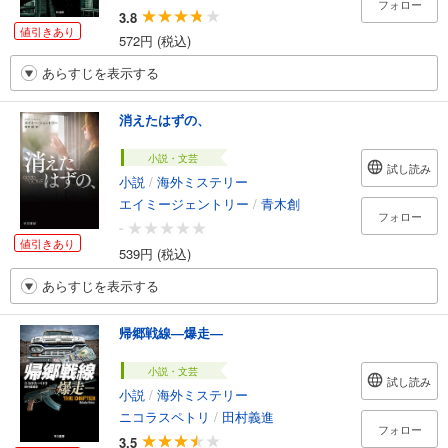
フォロー
3.8
値引きあり
572円 (税込)
あらすじを表示する
消えたはずの、
小説・文芸
試し読み
小説
/
海外ミステリー
エイミージェントリー
/
青木創
フォロー
-
値引きあり
539円 (税込)
あらすじを表示する
帰郷戦線―爆走―
小説・文芸
試し読み
小説
/
海外ミステリー
ニコラスペトリ
/
田村義進
フォロー
3.5