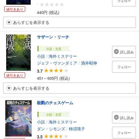
フォロー
-
値引きあり
440円 (税込)
あらすじを表示する
サザーン・リーチ
小説・文芸
試し読み
小説
/
海外ミステリー
ジェフ・ヴァンダミア
/
酒井昭伸
フォロー
3.7
値引きあり
451～605円 (税込)
あらすじを表示する
殺戮のチェスゲーム
小説・文芸
試し読み
小説
/
海外ミステリー
ダン・シモンズ
/
柿沼瑛子
フォロー
3.5