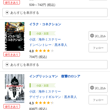
値引きあり
539～742円 (税込)
あらすじを表示する
イラク・コネクション
小説・文芸
試し読み
小説
/
海外ミステリー
ドンベントレー
/
黒木章人
フォロー
4.0
値引きあり
704円 (税込)
あらすじを表示する
イングリッシュマン 復讐のロシア
小説・文芸
試し読み
小説
/
海外ミステリー
デイヴィッドギルマン
/
黒木章人
フォロー
4.3
値引きあり
836円 (税込)