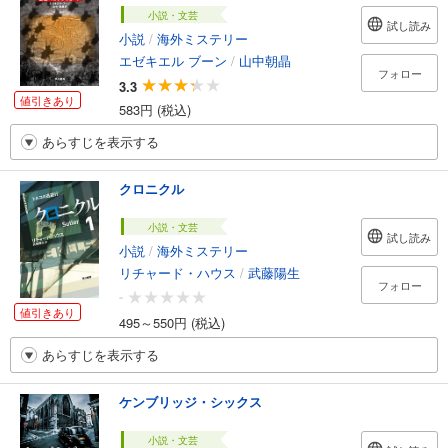
小説・文芸
試し読み
小説
/
海外ミステリー
エゼキエル ブーン
/
山中朝晶
フォロー
3.3
値引きあり
583円 (税込)
あらすじを表示する
クロニクル
小説・文芸
試し読み
小説
/
海外ミステリー
リチャード・ハウス
/
武藤陽生
フォロー
-
値引きあり
495～550円 (税込)
あらすじを表示する
ケンブリッジ・シックス
小説・文芸