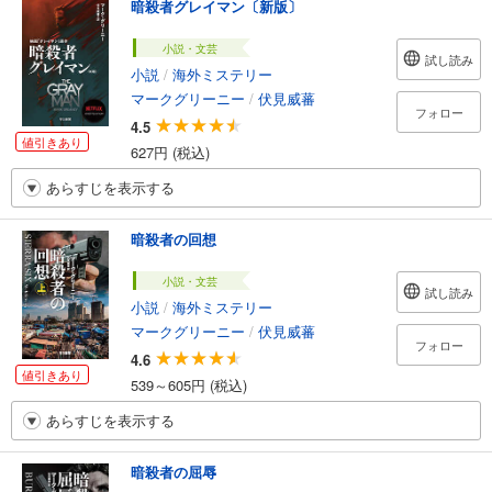
暗殺者グレイマン〔新版〕
小説・文芸
試し読み
小説
/
海外ミステリー
マークグリーニー
/
伏見威蕃
フォロー
4.5
値引きあり
627円 (税込)
あらすじを表示する
暗殺者の回想
小説・文芸
試し読み
小説
/
海外ミステリー
マークグリーニー
/
伏見威蕃
フォロー
4.6
値引きあり
539～605円 (税込)
あらすじを表示する
暗殺者の屈辱