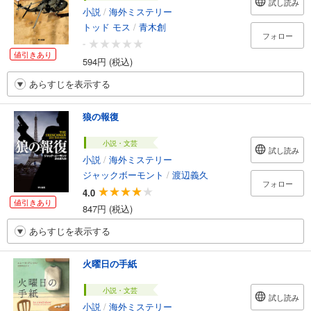
試し読み
小説
/
海外ミステリー
トッド モス
/
青木創
フォロー
-
値引きあり
594円 (税込)
あらすじを表示する
狼の報復
小説・文芸
試し読み
小説
/
海外ミステリー
ジャックボーモント
/
渡辺義久
フォロー
4.0
値引きあり
847円 (税込)
あらすじを表示する
火曜日の手紙
小説・文芸
試し読み
小説
/
海外ミステリー