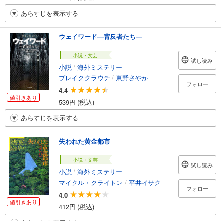
あらすじを表示する
ウェイワード―背反者たち―
小説・文芸
試し読み
小説
/
海外ミステリー
ブレイククラウチ
/
東野さやか
フォロー
4.4
値引きあり
539円 (税込)
あらすじを表示する
失われた黄金都市
小説・文芸
試し読み
小説
/
海外ミステリー
マイクル・クライトン
/
平井イサク
フォロー
4.0
値引きあり
412円 (税込)