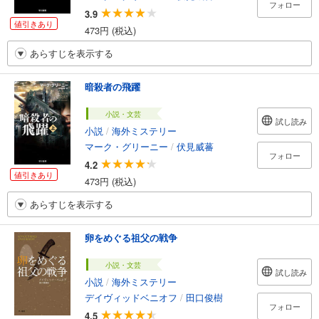
フォロー
3.9
値引きあり
473円 (税込)
あらすじを表示する
暗殺者の飛躍
小説・文芸
試し読み
小説
/
海外ミステリー
マーク・グリーニー
/
伏見威蕃
フォロー
4.2
値引きあり
473円 (税込)
あらすじを表示する
卵をめぐる祖父の戦争
小説・文芸
試し読み
小説
/
海外ミステリー
デイヴィッドベニオフ
/
田口俊樹
フォロー
4.5