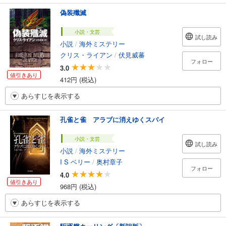
偽装殲滅
小説・文芸
試し読み
小説
/
海外ミステリー
クリス・ライアン
/
伏見威蕃
フォロー
3.0
値引きあり
412円 (税込)
あらすじを表示する
孔雀と雀 アラブに消えゆくスパイ
小説・文芸
試し読み
小説
/
海外ミステリー
I S ベリー
/
奥村章子
フォロー
4.0
値引きあり
968円 (税込)
あらすじを表示する