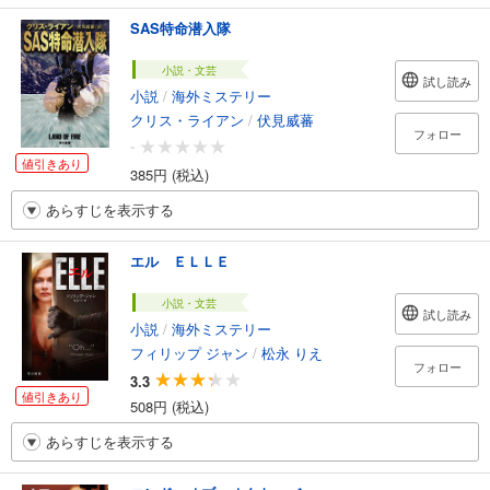
SAS特命潜入隊
小説・文芸
試し読み
小説
/
海外ミステリー
クリス・ライアン
/
伏見威蕃
フォロー
-
値引きあり
385円 (税込)
あらすじを表示する
エル ＥＬＬＥ
小説・文芸
試し読み
小説
/
海外ミステリー
フィリップ ジャン
/
松永 りえ
フォロー
3.3
値引きあり
508円 (税込)
あらすじを表示する