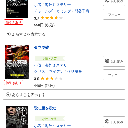
試し読み
小説
/
海外ミステリー
チャールズ・カミング
/
熊谷千寿
フォロー
3.7
値引きあり
550円 (税込)
あらすじを表示する
孤立突破
小説・文芸
試し読み
小説
/
海外ミステリー
クリス・ライアン
/
伏見威蕃
フォロー
3.0
値引きあり
440円 (税込)
あらすじを表示する
殺し屋を殺せ
小説・文芸
試し読み
小説
/
海外ミステリー