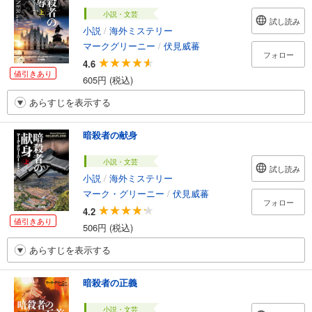
小説・文芸
試し読み
小説
/
海外ミステリー
マークグリーニー
/
伏見威蕃
フォロー
4.6
値引きあり
605円 (税込)
あらすじを表示する
暗殺者の献身
小説・文芸
試し読み
小説
/
海外ミステリー
マーク・グリーニー
/
伏見威蕃
フォロー
4.2
値引きあり
506円 (税込)
あらすじを表示する
暗殺者の正義
小説・文芸