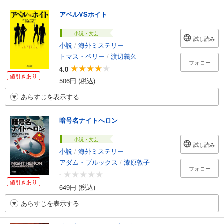
アベルVSホイト
小説・文芸
試し読み
小説
/
海外ミステリー
トマス・ペリー
/
渡辺義久
フォロー
4.0
値引きあり
506円 (税込)
あらすじを表示する
暗号名ナイトへロン
小説・文芸
試し読み
小説
/
海外ミステリー
アダム・ブルックス
/
漆原敦子
フォロー
-
値引きあり
649円 (税込)
あらすじを表示する