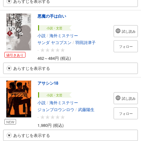
あらすじを表示する
悪魔の手は白い
小説・文芸
試し読み
小説
/
海外ミステリー
サンダ ヤコプスン
/
羽田詩津子
フォロー
-
値引きあり
462～484円 (税込)
あらすじを表示する
アサシン18
小説・文芸
試し読み
小説
/
海外ミステリー
ジョンブロウンロウ
/
武藤陽生
フォロー
-
NEW
1,980円 (税込)
あらすじを表示する