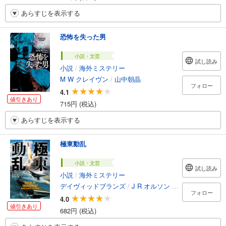
あらすじを表示する
恐怖を失った男
小説・文芸
試し読み
小説
/
海外ミステリー
M W クレイヴン
/
山中朝晶
フォロー
4.1
値引きあり
715円 (税込)
あらすじを表示する
極東動乱
小説・文芸
試し読み
小説
/
海外ミステリー
デイヴィッドブランズ
/
J R オルソン
/
黒木章人
フォロー
4.0
値引きあり
682円 (税込)