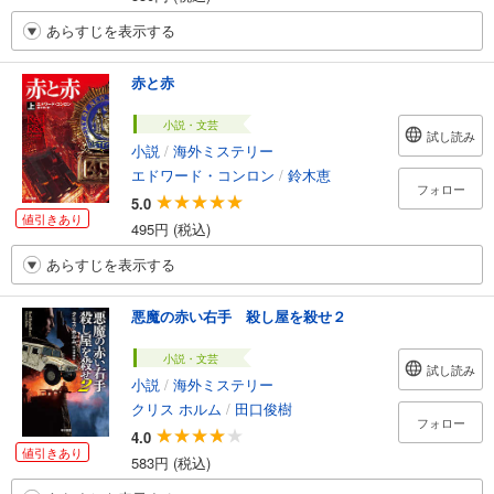
あらすじを表示する
赤と赤
小説・文芸
試し読み
小説
/
海外ミステリー
エドワード・コンロン
/
鈴木恵
フォロー
5.0
値引きあり
495円 (税込)
あらすじを表示する
悪魔の赤い右手 殺し屋を殺せ２
小説・文芸
試し読み
小説
/
海外ミステリー
クリス ホルム
/
田口俊樹
フォロー
4.0
値引きあり
583円 (税込)