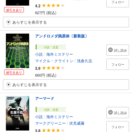
フォロー
4.2
値引きあり
627円 (税込)
あらすじを表示する
アンドロメダ病原体〔新装版〕
小説・文芸
試し読み
小説
/
海外ミステリー
マイクル・クライトン
/
浅倉久志
フォロー
3.9
値引きあり
660円 (税込)
あらすじを表示する
アーマード
小説・文芸
試し読み
小説
/
海外ミステリー
マークグリーニー
/
伏見威蕃
フォロー
3.8