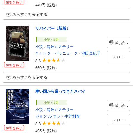
値引きあり
440円 (税込)
あらすじを表示する
サバイバー〔新版〕
小説・文芸
試し読み
小説
/
海外ミステリー
チャック・パラニューク
/
池田真紀子
フォロー
3.6
値引きあり
660円 (税込)
あらすじを表示する
寒い国から帰ってきたスパイ
小説・文芸
試し読み
小説
/
海外ミステリー
ジョン ル カレ
/
宇野利泰
フォロー
3.8
値引きあり
495円 (税込)