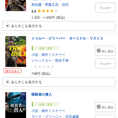
馬伯庸
/
齊藤正高
/
泊功
フォロー
4.0
1,320～1,430円 (税込)
あらすじを表示する
トゥルー・ビリーバー ターミナル・リスト２
小説・文芸
試し読み
小説
/
海外ミステリー
ジャックカー
/
熊谷千寿
フォロー
-
値引きあり
748円 (税込)
あらすじを表示する
暗殺者の潜入
小説・文芸
試し読み
小説
/
海外ミステリー
マーク・グリーニー
/
伏見威蕃