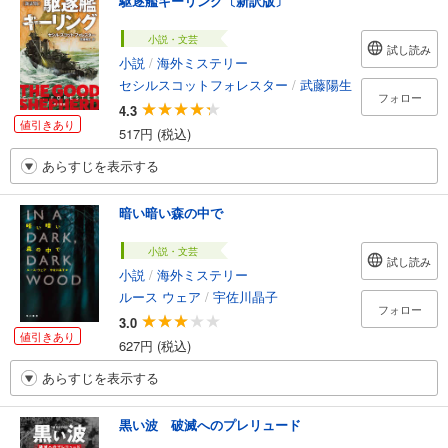
駆逐艦キーリング〔新訳版〕
小説・文芸
試し読み
小説
/
海外ミステリー
セシルスコットフォレスター
/
武藤陽生
フォロー
4.3
値引きあり
517円 (税込)
あらすじを表示する
暗い暗い森の中で
小説・文芸
試し読み
小説
/
海外ミステリー
ルース ウェア
/
宇佐川晶子
フォロー
3.0
値引きあり
627円 (税込)
あらすじを表示する
黒い波 破滅へのプレリュード