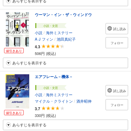
あらすじを表示する
ウーマン・イン・ザ・ウィンドウ
小説・文芸
試し読み
小説
/
海外ミステリー
A J フィン
/
池田真紀子
フォロー
4.3
値引きあり
506円 (税込)
あらすじを表示する
エアフレーム－機体－
小説・文芸
試し読み
小説
/
海外ミステリー
マイクル・クライトン
/
酒井昭伸
フォロー
3.7
値引きあり
330円 (税込)
あらすじを表示する