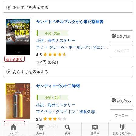
あらすじを表示する
サンクトペテルブルクから来た指揮者
小説・文芸
試し読み
小説
/
海外ミステリー
カミラ グレーベ
/
ポールレアンダエングストレーム
/
府
フォロー
4.5
値引きあり
704円 (税込)
あらすじを表示する
サンディエゴの十二時間
小説・文芸
試し読み
小説
/
海外ミステリー
マイクル・クライトン
/
浅倉久志
フォロー
3.3
値引きあり
247円 (税込)
トップ
カート
検索
無料本
はじめての方へ
あらすじを表示する