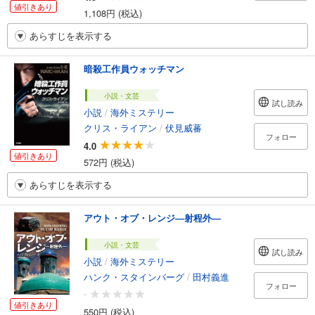
値引きあり
1,108円 (税込)
あらすじを表示する
暗殺工作員ウォッチマン
小説・文芸
試し読み
小説
/
海外ミステリー
クリス・ライアン
/
伏見威蕃
フォロー
4.0
値引きあり
572円 (税込)
あらすじを表示する
アウト・オブ・レンジ―射程外―
小説・文芸
試し読み
小説
/
海外ミステリー
ハンク・スタインバーグ
/
田村義進
フォロー
-
値引きあり
550円 (税込)