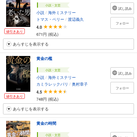
小説・文芸
試し読み
小説
/
海外ミステリー
トマス・ペリー
/
渡辺義久
フォロー
4.0
値引きあり
671円 (税込)
あらすじを表示する
黄金の檻
小説・文芸
試し読み
小説
/
海外ミステリー
カミラレックバリ
/
奥村章子
フォロー
4.5
値引きあり
748円 (税込)
あらすじを表示する
黄金の時間
小説・文芸