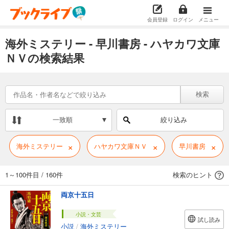
会員登録
ログイン
メニュー
海外ミステリー - 早川書房 - ハヤカワ文庫
ＮＶの検索結果
検索
一致順
絞り込み
×
×
×
海外ミステリー
ハヤカワ文庫ＮＶ
早川書房
1～100件目
/
160件
検索のヒント
両京十五日
小説・文芸
試し読み
小説
/
海外ミステリー