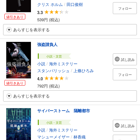
クリス ホルム
/
田口俊樹
フォロー
3.3
値引きあり
539円 (税込)
あらすじを表示する
強盗請負人
小説・文芸
試し読み
小説
/
海外ミステリー
スタンパリッシュ
/
上條ひろみ
フォロー
4.0
値引きあり
792円 (税込)
あらすじを表示する
サイバーストーム 隔離都市
小説・文芸
試し読み
小説
/
海外ミステリー
マシューメイザー
/
林香織