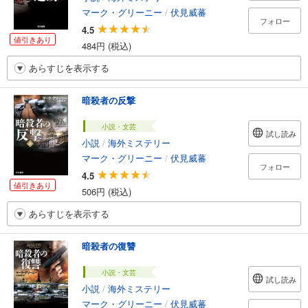
マーク・グリーニー
/
伏見威蕃
フォロー
4.5
値引きあり
484円 (税込)
あらすじを表示する
暗殺者の反撃
小説・文芸
試し読み
小説
/
海外ミステリー
マーク・グリーニー
/
伏見威蕃
フォロー
4.5
値引きあり
506円 (税込)
あらすじを表示する
暗殺者の復讐
小説・文芸
試し読み
小説
/
海外ミステリー
マーク・グリーニー
/
伏見威蕃