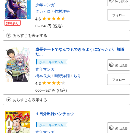
試し読み
少年マンガ
タカヒロ
/
竹村洋平
フォロー
4.6
無料あり
0～543円 (税込)
あらすじを表示する
成長チートでなんでもできるようになったが、無職
だ...
少年・青年マンガ
試し読み
青年マンガ
橋本良太
/
時野洋輔
/
ちり
フォロー
4.2
660～924円 (税込)
あらすじを表示する
１日外出録ハンチョウ
少年・青年マンガ
試し読み
青年マンガ