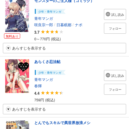
モンスターのご主人様（コミック）
少年・青年マンガ
試し読み
青年マンガ
咲良宗一郎
/
日暮眠都
/
ナポ
フォロー
3.7
無料あり
0～770円 (税込)
あらすじを表示する
あらくさ忍法帖
少年・青年マンガ
試し読み
青年マンガ
春輝
フォロー
4.4
759円 (税込)
あらすじを表示する
とんでもスキルで異世界放浪メシ