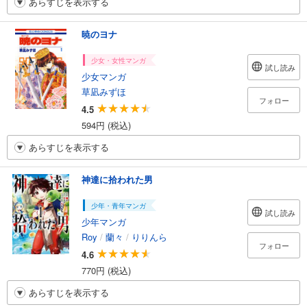
あらすじを表示する
暁のヨナ
少女・女性マンガ
試し読み
少女マンガ
草凪みずほ
フォロー
4.5
594円 (税込)
あらすじを表示する
神達に拾われた男
少年・青年マンガ
試し読み
少年マンガ
Roy
/
蘭々
/
りりんら
フォロー
4.6
770円 (税込)
あらすじを表示する