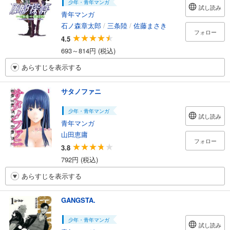
少年・青年マンガ
試し読み
青年マンガ
石ノ森章太郎
/
三条陸
/
佐藤まさき
フォロー
4.5
693～814円 (税込)
あらすじを表示する
サタノファニ
少年・青年マンガ
試し読み
青年マンガ
山田恵庸
フォロー
3.8
792円 (税込)
あらすじを表示する
GANGSTA.
少年・青年マンガ
試し読み