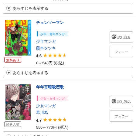
あらすじを表示する
チェンソーマン
少年・青年マンガ
試し読み
少年マンガ
藤本タツキ
フォロー
4.6
無料あり
0～543円 (税込)
あらすじを表示する
年年百暗殺恋歌
少女・女性マンガ
試し読み
少女マンガ
草川為
フォロー
4.7
続巻入荷
550～770円 (税込)