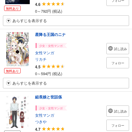
フォロー
4.6
無料あり
0～792円 (税込)
あらすじを表示する
星降る王国のニナ
少女・女性マンガ
試し読み
女性マンガ
リカチ
フォロー
4.5
無料あり
0～594円 (税込)
あらすじを表示する
組長娘と世話係
少女・女性マンガ
試し読み
女性マンガ
つきや
フォロー
4.7