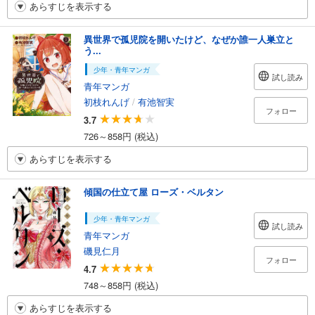
あらすじを表示する
異世界で孤児院を開いたけど、なぜか誰一人巣立と
う...
少年・青年マンガ
試し読み
青年マンガ
初枝れんげ
/
有池智実
フォロー
3.7
726～858円 (税込)
あらすじを表示する
傾国の仕立て屋 ローズ・ベルタン
少年・青年マンガ
試し読み
青年マンガ
磯見仁月
フォロー
4.7
748～858円 (税込)
あらすじを表示する