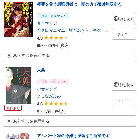
復讐を希う最強勇者は、闇の力で殲滅無双する
少年・青年マンガ
試し読み
青年マンガ
斧名田マニマニ
/
坂本あきら
/
半次
/
荒野
フォロー
4.3
658～752円 (税込)
あらすじを表示する
大奥
少女・女性マンガ
試し読み
少女マンガ
よしながふみ
フォロー
4.6
無料あり
0～759円 (税込)
あらすじを表示する
アルバート家の令嬢は没落をご所望です