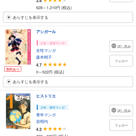
3.8
628～1,210円 (税込)
あらすじを表示する
アシガール
少女・女性マンガ
試し読み
女性マンガ
森本梢子
フォロー
4.7
無料あり
0～522円 (税込)
あらすじを表示する
ヒストリエ
少年・青年マンガ
試し読み
青年マンガ
岩明均
フォロー
4.2