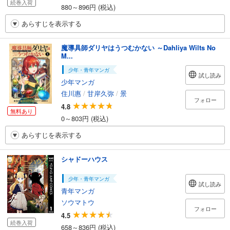
続巻入荷
880～896円 (税込)
あらすじを表示する
魔導具師ダリヤはうつむかない ～Dahliya Wilts No
M...
少年・青年マンガ
試し読み
少年マンガ
住川惠
/
甘岸久弥
/
景
フォロー
4.8
無料あり
0～803円 (税込)
あらすじを表示する
シャドーハウス
少年・青年マンガ
試し読み
青年マンガ
ソウマトウ
フォロー
4.5
続巻入荷
658～836円 (税込)