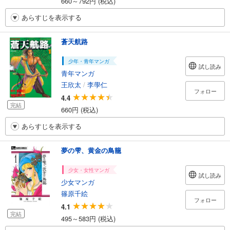
660～792円 (税込)
あらすじを表示する
蒼天航路
少年・青年マンガ
試し読み
青年マンガ
王欣太
/
李學仁
フォロー
4.4
完結
660円 (税込)
あらすじを表示する
夢の雫、黄金の鳥籠
少女・女性マンガ
試し読み
少女マンガ
篠原千絵
フォロー
4.1
完結
495～583円 (税込)