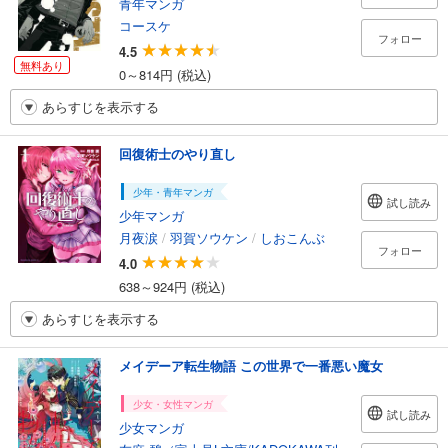
青年マンガ
コースケ
フォロー
4.5
無料あり
0～814円 (税込)
あらすじを表示する
回復術士のやり直し
少年・青年マンガ
試し読み
少年マンガ
月夜涙
/
羽賀ソウケン
/
しおこんぶ
フォロー
4.0
638～924円 (税込)
あらすじを表示する
メイデーア転生物語 この世界で一番悪い魔女
少女・女性マンガ
試し読み
少女マンガ