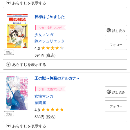
あらすじを表示する
神様はじめました
少女・女性マンガ
試し読み
少女マンガ
鈴木ジュリエッタ
フォロー
4.3
完結
594円 (税込)
あらすじを表示する
王の獣～掩蔽のアルカナ～
少女・女性マンガ
試し読み
女性マンガ
藤間麗
フォロー
4.8
完結
583円 (税込)
あらすじを表示する