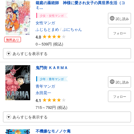
箱庭の薬術師 神様に愛され女子の異世界生活（コ
ミ...
少女・女性マンガ
試し読み
女性マンガ
ふじもとまめ
/
ぷにちゃん
フォロー
4.0
無料あり
0～539円 (税込)
あらすじを表示する
鬼門街 ＫＡＲＭＡ
少年・青年マンガ
試し読み
青年マンガ
永田晃一
フォロー
4.1
715～792円 (税込)
あらすじを表示する
不機嫌なモノノケ庵