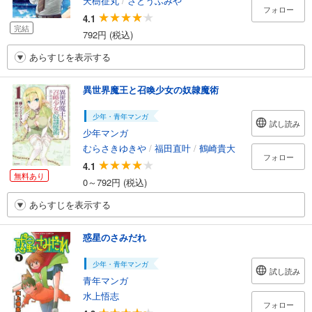
天樹征丸
/
さとうふみや
フォロー
4.1
完結
792円 (税込)
あらすじを表示する
異世界魔王と召喚少女の奴隷魔術
少年・青年マンガ
試し読み
少年マンガ
むらさきゆきや
/
福田直叶
/
鶴崎貴大
フォロー
4.1
無料あり
0～792円 (税込)
あらすじを表示する
惑星のさみだれ
少年・青年マンガ
試し読み
青年マンガ
水上悟志
フォロー