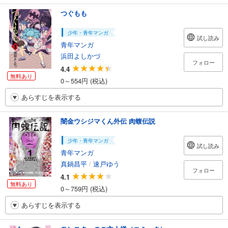
つぐもも
少年・青年マンガ
試し読み
青年マンガ
浜田よしかづ
フォロー
4.4
無料あり
0～554円 (税込)
あらすじを表示する
闇金ウシジマくん外伝 肉蝮伝説
少年・青年マンガ
試し読み
青年マンガ
真鍋昌平
/
速戸ゆう
フォロー
4.1
無料あり
0～759円 (税込)
あらすじを表示する