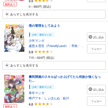
3.5
無料あり
0～880円 (税込)
あらすじを表示する
塔の管理をしてみよう
少年・青年マンガ
試し読み
少年マンガ
盧恩＆雪笠（FriendlyLand）
/
早秋
/
雨神
フォロー
3.9
715～924円 (税込)
あらすじを表示する
農民関連のスキルばっか上げてたら何故か強くなっ
た...
少年・青年マンガ
試し読み
青年マンガ
樽戸アキ
/
しょぼんぬ
/
姐川
フォロー
4.0
無料あり