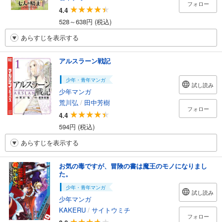
フォロー
4.4
528～638円 (税込)
あらすじを表示する
アルスラーン戦記
少年・青年マンガ
試し読み
少年マンガ
荒川弘
/
田中芳樹
フォロー
4.4
594円 (税込)
あらすじを表示する
お気の毒ですが、冒険の書は魔王のモノになりまし
た。
少年・青年マンガ
試し読み
少年マンガ
KAKERU
/
サイトウミチ
フォロー