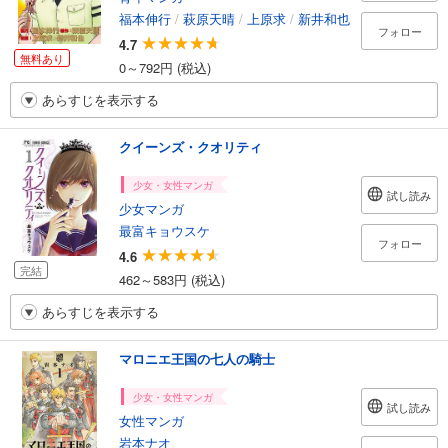
福本伸行
/
萩原天晴
/
上原求
/
新井和也
フォロー
4.7
無料あり
0～792円 (税込)
あらすじを表示する
クイーンズ・クオリティ
少女・女性マンガ
試し読み
少女マンガ
最富キョウスケ
フォロー
4.6
完結
462～583円 (税込)
あらすじを表示する
マロニエ王国の七人の騎士
少女・女性マンガ
試し読み
女性マンガ
岩本ナオ