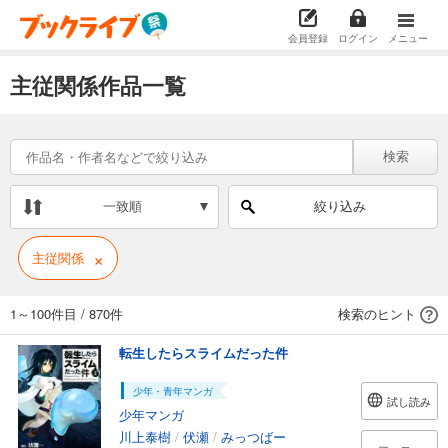
会員登録
ログイン
メニュー
主従関係作品一覧
検索
一致順
絞り込み
×
主従関係
1～100件目
/
870件
検索のヒント
転生したらスライムだった件
少年・青年マンガ
試し読み
少年マンガ
川上泰樹
/
伏瀬
/
みっつばー