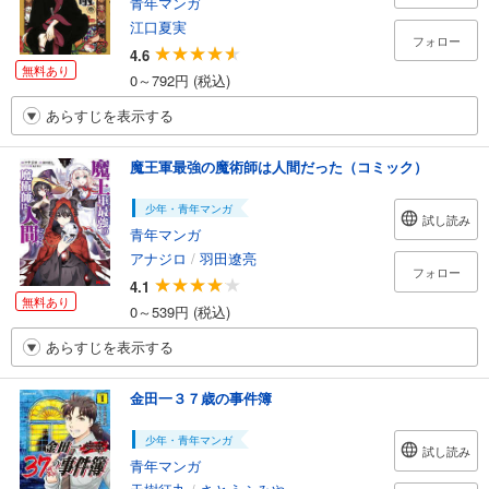
青年マンガ
江口夏実
フォロー
4.6
無料あり
0～792円 (税込)
あらすじを表示する
魔王軍最強の魔術師は人間だった（コミック）
少年・青年マンガ
試し読み
青年マンガ
アナジロ
/
羽田遼亮
フォロー
4.1
無料あり
0～539円 (税込)
あらすじを表示する
金田一３７歳の事件簿
少年・青年マンガ
試し読み
青年マンガ