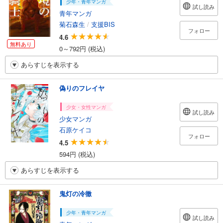
少年・青年マンガ
試し読み
青年マンガ
菊石森生
/
支援BIS
フォロー
4.6
無料あり
0～792円 (税込)
あらすじを表示する
偽りのフレイヤ
少女・女性マンガ
試し読み
少女マンガ
石原ケイコ
フォロー
4.5
594円 (税込)
あらすじを表示する
鬼灯の冷徹
少年・青年マンガ
試し読み