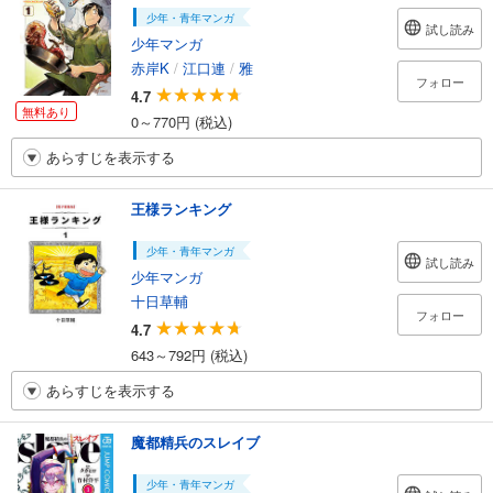
少年・青年マンガ
試し読み
少年マンガ
赤岸K
/
江口連
/
雅
フォロー
4.7
無料あり
0～770円 (税込)
あらすじを表示する
王様ランキング
少年・青年マンガ
試し読み
少年マンガ
十日草輔
フォロー
4.7
643～792円 (税込)
あらすじを表示する
魔都精兵のスレイブ
少年・青年マンガ