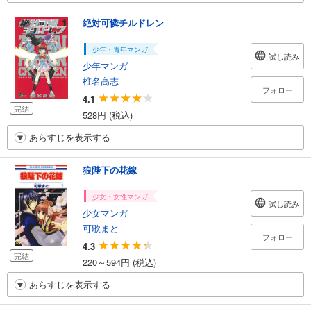
絶対可憐チルドレン
少年・青年マンガ
試し読み
少年マンガ
椎名高志
フォロー
4.1
完結
528円 (税込)
あらすじを表示する
狼陛下の花嫁
少女・女性マンガ
試し読み
少女マンガ
可歌まと
フォロー
4.3
完結
220～594円 (税込)
あらすじを表示する