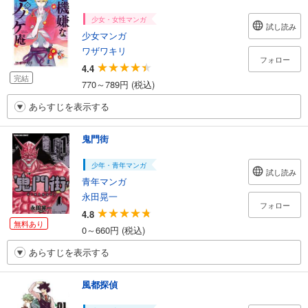
少女・女性マンガ
試し読み
少女マンガ
ワザワキリ
フォロー
4.4
完結
770～789円 (税込)
あらすじを表示する
鬼門街
少年・青年マンガ
試し読み
青年マンガ
永田晃一
フォロー
4.8
無料あり
0～660円 (税込)
あらすじを表示する
風都探偵