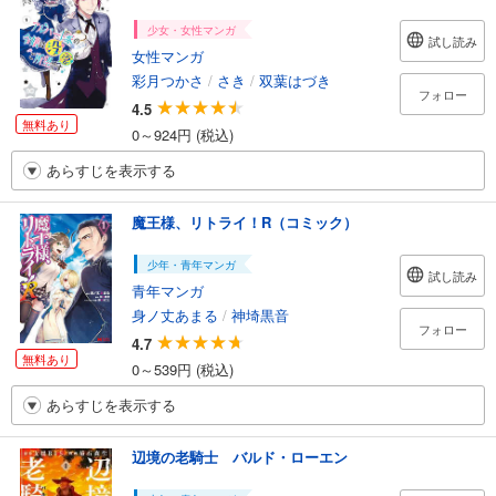
少女・女性マンガ
試し読み
女性マンガ
彩月つかさ
/
さき
/
双葉はづき
フォロー
4.5
無料あり
0～924円 (税込)
あらすじを表示する
魔王様、リトライ！R（コミック）
少年・青年マンガ
試し読み
青年マンガ
身ノ丈あまる
/
神埼黒音
フォロー
4.7
無料あり
0～539円 (税込)
あらすじを表示する
辺境の老騎士 バルド・ローエン