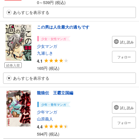
0～539円 (税込)
あらすじを表示する
この男は人生最大の過ちです
少女・女性マンガ
試し読み
少女マンガ
九瀬しき
フォロー
4.1
続巻入荷
165円 (税込)
あらすじを表示する
龍狼伝 王霸立国編
少年・青年マンガ
試し読み
少年マンガ
山原義人
フォロー
4.4
594円 (税込)