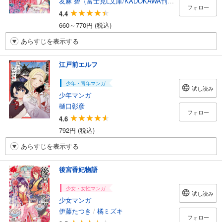
友麻 碧（富士見L文庫/KADOKAWA刊）
/
夏西七
/
雨壱
フォロー
4.4
660～770円 (税込)
あらすじを表示する
江戸前エルフ
少年・青年マンガ
試し読み
少年マンガ
樋口彰彦
フォロー
4.6
792円 (税込)
あらすじを表示する
後宮香妃物語
少女・女性マンガ
試し読み
少女マンガ
伊藤たつき
/
橘ミズキ
フォロー