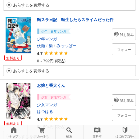
あらすじを表示する
転スラ日記 転生したらスライムだった件
少年・青年マンガ
試し読み
少年マンガ
伏瀬
/
柴
/
みっつばー
フォロー
4.7
無料あり
0～792円 (税込)
あらすじを表示する
お嬢と番犬くん
少女・女性マンガ
試し読み
少女マンガ
はつはる
フォロー
4.7
無料あり
0～594円 (税込)
あらすじを表示する
トップ
カート
検索
無料本
はじめての方へ