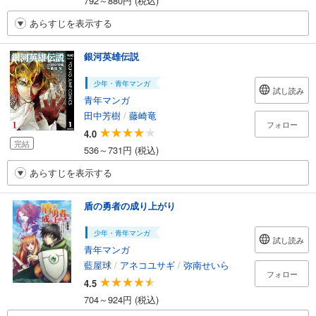
792～880円 (税込)
あらすじを表示する
銀河英雄伝説
少年・青年マンガ
試し読み
青年マンガ
田中芳樹
/
藤崎竜
フォロー
4.0
完結
536～731円 (税込)
あらすじを表示する
盾の勇者の成り上がり
少年・青年マンガ
試し読み
青年マンガ
藍屋球
/
アネコユサギ
/
弥南せいら
フォロー
4.5
704～924円 (税込)