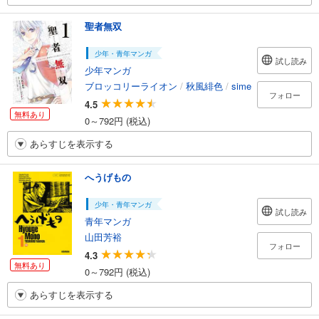
聖者無双
少年・青年マンガ
試し読み
少年マンガ
ブロッコリーライオン
/
秋風緋色
/
sime
フォロー
4.5
無料あり
0～792円 (税込)
あらすじを表示する
へうげもの
少年・青年マンガ
試し読み
青年マンガ
山田芳裕
フォロー
4.3
無料あり
0～792円 (税込)
あらすじを表示する