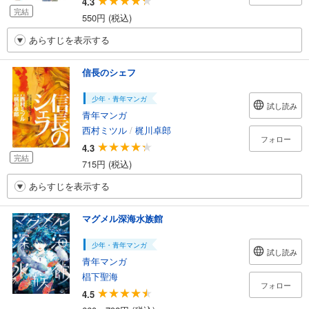
4.3
完結
550円 (税込)
あらすじを表示する
信長のシェフ
少年・青年マンガ
試し読み
青年マンガ
西村ミツル
/
梶川卓郎
フォロー
4.3
完結
715円 (税込)
あらすじを表示する
マグメル深海水族館
少年・青年マンガ
試し読み
青年マンガ
椙下聖海
フォロー
4.5