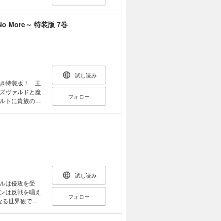
o More～ 特装版 7巻
試し読み
き特装版！ 王
ズヴァルドと魔
フォロー
ルトに貴族の流
楽しむ――商会
 転生魔導具師に
惠による描き下
やコミカライズ
！
試し読み
ルは侵攻を受
ンは反戦を唱え
フォロー
なる世界観で贈