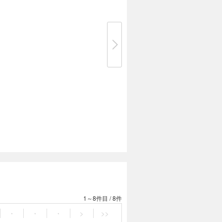
1～8件目
/
8件
・
・
・
>
>>