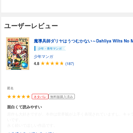
ユーザーレビュー
魔導具師ダリヤはうつむかない～Dahliya Wilts No M
少年・青年マンガ
少年マンガ
4.8
(187)
匿名
ネタバレ
無料版購入済み
面白くて読みやすい
原作も大好きですが、本作は世界観が上手く表現されていますし、キャ
いです。
永く続いてほしい作品です。