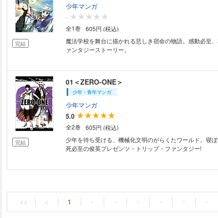
少年マンガ
-
全1巻
605円 (税込)
魔法学校を舞台に描かれる悲しき宿命の物語。感動必至、
完結
ァンタジーストーリー。
01＜ZERO-ONE＞
少年・青年マンガ
少年マンガ
5.0
全2巻
605円 (税込)
少年を待ち受ける、機械化文明のがらくたワールド。寝ぼ
完結
死必至の俊英プレゼンツ・トリップ・ファンタジー!
<<
<
1
・
・
・
・
・
・