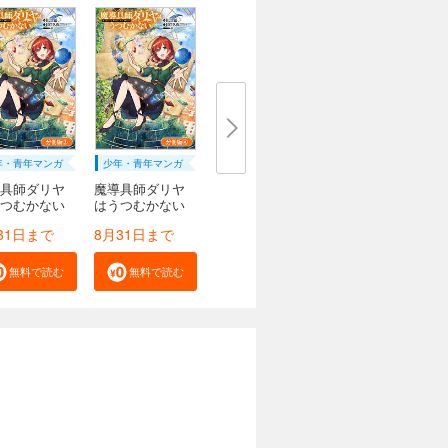
年・青年マンガ
少年・青年マンガ
具師ダリヤ
魔導具師ダリヤ
つむかない
はうつむかない
...
31日まで
8月31日まで
無料で読む
無料で読む