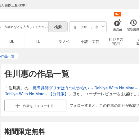
8万冊以上配信中！
Get!
セーフサーチ 中
来店pt
閲覧履
ビジネス
BL
TL
ラノベ
小説・文芸
実用
め作品一覧
住川惠の作品一覧
「住川惠」の「
魔導具師ダリヤはうつむかない ～Dahliya Wilts No More～
Dahliya Wilts No More～【分冊版】
」ほか、ユーザーレビューをお届けし
フォローすると、この作者の新刊が配信
作者を
フォローする
期間限定無料