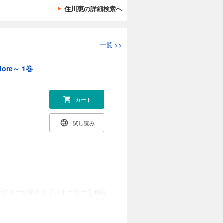
住川惠の詳細検索へ
一覧
>>
ore～ 1巻
カート
試し読み
ラクターが魅力的でストーリーも面白