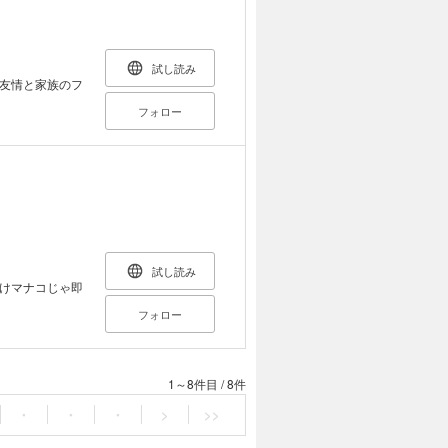
試し読み
友情と家族のフ
フォロー
試し読み
けマナコじゃ即
フォロー
1～8件目
/
8件
・
・
・
>
>>