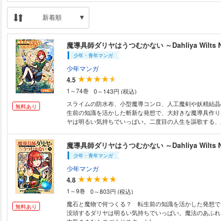
新着順
魔導具師ダリヤはうつむかない ～Dahliya Wilts 
少年・青年マンガ
少年マンガ
4.5
1～74巻
0～143円 (税込)
スライムの防水布、小型魔導コンロ、人工魔剣や妖精結晶
無料あり
生前の知識を活かした斬新な発想で、大好きな魔導具作り
ヤは明るい気持ちでいっぱい。二度目の人生を謳歌する、
りファンタジー開幕！【第0話収録】
魔導具師ダリヤはうつむかない ～Dahliya Wilts N
少年・青年マンガ
少年マンガ
4.8
1～9巻
0～803円 (税込)
魔石と魔物で何つくる？ 転生前の知識を活かした発想で
無料あり
没頭するダリヤは明るい気持ちでいっぱい。魔法のあふれ