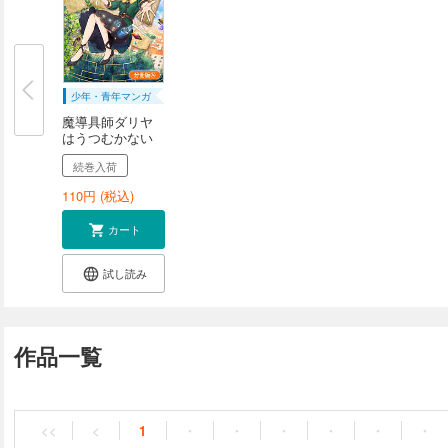
少年・青年マンガ
魔導具師ダリヤ
はうつむかない
...
続巻入荷
110
円 (税込)
カート
試し読み
作品一覧
<<
<
1
・
・
・
・
・
・