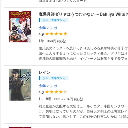
由気ままなものづくりスタート!
魔導具師ダリヤはうつむかない ～Dahliya Wilts N
少年・青年マンガ
少年マンガ
4.9
1巻
968円 (税込)
住川惠のイラストを思いっきり楽しめる豪華特典小冊子付
城へ出入りするようになったロセッティ商会。ダリヤはオ
導具師の師弟関係を結び、イヴァーノは服飾ギルド長フォ
儀を学び、ヴォルフはイルマ・マルチェラ夫妻との交流を
の輪が広がるほどに、人間模様もますます広がっていく！
レイン
よる異世界ものづくりライフ、第7巻！ 特装版には、住川
少年・青年マンガ
ろし番外編ほか、コミックス未収録の美麗カラーイラスト
版の設定資料を詰め込んだ豪華小冊子第2弾が付属します
少年マンガ
4.3
1～19巻
605～704円 (税込)
剣と魔法が支配する大陸ミュールゲニア。小国サンクワー
け、窮地に立っていたのだが、自称天才剣士の上将軍レイ
て参加しない。果たして、この戦争の行方はいかに! 壮麗
る、ファンタジー活劇、開幕!(C)吉野匠/アルファポリス