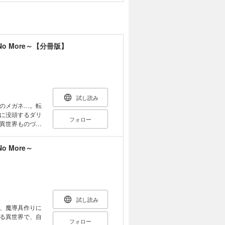
No More～【分冊版】
試し読み
のメガネ…。転
に没頭するダリ
フォロー
異世界ものづく
o More～
試し読み
、魔導具作りに
る異世界で、自
フォロー