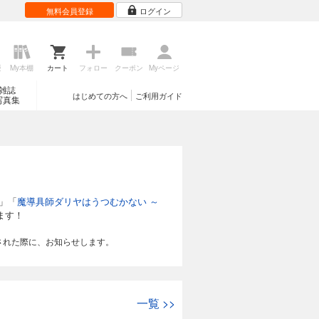
無料会員登録
ログイン
歴
My本棚
カート
フォロー
クーポン
Myページ
雑誌
はじめての方へ
ご利用ガイド
写真集
」「
魔導具師ダリヤはうつむかない ～
ます！
された際に、お知らせします。
一覧
>>