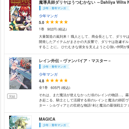
魔導具師ダリヤはうつむかない ～Dahliya Wilts N
少年・青年マンガ
少年マンガ
5.0
1巻
902円 (税込)
大量製造の嵐到来！ 職人として、商会長として、ダリ
開発したアイテムがまさかの大反響で、ダリヤは急遽ギル
するこ とに。 ひたむきな彼女を支えようと心強い仲間が
具師による異世界ものづくりライフ、第4巻！ 【付録】 小冊子付 住川恵に
よる描き下ろし番外編ほか、 原作者の甘岸久弥による描き
レイン外伝－ヴァンパイア・マスター－
ミックス未収録の美麗カラーイラストや コミカライズ版
少年・青年マンガ
込んだ 豪華特典小冊子です！
少年マンガ
4.8
全1巻
605円 (税込)
それは、まだ魔法が使えなかった頃のレインの物語…。霧
完結
き起こる、騎士として活躍する前のレインと魔法の師匠ヴ
ター・シルヴィアとの壮絶な物語! 剣と魔法の最強戦士フ
望の外伝が登場!!! (C)吉野匠/アルファポリス
MAGICA
少年・青年マンガ