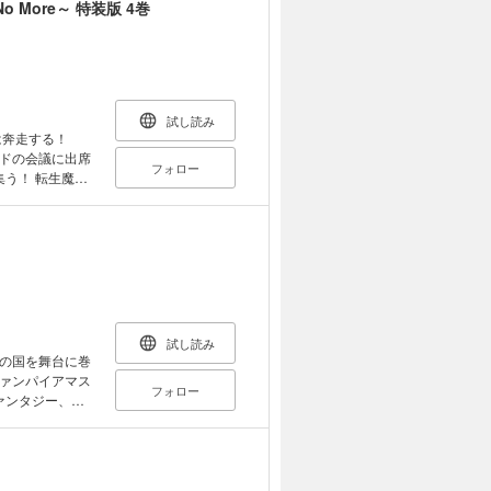
o More～ 特装版 4巻
試し読み
ヤは奔走する！
ドの会議に出席
フォロー
集う！ 転生魔導
下ろしSS、 コ
の設定資料を詰め
試し読み
の国を舞台に巻
ァンパイアマス
フォロー
ァンタジー、待