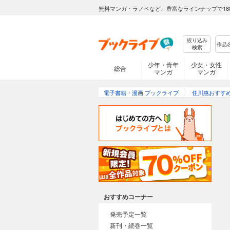
無料マンガ・ラノベなど、豊富なラインナップで18
絞り込み
検索
少年・青年
少女・女性
総合
マンガ
マンガ
電子書籍・漫画 ブックライブ
住川惠おすす
おすすめコーナー
発売予定一覧
新刊・続巻一覧