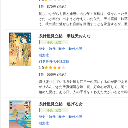
1巻
875円 (税込)
貧しいながらも親と妹思いの少年・重松は、傷をおった父
けたいと奉公に出ようと考えていた矢先、天才庭師・銕蔵
う。彼の腕に魅せられ庭師を目指すことを決意するが、数
いが彼を待ち受けていた……。誰もが一度は経験する仕事
青春の日々。江戸時代の京を舞台に描く長編時代小説。
糸針屋見立帖 韋駄天おんな
小説・文芸
/
歴史・時代
歴史・時代小説
稲葉稔
幻冬舎時代小説文庫
4.0
1巻
556円 (税込)
切り盛りしている糸針屋を江戸一の店にするのが夢である
がり込んできた天真爛漫な娘・夏。好奇心が高じて、岡っ
始めた夏は、ある日、人の手首をくわえた犬がいるとの噂
首の主は同じ長屋の住人。彼はなぜ殺されたのか。事件の
は、知らぬ間に絶体絶命の窮地に立たされていた――。
糸針屋見立帖 逃げる女
小説・文芸
/
歴史・時代
歴史・時代小説
稲葉稔