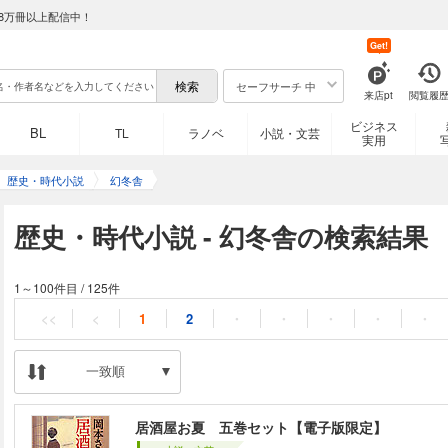
8万冊以上配信中！
Get!
セーフサーチ 中
来店pt
閲覧履
ビジネス
BL
TL
ラノベ
小説・文芸
実用
歴史・時代小説
幻冬舎
歴史・時代小説 - 幻冬舎の検索結果
1～100件目
/
125件
<<
<
1
2
・
・
・
・
・
一致順
居酒屋お夏 五巻セット【電子版限定】