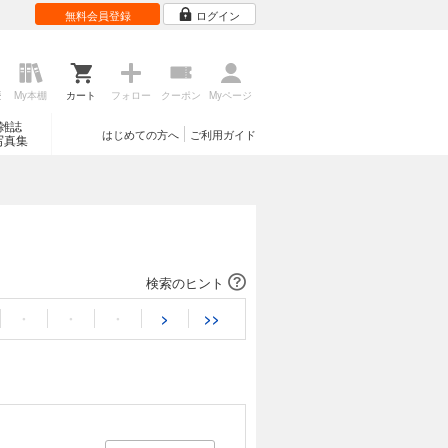
無料会員登録
ログイン
歴
My本棚
カート
フォロー
クーポン
Myページ
雑誌
はじめての方へ
ご利用ガイド
写真集
検索のヒント
・
・
・
>
>>