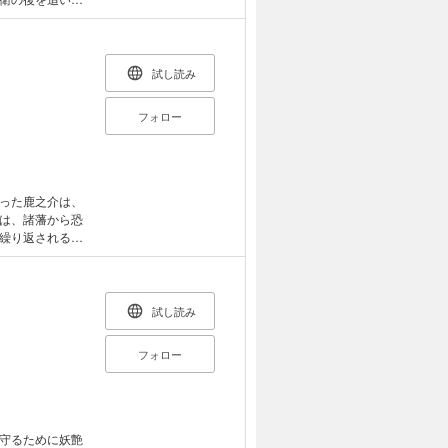
無事に本懐を遂
試し読み
フォロー
った鹿之介は、
は、諸藩から恐
繰り返される
ていく……。る
劇第二弾！
試し読み
フォロー
守るために妖艶