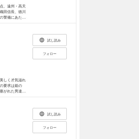
点、遠州・高天
織田信長、徳川
の警備にあたっ
田方に寝返るこ
説。
試し読み
フォロー
美しく才気溢れ
の要求は姫の
塞がれた男達
極める……。
娯楽大作。
試し読み
フォロー