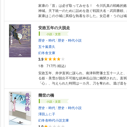
家康の「首」は必ず取ってみせる！ 今川氏真の戦略的拠
神城。天下統一のために詰めを急ぐ戦国大名・武田勝頼、
家康はこの小城に異様な執着を示した。女忍者・うのは城
ていた父の牛之助が家康に切腹を命じられたことから、武
とを決めた。名も無き者の慟哭を描いた出色の戦国歴史小
安政五年の大脱走
小説・文芸
/
歴史・時代
歴史・時代小説
五十嵐貴久
幻冬舎文庫
3.9
1巻
717円 (税込)
安政五年、井伊直弼に謀られ、南津和野藩士五十一人と、
る姫・美雪が脱出不可能な絖神岳山頂に幽閉された。直弼
「心」、与えられた時間は一カ月。刀を奪われ、逃げ道を
は、密かに穴を掘り始めたが、極限状態での作業は困難を
恋、友情、誇りが胸を熱くする、痛快！ 驚愕！ 感動の
幾世の橋
小説・文芸
/
歴史・時代
歴史・時代小説
澤田ふじ子
幻冬舎時代小説文庫
1.0