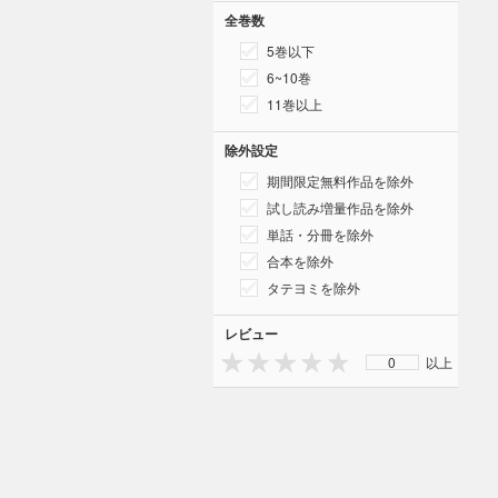
全巻数
5巻以下
6~10巻
11巻以上
除外設定
期間限定無料作品を除外
試し読み増量作品を除外
単話・分冊を除外
合本を除外
タテヨミを除外
レビュー
0
以上