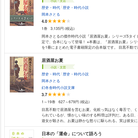
小説・文芸
/
歴史・時代
歴史・時代小説
岡本さとる
4.0
1巻
3,135円 (税込)
岡本さとるの傑作時代小説『居酒屋お夏』シリーズ5タイ
定で、合本になって登場！ ※本書は、『居酒屋お夏』シリーズ一巻～五巻
を1冊にまとめた電子書籍限定の合本版です。 目黒不動で居酒屋を営むお
夏。化粧っ気はなく毒舌で、くそ婆ァと煙たがられている
のする料理は評判だ。ある日、客の一人だった遊女が殺さ
居酒屋お夏
な怒りに駆られる。実は彼女には、妖艶な美女に変貌し、
小説・文芸
花を咲かすもう一つの顔があった――。孤独を抱えた人々
/
歴史・時代
歴史・時代小説
が胸に響く人情小説シリーズ第一弾。（『居酒屋お夏』よ
岡本さとる
幻冬舎時代小説文庫
3.7
1～19巻
627～679円 (税込)
目黒不動で居酒屋を営むお夏。化粧っ気はなく毒舌で、く
られているが、懐かしい味のする料理は評判だ。ある日、
遊女が殺され、お夏は静かな怒りに駆られる。実は彼女に
に変貌し、夜の街に情けの花を咲かすもう一つの顔があっ
抱えた人々とお夏との交流が胸に響く人情小説シリーズ第
日本の「運命」について語ろう