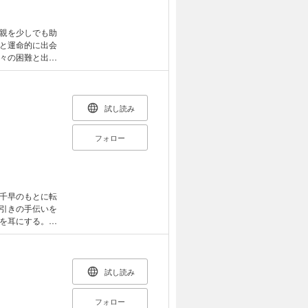
親を少しでも助
と運命的に出会
々の困難と出会
と恋に打ち込む
試し読み
フォロー
千早のもとに転
引きの手伝いを
を耳にする。手
真相を追う二人
試し読み
フォロー