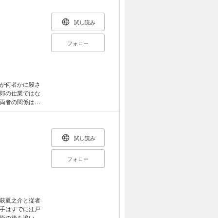
試し読み
フォロー
が何者かに殺さ
郎の仕業ではな
両者の関係はさ
らを巻き込ん
小説！
試し読み
フォロー
萩夏之介と従者
手はすでに江戸
衛の後を追いか