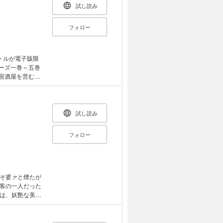
試し読み
フォロー
トルが電子版限
が、懐かしい味
れ、お夏は静か
夜の街に情けの
とお夏との交流
試し読み
り）
フォロー
そ婆ァと煙たが
客の一人だった
は、妖艶な美女
た――。孤独を
一弾。