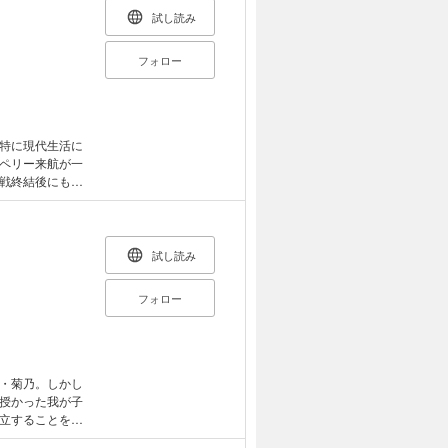
試し読み
フォロー
特に現代生活に
ペリー来航が一
戦終結後にもソ
を見つめ続けた
読の書。
試し読み
フォロー
・菊乃。しかし
授かった我が子
立することを決
す。激動の明治