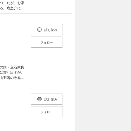
つ。だが、お家
る。鹿之介に対
に活路はあるの
！
試し読み
フォロー
の婿・立石家良
に乗り出すが、
山羽藩の改易を
極める攻防の結
弾！
試し読み
フォロー