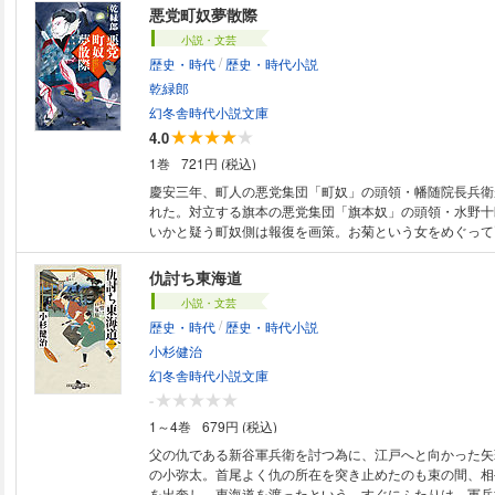
に鮮やかに華開く女の一生。
悪党町奴夢散際
小説・文芸
/
歴史・時代
歴史・時代小説
乾緑郎
幻冬舎時代小説文庫
4.0
1巻
721円 (税込)
慶安三年、町人の悪党集団「町奴」の頭領・幡随院長兵衛
れた。対立する旗本の悪党集団「旗本奴」の頭領・水野十
いかと疑う町奴側は報復を画策。お菊という女をめぐって
らにこじれ、楊枝屋の女侠客お吟、凄腕女剣士の佐々木累
で、全面抗争へと発展していく。一気読み必至の痛快時代
仇討ち東海道
小説・文芸
/
歴史・時代
歴史・時代小説
小杉健治
幻冬舎時代小説文庫
-
1～4巻
679円 (税込)
父の仇である新谷軍兵衛を討つ為に、江戸へと向かった矢
の小弥太。首尾よく仇の所在を突き止めたのも束の間、相
を出奔し、東海道を渡ったという。すぐにふたりは、軍兵