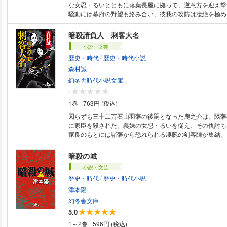
な女忍・るいとともに落葉長屋に拠って、逆意方を迎え撃
騒動には幕府の野望も絡み合い、彼我の攻防は凄絶を極め
する恋心を隠してのるいの絶望的な戦い。四面楚歌の二人
か。空前の時代活劇、ノンストップエンターテインメント
暗殺請負人 刺客大名
小説・文芸
/
歴史・時代
歴史・時代小説
森村誠一
幻冬舎時代小説文庫
-
1巻
763円 (税込)
図らずも三十二万石山羽藩の後嗣となった鹿之介は、隣藩
に家臣を殺された。義妹の女忍・るいを従え、その仇討ち
家良のもとには諸藩から恐れられる凄腕の剣客陣が集結。
目論む大老・榊意忠が家良の後ろ盾となっていた。凄惨を
末とは？ 予断を許さぬサバイバル・ドラマ、待望の第三
暗殺の城
小説・文芸
/
歴史・時代
歴史・時代小説
津本陽
幻冬舎文庫
5.0
1～2巻
596円 (税込)