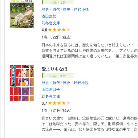
小説・文芸
/
歴史・時代
歴史・時代小説
浅田次郎
幻冬舎文庫
4.0
1巻
522円 (税込)
日本の未来を語るには、歴史を知らないと始まらない！ 
影響を与えているのは江戸以降の近現代史。「アメリカの
週間遅ければ国際関係は全く違っていた」「第二次世界大
連との戦闘は続いていた」等、秘話満載。歴史という過去
小説家がこれからの日本が歩むべき道を照らす、現代人必
愛よりもなほ
小説・文芸
/
歴史・時代
歴史・時代小説
山口恵以子
幻冬舎文庫
3.7
1巻
721円 (税込)
見合いの席で一目惚れ、没落華族の元に嫁いだ、豪商の娘
そこは地獄だった。妾の存在、隠し子、財産横領、やっと
の流産――。菊乃は、欲と快楽を貪る旧弊な家の中で、自
意すると、高慢な女中頭に暇を出し、傾いた財政を立て直