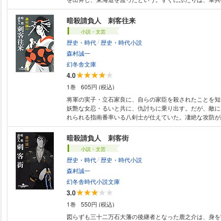
けようとするが――。待ち受ける陰謀の数々に、ふたりは
げることが出来るのか!? 新シリーズ第一弾。
暗殺請負人 刺客往来
小説・文芸
/
歴史・時代
歴史・時代小説
森村誠一
幻冬舎文庫
4.0
1巻
605円 (税込)
将軍の実子・立石家良に、自らの家臣を殺されたことを知
妖艶な女忍・るいと共に、仇討ちに乗り出す。だが、敵に
れられる指南番率いる八剣士が仕えていた。凄絶な攻防が
中、家良の背後に潜む巨悪が巡らせた陰謀が明らかになっ
いは愛する鹿之介を護ることができるのか。空前の時代活
暗殺請負人 刺客街
小説・文芸
/
歴史・時代
歴史・時代小説
森村誠一
幻冬舎時代小説文庫
3.0
1巻
550円 (税込)
図らずも三十二万石大藩の後継者となった鹿之介は、身を