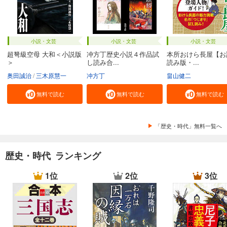
小説・文芸
小説・文芸
小説・文芸
超弩級空母 大和＜小説版
冲方丁歴史小説４作品試
本所おけら長屋【お
＞
し読み合...
読み版・...
奥田誠治
三木原慧一
冲方丁
畠山健二
無料で読む
無料で読む
無料で読む
「歴史・時代」無料一覧へ
歴史・時代 ランキング
1位
2位
3位