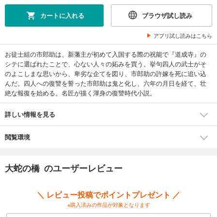
カートに入れる
ブラウザ試し読み
アプリ試し読みはこちら
お徒士組の市郎助は、新藩主が初めて入国する際の祝能で『道成寺』の
シテに選ばれたことで、心ない人々の妬みを買う。挙句四人の武士がそ
のよこしまな思いから、卑劣な企てを図り、市郎助の許嫁を死に追い込
んだ。四人への復讐を誓った市郎助は鬼と化し、六年の月日を経て、壮
絶な報復を始める。名匠が描く渾身の復讐時代小説。
詳しい情報を見る
閲覧環境
大蛇の橋 のユーザーレビュー
＼ レビュー投稿でポイントプレゼント ／
※購入済みの作品が対象となります