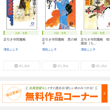
小説・文芸
小説・文芸
小説・文芸
足引き寺閻魔帳
足引き寺閻魔帳 悪の梯
足引き寺閻魔帳 暗
子
牒状（ち...
澤田ふじ子
澤田ふじ子
澤田ふじ子
試し読み
試し読み
試し読み