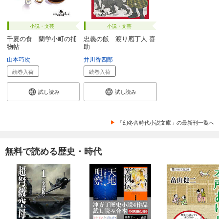
小説・文芸
小説・文芸
千夏の食 蘭学小町の捕
忠義の飯 渡り庖丁人 喜
物帖
助
山本巧次
井川香四郎
続巻入荷
続巻入荷
試し読み
試し読み
「幻冬舎時代小説文庫」の最新刊一覧へ
無料で読める歴史・時代