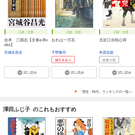
小説・文芸
小説・文芸
小説・文芸
合本 三国志【文春e-Bo
おれは一万石
北近江合戦心得
oks】
宮城谷昌光
千野隆司
井原忠政
値引きあり
続巻入荷
試し読み
試し読み
試し読み
「歴史・時代」ランキングの一覧へ
澤田ふじ子 のこれもおすすめ