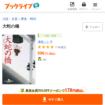
会員登録
ログイン
メニュー
小説・文芸
歴史・時代
大蛇の橋
フォロー
小説・文芸
澤田ふじ子
4.0
(1)
596
円 (税込)
2
pt
178
新規会員70%OFFクーポンで
円(税込)
今すぐ購入