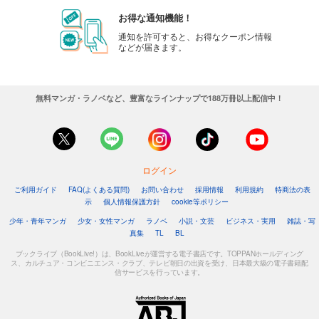
お得な通知機能！
通知を許可すると、お得なクーポン情報
などが届きます。
無料マンガ・ラノベなど、豊富なラインナップで188万冊以上配信中！
ログイン
ご利用ガイド
FAQ(よくある質問)
お問い合わせ
採用情報
利用規約
特商法の表
示
個人情報保護方針
cookie等ポリシー
少年・青年マンガ
少女・女性マンガ
ラノベ
小説・文芸
ビジネス・実用
雑誌・写
真集
TL
BL
ブックライブ（BookLive!）は、BookLiveが運営する電子書店です。TOPPANホールディング
ス、カルチュア・コンビニエンス・クラブ、テレビ朝日の出資を受け、日本最大級の電子書籍配
信サービスを行っています。