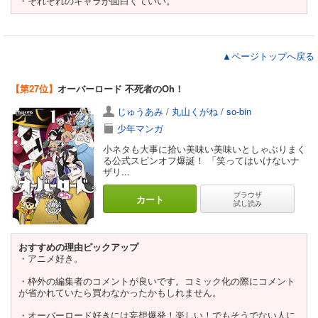
・それぞれのキャラが面白くていい。
▲ページトップへ戻る
【第27位】
オーバーロード 不死者のOh！
じゅうあみ
/
丸山くがね
/
so-bin
少年マンガ
小ネタも大事に拾い美味い美味いとしゃぶりまく
る公式スピンオフ爆誕！ 「笑ってはいけないナ
ザリ...
ブラウザ
カート
試し読み
おすすめの理由ピックアップ
・アニメ好き。
・枠外の編集者のコメントが良いです。コミック化の際にコメント
が省かれていたら買わなかったかもしれません。
・オーバーロード好きには妄想爆発！楽しい！でもそうでない人に