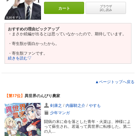
ブラウザ
カート
試し読み
おすすめの理由ピックアップ
・まさか続編が出るとは思っていなかったので、期待しています。
・寄生獣が面白かったから。
・寄生獣ファンです。
続きを読む▽
▲ページトップへ戻る
【第17位】
異世界のんびり農家
剣康之
/
内藤騎之介
/
やすも
少年マンガ
闘病の末に命を落とした青年・火楽は、神様によ
って蘇生され、若返って異世界に転移した。第二
の人...