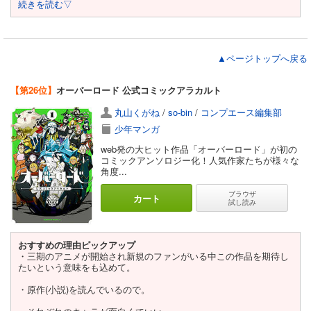
続きを読む▽
▲ページトップへ戻る
【第26位】
オーバーロード 公式コミックアラカルト
丸山くがね
/
so-bin
/
コンプエース編集部
少年マンガ
web発の大ヒット作品「オーバーロード」が初の
コミックアンソロジー化！人気作家たちが様々な
角度...
ブラウザ
カート
試し読み
おすすめの理由ピックアップ
・三期のアニメが開始され新規のファンがいる中この作品を期待し
たいという意味をも込めて。
・原作(小説)を読んでいるので。