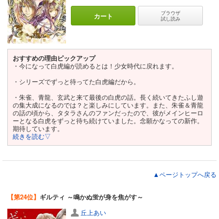
ブラウザ
カート
試し読み
おすすめの理由ピックアップ
・今になって白虎編が読めるとは！少女時代に戻れます。
・シリーズでずっと待ってた白虎編だから。
・朱雀、青龍、玄武と来て最後の白虎の話。長く続いてきたふし遊
の集大成になるのでは？と楽しみにしています。また、朱雀＆青龍
の話の頃から、タタラさんのファンだったので、彼がメインヒーロ
ーとなる白虎をずっと待ち続けていました。念願かなっての新作。
期待しています。
続きを読む▽
▲ページトップへ戻る
【第24位】
ギルティ ～鳴かぬ蛍が身を焦がす～
丘上あい