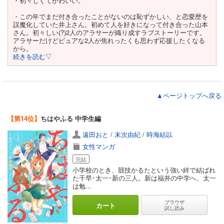
・初々しくてかわいい。
・この年でまだ付き合ったことがないのは恥ずかしい、と恋愛歴を
誤魔化していた井上さん。初めて人を好きになって付き合った山本
さん。初々しい(?)2人のアラサーが織り成すラブストーリーです。
アラサーだけどピュアな2人が焦れったくも思わず応援したくなる
から。
続きを読む▽
▲ページトップへ戻る
【第14位】
ちはやふる 中学生編
遠田おと
/
末次由紀
/
時海結以
女性マンガ
完結
小学校のとき、競技かるたという強い絆で結ばれ
た千早･太一･新の三人。新は福井の中学へ、太一
は勉...
ブラウザ
カート
試し読み