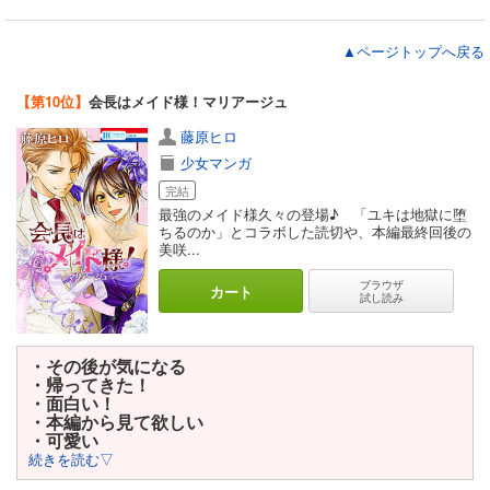
▲ページトップへ戻る
【第10位】
会長はメイド様！マリアージュ
藤原ヒロ
少女マンガ
完結
最強のメイド様久々の登場♪ 「ユキは地獄に堕
ちるのか」とコラボした読切や、本編最終回後の
美咲...
ブラウザ
カート
試し読み
・その後が気になる
・帰ってきた！
・面白い！
・本編から見て欲しい
・可愛い
続きを読む▽