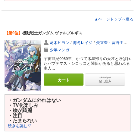
▲ページトップへ戻る
【第9位】
機動戦士ガンダム ヴァルプルギス
葛木ヒヨン
/
海冬レイジ
/
矢立肇・富野由悠季
少年マンガ
宇宙世紀0089年、かつて木星帰りの天才と呼ばれ
たパプテマス・シロッコと関係があると思われる
主人...
ブラウザ
カート
試し読み
・ガンダムに外れはない
・TV化楽しみ
・絵が綺麗
・注目
・たまらない
続きを読む▽