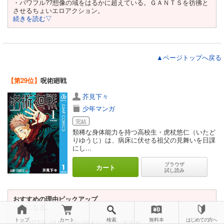
・パワフル??想像の域をはるかに超えている。ＧＡＮＴＳを彷彿と
させるちょいエロアクション。
続きを読む▽
▲ページトップへ戻る
【第29位】
呪術廻戦
芥見下々
少年マンガ
完結
類稀な身体能力を持つ高校生・虎杖悠仁（いたど
りゆうじ）は、病床に伏せる祖父の見舞いを日課
にし...
ブラウザ
カート
試し読み
おすすめの理由ピックアップ
・気になる。
トップ
カート
検索
無料本
はじめての方へ
・HUNTER×HUNTERが好きな人におすすめ。