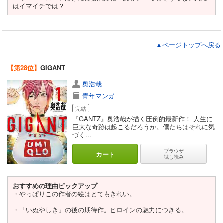
はイマイチでは？
▲ページトップへ戻る
【第28位】
GIGANT
奥浩哉
青年マンガ
完結
『GANTZ』奥浩哉が描く圧倒的最新作！ 人生に
巨大な奇跡は起こるだろうか。僕たちはそれに気
づく...
ブラウザ
カート
試し読み
おすすめの理由ピックアップ
・やっぱりこの作者の絵はとてもきれい。
・「いぬやしき」の後の期待作。ヒロインの魅力につきる。