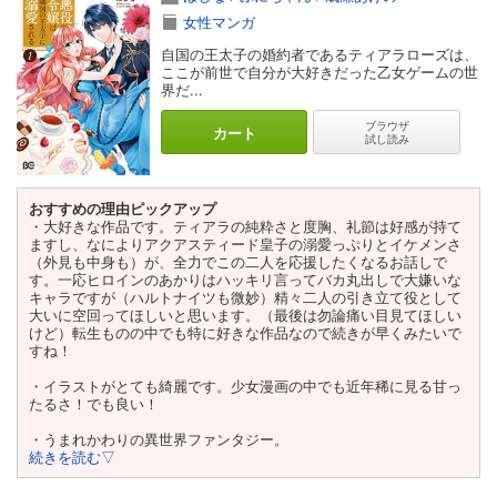
女性マンガ
自国の王太子の婚約者であるティアラローズは、
ここが前世で自分が大好きだった乙女ゲームの世
界だ...
ブラウザ
カート
試し読み
おすすめの理由ピックアップ
・大好きな作品です。ティアラの純粋さと度胸、礼節は好感が持て
ますし、なによりアクアスティード皇子の溺愛っぷりとイケメンさ
（外見も中身も）が、全力でこの二人を応援したくなるお話しで
す。一応ヒロインのあかりはハッキリ言ってバカ丸出しで大嫌いな
キャラですが（ハルトナイツも微妙）精々二人の引き立て役として
大いに空回ってほしいと思います。（最後は勿論痛い目見てほしい
けど）転生ものの中でも特に好きな作品なので続きが早くみたいで
すね！
・イラストがとても綺麗です。少女漫画の中でも近年稀に見る甘っ
たるさ！でも良い！
・うまれかわりの異世界ファンタジー。
続きを読む▽