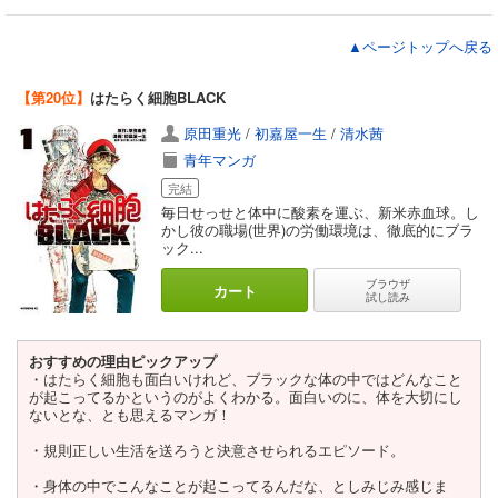
▲ページトップへ戻る
【第20位】
はたらく細胞BLACK
原田重光
/
初嘉屋一生
/
清水茜
青年マンガ
完結
毎日せっせと体中に酸素を運ぶ、新米赤血球。し
かし彼の職場(世界)の労働環境は、徹底的にブラ
ック...
ブラウザ
カート
試し読み
おすすめの理由ピックアップ
・はたらく細胞も面白いけれど、ブラックな体の中ではどんなこと
が起こってるかというのがよくわかる。面白いのに、体を大切にし
ないとな、とも思えるマンガ！
・規則正しい生活を送ろうと決意させられるエピソード。
・身体の中でこんなことが起こってるんだな、としみじみ感じま