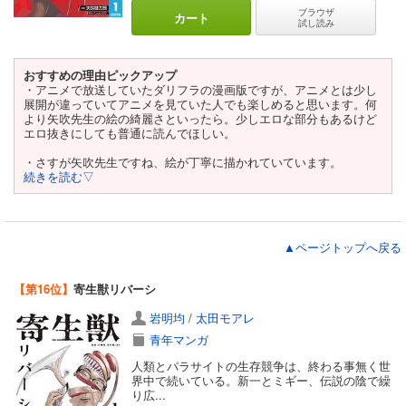
ブラウザ
カート
試し読み
おすすめの理由ピックアップ
・アニメで放送していたダリフラの漫画版ですが、アニメとは少し
展開が違っていてアニメを見ていた人でも楽しめると思います。何
より矢吹先生の絵の綺麗さといったら。少しエロな部分もあるけど
エロ抜きにしても普通に読んでほしい。
・さすが矢吹先生ですね、絵が丁寧に描かれていています。
続きを読む▽
▲ページトップへ戻る
【第16位】
寄生獣リバーシ
岩明均
/
太田モアレ
青年マンガ
人類とパラサイトの生存競争は、終わる事無く世
界中で続いている。新一とミギー、伝説の陰で繰
り広...