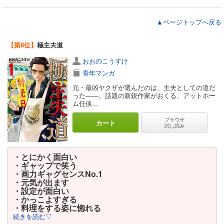
▲ページトップへ戻る
【第8位】
極主夫道
おおのこうすけ
青年マンガ
元・最凶ヤクザが選んだのは、主夫としての道だ
った――。話題の新鋭作家がおくる、アットホー
ム任侠...
ブラウザ
カート
試し読み
・とにかく面白い
・ギャップで笑う
・画力ギャグセンスNo.1
・元気が出ます
・設定が面白い
・かっこよすぎる
・料理をする姿に惚れる
続きを読む▽