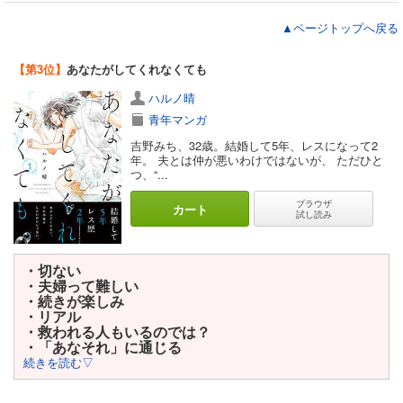
▲ページトップへ戻る
【第3位】
あなたがしてくれなくても
ハルノ晴
青年マンガ
吉野みち、32歳。結婚して5年、レスになって2
年。 夫とは仲が悪いわけではないが、 ただひと
つ、“...
ブラウザ
カート
試し読み
・切ない
・夫婦って難しい
・続きが楽しみ
・リアル
・救われる人もいるのでは？
・「あなそれ」に通じる
続きを読む▽