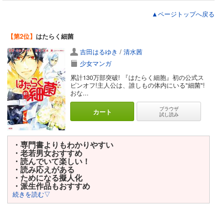
▲ページトップへ戻る
【第2位】
はたらく細菌
吉田はるゆき
/
清水茜
少女マンガ
累計130万部突破! 『はたらく細胞』初の公式ス
ピンオフ!主人公は、誰しもの体内にいる"細菌"!
おな...
ブラウザ
カート
試し読み
・専門書よりもわかりやすい
・老若男女おすすめ
・読んでいて楽しい！
・読み応えがある
・ためになる擬人化
・派生作品もおすすめ
続きを読む▽