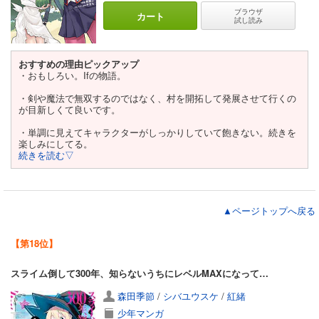
ブラウザ
カート
試し読み
おすすめの理由ピックアップ
・おもしろい。Ifの物語。
・剣や魔法で無双するのではなく、村を開拓して発展させて行くの
が目新しくて良いです。
・単調に見えてキャラクターがしっかりしていて飽きない。続きを
楽しみにしてる。
続きを読む▽
▲ページトップへ戻る
【第18位】
スライム倒して300年、知らないうちにレベルMAXになってました
森田季節
/
シバユウスケ
/
紅緒
少年マンガ