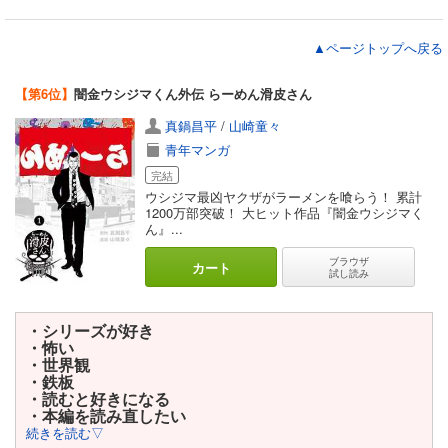
▲ページトップへ戻る
【第6位】
闇金ウシジマくん外伝 らーめん滑皮さん
真鍋昌平
/
山崎童々
青年マンガ
完結
ウシジマ最凶ヤクザがラーメンを喰らう！ 累計
1200万部突破！ 大ヒット作品『闇金ウシジマく
ん』...
ブラウザ
カート
試し読み
・シリーズが好き
・怖い
・世界観
・鉄板
・読むと好きになる
・本編を読み直したい
続きを読む▽