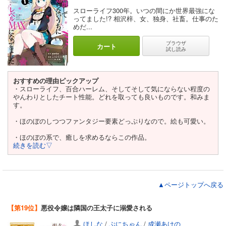
スローライフ300年。いつの間にか世界最強にな
ってました!? 相沢梓、女、独身、社畜。仕事のた
めだ...
ブラウザ
カート
試し読み
おすすめの理由ピックアップ
・スローライフ、百合ハーレム、そしてそして気にならない程度の
やんわりとしたチート性能。どれを取っても良いものです。和みま
す。
・ほのぼのしつつファンタジー要素どっぷりなので。絵も可愛い。
・ほのぼの系で、癒しを求めるならこの作品。
続きを読む▽
▲ページトップへ戻る
【第19位】
悪役令嬢は隣国の王太子に溺愛される
ほしな
/
ぷにちゃん
/
成瀬あけの