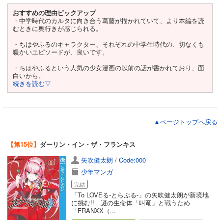
おすすめの理由ピックアップ
・中学時代のカルタに向き合う葛藤が描かれていて、より本編を読
むときに奥行きが感じられる。
・ちはやふるのキャラクター、それぞれの中学生時代の、切なくも
暖かいエピソードが、良いです。
・ちはやふるという人気の少女漫画の以前の話が書かれており、面
白いから。
続きを読む▽
▲ページトップへ戻る
【第15位】
ダーリン・イン・ザ・フランキス
矢吹健太朗
/
Code:000
少年マンガ
完結
「To LOVEる-とらぶる-」の矢吹健太朗が新境地
に挑む!! 謎の生命体「叫竜」と戦うため
「FRANXX（...