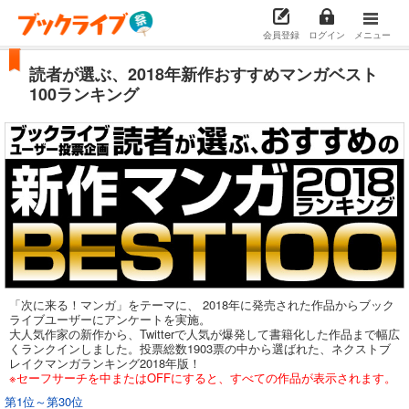
会員登録
ログイン
メニュー
読者が選ぶ、2018年新作おすすめマンガベスト
100ランキング
「次に来る！マンガ」をテーマに、 2018年に発売された作品からブック
ライブユーザーにアンケートを実施。
大人気作家の新作から、Twitterで人気が爆発して書籍化した作品まで幅広
くランクインしました。投票総数1903票の中から選ばれた、ネクストブ
レイクマンガランキング2018年版！
※セーフサーチを中またはOFFにすると、すべての作品が表示されます。
第1位～第30位