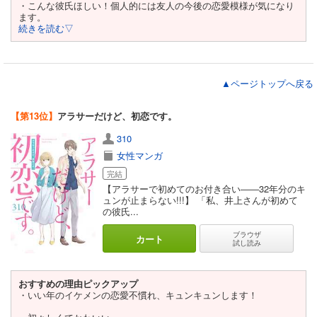
・こんな彼氏ほしい！個人的には友人の今後の恋愛模様が気になり
ます。
続きを読む▽
▲ページトップへ戻る
【第13位】
アラサーだけど、初恋です。
310
女性マンガ
完結
【アラサーで初めてのお付き合い――32年分のキ
ュンが止まらない!!!】 「私、井上さんが初めて
の彼氏...
ブラウザ
カート
試し読み
おすすめの理由ピックアップ
・いい年のイケメンの恋愛不慣れ、キュンキュンします！