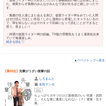
た。相変わらず風都のみんながみんなで涙が出るほど嬉しかったで
す。
・風都の住人達にまた会える喜び。仮面ライダーWをみていた人間
はぜひ読んでほしい作品！しかし漫画から登場したキャラもいるの
で、Wを知らない人はそのキャラ目線になって読むことができると
思う。羨ましい！
・待望の仮面ライダーWの続編。TV版の雰囲気をうまく漫画化出来
ていて毎週楽しみ。
続きを読む▽
▲ページトップへ戻る
【第22位】
先輩がうざい後輩の話
しろまんた
女性マンガ
完結
ちょっぴりガサツだけど面倒見のいい先輩・武田
と、そんな彼に素直になれない（？）後輩・五十
嵐。...