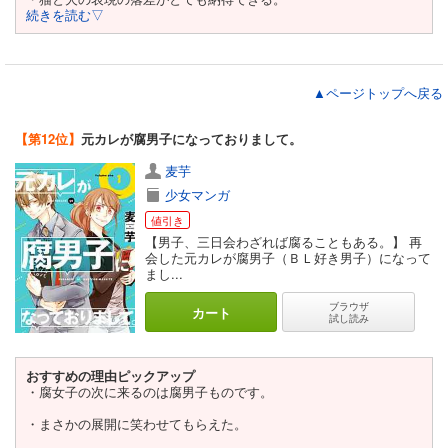
続きを読む▽
▲ページトップへ戻る
【第12位】
元カレが腐男子になっておりまして。
麦芋
少女マンガ
値引き
【男子、三日会わざれば腐ることもある。】 再
会した元カレが腐男子（ＢＬ好き男子）になって
まし...
ブラウザ
カート
試し読み
おすすめの理由ピックアップ
・腐女子の次に来るのは腐男子ものです。
・まさかの展開に笑わせてもらえた。