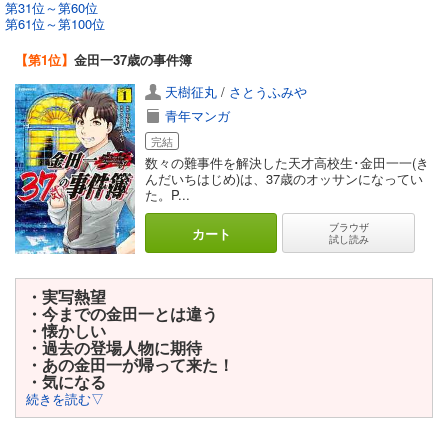
第31位～第60位
第61位～第100位
【第1位】
金田一37歳の事件簿
天樹征丸
/
さとうふみや
青年マンガ
完結
数々の難事件を解決した天才高校生･金田一一(き
んだいちはじめ)は、37歳のオッサンになってい
た。P...
ブラウザ
カート
試し読み
・実写熱望
・今までの金田一とは違う
・懐かしい
・過去の登場人物に期待
・あの金田一が帰って来た！
・気になる
続きを読む▽