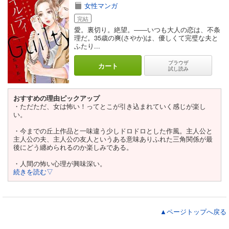
女性マンガ
完結
愛。裏切り。絶望。――いつも大人の恋は、不条
理だ。35歳の爽(さやか)は、優しくて完璧な夫と
ふたり...
ブラウザ
カート
試し読み
おすすめの理由ピックアップ
・ただただ、女は怖い！ってとこが引き込まれていく感じが楽し
い。
・今までの丘上作品と一味違う少しドロドロとした作風。主人公と
主人公の夫、主人公の友人というある意味ありふれた三角関係が最
後にどう纏められるのか楽しみである。
・人間の怖い心理が興味深い。
続きを読む▽
▲ページトップへ戻る