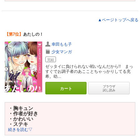
▲ページトップへ戻る
【第7位】
あたしの！
幸田もも子
少女マンガ
完結
ゼッタイに負けられない戦いなんだから!! まっ
すぐでお調子者のあこことちゃっかりしてる充
希。幼...
ブラウザ
カート
試し読み
・胸キュン
・作者が好き
・かわいい
・ステキ
続きを読む▽