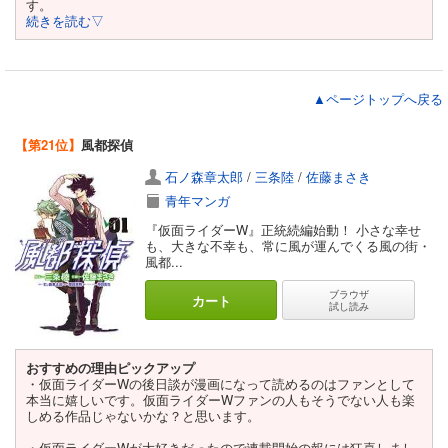
す。
続きを読む▽
▲ページトップへ戻る
【第21位】
風都探偵
石ノ森章太郎
/
三条陸
/
佐藤まさき
青年マンガ
『仮面ライダーW』正統続編始動！ 小さな幸せ
も、大きな不幸も、常に風が運んでくる風の街・
風都...
ブラウザ
カート
試し読み
おすすめの理由ピックアップ
・仮面ライダーWの後日談が漫画になって読めるのはファンとして
本当に嬉しいです。仮面ライダーWファンの人もそうでない人も楽
しめる作品じゃないかな？と思います。
・仮面ライダーWが大好きだったので連載開始の報には狂喜しまし