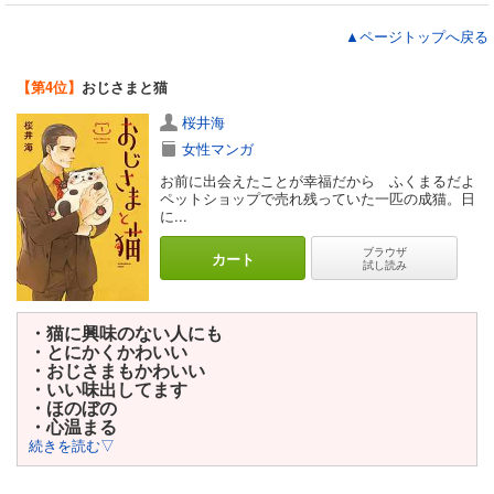
▲ページトップへ戻る
【第4位】
おじさまと猫
桜井海
女性マンガ
お前に出会えたことが幸福だから ふくまるだよ
ペットショップで売れ残っていた一匹の成猫。日
に...
ブラウザ
カート
試し読み
・猫に興味のない人にも
・とにかくかわいい
・おじさまもかわいい
・いい味出してます
・ほのぼの
・心温まる
続きを読む▽