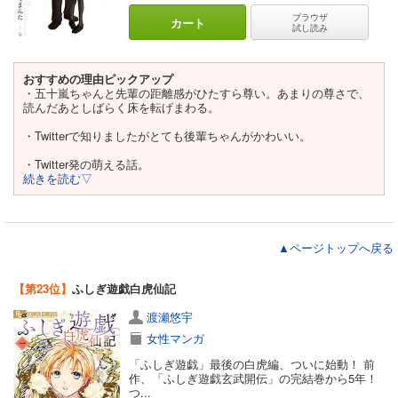
ブラウザ
カート
試し読み
おすすめの理由ピックアップ
・五十嵐ちゃんと先輩の距離感がひたすら尊い。あまりの尊さで、
読んだあとしばらく床を転げまわる。
・Twitterで知りましたがとても後輩ちゃんがかわいい。
・Twitter発の萌える話。
続きを読む▽
▲ページトップへ戻る
【第23位】
ふしぎ遊戯白虎仙記
渡瀬悠宇
女性マンガ
「ふしぎ遊戯」最後の白虎編、ついに始動！ 前
作、「ふしぎ遊戯玄武開伝」の完結巻から5年！
つ...