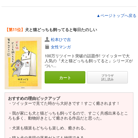
▲ページトップへ戻る
【第11位】
犬と猫どっちも飼ってると毎日たのしい
松本ひで吉
女性マンガ
100万リツイート突破の話題作! ツイッターで大
人気の『犬と猫どっちも飼ってると』シリーズが
つい...
ブラウザ
カート
試し読み
おすすめの理由ピックアップ
・ツイッターで見てた時から大好きです！すごく癒されます！
・我が家にも犬と猫どっちも飼ってるので、すごく共感出来るとこ
ろも多く、動物好きとして癒される作品だと思った。
・犬派も猫派もどちらも楽しめ、癒される。
・猫と犬の表現の落差がとても納得できる。