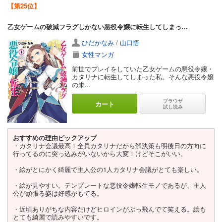
【第25位】
乙女ゲームの破滅フラグしかない悪役令嬢に転生してしまった…
ひだかなみ
/
山口悟
女性マンガ
前世でプレイをしていた乙女ゲームの悪役令嬢・
カタリナに転生してしまった私。そんな悪役令嬢
の未...
ブラウザ
カート
試し読み
おすすめの理由ピックアップ
・カタリナ会議最高！全員カタリナだから解決策も明後日の方向に
行ってるのに突っ込みがいないから大変！けどそこがいい。
・絵がとにかく綺麗で主人公の1人カタリナ会議がとても楽しい。
・絵が見やすい。テンプレートな悪役令嬢転生モノであるが、主人
公が頑張る姿は好感がもてる。
・近頃ありがちな内容だけどヒロインがぶっ飛んでて笑える。絵も
とても綺麗で読みやすいです。