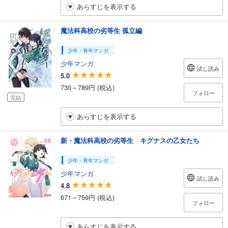
あらすじを表示する
魔法科高校の劣等生 孤立編
少年・青年マンガ
少年マンガ
試し読み
5.0
730～789円 (税込)
フォロー
完結
あらすじを表示する
新・魔法科高校の劣等生 キグナスの乙女たち
少年・青年マンガ
少年マンガ
試し読み
4.8
671～759円 (税込)
フォロー
あらすじを表示する