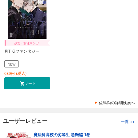
少女・女性マンガ
月刊Gファンタジー
NEW
689
円 (税込)
カート
佐島勤の詳細検索へ
ユーザーレビュー
一覧
>>
魔法科高校の劣等生 急転編 1巻