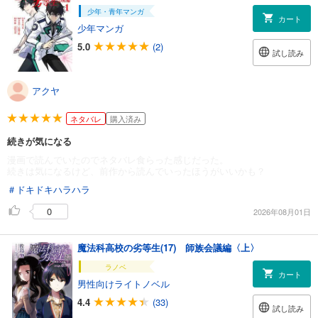
少年・青年マンガ
カート
少年マンガ
5.0
(2)
試し読み
アクヤ
ネタバレ
購入済み
続きが気になる
漫画で読んでいたのでネタバレ食らった感じだった。
続きは気になるけど、前作から読んでいったほうがいいかも？
＃ドキドキハラハラ
0
2026年08月01日
魔法科高校の劣等生(17) 師族会議編〈上〉
ラノベ
カート
男性向けライトノベル
4.4
(33)
試し読み