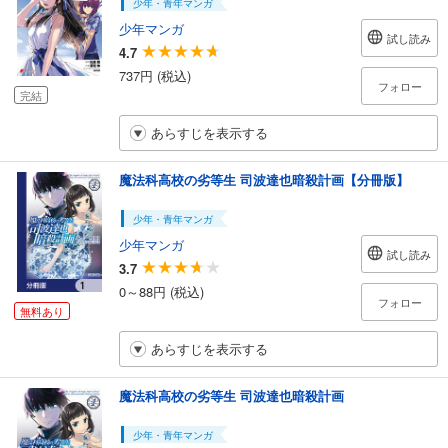
少年・青年マンガ
少年マンガ
試し読み
4.7
737円 (税込)
フォロー
完結
あらすじを表示する
魔法科高校の劣等生 司波達也暗殺計画【分冊版】
少年・青年マンガ
少年マンガ
試し読み
3.7
0～88円 (税込)
フォロー
無料あり
あらすじを表示する
魔法科高校の劣等生 司波達也暗殺計画
少年・青年マンガ