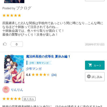
ブクログ
Posted by
四葉継承した2人な関係は学校内であっという間に噂になり...こんな噂に
なるほど十師族って注目されてるのね…
十師族会議では、色々やり取りが面白くて！
最後の襲撃がびっくり！次巻が楽しみ！
0
2026年07月12日
魔法科高校の劣等生 夏休み編 1
少年・青年マンガ
カート
少年マンガ
4.4
(24)
試し読み
りんりん
購入済み
映画の四葉継承編観た後だと余計に、ほのかが達也さまに告白する1〜2