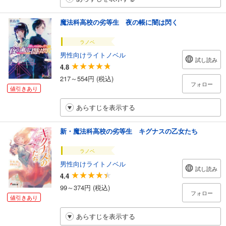
魔法科高校の劣等生 夜の帳に闇は閃く
ラノベ
男性向けライトノベル
試し読み
4.8
217～554円 (税込)
フォロー
値引きあり
あらすじを表示する
新・魔法科高校の劣等生 キグナスの乙女たち
ラノベ
男性向けライトノベル
試し読み
4.4
99～374円 (税込)
フォロー
値引きあり
あらすじを表示する