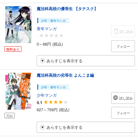
魔法科高校の優等生 【タテスク】
少年・青年マンガ
青年マンガ
試し読み
-
0～66円 (税込)
フォロー
無料あり
あらすじを表示する
魔法科高校の劣等生 よんこま編
少年・青年マンガ
少年マンガ
試し読み
4.1
627～759円 (税込)
フォロー
完結
あらすじを表示する