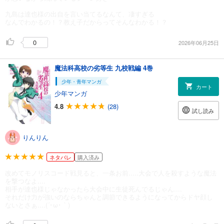
九島は達也様の出自を言い当てるなんて、凄すぎる
なんでわかるの！？教え子だからってそんなわかる！？
0
2026年06月25日
魔法科高校の劣等生 九校戦編 4巻
少年・青年マンガ
カート
少年マンガ
4.8
(28)
試し読み
りんりん
ネタバレ
購入済み
改めてモノリスコード戦見ると、一条お前.....大会で人を殺すような魔法
を撃つなよ....
相手が達也様じゃなかったら大会中に生徒死んでるじゃん....
それだけ力が強いのならちゃんと調節できるようになってからドヤ顔し
ないとさぁ....(´･ω･｀)