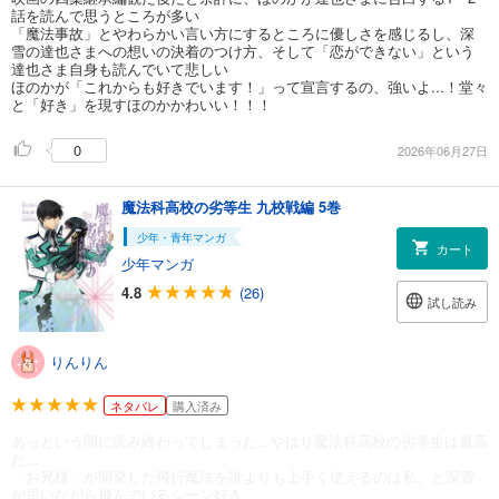
話を読んで思うところが多い
「魔法事故」とやわらかい言い方にするところに優しさを感じるし、深
雪の達也さまへの想いの決着のつけ方、そして「恋ができない」という
達也さま自身も読んでいて悲しい
ほのかが「これからも好きでいます！」って宣言するの、強いよ...！堂々
と「好き」を現すほのかかわいい！！！
0
2026年06月27日
魔法科高校の劣等生 九校戦編 5巻
少年・青年マンガ
カート
少年マンガ
4.8
(26)
試し読み
りんりん
ネタバレ
購入済み
あっという間に読み終わってしまった...やはり魔法科高校の劣等生は最高
だ...
「お兄様」が開発した飛行魔法を誰よりも上手く使えるのは私、と深雪
が思いながら飛んでいるシーン好き