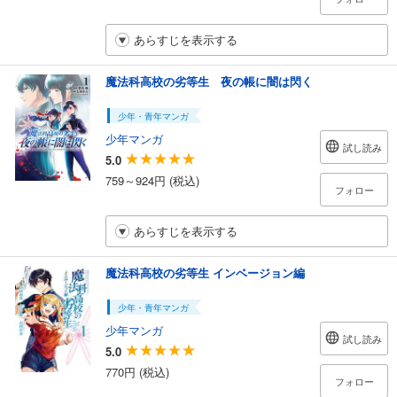
あらすじを表示する
魔法科高校の劣等生 夜の帳に闇は閃く
少年・青年マンガ
少年マンガ
試し読み
5.0
759～924円 (税込)
フォロー
あらすじを表示する
魔法科高校の劣等生 インベージョン編
少年・青年マンガ
少年マンガ
試し読み
5.0
770円 (税込)
フォロー