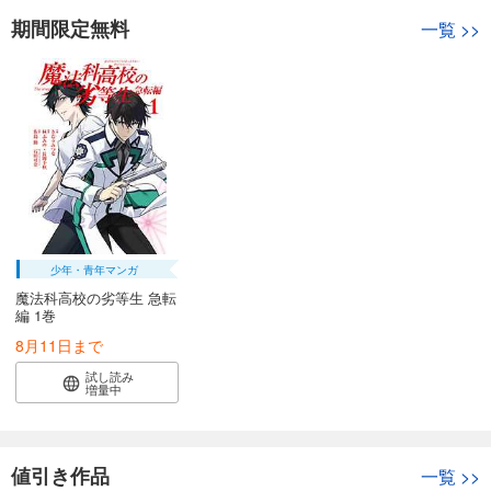
期間限定無料
一覧
>>
少年・青年マンガ
魔法科高校の劣等生 急転
編 1巻
8月11日まで
試し読み
増量中
値引き作品
一覧
>>