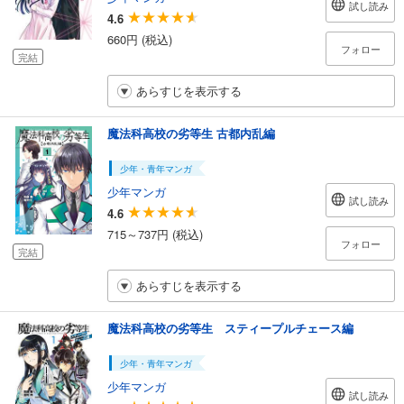
試し読み
4.6
660円 (税込)
フォロー
完結
あらすじを表示する
魔法科高校の劣等生 古都内乱編
少年・青年マンガ
少年マンガ
試し読み
4.6
715～737円 (税込)
フォロー
完結
あらすじを表示する
魔法科高校の劣等生 スティープルチェース編
少年・青年マンガ
少年マンガ
試し読み