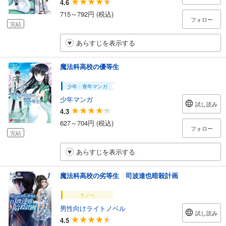
4.6
715～792円 (税込)
フォロー
完結
あらすじを表示する
魔法科高校の優等生
少年・青年マンガ
少年マンガ
試し読み
4.3
627～704円 (税込)
フォロー
完結
あらすじを表示する
魔法科高校の劣等生 司波達也暗殺計画
ラノベ
男性向けライトノベル
試し読み
4.5