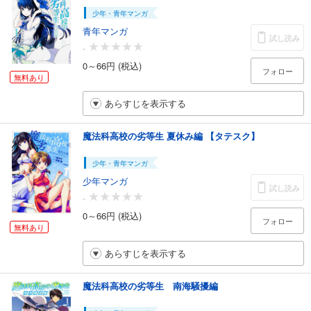
少年・青年マンガ
青年マンガ
試し読み
-
0～66円 (税込)
フォロー
無料あり
あらすじを表示する
魔法科高校の劣等生 夏休み編 【タテスク】
少年・青年マンガ
少年マンガ
試し読み
-
0～66円 (税込)
フォロー
無料あり
あらすじを表示する
魔法科高校の劣等生 南海騒擾編