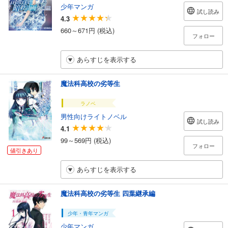
少年マンガ
試し読み
4.3
660～671円 (税込)
フォロー
あらすじを表示する
魔法科高校の劣等生
ラノベ
男性向けライトノベル
試し読み
4.1
99～569円 (税込)
フォロー
値引きあり
あらすじを表示する
魔法科高校の劣等生 四葉継承編
少年・青年マンガ
少年マンガ