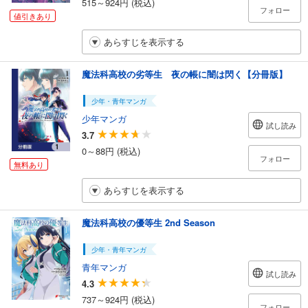
515～924円 (税込)
フォロー
値引きあり
あらすじを表示する
魔法科高校の劣等生 夜の帳に闇は閃く【分冊版】
少年・青年マンガ
少年マンガ
試し読み
3.7
0～88円 (税込)
フォロー
無料あり
あらすじを表示する
魔法科高校の優等生 2nd Season
少年・青年マンガ
青年マンガ
試し読み
4.3
737～924円 (税込)
フォロー