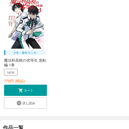
少年・青年マンガ
魔法科高校の劣等生 急転
編 1巻
NEW
770
円 (税込)
カート
試し読み
作品一覧