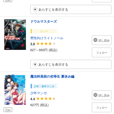
あらすじを表示する
ドウルマスターズ
ラノベ
男性向けライトノベル
試し読み
3.8
627～693円 (税込)
フォロー
あらすじを表示する
魔法科高校の劣等生 夏休み編
少年・青年マンガ
少年マンガ
試し読み
4.4
627円 (税込)
フォロー
完結