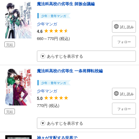
魔法科高校の劣等生 師族会議編
少年・青年マンガ
少年マンガ
試し読み
4.6
660～770円 (税込)
フォロー
完結
あらすじを表示する
魔法科高校の劣等生 一条将輝転校編
少年・青年マンガ
少年マンガ
試し読み
5.0
770円 (税込)
フォロー
完結
あらすじを表示する
神々が支配する世界で