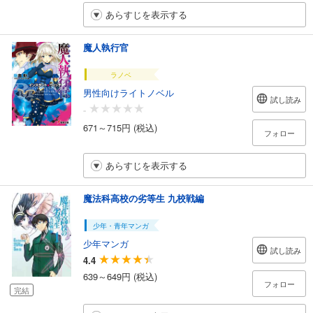
あらすじを表示する
魔人執行官
ラノベ
男性向けライトノベル
試し読み
-
671～715円 (税込)
フォロー
あらすじを表示する
魔法科高校の劣等生 九校戦編
少年・青年マンガ
少年マンガ
試し読み
4.4
639～649円 (税込)
フォロー
完結