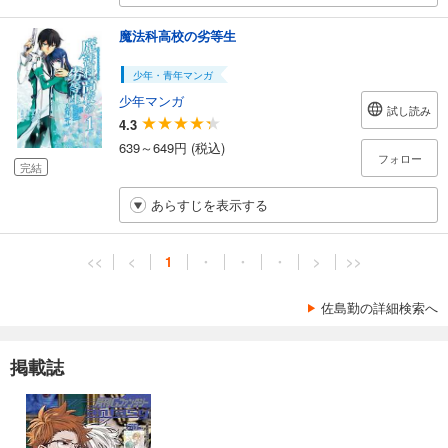
魔法科高校の劣等生
少年・青年マンガ
少年マンガ
試し読み
4.3
639～649円 (税込)
フォロー
完結
あらすじを表示する
<<
<
1
・
・
・
>
>>
佐島勤の詳細検索へ
掲載誌