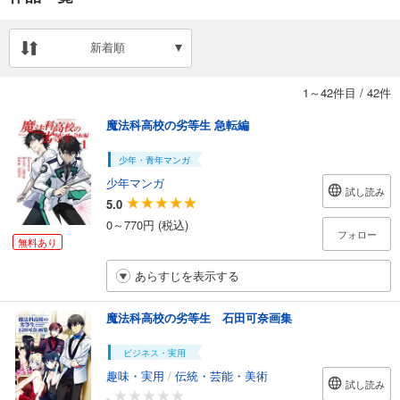
新着順
1～42件目
/
42件
魔法科高校の劣等生 急転編
少年・青年マンガ
少年マンガ
試し読み
5.0
0～770円 (税込)
フォロー
無料あり
あらすじを表示する
魔法科高校の劣等生 石田可奈画集
ビジネス・実用
趣味・実用
/
伝統・芸能・美術
試し読み
-