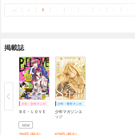
<<
<
1
・
・
・
・
・
・
掲載誌
少女・女性マンガ
少年・青年マンガ
ＢＥ・ＬＯＶＥ
少年マガジンエ
ッジ
NEW
760
円 (税込)
679
円 (税込)