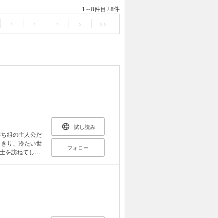
1～8件目
/
8件
・
・
・
>
>>
試し読み
勝ち組の主人公だ
りきり、冷たい世
フォロー
士を訪ねてしま
ができるのか？
告から始まる人生