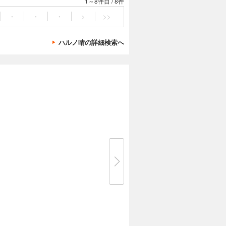
1～8件目
/
8件
・
・
・
>
>>
ハルノ晴の詳細検索へ