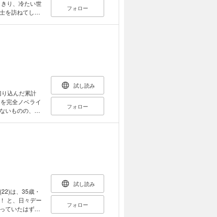
りきり、冷たい世
フォロー
士を訪ねてしま
ができるのか？
告から始まる人生
試し読み
切り込んだ累計
マを完全ノベライ
フォロー
ーー。いつしか
ち。愛している
いし、夫婦はそ
同じ会社の先
の告白を聞いた
んだ……」。愛
開ける！
試し読み
2)は、35歳・
！ と、日々デー
フォロー
っていたはずだ