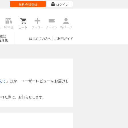
無料会員登録
ログイン
歴
My本棚
カート
フォロー
クーポン
Myページ
雑誌
はじめての方へ
ご利用ガイド
写真集
んて
」ほか、ユーザーレビューをお届けし
された際に、お知らせします。