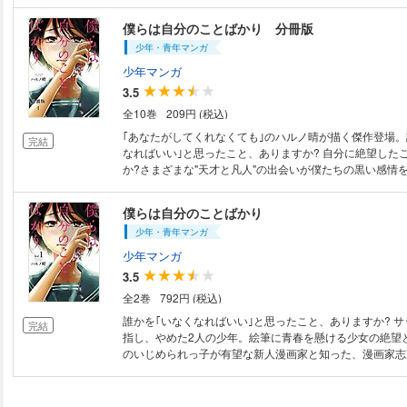
ったけど、華にもどうしても埋まらないものがあるようで
が止まらない「あなたがしてくれなくても」。番外編にも
僕らは自分のことばかり 分冊版
さる言葉が盛りだくさんです！
少年・青年マンガ
少年マンガ
3.5
全10巻
209円 (税込)
｢あなたがしてくれなくても｣のハルノ晴が描く傑作登場。
完結
なればいい｣と思ったこと、ありますか? 自分に絶望した
か?さまざまな"天才と凡人"の出会いが僕たちの黒い感情
なくて苦しくて、でも愛おしくてたまらない。前を向いて
の、青春ダークサイド･グラフィティ! 第1話｢神様の赤い
僕らは自分のことばかり
少年・青年マンガ
少年マンガ
3.5
全2巻
792円 (税込)
誰かを｢いなくなればいい｣と思ったこと、ありますか? 
完結
指し、やめた2人の少年。絵筆に青春を懸ける少女の絶望
のいじめられっ子が有望な新人漫画家と知った、漫画家志
を水泳に捧げる少年に恋した女の子。さまざまな"天才と凡
僕たちの黒い感情をあぶり出す。切なくて苦しくて、でも
らない青春グラフィティの傑作登場!