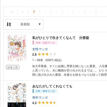
<<
<
1
・
・
・
・
・
・
新着順
私がひとりで生きてくなんて 分冊版
少女・女性マンガ
女性マンガ
2.8
1～38巻
209円 (税込)
短大卒業後、すぐに結婚し専業主婦になった愛菜。 人生
続巻入荷
と思っていた、夫に離婚を切り出されるまでは…。 ひと
間に投げ出された愛菜。弁護士を頼るつもりが誤って税理
い…？ 愛菜は自分の愛を、そして人生を取り戻すこと
『あなたがしてくれなくも』のハルノ晴最新作！ 離婚宣
あなたがしてくれなくても
やり直しストーリー！！
少年・青年マンガ
青年マンガ
4.5