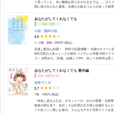
と思っていた、夫に離婚を切り出されるまでは…。 ひと
間に投げ出された愛菜。弁護士を頼るつもりが誤って税理
い…？ 愛菜は自分の愛を、そして人生を取り戻すこと
『あなたがしてくれなくも』のハルノ晴最新作！ 離婚宣
あなたがしてくれなくても
やり直しストーリー！！
小説・文芸
/
小説
国内小説
4.0
1～2巻
968～990円 (税込)
見逃し配信も好調！ SNSで話題沸騰！ 夫婦のタブーに
850万部の人気コミックが原作 フジテレビ木曜10時ドラ
ズ！ 吉野みち、32歳。結婚して5年、決して夫婦仲は悪くないものの、た
だひとつ欠けているものがあった。それは、「セックス」
体に触れてくれなくなった夫・陽一に、不満を募らせるみ
あなたがしてくれなくても 番外編
からこそ求め合いたい。そう願う妻と、「一緒にいて楽し
少女・女性マンガ
れだけじゃない」と言う夫。すれ違う心に苦しむみちは、
輩・新名誠に酔った勢いで悩みを打ち明けてしまう。みち
女性マンガ
新名から返ってきたのは、意外な言葉。「うちも、レスな
2.7
を求めてさまよう30代男女の危ういラブアフェアが幕を
1巻
165円 (税込)
「命短し恋せよ乙女」がモットーの、みちの後輩・北原華(2
独身の姉を見て、自分こそは白馬の王子様と結婚するんだ
トや合コンに勤しむ毎日。そんなモテモテ充実ライフを送