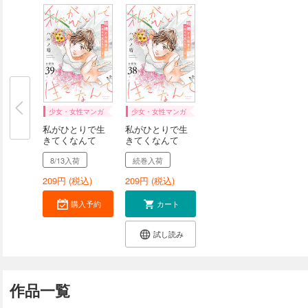
少女・女性マンガ
少女・女性マンガ
私がひとりで生
私がひとりで生
きてくなんて
きてくなんて
分...
分...
8/13入荷
続巻入荷
209
円 (税込)
209
円 (税込)
購入予約
カート
試し読み
作品一覧