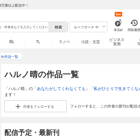
8万冊以上配信中！
Get!
セーフサーチ 中
来店pt
閲覧履
ビジネス
BL
TL
ラノベ
小説・文芸
実用
すめ作品一覧
ハルノ晴の作品一覧
「ハルノ晴」の「
あなたがしてくれなくても
」「
私がひとりで生きてくな
ます！
フォローすると、この作者の新刊が配信
作者を
フォローする
配信予定・最新刊