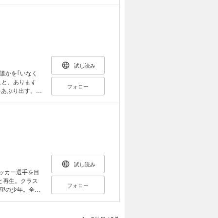
――…？ 共感
、女子に突き刺
試し読み
誰かを｢いなく
こと、あります
フォロー
をあぶり出す。切
歩き出すため
羽根｣収録。
試し読み
サッカー選手を目
と再生。クラス
フォロー
望の少年。全て
人"の出会いが
愛おしくてたま