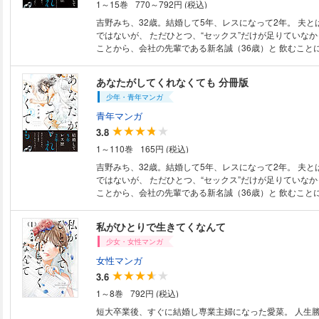
1～15巻
770～792円 (税込)
吉野みち、32歳。結婚して5年、レスになって2年。 夫と
ではないが、 ただひとつ、“セックス”だけが足りていなか
ことから、会社の先輩である新名誠（36歳）と 飲むこと
は、つい酒の勢いで セックスレスの悩みを打ち明けてしま
名は驚いた顔をして、 「うちもレスなんだよね…」と 寂
あなたがしてくれなくても 分冊版
――…。
少年・青年マンガ
青年マンガ
3.8
1～110巻
165円 (税込)
吉野みち、32歳。結婚して5年、レスになって2年。 夫と
ではないが、 ただひとつ、“セックス”だけが足りていなか
ことから、会社の先輩である新名誠（36歳）と 飲むこと
は、つい酒の勢いで セックスレスの悩みを打ち明けてしま
名は驚いた顔をして、 「うちもレスなんだよね…」と 寂
私がひとりで生きてくなんて
――…。
少女・女性マンガ
女性マンガ
3.6
1～8巻
792円 (税込)
短大卒業後、すぐに結婚し専業主婦になった愛菜。 人生