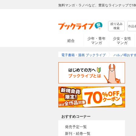
無料マンガ・ラノベなど、豊富なラインナップで18
絞り込み
検索
少年・青年
少女・女性
総合
マンガ
マンガ
電子書籍・漫画 ブックライブ
ハルノ晴おす
おすすめコーナー
発売予定一覧
新刊・続巻一覧