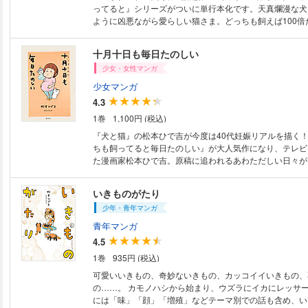
ってると』シリーズがついに単行本化です。天真爛漫な犬
ように凶悪ながら愛らしい猫さま。どっちも飼えば100倍
ありホロリありのエッセイコミックです。とっておきハプ
描きおろしエピソードも大量収録しました☆
十月十日も毎日たのしい
少女・女性マンガ
少女マンガ
4.3
1巻
1,100円 (税込)
『犬と猫』の松本ひで吉が今度は40代妊娠リアルを描く！ 『犬と猫ど
ちも飼ってると毎日たのしい』が大人気作になり、テレビ
た漫画家松本ひで吉。原稿に追われるあわただしい日々が
平凡な日々が再び始まった……と思いきや妊娠がわかり!?
いの、おかあさんへの道！
いきものがたり
少年・青年マンガ
青年マンガ
4.5
1巻
935円 (税込)
可愛いいきもの、奇妙ないきもの、カッコイイいきもの、
の……。 カモノハシから始まり、ウズラにイカにレッサー
には「味」「顔」「増殖」などテーマ別での話も含め、い