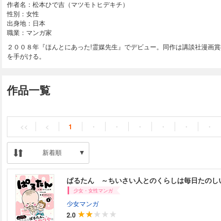
作者名：松本ひで吉（マツモトヒデキチ）
性別：女性
出身地：日本
職業：マンガ家
２００８年『ほんとにあった!霊媒先生』でデビュー。同作は講談社漫画
を手がける。
作品一覧
<<
<
1
・
・
・
・
・
・
新着順
ぱるたん ～ちいさい人とのくらしは毎日たのし
少女・女性マンガ
少女マンガ
2.0