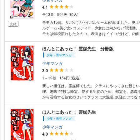
照、引用などの機能も使用できません。
4.1
全13巻
594円 (税込)
モモカ15歳、サバゲ(サバイバルゲーム)始めました。史
完結
ルゲーム×美少女×コメディ!!! 少女には向かない部活動
モカは転校慣れした女のコ。表向きはイイコだけど、内面
派！ こんどの転校では、初日から学園のカリスマにして
ム部部長である美煌(みおう)につきまとわれちゃう。実は
ほんとにあった！ 霊媒先生 分冊版
くされた銃の才能があるらしく!? 前代未聞のサバゲコメ
少年・青年マンガ
少年マンガ
3.0
1～19巻
154円 (税込)
新しい担任は、霊媒師でした。クラスにやってきた新しい
理。趣味･特技は降霊。愛する生徒のため、怨霊を、悪魔
から召喚する彼女のせいでクラスは大混乱! 妖怪だけでな
猫も、もふもふっと登場する学園オカルトギャグ! 霊媒先
ほんとにあった！ 霊媒先生
少年・青年マンガ
少年マンガ
4.0