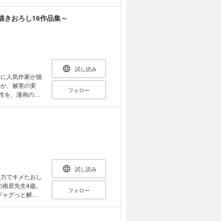
く
た「動物いいよ
描きおろし16作品集～
試し読み
めに人気作家が描
のか、被害の実
フォロー
性を、漫画の力
試し読み
全力でキメたおし
の南原先生4歳。
フォロー
ギャグっと解
ことわんこが待