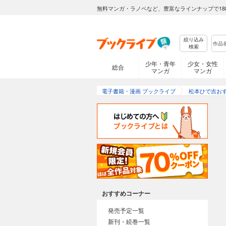
無料マンガ・ラノベなど、豊富なラインナップで18
絞り込み
検索
少年・青年
少女・女性
総合
マンガ
マンガ
電子書籍・漫画 ブックライブ
松本ひで吉お
おすすめコーナー
発売予定一覧
新刊・続巻一覧