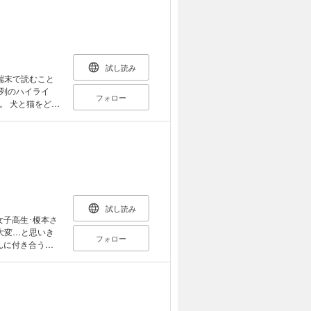
試し読み
端末で読むこと
列のハイライ
フォロー
どっ
明るい犬くん。
という生きもの
犬と猫どっちも
り、ほろりエピ
、犬派も猫派も世
Palcyコミ
しながら解説し
身近な動物なの
試し読み
るのか！」「こ
女子高生･榎本さ
ちがう動物なの
大変…と思いき
フォロー
猫好きはもちろ
んに付き合うう
。『ざんねんな
とにあった! 霊
生のたのしい解
描かれる非日常な
にした電子書籍
ットサイズの端
索、辞書の参