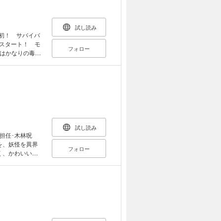
試し読み
上初！ サバイバ
、スタート！ モ
フォロー
はかなりの毒舌
サバイバルゲー
モモカには、か
ディ、登場！
試し読み
担任･木林呪
を、妖怪を異界
フォロー
く、かわいい黒
生、登場の巻!