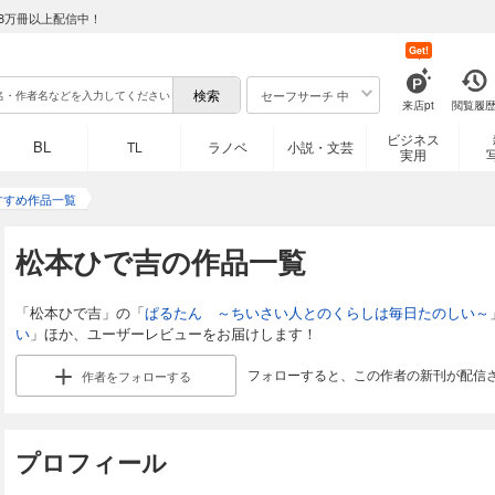
8万冊以上配信中！
Get!
セーフサーチ 中
来店pt
閲覧履
ビジネス
BL
TL
ラノベ
小説・文芸
実用
すすめ作品一覧
松本ひで吉の作品一覧
「松本ひで吉」の「
ぱるたん ～ちいさい人とのくらしは毎日たのしい～
い
」ほか、ユーザーレビューをお届けします！
フォローすると、この作者の新刊が配信
作者を
フォローする
プロフィール