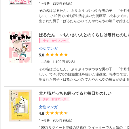
1～8巻
286円 (税込)
その名はぱるたん。 ぷりぷりつやつやな男の子！ 『十月十日も毎日たの
しい』で 40代での妊娠生活を描いた漫画家、松本ひで吉。 
生まれた男子・ぱるたんとの てんやわんやの毎日が始まる！ 『犬と
の松本ひで吉による 爆笑子育てエッセイ開幕！ 【第1話～
ぱるたん ～ちいさい人とのくらしは毎日たのし
少女・女性マンガ
少女マンガ
5.0
1～2巻
1,100円 (税込)
その名はぱるたん。 ぷりぷりつやつやな男の子！ 『十月十日も毎日たの
しい』で 40代での妊娠生活を描いた漫画家、松本ひで吉。 
生まれた男子・ぱるたんとの てんやわんやの毎日が始まる！ 『犬と
の松本ひで吉による 爆笑子育てエッセイ開幕！
犬と猫どっちも飼ってると毎日たのしい
少女・女性マンガ
女性マンガ
4.6
1～8巻
935円 (税込)
100万リツイート突破の話題作! ツイッターで大人気の『