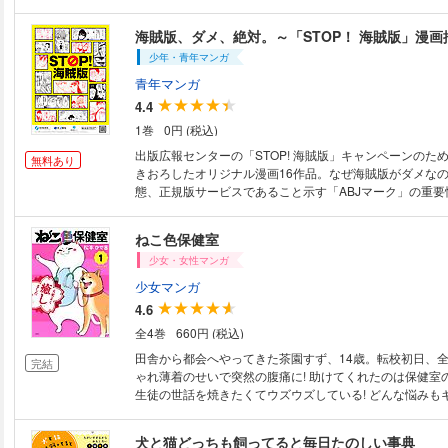
る古今東西のエピソードを、 ヒト科・松本ひで吉が語る！ 読めば面白
てためになる！ いきものたちに愛をこめて、 私的に描い
海賊版、ダメ、絶対。～「STOP！ 海賊版」漫画
ね！」漫画、はじまりはじまり。
少年・青年マンガ
青年マンガ
4.4
1巻
0円 (税込)
出版広報センターの「STOP! 海賊版」キャンペーンのた
無料あり
きおろしたオリジナル漫画16作品。なぜ海賊版がダメな
態、正規版サービスであること示す「ABJマーク」の重要
で面白く、わかりやすく訴えます。
ねこ色保健室
少女・女性マンガ
少女マンガ
4.6
全4巻
660円 (税込)
田舎から都会へやってきた茶園すず、14歳。転校初日、
完結
ゃれ薄着のせいで突然の腹痛に! 助けてくれたのは保健室
生徒の世話を焼きたくてウズウズしている! どんな悩みも
決。保健室のニャンバラ先生にお任せ! もふもふのにゃん
ち受ける、癒しの保健室にいらっしゃい☆
犬と猫どっちも飼ってると毎日たのしい事典