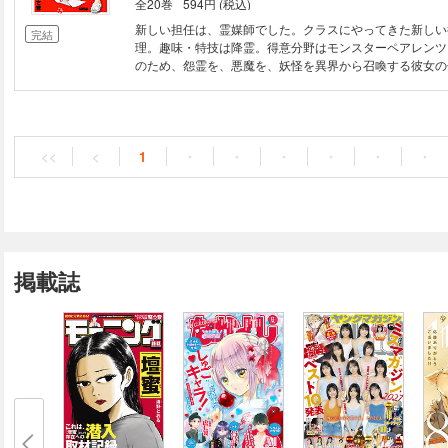
全20巻
594円 (税込)
新しい担任は、霊媒師でした。クラスにやってきた新しい
完結
理。趣味・特技は降霊。得意分野はモンスターペアレンツ
のため、怨霊を、悪魔を、妖怪を異界から召喚する彼女の
大混乱！ 妖怪だけでなく、かわいい黒猫も、もふもふっ
オカルト4コマ！
<<
<
1
・
・
・
・
・
・
掲載誌