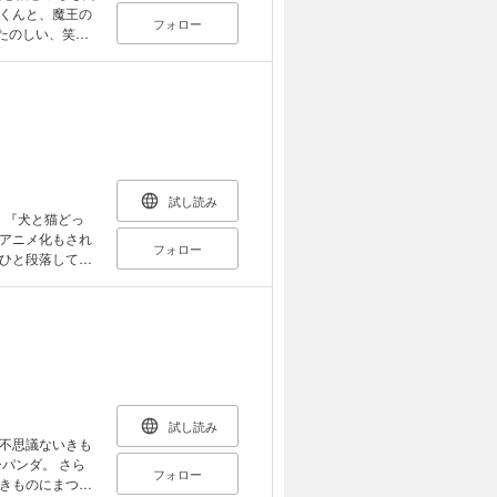
くんと、魔王の
フォロー
たのしい、笑い
ニング満載の、
試し読み
っ
アニメ化もされ
フォロー
ひと段落して、
 笑いと涙いっぱ
試し読み
不思議ないきも
パンダ。 さら
フォロー
きものにまつわ