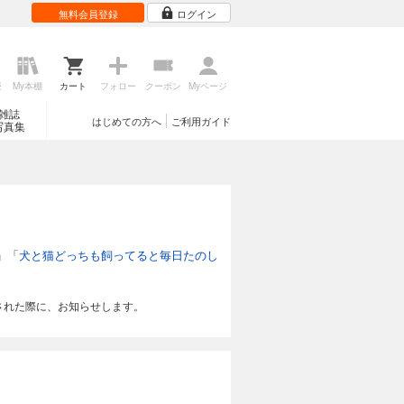
無料会員登録
ログイン
歴
My本棚
カート
フォロー
クーポン
Myページ
雑誌
はじめての方へ
ご利用ガイド
写真集
」「
犬と猫どっちも飼ってると毎日たのし
された際に、お知らせします。