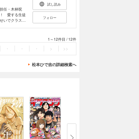
試し読み
担任・木林呪
！ 愛する生徒
フォロー
せいでクラスは
と登場する学園
1～12件目
/
12件
・
・
・
>
>>
松本ひで吉の詳細検索へ