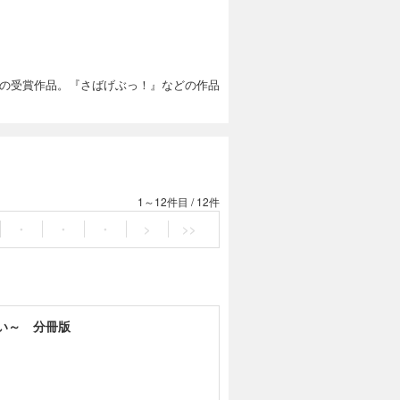
賞の受賞作品。『さばげぶっ！』などの作品
1～12件目
/
12件
・
・
・
>
>>
い～ 分冊版