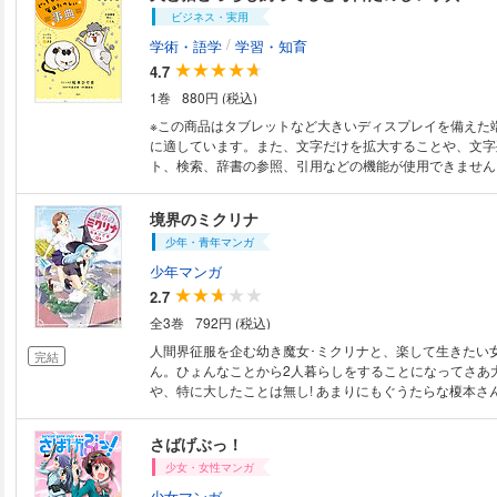
ビジネス・実用
/
学術・語学
学習・知育
4.7
1巻
880円 (税込)
※この商品はタブレットなど大きいディスプレイを備えた
に適しています。また、文字だけを拡大することや、文字
ト、検索、辞書の参照、引用などの機能が使用できません。 犬と猫を
ちも飼っている漫画家・松本ひで吉さん。天真爛漫爛漫、
ツンデレ、クールなネコさま。性格がちがいすぎる犬と猫
境界のミクリナ
をひとつ屋根の下に飼っている日常を題材にしたマンガ「
少年・青年マンガ
飼ってると毎日たのしい」が空前の大ヒットです。笑いあ
ソードありで、コミックは累計発行部数は50万部を超え
少年マンガ
代も超えて大反響を呼んでいます。本書は、松本ひで吉さんの
2.7
ックをベースに、犬と猫のユニークな生態を見開きで比較
全3巻
792円 (税込)
た新感覚「犬猫事典」です。ペットの定番である犬と猫。
に知らないことがいっぱい。「犬と猫ってこんな行動をす
人間界征服を企む幼き魔女･ミクリナと、楽して生きたい
完結
の行動にはこういう意味があったんだ」「こんなに習性が
ん。ひょんなことから2人暮らしをすることになってさあ
か！」などさまざまな発見があることでしょう。犬好きや
や、特に大したことは無し! あまりにもぐうたらな榎本さ
ん、どちらも飼っていない人にとっても面白い読み物です
ちに、ミクリナも野望を忘れ遊びほうけるように…! ｢ほん
いきもの事典』シリーズで知られる動物学者・今泉忠明先
媒先生｣｢さばげぶっ!｣の松本ひで吉の新境地、ぐうたら
さばげぶっ！
説も見どころです。 ※この商品は紙の書籍のページを画像
日常ギャグワールド開幕!
です。文字だけを拡大することはできませんので、タブレ
少女・女性マンガ
末での閲読を推奨します。また、文字列のハイライトや検
少女マンガ