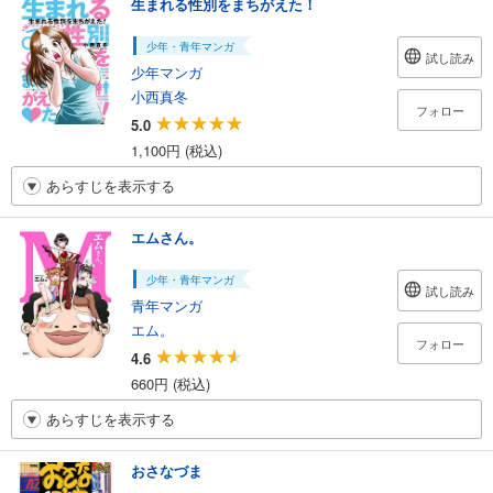
生まれる性別をまちがえた！
少年・青年マンガ
試し読み
少年マンガ
小西真冬
フォロー
5.0
1,100円 (税込)
あらすじを表示する
エムさん。
少年・青年マンガ
試し読み
青年マンガ
エム。
フォロー
4.6
660円 (税込)
あらすじを表示する
おさなづま