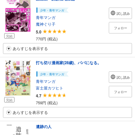
少年・青年マンガ
試し読み
青年マンガ
魔神ぐり子
フォロー
5.0
完結
770円 (税込)
あらすじを表示する
打ち切り漫画家(28歳)、パパになる。
少年・青年マンガ
試し読み
青年マンガ
富士屋カツヒト
フォロー
4.7
完結
759円 (税込)
あらすじを表示する
遺跡の人