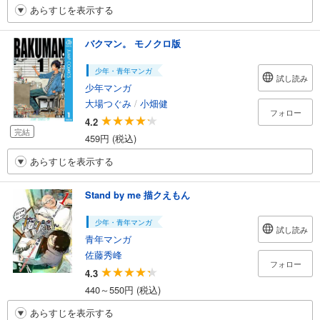
あらすじを表示する
バクマン。 モノクロ版
少年・青年マンガ
試し読み
少年マンガ
大場つぐみ
/
小畑健
フォロー
4.2
完結
459円 (税込)
あらすじを表示する
Stand by me 描クえもん
少年・青年マンガ
試し読み
青年マンガ
佐藤秀峰
フォロー
4.3
440～550円 (税込)
あらすじを表示する