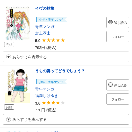
イヴの林檎
少年・青年マンガ
試し読み
青年マンガ
倉上淳士
フォロー
5.0
完結
792円 (税込)
あらすじを表示する
うちの妻ってどうでしょう？
少年・青年マンガ
試し読み
青年マンガ
福満しげゆき
フォロー
3.8
完結
770円 (税込)
あらすじを表示する