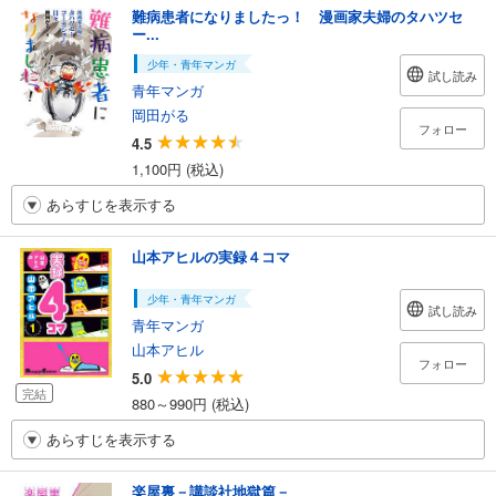
難病患者になりましたっ！ 漫画家夫婦のタハツセ
ー...
少年・青年マンガ
試し読み
青年マンガ
岡田がる
フォロー
4.5
1,100円 (税込)
あらすじを表示する
山本アヒルの実録４コマ
少年・青年マンガ
試し読み
青年マンガ
山本アヒル
フォロー
5.0
完結
880～990円 (税込)
あらすじを表示する
楽屋裏－講談社地獄篇－