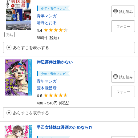
少年・青年マンガ
試し読み
青年マンガ
清野とおる
フォロー
4.4
完結
660円 (税込)
あらすじを表示する
岸辺露伴は動かない
少年・青年マンガ
試し読み
青年マンガ
荒木飛呂彦
フォロー
4.6
480～543円 (税込)
あらすじを表示する
早乙女姉妹は漫画のためなら!?