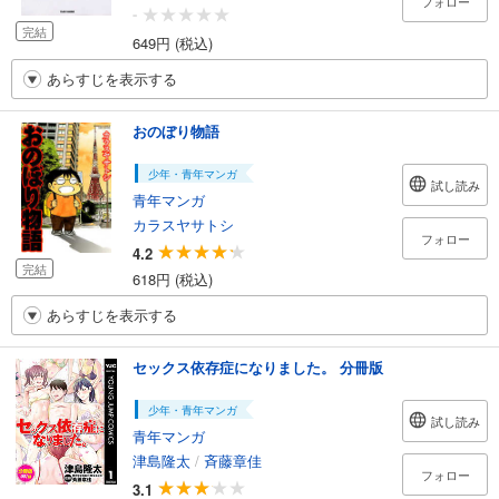
フォロー
-
完結
649円 (税込)
あらすじを表示する
おのぼり物語
少年・青年マンガ
試し読み
青年マンガ
カラスヤサトシ
フォロー
4.2
完結
618円 (税込)
あらすじを表示する
セックス依存症になりました。 分冊版
少年・青年マンガ
試し読み
青年マンガ
津島隆太
/
斉藤章佳
フォロー
3.1