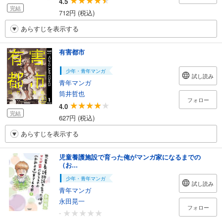
4.5
完結
712円 (税込)
あらすじを表示する
有害都市
少年・青年マンガ
試し読み
青年マンガ
筒井哲也
フォロー
4.0
完結
627円 (税込)
あらすじを表示する
児童養護施設で育った俺がマンガ家になるまでの
（お...
少年・青年マンガ
試し読み
青年マンガ
永田晃一
フォロー
-