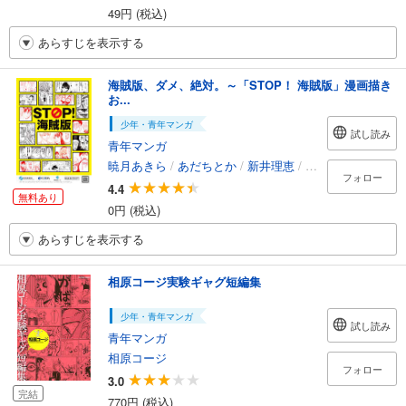
49円 (税込)
あらすじを表示する
海賊版、ダメ、絶対。～「STOP！ 海賊版」漫画描き
お...
少年・青年マンガ
試し読み
青年マンガ
暁月あきら
/
あだちとか
/
新井理恵
/
餡蜜
/
篠塚ひろむ
フォロー
4.4
無料あり
0円 (税込)
あらすじを表示する
相原コージ実験ギャグ短編集
少年・青年マンガ
試し読み
青年マンガ
相原コージ
フォロー
3.0
完結
770円 (税込)