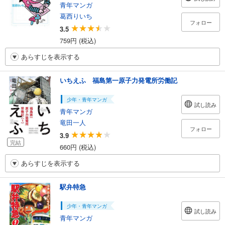
青年マンガ
葛西りいち
フォロー
3.5
759円 (税込)
あらすじを表示する
いちえふ 福島第一原子力発電所労働記
少年・青年マンガ
試し読み
青年マンガ
竜田一人
フォロー
3.9
完結
660円 (税込)
あらすじを表示する
駅弁特急
少年・青年マンガ
試し読み
青年マンガ