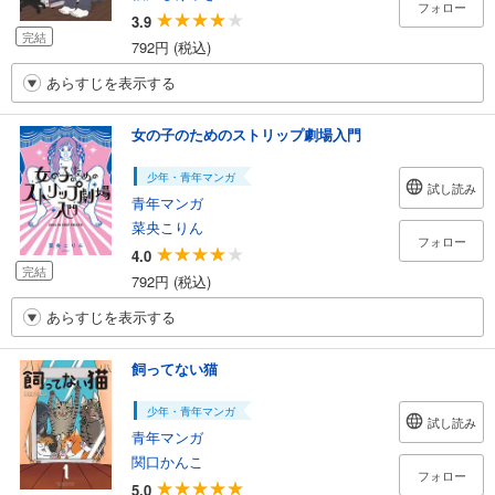
フォロー
3.9
完結
792円 (税込)
あらすじを表示する
女の子のためのストリップ劇場入門
少年・青年マンガ
試し読み
青年マンガ
菜央こりん
フォロー
4.0
完結
792円 (税込)
あらすじを表示する
飼ってない猫
少年・青年マンガ
試し読み
青年マンガ
関口かんこ
フォロー
5.0