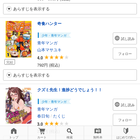
あらすじを表示する
奇食ハンター
少年・青年マンガ
試し読み
青年マンガ
山本マサユキ
フォロー
4.0
完結
792円 (税込)
あらすじを表示する
クズミ先生！進捗どうでしょう！！
少年・青年マンガ
試し読み
青年マンガ
春日旬
/
たくじ
フォロー
3.0
220円 (税込)
トップ
カート
検索
無料本
はじめての方へ