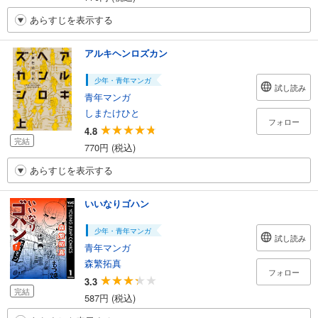
あらすじを表示する
アルキヘンロズカン
少年・青年マンガ
試し読み
青年マンガ
しまたけひと
フォロー
4.8
完結
770円 (税込)
あらすじを表示する
いいなりゴハン
少年・青年マンガ
試し読み
青年マンガ
森繁拓真
フォロー
3.3
完結
587円 (税込)