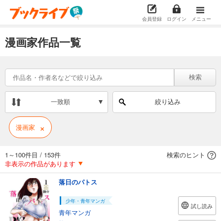
会員登録
ログイン
メニュー
漫画家作品一覧
検索
一致順
絞り込み
×
漫画家
1～100件目
/
153件
検索のヒント
非表示の作品があります
落日のパトス
少年・青年マンガ
試し読み
青年マンガ