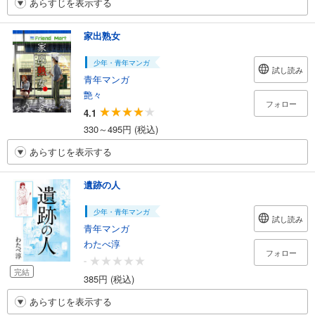
あらすじを表示する
家出熟女
少年・青年マンガ
試し読み
青年マンガ
艶々
フォロー
4.1
330～495円 (税込)
あらすじを表示する
遺跡の人
少年・青年マンガ
試し読み
青年マンガ
わたべ淳
フォロー
-
完結
385円 (税込)
あらすじを表示する