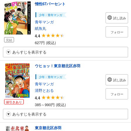
惰性67パーセント
少年・青年マンガ
試し読み
青年マンガ
紙魚丸
フォロー
4.4
完結
627円 (税込)
あらすじを表示する
ウヒョッ！東京都北区赤羽
少年・青年マンガ
試し読み
青年マンガ
清野とおる
フォロー
4.4
値引きあり
385～990円 (税込)
あらすじを表示する
東京都北区赤羽