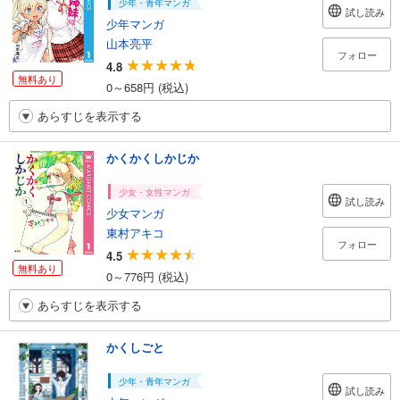
少年・青年マンガ
試し読み
少年マンガ
山本亮平
フォロー
4.8
無料あり
0～658円 (税込)
あらすじを表示する
かくかくしかじか
少女・女性マンガ
試し読み
少女マンガ
東村アキコ
フォロー
4.5
無料あり
0～776円 (税込)
あらすじを表示する
かくしごと
少年・青年マンガ
試し読み