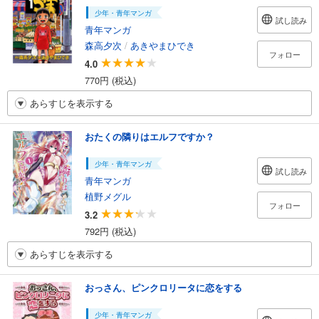
少年・青年マンガ
試し読み
青年マンガ
森高夕次
/
あきやまひでき
フォロー
4.0
770円 (税込)
あらすじを表示する
おたくの隣りはエルフですか？
少年・青年マンガ
試し読み
青年マンガ
植野メグル
フォロー
3.2
792円 (税込)
あらすじを表示する
おっさん、ピンクロリータに恋をする
少年・青年マンガ