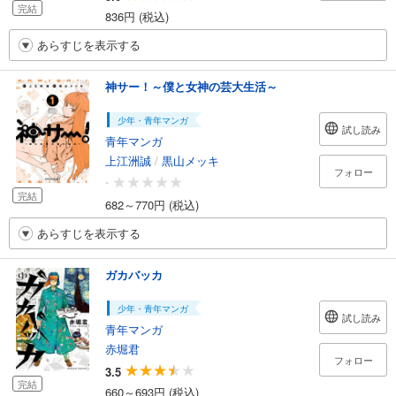
完結
836円 (税込)
あらすじを表示する
神サー！～僕と女神の芸大生活～
少年・青年マンガ
試し読み
青年マンガ
上江洲誠
/
黒山メッキ
フォロー
-
完結
682～770円 (税込)
あらすじを表示する
ガカバッカ
少年・青年マンガ
試し読み
青年マンガ
赤堀君
フォロー
3.5
完結
660～693円 (税込)