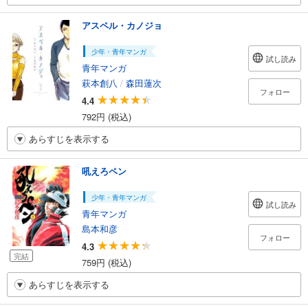
アスペル・カノジョ
少年・青年マンガ
試し読み
青年マンガ
萩本創八
/
森田蓮次
フォロー
4.4
792円 (税込)
あらすじを表示する
吼えろペン
少年・青年マンガ
試し読み
青年マンガ
島本和彦
フォロー
4.3
完結
759円 (税込)
あらすじを表示する