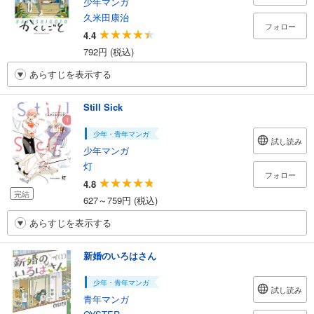
少年マンガ
久米田康治
フォロー
4.4
792円 (税込)
あらすじを表示する
Still Sick
少年・青年マンガ
試し読み
少年マンガ
灯
フォロー
4.8
完結
627～759円 (税込)
あらすじを表示する
新婚のいろはさん
少年・青年マンガ
試し読み
青年マンガ