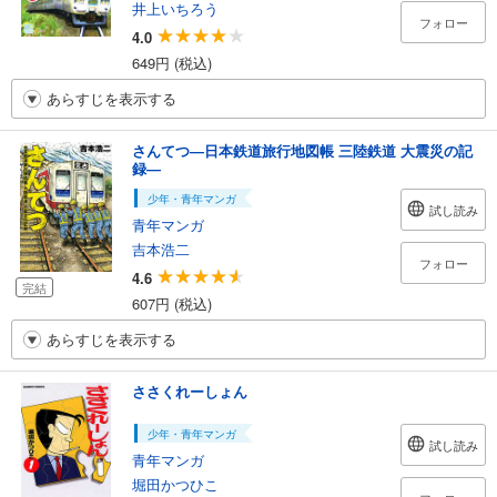
井上いちろう
フォロー
4.0
649円 (税込)
あらすじを表示する
さんてつ―日本鉄道旅行地図帳 三陸鉄道 大震災の記
録―
少年・青年マンガ
試し読み
青年マンガ
吉本浩二
フォロー
4.6
完結
607円 (税込)
あらすじを表示する
ささくれーしょん
少年・青年マンガ
試し読み
青年マンガ
堀田かつひこ