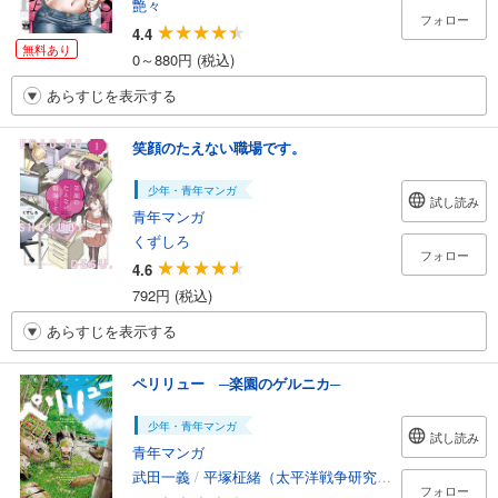
艶々
フォロー
4.4
無料あり
0～880円 (税込)
あらすじを表示する
笑顔のたえない職場です。
少年・青年マンガ
試し読み
青年マンガ
くずしろ
フォロー
4.6
792円 (税込)
あらすじを表示する
ペリリュー ─楽園のゲルニカ─
少年・青年マンガ
試し読み
青年マンガ
武田一義
/
平塚柾緒（太平洋戦争研究会）
フォロー