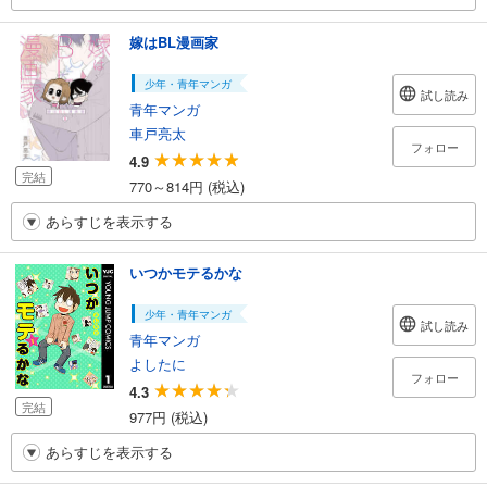
嫁はBL漫画家
少年・青年マンガ
試し読み
青年マンガ
車戸亮太
フォロー
4.9
完結
770～814円 (税込)
あらすじを表示する
いつかモテるかな
少年・青年マンガ
試し読み
青年マンガ
よしたに
フォロー
4.3
完結
977円 (税込)
あらすじを表示する