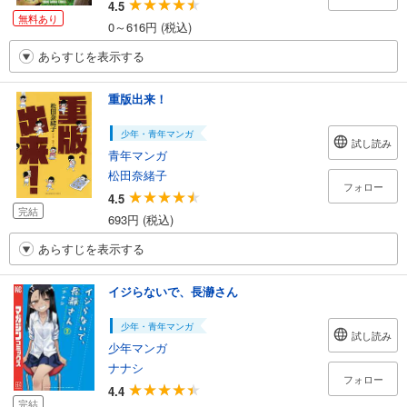
4.5
無料あり
0～616円 (税込)
あらすじを表示する
重版出来！
少年・青年マンガ
試し読み
青年マンガ
松田奈緒子
フォロー
4.5
完結
693円 (税込)
あらすじを表示する
イジらないで、長瀞さん
少年・青年マンガ
試し読み
少年マンガ
ナナシ
フォロー
4.4
完結