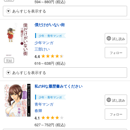
594～880円 (税込)
あらすじを表示する
僕だけがいない街
少年・青年マンガ
試し読み
少年マンガ
三部けい
フォロー
4.4
完結
616～638円 (税込)
あらすじを表示する
私のHな履歴書みてください
少年・青年マンガ
試し読み
青年マンガ
春輝
フォロー
4.1
627～752円 (税込)