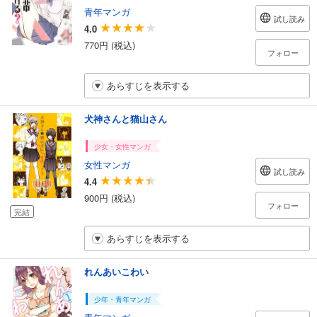
青年マンガ
試し読み
4.0
770円 (税込)
フォロー
あらすじを表示する
犬神さんと猫山さん
少女・女性マンガ
女性マンガ
試し読み
4.4
900円 (税込)
フォロー
完結
あらすじを表示する
れんあいこわい
少年・青年マンガ