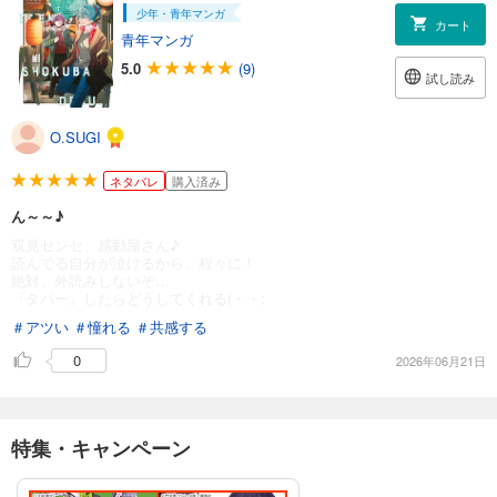
少年・青年マンガ
カート
青年マンガ
5.0
(9)
試し読み
O.SUGI
ネタバレ
購入済み
ん～～♪
双見センセ、感動屋さん♪
読んでる自分が泣けるから、程々に！
絶対、外読みしないぞ…
『タパー』したらどうしてくれる(・・;
＃アツい
＃憧れる
＃共感する
0
2026年06月21日
特集・キャンペーン