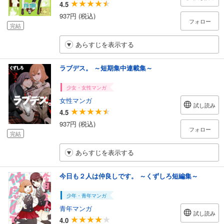
4.5
937円 (税込)
フォロー
完結
あらすじを表示する
ラブデス。 ～短期集中連載集～
少女・女性マンガ
女性マンガ
試し読み
4.5
937円 (税込)
フォロー
完結
あらすじを表示する
今日も２人は仲良しです。 ～くずしろ短編集～
少年・青年マンガ
青年マンガ
試し読み
4.0