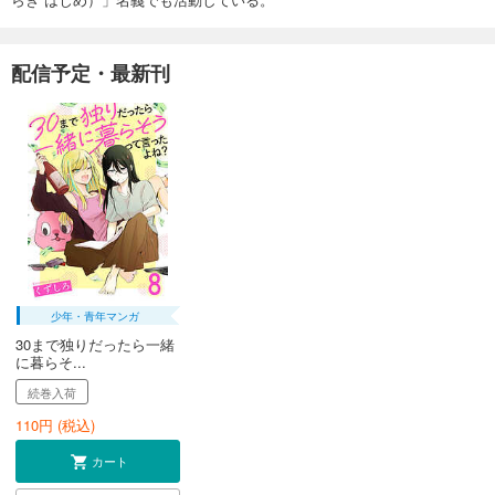
配信予定・最新刊
少年・青年マンガ
30まで独りだったら一緒
に暮らそ...
続巻入荷
110
円 (税込)
カート