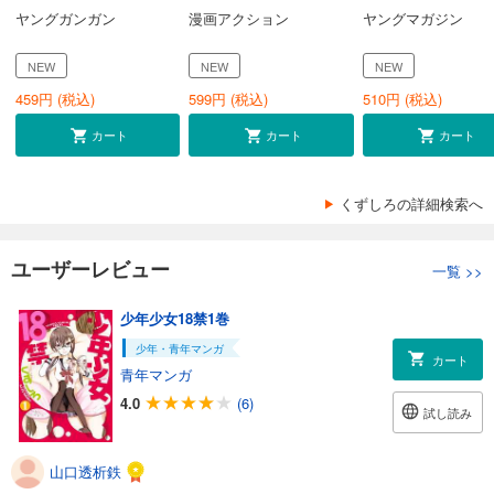
ヤングガンガン
漫画アクション
ヤングマガジン
NEW
NEW
NEW
459
円 (税込)
599
円 (税込)
510
円 (税込)
カート
カート
カート
くずしろの詳細検索へ
ユーザーレビュー
一覧
>>
少年少女18禁1巻
少年・青年マンガ
カート
青年マンガ
4.0
(6)
試し読み
山口透析鉄