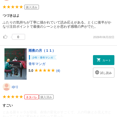
購入済み
つづきはよ
ふたりの気持ちが丁寧に描かれていて読み応えがある。とくに後半がか
なり注目ポイントで最後のシーンとか思わず感嘆の声がでた。
0
2026年06月22日
雨夜の月（１１）
少年・青年マンガ
カート
青年マンガ
5.0
(4)
試し読み
ゆり
ネタバレ
購入済み
すごい
とある新キャラが登場。表情の変化がすごくて、人の印象とか見え方と
かってこんなに変わるんだなって思った。