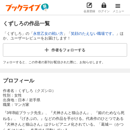
会員登録
ログイン
メニュー
くずしろの作品一覧
「くずしろ」の「
永世乙女の戦い方
」「
笑顔のたえない職場です。
」ほ
か、ユーザーレビューをお届けします！
作者を
フォローする
フォローすると、この作者の新刊が配信された際に、お知らせします。
プロフィール
作者名：くずしろ（クズシロ）
性別：女性
出身地：日本 / 岩手県
職業：マンガ家
『3年B組ブラック先生』、『犬神さんと猫山さん』、『姫のためなら死
ねる』、『げきぶの。』などの作品を手がける。代表作のひとつである
『犬神さんと猫山さん』はテレビアニメ化されている。「葛城一（かつ
らぎ はじめ）」名義でも活動している。