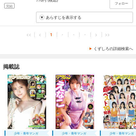
フォロー
完結
あらすじを表示する
<<
<
1
・
・
・
>
>>
くずしろの詳細検索へ
掲載誌
少年・青年マンガ
少年・青年マンガ
少年・青年マンガ