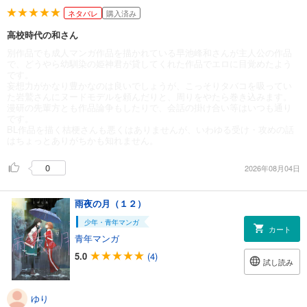
ネタバレ
購入済み
高校時代の和さん
別作品でも成人マンガ作品を描かれている早池峰和さんが主人公の作品
で、どうやら幼馴染の姫神君が貸してくれた作品でエロに目覚めたよう
です。
妄想力がかなり豊かなのは良いでしょうが、こっそりタバコを吸ってい
た岩鷲さんにヌードモデルを頼んだりと、周りをやたら巻き込みます。
漫研の先輩方とも作品論争もしたりで、会話の掛け合い等はいつも通り
です。
BL作品を描く桔梗さんも悪くはありませんが、いわゆる受け・攻めの話
はちょっとありがちかも知れません。
0
2026年08月04日
雨夜の月（１２）
少年・青年マンガ
カート
青年マンガ
5.0
(4)
試し読み
ゆり