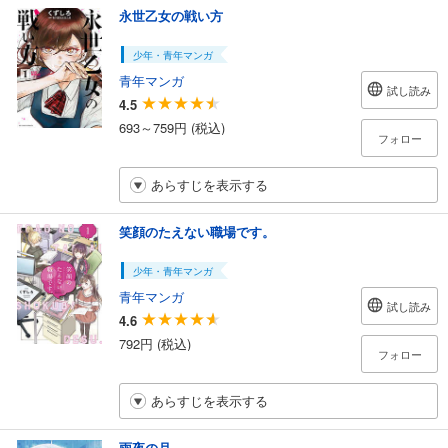
永世乙女の戦い方
少年・青年マンガ
青年マンガ
試し読み
4.5
693～759円 (税込)
フォロー
あらすじを表示する
笑顔のたえない職場です。
少年・青年マンガ
青年マンガ
試し読み
4.6
792円 (税込)
フォロー
あらすじを表示する
雨夜の月