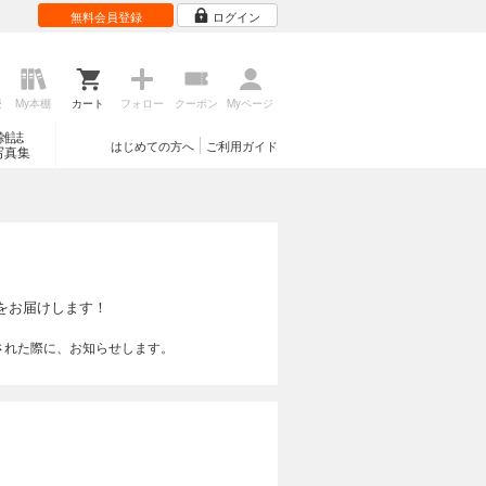
無料会員登録
ログイン
歴
My本棚
カート
フォロー
クーポン
Myページ
雑誌
はじめての方へ
ご利用ガイド
写真集
をお届けします！
された際に、お知らせします。