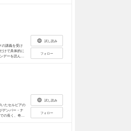
第3章 スーパ
心させてるん
白い」を取り戻す
られてやるよ！／
 かっこよく負
試し読み
メの講義を受け
だけで具体的に
フォロー
ンデーを読んで
美子の作品を目
試し読み
に輝いたセルビアの
フォロー
までの長く、奇妙
のようなプレース
ッチの魂を深く掘
つまびらかにす