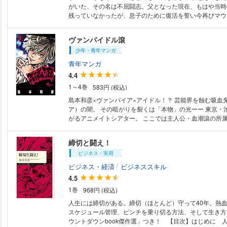
がいた、その名は不屈闘志。父となった現在、もはや当時
残っていなかったが、息子のために復活を誓い今再びマウ
す！
ヴァンパイドル滾
少年・青年マンガ
青年マンガ
4.4
1～4巻
583円 (税込)
島本和彦×ヴァンパイア×アイドル！？ 芸能界を蝕む吸血鬼（ヴァンパイ
ア）の闇。 その暗がりを裂くは「本物」の光ーー 東京・池袋の地下に広
がるアニメイトシアター。 ここでは主人公・血潮滾の所
ループ『バンフレイム』初のワンマンライブが行われてい
軽快なトークを飛ばす滾だったが、ライブ中盤にある異変が―
締切と闘え！
ンが快感なアイドル・血潮滾を中心に織りなされる物語は
ビジネス・実用
る手が止まらない！？ 熱血漫画家・島本和彦の圧倒的な
作、待望の第1巻！！
/
ビジネス・経済
ビジネススキル
4.5
1巻
968円 (税込)
人生には締切がある。締切（ほとんど）守って40年。熱
スケジュール管理、ピンチを乗り切る方法、そして生き方
ウントダウンbook傑作選」つき！ 【目次】はじめに 