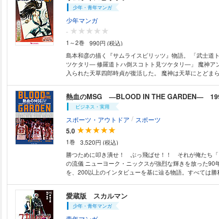
少年・青年マンガ
る（本書より）。 【目次】 CHAPTER 序章 INTRODUCTION 1 ソンボ
ル Sombor 2 初恋 First Love 3 成長の苦悩 Growing 
少年マンガ
Taste of Success 5 ノヴィ・サド Novi Sad 6 リ
-
Ljuba Anicic 7 ミスコ・ラズナトヴィッチ Misko Raznat
1～2巻
990円 (税込)
ン・ミロイェヴィッチ Dejan Milojevic 9 ストラヒニャ Str
ガ・バスケット Mega Basket 11 謎の人 Riddler 12 発見 
島本和彦の描く『サムライスピリッツ』物語。 「武士道トハ死ヌコトト見
13 フープサミット Hoop Summit 14 41位指名 No.4
ツケタリ― 修羅道トハ倒スコトト見ツケタリ―」 魔神ア
バラ Santa Barbara 16 Ｐ３ P3 17 スタッシュイヤー St
入られた天草四郎時貞が復活した。 魔神は天草にとどま
駆け引き Diplomacy 19 サマーリーグ Summer Leagu
覇王丸にも手を伸ばそうとした。 ▼CONTENTS 第1話 天草 復活!! 第2話
キャンプ Training Camp 21 ルーキーイヤー Rookie Ye
ガルフォードとシャルロット 第3話 服部真蔵 無惨!! 第4話 
ャート Depth Chart- 23 バルカン・ビッグス Balkan Bi
山の天狗様 スペシャルインタビュー1
ック Olympics 25 クリス・フィンチ Chris Finch 26 転役 
ビジネス・実用
27 仲間たち Road Dogs 28 賢者 Savant……ほか、全
/
スポーツ・アウトドア
スポーツ
5.0
1巻
3,520円 (税込)
勝つために叩き潰せ！ ぶっ飛ばせ！！ それが俺たち「
の流儀 ニューヨーク・ニックスが強烈な輝きを放った90年代の激闘譜
を、200以上のインタビューを基に辿る物語。すべては勝
りふり構わず頂点を目指す選手・監督・フロント、そして
ューヨーカーたちの熱狂の歴史がここに！ 【目次】 プロローグ １ 力とい
愛蔵版 スカルマン
う新言語 ２ 手榴弾を渡していたらどんなことになったやら
少年・青年マンガ
改革 ４ マイケル・ジョーダンをぶったおせ ５ ＭＳＧの
場? ６ 猛牛の群れに舞い降りた蝶 ７ 夜明け ８ 36時間
青年マンガ