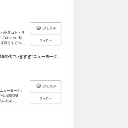
Pains 4 成功の味
ューバ・アニチッチ
ovic 8 デヤ
ahinja 10 メ
試し読み
Discovery
1 15 サンタバー
ンプロジァに魅
フォロー
ash Year 18
らず器とするべく
e 20 トレーニング
ar 22 デプスチ
二強激突!! 第5話
熱血のMSG ―BLOOD IN THE GARDEN― 1990年代 “いきすぎ”ニューヨーク・ニックス激闘譜
gs 24 オリンピ
The Switch
95編
試し読み
ニューヨーク」
フォロー
利のために、な
それを支えたニ
 ３ ライリーの
ゴール下は犯罪現
のブレイクタイム