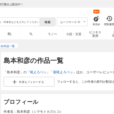
8万冊以上配信中！
Get!
セーフサーチ 中
来店pt
閲覧履
ビジネス
BL
TL
ラノベ
小説・文芸
実用
すめ作品一覧
島本和彦の作品一覧
「島本和彦」の「
吼えろペン
」「
新吼えろペン
」ほか、ユーザーレビュー
フォローすると、この作者の新刊が配信
作者を
フォローする
プロフィール
作者名：島本和彦（シマモトカズヒコ）