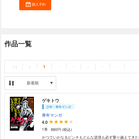
購入予約
作品一覧
<<
<
1
・
・
・
・
・
・
新着順
ゲキトウ
少年・青年マンガ
青年マンガ
4.0
1巻
880円 (税込)
かつていかなるピンチもどんな逆境も必ず乗り越えてきた