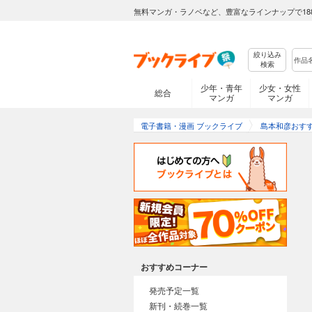
無料マンガ・ラノベなど、豊富なラインナップで18
絞り込み
検索
少年・青年
少女・女性
総合
マンガ
マンガ
電子書籍・漫画 ブックライブ
島本和彦おす
おすすめコーナー
発売予定一覧
新刊・続巻一覧