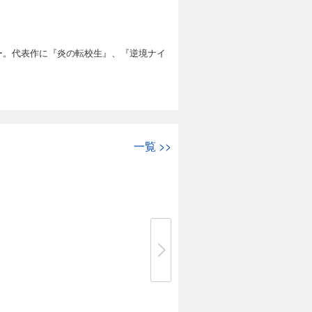
ュー。代表作に『炎の転校生』、『逆境ナイ
一覧
>>