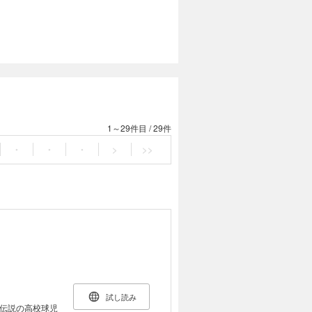
1～29件目
/
29件
・
・
・
>
>>
試し読み
伝説の高校球児