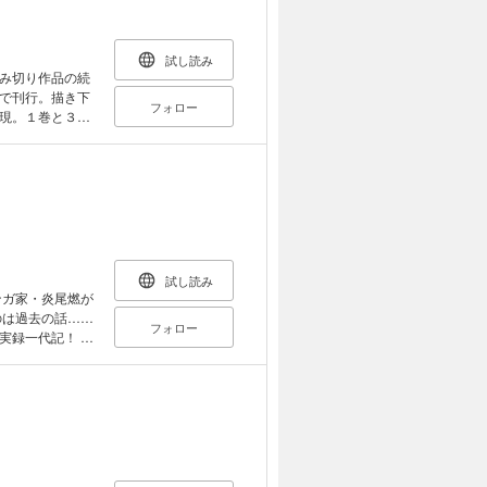
夢、追跡、そして
と生じる問題 15
 19 長すぎたつ
試し読み
不屈の精神 エピ
み切り作品の続
で刊行。描き下
フォロー
現。１巻と３巻
試し読み
のは過去の話……
フォロー
録一代記！ 超
イトでも話題になっ
 マンガ家が放
た第1集！！