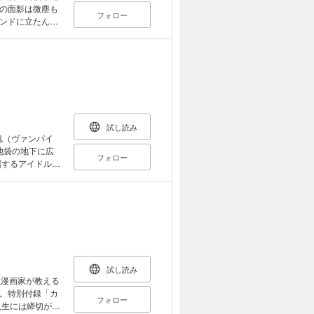
の面影は微塵も
フォロー
ンドに立たんと
試し読み
フォロー
属するアイドルグ
た。 普段通りに
―！？ ガマ
予測不能でめく
愛と熱で贈る最新
試し読み
血漫画家が教える
。特別付録「カ
フォロー
人生には締切があ