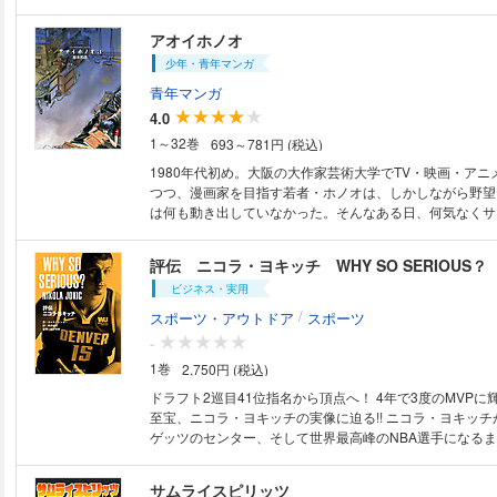
る／第1章 締切ってかっこいい／第2章 漫画家と締切／
ー島本和彦、降臨／第4章 ごまかしてるんじゃない、安
アオイホノオ
だ！／第5章 嫌な仕事こそ完璧に／第6章 自分の「面
少年・青年マンガ
／第7章 机で死んじゃダメだ！／第8章 俺が一緒に殴
第9章 でもやっぱり、締切があると頑張れる／おわりに
青年マンガ
ければいい／付録 カウントダウンbook傑作選
4.0
1～32巻
693～781円 (税込)
1980年代初め。大阪の大作家芸術大学でTV・映画・アニ
つつ、漫画家を目指す若者・ホノオは、しかしながら野望
は何も動き出していなかった。そんなある日、何気なくサ
いた彼は、当時はまだ無名の新人だったあだち充や高橋留
にして…？
評伝 ニコラ・ヨキッチ WHY SO SERIOUS？
ビジネス・実用
/
スポーツ・アウトドア
スポーツ
-
1巻
2,750円 (税込)
ドラフト2巡目41位指名から頂点へ！ 4年で3度のMVP
至宝、ニコラ・ヨキッチの実像に迫る!! ニコラ・ヨキッチがデンバー・ナ
ゲッツのセンター、そして世界最高峰のNBA選手になる
で、あり得ない道のりを綿密な取材をもとに紹介。 魔法
タイルをどのように築き上げたの？ 謎に包まれたヨキ
サムライスピリッツ
り下げ、パブリックイメージの裏に隠された真の人物像を