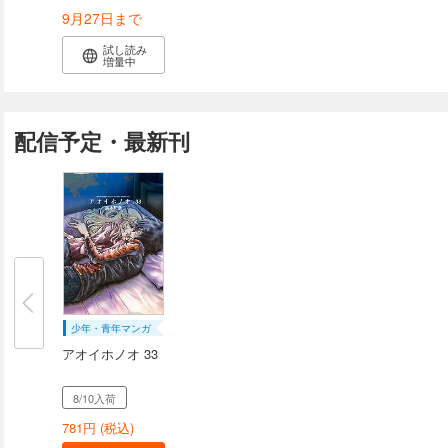
9月27日まで
試し読み
増量中
配信予定・最新刊
少年・青年マンガ
アオイホノオ 33
8/10入荷
781
円 (税込)