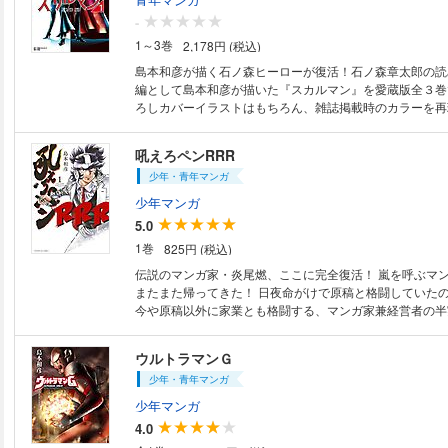
９ アンソニー・メイソンの謎 10 躍動するニックス 11 
-
悪夢 12 信頼関係の問題 13 罪人たちの駆け引き 14 次々
1～3巻
2,178円 (税込)
ライリーの申し子 16 大炎上 17 打ち砕かれて 18 心臓移植
きあい 20 逆境を乗り越えて 21 終止符 「あと一歩」の
島本和彦が描く石ノ森ヒーローが復活！石ノ森章太郎の読
ローグ
編として島本和彦が描いた『スカルマン』を愛蔵版全３巻
ろしカバーイラストはもちろん、雑誌掲載時のカラーを再
には描き下ろしエッセイマンガも収録！
吼えろペンRRR
少年・青年マンガ
少年マンガ
5.0
1巻
825円 (税込)
伝説のマンガ家・炎尾燃、ここに完全復活！ 嵐を呼ぶマンガ家・炎尾燃が
またまた帰ってきた！ 日夜命がけで原稿と格闘していた
今や原稿以外に家業とも格闘する、マンガ家兼経営者の半実
豪華ゲストマンガ家多数登場！ Twitterや各ニュースサ
た作者経営の書店閉店エピソードは必見！ さらに炎尾がTVのバラエティ
ウルトラマンＧ
ー番組に出演！？ ライバルは人気お笑い芸人たち！！！！
少年・青年マンガ
つ渾身のネタはテレビ業界に通用するのか！？ 島本和彦が画業40周年に
贈る渾身のリアル漫画家フィクション！！ お待たせしまし
少年マンガ
4.0