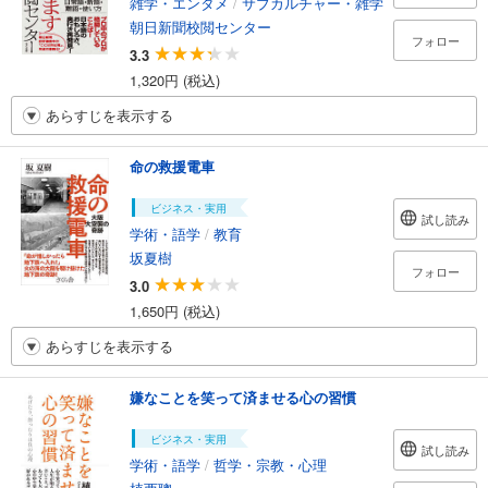
雑学・エンタメ
/
サブカルチャー・雑学
朝日新聞校閲センター
フォロー
3.3
1,320円 (税込)
あらすじを表示する
命の救援電車
ビジネス・実用
試し読み
学術・語学
/
教育
坂夏樹
フォロー
3.0
1,650円 (税込)
あらすじを表示する
嫌なことを笑って済ませる心の習慣
ビジネス・実用
試し読み
学術・語学
/
哲学・宗教・心理