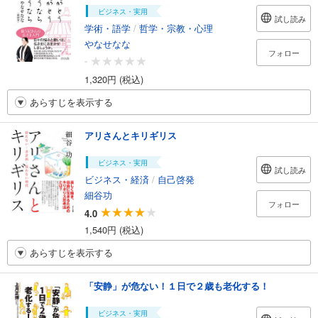
ビジネス・実用
試し読み
学術・語学
/
哲学・宗教・心理
やなせなな
フォロー
-
1,320円 (税込)
あらすじを表示する
アリさんとキリギリス
ビジネス・実用
試し読み
ビジネス・経済
/
自己啓発
細谷功
フォロー
4.0
1,540円 (税込)
あらすじを表示する
「安静」が危ない！１日で２歳も老化する！
ビジネス・実用