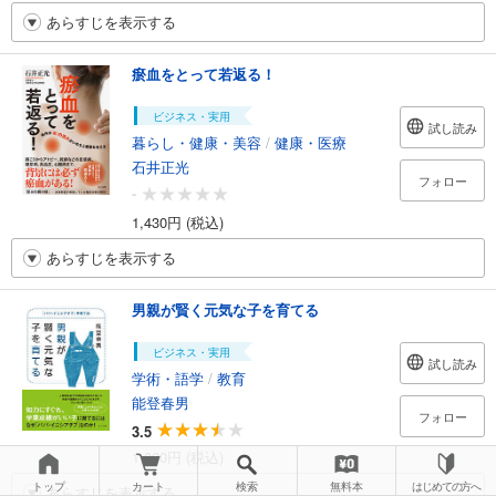
あらすじを表示する
瘀血をとって若返る！
ビジネス・実用
試し読み
暮らし・健康・美容
/
健康・医療
石井正光
フォロー
-
1,430円 (税込)
あらすじを表示する
男親が賢く元気な子を育てる
ビジネス・実用
試し読み
学術・語学
/
教育
能登春男
フォロー
3.5
1,320円 (税込)
トップ
カート
検索
無料本
はじめての方へ
あらすじを表示する