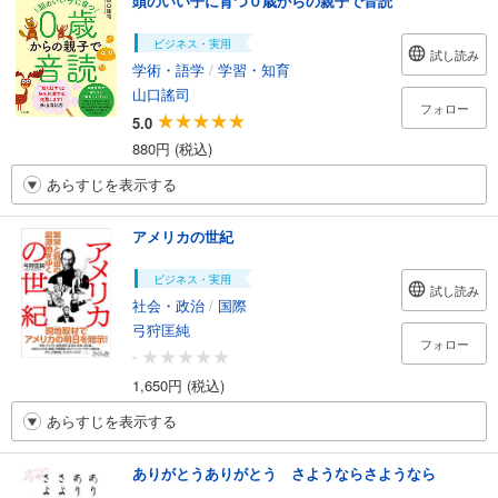
頭のいい子に育つ０歳からの親子で音読
ビジネス・実用
試し読み
学術・語学
/
学習・知育
山口謠司
フォロー
5.0
880円 (税込)
あらすじを表示する
アメリカの世紀
ビジネス・実用
試し読み
社会・政治
/
国際
弓狩匡純
フォロー
-
1,650円 (税込)
あらすじを表示する
ありがとうありがとう さようならさようなら