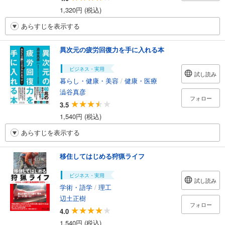
1,320円 (税込)
あらすじを表示する
異次元の疲労回復力を手に入れる本
ビジネス・実用
試し読み
暮らし・健康・美容
/
健康・医療
澁谷真彦
フォロー
3.5
1,540円 (税込)
あらすじを表示する
移住してはじめる狩猟ライフ
ビジネス・実用
試し読み
学術・語学
/
理工
辺土正樹
フォロー
4.0
1,540円 (税込)