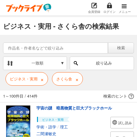
会員登録
ログイン
メニュー
ビジネス・実用 - さくら舎の検索結果
検索
一致順
絞り込み
×
×
ビジネス・実用
さくら舎
1～100件目
/
414件
検索のヒント
宇宙の謎 暗黒物質と巨大ブラックホール
ビジネス・実用
試し読み
学術・語学
/
理工
二間瀬敏史