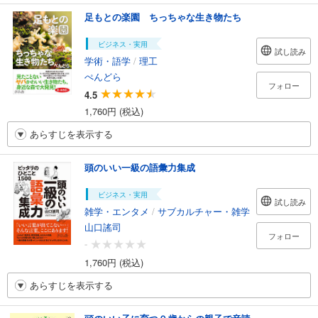
足もとの楽園 ちっちゃな生き物たち
ビジネス・実用
試し読み
学術・語学
/
理工
ぺんどら
フォロー
4.5
1,760円 (税込)
あらすじを表示する
頭のいい一級の語彙力集成
ビジネス・実用
試し読み
雑学・エンタメ
/
サブカルチャー・雑学
山口謠司
フォロー
-
1,760円 (税込)
あらすじを表示する