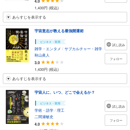
4.0
1,430円 (税込)
あらすじを表示する
宇宙意志が教える最強開運術
ビジネス・実用
試し読み
雑学・エンタメ
/
サブカルチャー・雑学
秋山眞人
フォロー
3.0
1,430円 (税込)
あらすじを表示する
宇宙人に、いつ、どこで会えるか？
ビジネス・実用
試し読み
学術・語学
/
理工
二間瀬敏史
フォロー
4.0