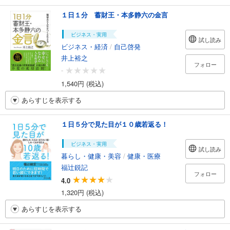
１日１分 蓄財王・本多静六の金言
ビジネス・実用
試し読み
ビジネス・経済
/
自己啓発
井上裕之
フォロー
-
1,540円 (税込)
あらすじを表示する
１日５分で見た目が１０歳若返る！
ビジネス・実用
試し読み
暮らし・健康・美容
/
健康・医療
福辻鋭記
フォロー
4.0
1,320円 (税込)
あらすじを表示する