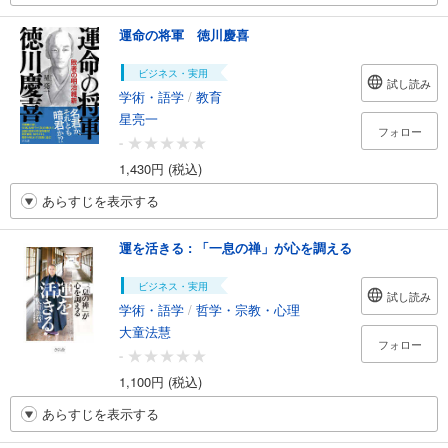
運命の将軍 徳川慶喜
ビジネス・実用
試し読み
学術・語学
/
教育
星亮一
フォロー
-
1,430円 (税込)
あらすじを表示する
運を活きる : 「一息の禅」が心を調える
ビジネス・実用
試し読み
学術・語学
/
哲学・宗教・心理
大童法慧
フォロー
-
1,100円 (税込)
あらすじを表示する