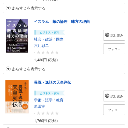
あらすじを表示する
イスラム 敵の論理 味方の理由
ビジネス・実用
試し読み
社会・政治
/
国際
六辻彰二
フォロー
-
1,430円 (税込)
あらすじを表示する
異説・逸話の天皇列伝
ビジネス・実用
試し読み
学術・語学
/
教育
原田実
フォロー
-
1,760円 (税込)