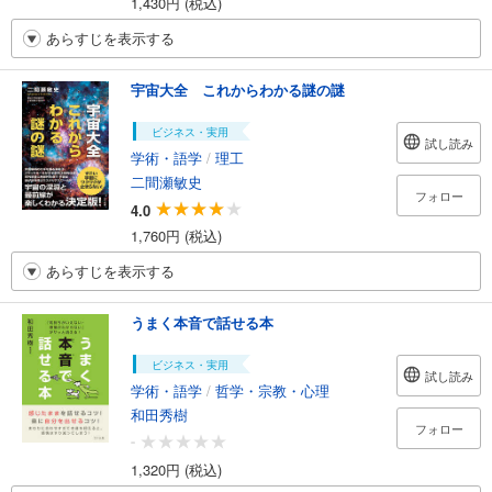
1,430円 (税込)
あらすじを表示する
宇宙大全 これからわかる謎の謎
ビジネス・実用
試し読み
学術・語学
/
理工
二間瀬敏史
フォロー
4.0
1,760円 (税込)
あらすじを表示する
うまく本音で話せる本
ビジネス・実用
試し読み
学術・語学
/
哲学・宗教・心理
和田秀樹
フォロー
-
1,320円 (税込)