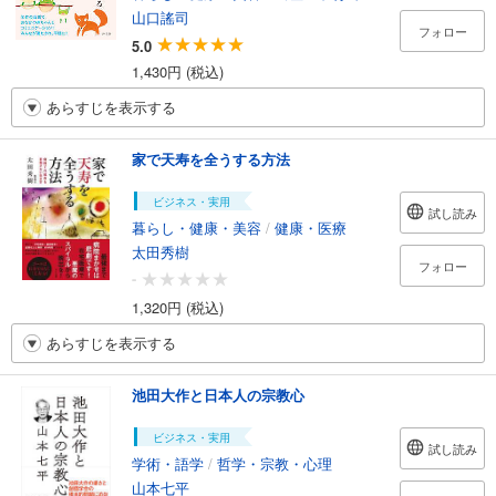
山口謠司
フォロー
5.0
1,430円 (税込)
あらすじを表示する
家で天寿を全うする方法
ビジネス・実用
試し読み
暮らし・健康・美容
/
健康・医療
太田秀樹
フォロー
-
1,320円 (税込)
あらすじを表示する
池田大作と日本人の宗教心
ビジネス・実用
試し読み
学術・語学
/
哲学・宗教・心理
山本七平