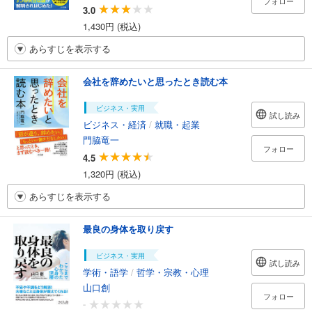
フォロー
3.0
1,430円 (税込)
あらすじを表示する
会社を辞めたいと思ったとき読む本
ビジネス・実用
試し読み
ビジネス・経済
/
就職・起業
門脇竜一
フォロー
4.5
1,320円 (税込)
あらすじを表示する
最良の身体を取り戻す
ビジネス・実用
試し読み
学術・語学
/
哲学・宗教・心理
山口創
フォロー
-