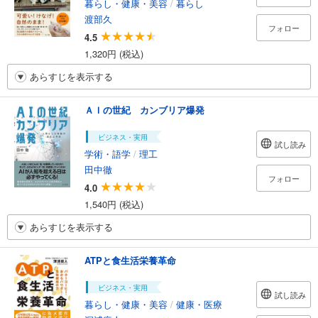
暮らし・健康・美容
/
暮らし
渡部久
フォロー
4.5
1,320円 (税込)
あらすじを表示する
ＡＩの世紀 カンブリア爆発
ビジネス・実用
試し読み
学術・語学
/
理工
田中徹
フォロー
4.0
1,540円 (税込)
あらすじを表示する
ATPと食生活栄養革命
ビジネス・実用
試し読み
暮らし・健康・美容
/
健康・医療