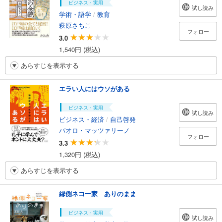
ビジネス・実用
試し読み
学術・語学
/
教育
萩原さちこ
フォロー
3.0
1,540円 (税込)
あらすじを表示する
エラい人にはウソがある
ビジネス・実用
試し読み
ビジネス・経済
/
自己啓発
パオロ・マッツァリーノ
フォロー
3.3
1,320円 (税込)
あらすじを表示する
縁側ネコ一家 ありのまま
ビジネス・実用
試し読み