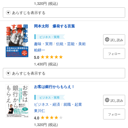
1,320円 (税込)
あらすじを表示する
岡本太郎 爆発する言葉
ビジネス・実用
試し読み
趣味・実用
/
伝統・芸能・美術
柏耕一
フォロー
5.0
1,430円 (税込)
あらすじを表示する
お客は銀行からもらえ！
ビジネス・実用
試し読み
ビジネス・経済
/
就職・起業
東川仁
フォロー
4.0
1,320円 (税込)