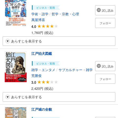
ビジネス・実用
試し読み
学術・語学
/
哲学・宗教・心理
萬屋博喜
フォロー
4.0
1,760円 (税込)
あらすじを表示する
江戸狛犬図鑑
ビジネス・実用
試し読み
雑学・エンタメ
/
サブカルチャー・雑学
荒勝俊
フォロー
3.0
2,420円 (税込)
あらすじを表示する
江戸城の全貌