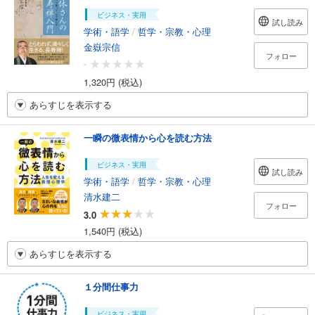
ビジネス・実用
試し読み
学術・語学
/
哲学・宗教・心理
金嶽宗信
フォロー
-
1,320円 (税込)
あらすじを表示する
一瞬の微表情から心を読む方法
ビジネス・実用
試し読み
学術・語学
/
哲学・宗教・心理
清水建二
フォロー
3.0
1,540円 (税込)
あらすじを表示する
１分間仕事力
ビジネス・実用