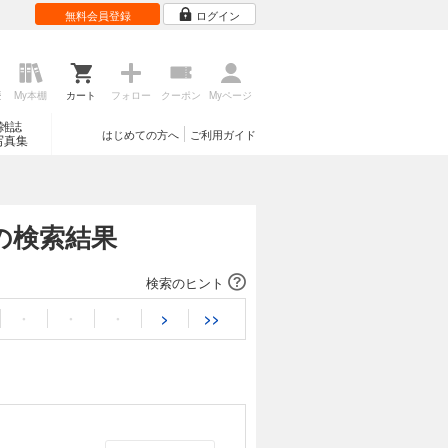
無料会員登録
ログイン
歴
My本棚
カート
フォロー
クーポン
Myページ
雑誌
はじめての方へ
ご利用ガイド
写真集
の検索結果
検索のヒント
・
・
・
>
>>