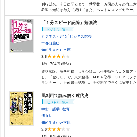
刊行以来、今日に至るまで、世界数十カ国の人々の向上意
希望の光明を与えて続けてきた、ベスト＆ロングセラー。
「１分スピード記憶」勉強法
ビジネス・実用
/
ビジネス・経済
ビジネス教養
宇都出雅巳
知的生きかた文庫
3.5
1巻
704円 (税込)
資格試験、語学習得、大学受験……仕事効率も１０倍アッ
し」「金なし」で、東大合格、ＭＢＡ取得、ＣＦＰ（ファ
ランナー）、行政書士試験……を短期間でラクに実現した
技”満載。あなたの常識をひっくり返す新しい「記憶勉強
がら速く読む「ハイパー速読術」◎《択一式試験》突破の
風刺画で読み解く近代史
イント◎記憶強化の秘訣は「忘れること」!?◎初対面の人
ビジネス・実用
覚えて、忘れない」コツ◎６０分で８０単語を覚えられる
/
学術・語学
教育
モ……etc.始めた日から、自分の脳が、情報をどんどん積
いくのを、実感できるはずです――！この１冊だけで、あ
清水勲
「記憶上手」になれる！
知的生きかた文庫
3.0
1巻
649円 (税込)