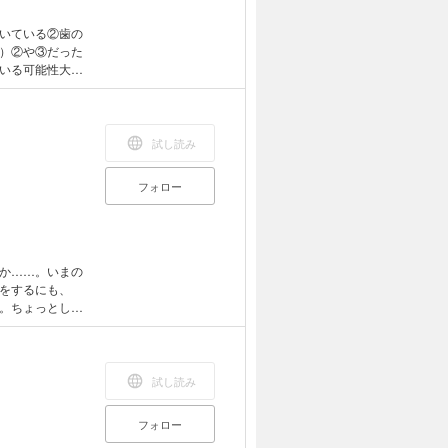
いている②歯の
）②や③だった
いる可能性大！
ているか、歯の
いですが、あな
下がると口が開
こそが、人の健
試し読み
体操」は、舌を
につくようにと
フォロー
間もお金もかか
か……。いまの
をするにも、
。ちょっとした
無理はありませ
いまい」な生き
いまいさ」を取
コツを紹介しま
試し読み
がざわざわした
を持とう・「ポ
フォロー
やせば増やすほ