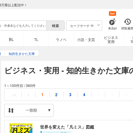
8万冊以上配信中！
Get!
セーフサーチ 中
来店pt
閲覧履
ビジネス
BL
TL
ラノベ
小説・文芸
実用
用
知的生きかた文庫
ビジネス・実用 - 知的生きかた文庫
1～100件目
/
360件
<<
<
1
2
3
4
・
・
・
一致順
世界を変えた「凡ミス」図鑑