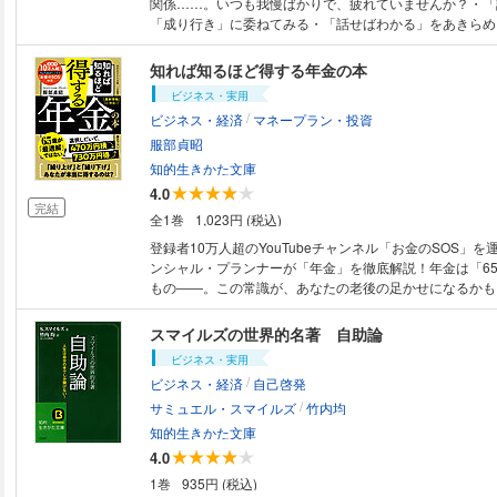
関係……。いつも我慢ばかりで、疲れていませんか？・「
「成り行き」に委ねてみる・「話せばわかる」をあきらめ
める「友だち」は必要ない・完璧を手放すと、家族の笑顔
新調するなら「スーツ」より「バスタオル」・週に２時間
知れば知るほど得する年金の本
い自分」を楽しむ手掛けた書籍６００冊、累計１２００万
ビジネス・実用
で抜群の実績を誇るベストセラー連発の元編集長が、医師
/
ビジネス・経済
マネープラン・投資
手、経営者、芸能人など各界トップの著者との交流の中で
気分」をキープするヒントを公開！すべてを背負うのは、
服部貞昭
分のいい人」になって、５０代を「黄金期」に変えていこ
知的生きかた文庫
4.0
完結
全1巻
1,023円 (税込)
登録者10万人超のYouTubeチャンネル「お金のSOS」
ンシャル・プランナーが「年金」を徹底解説！年金は「6
もの――。この常識が、あなたの老後の足かせになるかも
は年金受給年齢は、65歳が「最適解」ではありません。
か、「繰り下げる」か――。その選択ひとつで、730万円得
スマイルズの世界的名著 自助論
万円損するかの明暗が分かれるのです。本書では、著者独
ビジネス・実用
によって、「何歳からもらうと一番お得か」をシミュレー
/
ビジネス・経済
自己啓発
れの最適解を提案します。他にも、年金制度の基本から、
/
らえないお金、年金を増やす方法、iDeCo・企業年金の
サミュエル・スマイルズ
竹内均
ど、“得する年金知識”を厳選・紹介していきます。年金を“
知的生きかた文庫
ら“増やすもの”へ変える一冊です！
4.0
1巻
935円 (税込)