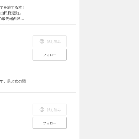
でを旅する本！
自由民権運動」
の最先端西洋料
逆事件」を風刺し
断……日本史の
試し読み
フォロー
す。男と女の関
試し読み
フォロー