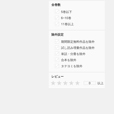
全巻数
5巻以下
6~10巻
11巻以上
除外設定
期間限定無料作品を除外
試し読み増量作品を除外
単話・分冊を除外
合本を除外
タテヨミを除外
レビュー
0
以上