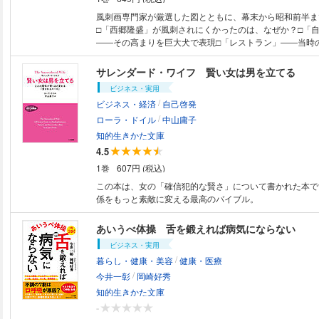
風刺画専門家が厳選した図とともに、幕末から昭和前半ま
□「西郷隆盛」が風刺されにくかったのは、なぜか？□「
――その高まりを巨大犬で表現□「レストラン」――当時
理店とは□「鉄道」――明治の中流が乗った二等車□「大
た数少ない一点□「第二次世界大戦」――甘く見た戦況判
サレンダード・ワイフ 賢い女は男を立てる
復習にも、受験対策にも最適！
ビジネス・実用
/
ビジネス・経済
自己啓発
/
ローラ・ドイル
中山庸子
知的生きかた文庫
4.5
1巻
607円 (税込)
この本は、女の「確信犯的な賢さ」について書かれた本で
係をもっと素敵に変える最高のバイブル。
あいうべ体操 舌を鍛えれば病気にならない
ビジネス・実用
/
暮らし・健康・美容
健康・医療
/
今井一彰
岡崎好秀
知的生きかた文庫
-