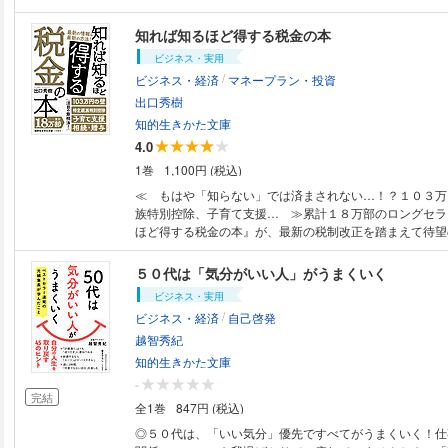
が改善。 （62歳・男性Bさん）◇お酒を飲まないのに脂
「たったそれだけで？」という方法で、「本当!?」のうれ
知れば知るほど得する税金の本
（57歳・男性Eさん）◇「肝心」という言葉もあるほど大
ビジネス・実用
ら、大切にしなきゃ！ スイーツ好きも用心ですね！（4
/
ビジネス・経済
マネープラン・投資
ん）チョコも、お酒もOKなのに―１週間後、９割の生活
さよならできる！方法は、超簡単です。基本の「糖質ちょ
出口秀樹
ット」に、誰でもすぐにできる「４つの方法」から好きな
知的生きかた文庫
加えるだけ。これで血液の状態も、パンパンに張ったウエ
4.0
るみる改善！
1巻
1,100円 (税込)
≪ もはや「知らない」では済まされない…！？１０３万
族特別控除、子育て支援… ≫累計１８万部のロングセラ
ほど得する税金の本』が、最新の税制改正を踏まえて待望
ト！●働く人に直結する「１０３万円の壁」はどう変わっ
「子育て支援」税制、実際に得をする世帯とは？●新たに
５０代は「気分がいい人」がうまくいく
定親族特別控除」は誰が対象？●人生１００年時代に欠か
ビジネス・実用
贈与」の最新ルールは？●サラリーマンでもできる「節税
/
ビジネス・経済
自己啓発
て本当？≪ 複雑な税金の世界を、やさしく＆わかりやす
礎知識から具体的な節税テクニックまで、必要な情報をこ
越智秀紀
と凝縮。「知っているかどうか」で、手元に残るお金が大
知的生きかた文庫
――。 いざという時に必ず役立つ！ 税金本の決定版・
-
完結
全1巻
847円 (税込)
◎５０代は、「いい気分」優先ですべてがうまくいく！仕