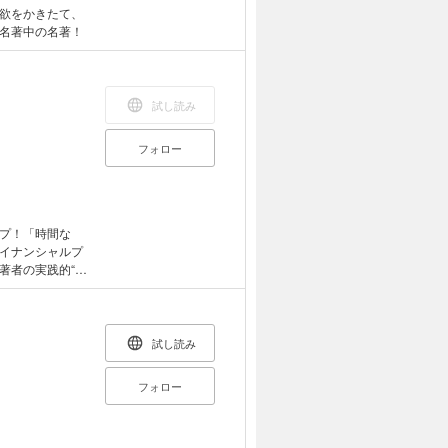
欲をかきたて、
名著中の名著！
試し読み
フォロー
プ！「時間な
イナンシャルプ
著者の実践的“裏
法」！◎記憶しな
ための６つのポ
の名前を「すぐ
語学学習のキ
試し読み
極的に吸収して
なたも今すぐ
フォロー