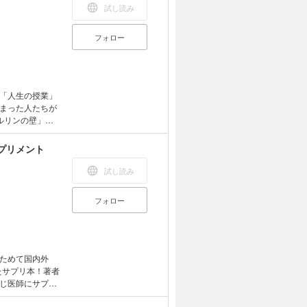
試し読み
フォロー
「人生の授業」
まった人たちが
ルリンの壁」が
てしまい議会が
6億円のロケッ
プリメント
びる■ウォルト・
を失う……など
試し読み
きた昔の人たちが
してくれます。
フォロー
が満載の一冊！
ためて国内外
たサプリ本！著者
じ医師にサプリ
までに500種