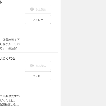
在も国内外合わ
る
です。そんな著者
。・「亜鉛」を
試し読み
んでいても骨は
とは？などなど
フォロー
の真実も多いも
立てください。
 体質改善！下
好きな人、リバ
る」「生活習慣
止まらない食欲
りでも、知らず
リよくなる
真犯人だっ
・まだ腹が出て
試し読み
イント・盲点
認知症が少ない
フォロー
変わる！ 食後
？◇栗原先生の
だったとは。
血液検査の数値