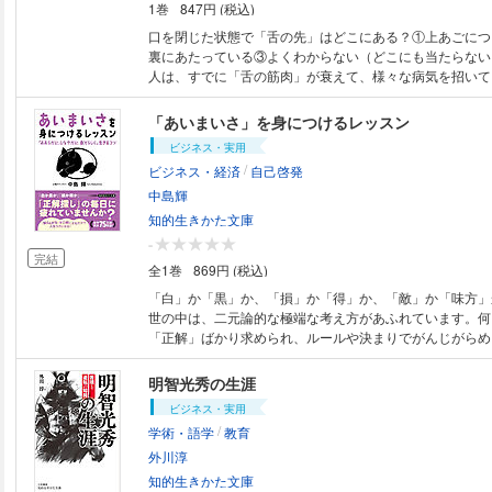
1巻
847円 (税込)
口を閉じた状態で「舌の先」はどこにある？①上あごにつ
裏にあたっている③よくわからない（どこにも当たらない
人は、すでに「舌の筋肉」が衰えて、様々な病気を招いて
◆―――――――◆―――――――◆舌先が上あごについ
裏にあたっているかというのは、わずか１センチ程度の違
「あいまいさ」を身につけるレッスン
たの健康、ひいては人生を大きく左右します。舌の位置が
ビジネス・実用
きやすくなり「口呼吸」になってしまいます。この口呼吸
/
ビジネス・経済
自己啓発
康を奪う元凶なのだと、私は確信しています。「あいうべ
本来の正しい位置に戻して、人間本来の 「鼻呼吸」が身
中島輝
考案した体操です。免疫力を高め自然治癒力が上がる、時
知的生きかた文庫
らない魔法の「口の体操」なのです。 ――今井一彰
-
◆―――――――◆―――――――◆
完結
全1巻
869円 (税込)
「白」か「黒」か、「損」か「得」か、「敵」か「味方」
世の中は、二元論的な極端な考え方があふれています。何
「正解」ばかり求められ、ルールや決まりでがんじがらめ
ことで心がざわつき、イライラ、クヨクヨしてしまうのも
ん。人間は、本来、「あいまい」な思考と感情を持つ「あ
明智光秀の生涯
物なのです。本書では、人気の心理カウンセラーが、「あ
ビジネス・実用
り戻し、「おおらかに、しなやかに、自分らしく」生きる
/
学術・語学
教育
す。・「白黒」ではなく、「グレーゾーン」を楽しむ・心
ら、「知らんがな」・「ブレていい」。しなやかな自分軸
外川淳
ジティブ」「ネガティブ」、どっちも大事・「視点」を増
知的生きかた文庫