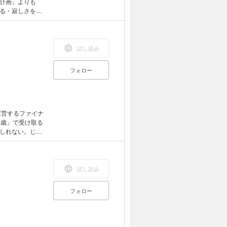
計画」よりも
る・寂しさを埋
が増えていく・
、「何者でもな
部という出版界
、スポーツ選
試し読み
掴んだ、「いい
もう卒業。「気
フォロー
う！
を運営するファイナ
5歳」で受け取る
しれない。じつ
「繰り上げる」
するか、470
自の計算ツール
ション。それぞ
試し読み
申請しないとも
活用法などな
フォロー
もらうもの”か