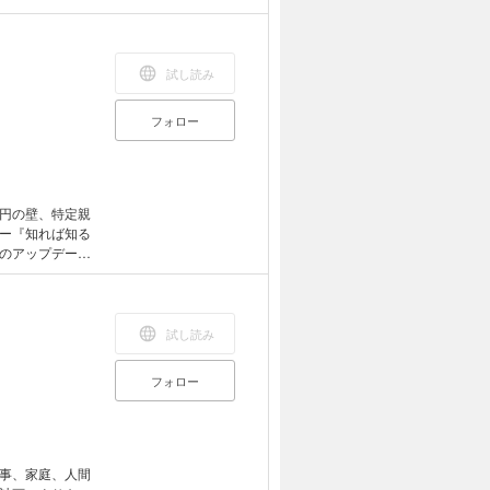
肪肝でした。
しい結果に！
事な臓器だか
7歳・女性Gさ
試し読み
習慣病リスクに
い・オフダイエ
フォロー
ものを１つ２つ
ストサイズもみ
円の壁、特定親
ー『知れば知る
のアップデー
た？●拡充された
創設された「特
せない「相続・
対策」があるっ
試し読み
く解説！ ≫基
の一冊にぎゅっ
フォロー
きく変わる
最新版！！
事、家庭、人間