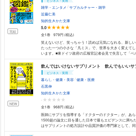
ビジネス・実用
/
雑学・エンタメ
サブカルチャー・雑学
近藤仁美
知的生きかた文庫
5.0
完結
全1巻
979円 (税込)
笑えないけど、笑っちゃう！読めば元気になれる、新しい
たった一つの小さな「凡ミス」で、世界を大きく変えてし
います。■東ドイツ政府の広報官記者会見で失言して「ベ
崩壊する■吉田茂（内閣総理大臣）独り言がマイクに乗っ
解散■NASA（アメリカ航空宇宙局）線を一本書き忘れて6
飲んではいけないサプリメント 飲んでもいいサ
トが大爆破■東ローマ帝国城の門の鍵を閉め忘れて国が滅
ビジネス・実用
ディズニー契約書をよく読まずにサインしてキャラの権利
/
暮らし・健康・美容
健康・医療
など、計42の「しくじり」を大収録！たくさん失敗して
「そんな小さなミスでしょげてんの？」と、あなたを励ま
石黒伸
学び・笑い・対策がすべて詰まっている、イラストや写真
知的生きかた文庫
-
NEW
全1巻
968円 (税込)
医師にサプリを指導する「ドクターのドクター」が、あら
1500超の論文に目を通した日本で最もエビデンスに満ち
はサプリメントの処方設計や品質評価の専門家として、同
メントについて指導・助言することも多々ありました。これ