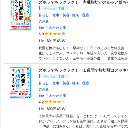
類以上の海外サプリを実際に摂取・検証してきており、現
ズボラでもラクラク！ 内臓脂肪がスルッと落ち
せて約40種類、1日約70カプセルを摂取しながら研究中
ビジネス・実用
が、今回100種類以上のサプリメントをご紹介しています
/
暮らし・健康・美容
健康・医療
単体で飲んでいたら銅欠乏症に！・「カルシウム」だけ飲
強くならない・死亡例のある危険な「ダイエットサプリ」
栗原毅
エビデンスを紐解くと、世間で言われていることとは真逆
知的生きかた文庫
の。ぜひこの機会に、ご自身やご家族の健康に本書をお役
5.0
1巻
891円 (税込)
我慢も挫折もなし！ 早期なら３日でみるみる数値改善！
腹ぽっこりの人、コレステロール値が高い人、炭水化物が
ウンドしたくない人、全中高年必読の書！「老化を遅らせ
病にならない」――内臓脂肪を減らせば、両方かなう！・
は、内臓脂肪が陰で支配していた！？・食べていないつも
ズボラでもラクラク！ １週間で脂肪肝はスッキ
に基準値を超えている人が９割・小型ＬＤＬが動脈硬化の
ビジネス・実用
た！・これが超悪玉小型ＬＤＬコレステロールの危険数値
/
暮らし・健康・美容
健康・医療
なくても、始めるが勝ち――４０代は代謝のターニングポ
は、餃子、焼売、ワンタン、ピザ、ナン……・インド人に
栗原毅
のは、カレーを食べるから！？・大さじ１杯のお酢で体が
知的生きかた文庫
血糖値が下がり、内臓脂肪も減少
4.2
1巻
803円 (税込)
人体最大の臓器「肝臓」を、どれだけ、いたわってますか
おかげで、アルブミン値も基準値に。まさか「飴」が原因
（70歳・女性Aさん）◇私は、実行した直後からすべての