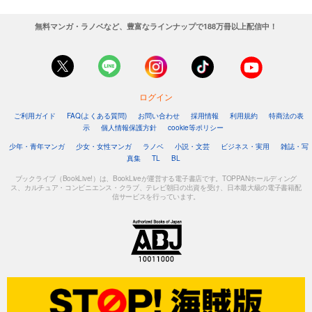
無料マンガ・ラノベなど、豊富なラインナップで188万冊以上配信中！
ログイン
ご利用ガイド
FAQ(よくある質問)
お問い合わせ
採用情報
利用規約
特商法の表
示
個人情報保護方針
cookie等ポリシー
少年・青年マンガ
少女・女性マンガ
ラノベ
小説・文芸
ビジネス・実用
雑誌・写
真集
TL
BL
ブックライブ（BookLive!）は、BookLiveが運営する電子書店です。TOPPANホールディング
ス、カルチュア・コンビニエンス・クラブ、テレビ朝日の出資を受け、日本最大級の電子書籍配
信サービスを行っています。