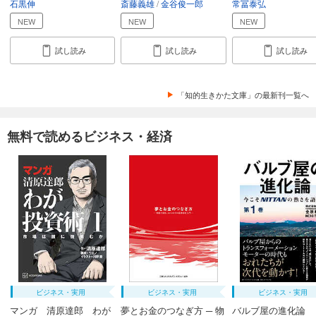
石黒伸
斎藤義雄
金谷俊一郎
常冨泰弘
NEW
NEW
NEW
試し読み
試し読み
試し読み
「知的生きかた文庫」の最新刊一覧へ
無料で読めるビジネス・経済
ビジネス・実用
ビジネス・実用
ビジネス・実用
マンガ 清原達郎 わが
夢とお金のつなぎ方 ─ 物
バルブ屋の進化論