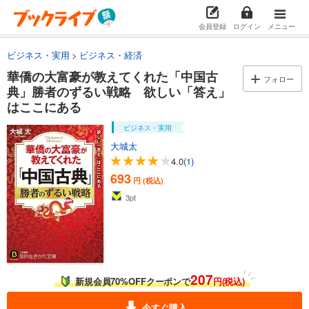
会員登録
ログイン
メニュー
ビジネス・実用
ビジネス・経済
華僑の大富豪が教えてくれた「中国古
フォロー
典」勝者のずるい戦略 欲しい「答え」
はここにある
ビジネス・実用
大城太
4.0
(1)
693
円 (税込)
3
pt
207
新規会員70%OFFクーポンで
円(税込)
今すぐ購入