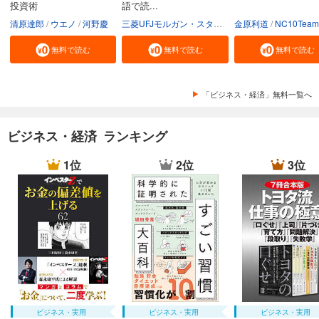
投資術
語で読...
清原達郎
ウエノ
河野慶
三菱UFJモルガン・スタンレー証券株式会社
金原利道
NC10Team
無料で読む
無料で読む
無料で読む
「ビジネス・経済」無料一覧へ
ビジネス・経済 ランキング
1位
2位
3位
ビジネス・実用
ビジネス・実用
ビジネス・実用