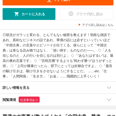
カートに入れる
ブラウザ試し読み
アプリ試し読みはこちら
◎状況がガラッと変わる、とんでもない秘密を教えます！気軽な雑談で
あれ、真剣なビジネスの話であれ、華僑の話には必ずといっていいほど
「中国古典」の言葉やエピソードが出てくる。彼らにとって「中国古
典」は単なる読み物ではなく、「使い倒す」ものなのだ――。 ◇「人を
信じるのと、人の行いを信じるのは別だよ」 ◇「“あなたはずるい”は、最
高の褒め言葉です」 ◇「“百戦百勝”するよりも“戦わず勝つ”ほうがずっと
得」 ◇「上司が横暴だったら、部下にとっては好都合ですよ」 ◇「最良
の駆け引きは、駆け引きをさせないようにすることだ」 ……etc.「仕
事」「人間関係」「生き方」「お金」……飛躍的に上手くいく！
詳しい情報を見る
閲覧環境
注意事項あり