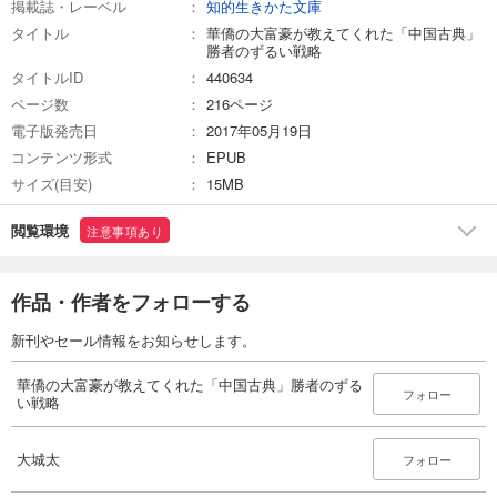
掲載誌・レーベル
知的生きかた文庫
タイトル
華僑の大富豪が教えてくれた「中国古典」
勝者のずるい戦略
タイトルID
440634
ページ数
216ページ
電子版発売日
2017年05月19日
コンテンツ形式
EPUB
サイズ(目安)
15MB
閲覧環境
注意事項あり
作品・作者をフォローする
新刊やセール情報をお知らせします。
華僑の大富豪が教えてくれた「中国古典」勝者のずる
フォロー
い戦略
大城太
フォロー