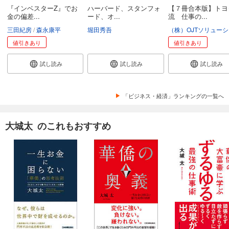
『インベスターZ』でお
ハーバード、スタンフォ
【７冊合本版】トヨ
金の偏差...
ード、オ...
流 仕事の...
三田紀房
森永康平
堀田秀吾
値引きあり
値引きあり
試し読み
試し読み
試し読み
「ビジネス・経済」ランキングの一覧へ
大城太 のこれもおすすめ