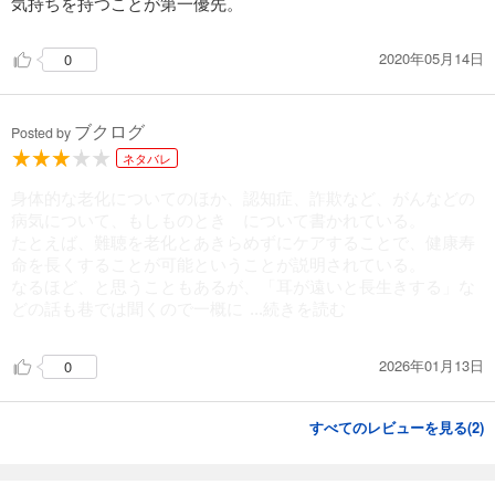
気持ちを持つことが第一優先。
2020年05月14日
0
ブクログ
Posted by
ネタバレ
身体的な老化についてのほか、認知症、詐欺など、がんなどの
病気について、もしものとき について書かれている。
たとえば、難聴を老化とあきらめずにケアすることで、健康寿
命を長くすることが可能ということが説明されている。
なるほど、と思うこともあるが、「耳が遠いと長生きする」な
どの話も巷では聞くので一概に
...続きを読む
2026年01月13日
0
すべてのレビューを見る(
2
)