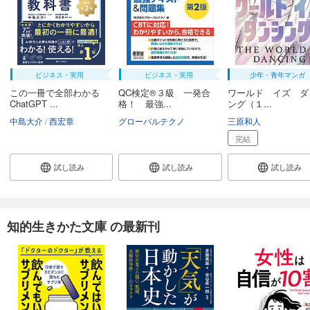
ビジネス・実用
ビジネス・実用
少年・青年マンガ
この一冊で全部わかる
QC検定®３級 一発合
ワールド イズ ダ
ChatGPT ...
格！ 最強...
ング（１...
中島大介
西宏章
グローバルテクノ
三原和人
完結
試し読み
試し読み
試し読み
知的生きかた文庫 の最新刊