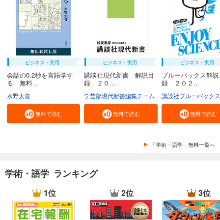
ビジネス・実用
ビジネス・実用
ビジネス・実用
会話の0.2秒を言語学す
講談社現代新書 解説目
ブルーバックス解説
る 無料...
録 ２０...
録 ２０２...
水野太貴
学芸部現代新書編集チーム
講談社ブルーバック
無料で読む
無料で読む
無料で読む
「学術・語学」無料一覧へ
学術・語学 ランキング
1位
2位
3位