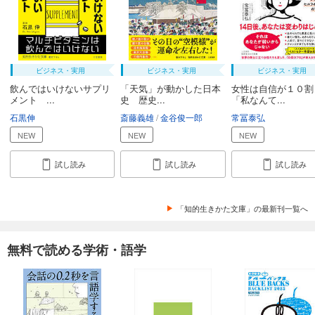
ビジネス・実用
ビジネス・実用
ビジネス・実用
飲んではいけないサプリ
「天気」が動かした日本
女性は自信が１０
メント ...
史 歴史...
「私なんて...
石黒伸
斎藤義雄
金谷俊一郎
常冨泰弘
NEW
NEW
NEW
試し読み
試し読み
試し読み
「知的生きかた文庫」の最新刊一覧へ
無料で読める学術・語学