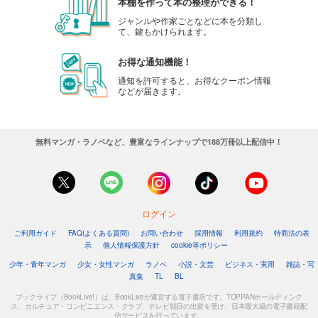
本棚を作って本の整理ができる！
ジャンルや作家ごとなどに本を分類し
て、鍵もかけられます。
お得な通知機能！
通知を許可すると、お得なクーポン情報
などが届きます。
無料マンガ・ラノベなど、豊富なラインナップで188万冊以上配信中！
ログイン
ご利用ガイド
FAQ(よくある質問)
お問い合わせ
採用情報
利用規約
特商法の表
示
個人情報保護方針
cookie等ポリシー
少年・青年マンガ
少女・女性マンガ
ラノベ
小説・文芸
ビジネス・実用
雑誌・写
真集
TL
BL
ブックライブ（BookLive!）は、BookLiveが運営する電子書店です。TOPPANホールディング
ス、カルチュア・コンビニエンス・クラブ、テレビ朝日の出資を受け、日本最大級の電子書籍配
信サービスを行っています。