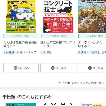
ビジネス・実用
ビジネス・実用
ビジネス・実用
たんぽぽ先生の在宅報酬
建築土木教科書 コンクリ
ダーウィンが来た！
算定マニ...
ート技...
球まるご...
永井康徳
日経ヘルスケア
小久保彰
講談社
小宮輝之
宮崎
試し読み
試し読み
試し読み
「学術・語学」ランキングの一覧へ
平松類 のこれもおすすめ