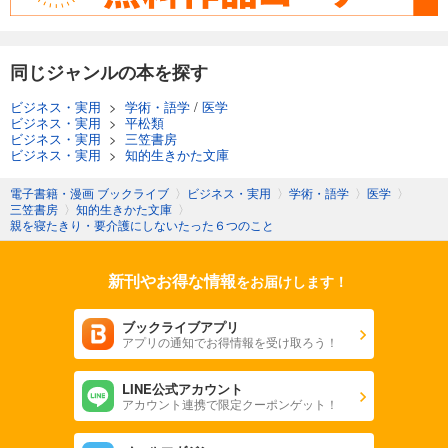
同じジャンルの本を探す
ビジネス・実用
>
学術・語学
/
医学
ビジネス・実用
>
平松類
ビジネス・実用
>
三笠書房
ビジネス・実用
>
知的生きかた文庫
電子書籍・漫画 ブックライブ
〉
ビジネス・実用
〉
学術・語学
〉
医学
〉
三笠書房
〉
知的生きかた文庫
〉
親を寝たきり・要介護にしないたった６つのこと
新刊やお得な情報
をお届けします！
ブックライブアプリ
アプリの通知でお得情報を受け取ろう！
LINE公式アカウント
アカウント連携で限定クーポンゲット！