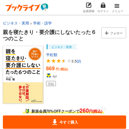
会員登録
ログイン
メニュー
ビジネス・実用
学術・語学
親を寝たきり・要介護にしないたった６
フォロー
つのこと
ビジネス・実用
平松類
3.5
(2)
869
円 (税込)
4
pt
完結
260
新規会員70%OFFクーポンで
円(税込)
今すぐ購入