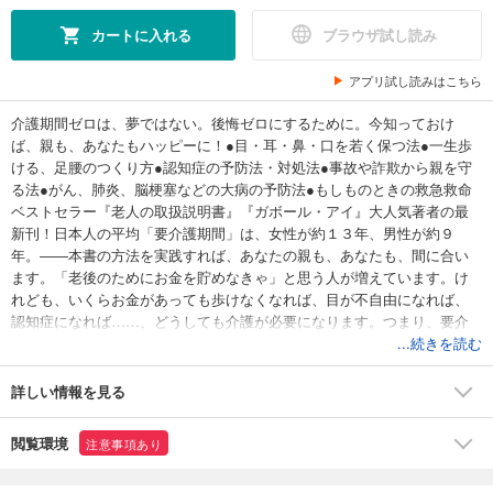
カートに入れる
ブラウザ試し読み
アプリ試し読みはこちら
介護期間ゼロは、夢ではない。後悔ゼロにするために。今知っておけ
ば、親も、あなたもハッピーに！●目・耳・鼻・口を若く保つ法●一生歩
ける、足腰のつくり方●認知症の予防法・対処法●事故や詐欺から親を守
る法●がん、肺炎、脳梗塞などの大病の予防法●もしものときの救急救命
ベストセラー『老人の取扱説明書』『ガボール・アイ』大人気著者の最
新刊！日本人の平均「要介護期間」は、女性が約１３年、男性が約９
年。――本書の方法を実践すれば、あなたの親も、あなたも、間に合い
ます。「老後のためにお金を貯めなきゃ」と思う人が増えています。け
れども、いくらお金があっても歩けなくなれば、目が不自由になれば、
認知症になれば……、どうしても介護が必要になります。つまり、要介
護になる時期を少しでも遅らせることのほうが、もっとずっと大切なの
...続きを読む
です。
詳しい情報を見る
閲覧環境
注意事項あり