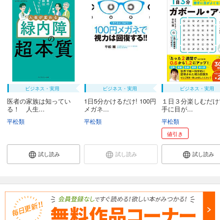
ビジネス・実用
ビジネス・実用
ビジネス・実用
医者の家族は知ってい
1日5分かけるだけ! 100円
１日３分楽しむだけ
る！ 人生...
メガネ...
手に目が...
平松類
平松類
平松類
値引き
試し読み
試し読み
試し読み