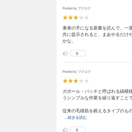
Posted by
ブクログ
著者の手になる新書を読んで、一
共に提示されると、まあやるだけ
かな。
0
Posted by
ブクログ
ガボール・パッチと呼ばれる縞模
うシンプルな作業を繰り返すこと
従来の毛様筋を鍛えるタイプのも
...続きを読む
0