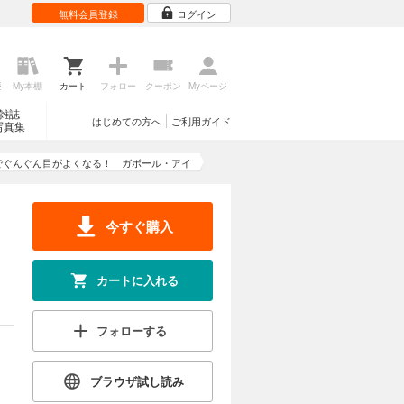
無料会員登録
ログイン
歴
My本棚
カート
フォロー
クーポン
Myページ
雑誌
はじめての方へ
ご利用ガイド
写真集
でぐんぐん目がよくなる！ ガボール・アイ
今すぐ購入
カートに入れる
フォローする
ブラウザ試し読み