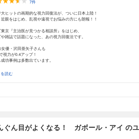
7件
で大ヒットの画期的な視力回復法が、ついに日本上陸！
、近眼をはじめ、乱視や遠視でお悩みの方にも朗報！！
ビ東京『主治医が見つかる相談所』をはじめ、
ビや雑誌で話題になった、あの視力回復法です。
歳の女優・沢田亜矢子さんも
で視力が0.4アップ！
も成功事例は多数出ています。
＊＊＊＊＊＊＊＊＊＊＊＊＊＊＊
続きを読む
での視力回復法で、うまくいきましたか？
しなかった方も多いと思います。
うのも、
かない」
当に効果があるのかが疑問」
たから…。
は、この問題を解決するために作られました。
んぐん目がよくなる！ ガボール・アイ の
、やり方がすごく簡単。