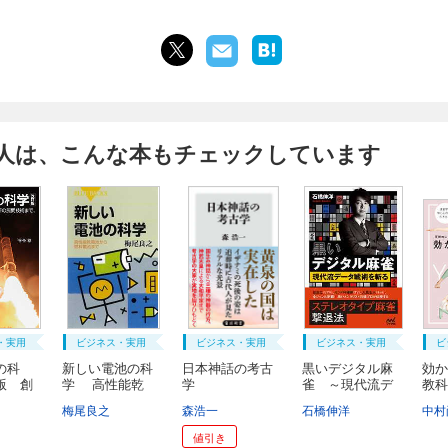
人は、こんな本もチェックしています
・実用
ビジネス・実用
ビジネス・実用
ビジネス・実用
ビ
の科
新しい電池の科
日本神話の考古
黒いデジタル麻
効か
版 創
学 高性能乾
学
雀 ～現代流デ
教科
電...
ー...
梅尾良之
森浩一
石橋伸洋
中村
値引き