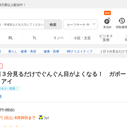
8万冊以上配信中！
Get!
セーフサーチ 中
来店pt
閲覧履
ビジネス
BL
TL
ラノベ
小説・文芸
実用
用
暮らし・健康・美容
健康・医療
SBクリエイティブ
１日３分見るだけ
き
日３分見るだけでぐんぐん目がよくなる！ ガボー
・アイ
ジネス・実用
類
円 (税込)
円 (税込)
8月20日まで
3
pt