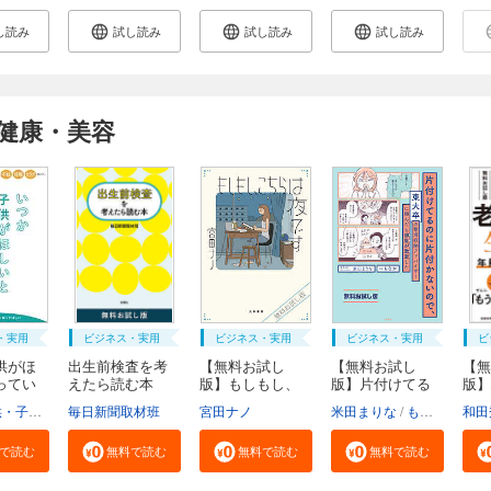
し読み
試し読み
試し読み
試し読み
健康・美容
・実用
ビジネス・実用
ビジネス・実用
ビジネス・実用
ビ
供がほ
出生前検査を考
【無料お試し
【無料お試し
【無
ってい
えたら読む本
版】もしもし、
版】片付けてる
版】
無...
こち...
のに...
い生.
福祉局子供・子育て支援部家庭支援課
毎日新聞取材班
東京都
宮田ナノ
米田まりな
もなか
和田
で読む
無料で読む
無料で読む
無料で読む