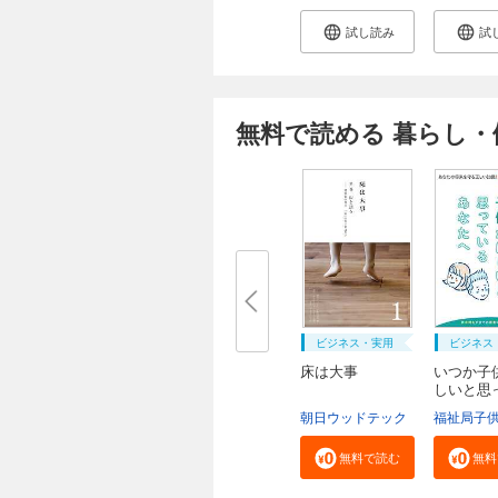
試し読み
試
無料で読める 暮らし・
ビジネス・実用
ビジネス
床は大事
いつか子
しいと思
る...
朝日ウッドテック
無料で読む
無料