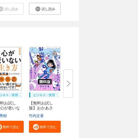
試し読み
試し読み
ジネス・実用
ビジネス・実用
料お試し
【無料お試し
心が老いな
版】おかあさ
..
ん、お...
秀樹
竹内文香
無料で読む
無料で読む