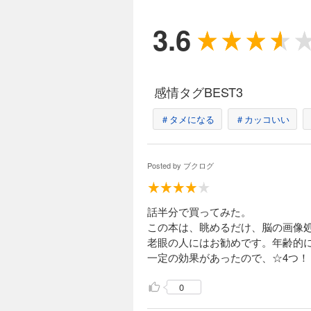
本書
いつ
3.6
しか
「交
次に
この
感情タグBEST3
とい
す！
＃タメになる
＃カッコいい
カリ
有効
全米
Posted by
ブクログ
年齢
例え
半年
話半分で買ってみた。
他に
この本は、眺めるだけ、脳の画像
老眼の人にはお勧めです。年齢的
「77
一定の効果があったので、☆4つ！
「4週
※近
0