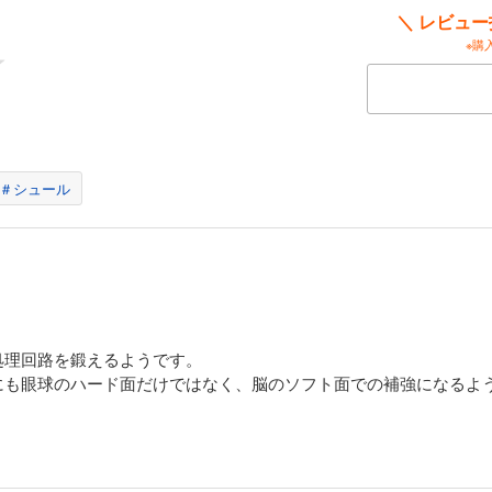
に掲載された絵を、1日たった3分眺めるだけ。
＼ レビュ
でもどこでもできます。
※購
も、ゲーム感覚でできますから、楽しく続けられます。
差法」など、できる人が限られるような特殊なトレーニングは一切ありません
、「本当に効果があるのか疑問」。
解決こそ、本書の最大の特徴です。
うのも、世界で唯一、科学的にちゃんと証明された方法を採用しているからで
＃シュール
フォルニア大学をはじめ、世界トップクラスの研究機関で
だと実証する試験結果が報告されています。
で話題となり、『ニューヨーク・タイムズ』などでも取り上げられました。
も関係ありません。
ば、69歳の沢田亜矢子さんも、しっかりと老眼が改善されています。
以上経った今も、その効果は継続中です。
も、成功者による喜びの声は、たくさん出ています。
処理回路を鍛えるようです。
にも眼球のハード面だけではなく、脳のソフト面での補強になるよ
歳でも近視と老眼の両方とも0.2ずつアップ」（70代・男性）
間で老眼が0.3アップして1.0に！」（50代・女性）
視用と老眼用の両方の視力検査表も、本書に載せています。