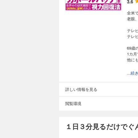
3.6
全米
老眼
テレ
テレ
69
1カ月
他に
＊＊
...
今ま
成功
詳しい情報を見る
とい
「続
閲覧環境
「本
だっ
本書
１日３分見るだけでぐ
まず