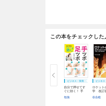
この本をチェックした
ビジネス・実用
ビジネス
自分で押せてす
ロケット
ぐに効く！ 手
学 改訂
ツ...
成期...
包強
谷合稔