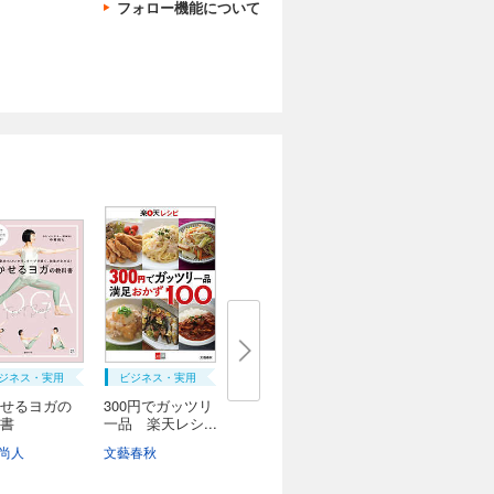
フォロー機能について
ジネス・実用
ビジネス・実用
せるヨガの
300円でガッツリ
書
一品 楽天レシ...
尚人
文藝春秋