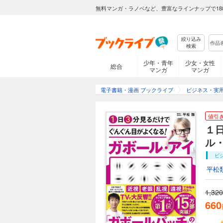
無料マンガ・ラノベなど、豊富なラインナップで18
絞り込み
検索
少年・青年
少女・女性
総合
マンガ
マンガ
電子書籍・漫画 ブックライブ
ビジネス・実
値引
１
ル
ビ
平松
1,320
660