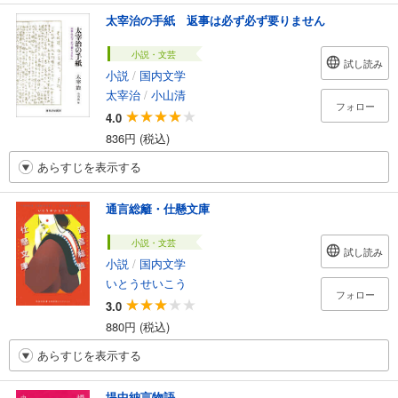
太宰治の手紙 返事は必ず必ず要りません
小説・文芸
試し読み
小説
/
国内文学
太宰治
/
小山清
フォロー
4.0
836円 (税込)
あらすじを表示する
通言総籬・仕懸文庫
小説・文芸
試し読み
小説
/
国内文学
いとうせいこう
フォロー
3.0
880円 (税込)
あらすじを表示する
堤中納言物語