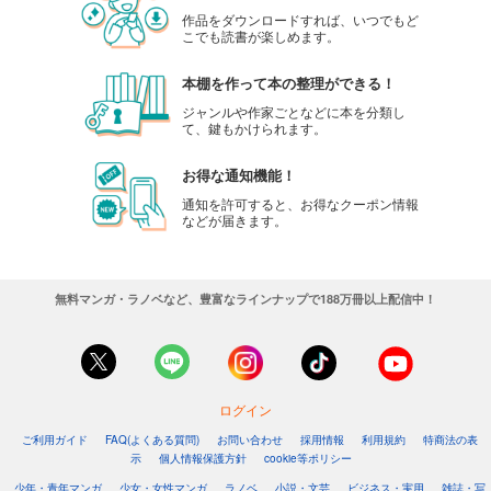
作品をダウンロードすれば、いつでもど
こでも読書が楽しめます。
本棚を作って本の整理ができる！
ジャンルや作家ごとなどに本を分類し
て、鍵もかけられます。
お得な通知機能！
通知を許可すると、お得なクーポン情報
などが届きます。
無料マンガ・ラノベなど、豊富なラインナップで188万冊以上配信中！
ログイン
ご利用ガイド
FAQ(よくある質問)
お問い合わせ
採用情報
利用規約
特商法の表
示
個人情報保護方針
cookie等ポリシー
少年・青年マンガ
少女・女性マンガ
ラノベ
小説・文芸
ビジネス・実用
雑誌・写