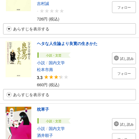
吉村誠
フォロー
-
726円 (税込)
あらすじを表示する
ヘタな人生論より良寛の生きかた
小説・文芸
試し読み
小説
/
国内文学
松本市壽
フォロー
3.3
660円 (税込)
あらすじを表示する
枕草子
小説・文芸
試し読み
小説
/
国内文学
酒井順子