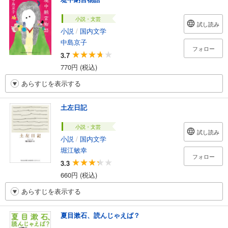
小説・文芸
試し読み
小説
/
国内文学
中島京子
フォロー
3.7
770円 (税込)
あらすじを表示する
土左日記
小説・文芸
試し読み
小説
/
国内文学
堀江敏幸
フォロー
3.3
660円 (税込)
あらすじを表示する
夏目漱石、読んじゃえば？