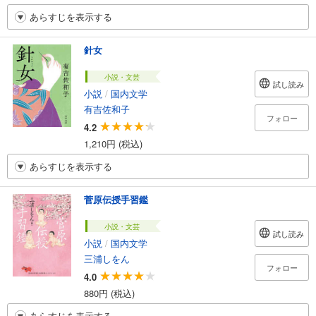
あらすじを表示する
針女
小説・文芸
試し読み
小説
/
国内文学
有吉佐和子
フォロー
4.2
1,210円 (税込)
あらすじを表示する
菅原伝授手習鑑
小説・文芸
試し読み
小説
/
国内文学
三浦しをん
フォロー
4.0
880円 (税込)
あらすじを表示する