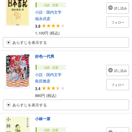
小説・文芸
試し読み
小説
/
国内文学
福永武彦
フォロー
3.8
1,100円 (税込)
あらすじを表示する
好色一代男
小説・文芸
試し読み
小説
/
国内文学
島田雅彦
フォロー
3.4
880円 (税込)
あらすじを表示する
小林一茶
小説・文芸