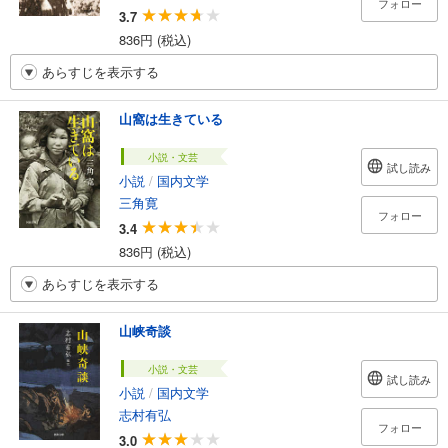
フォロー
3.7
836円 (税込)
あらすじを表示する
山窩は生きている
小説・文芸
試し読み
小説
/
国内文学
三角寛
フォロー
3.4
836円 (税込)
あらすじを表示する
山峡奇談
小説・文芸
試し読み
小説
/
国内文学
志村有弘
フォロー
3.0