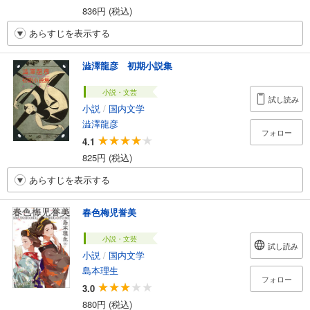
836円 (税込)
あらすじを表示する
澁澤龍彦 初期小説集
小説・文芸
試し読み
小説
/
国内文学
澁澤龍彦
フォロー
4.1
825円 (税込)
あらすじを表示する
春色梅児誉美
小説・文芸
試し読み
小説
/
国内文学
島本理生
フォロー
3.0
880円 (税込)