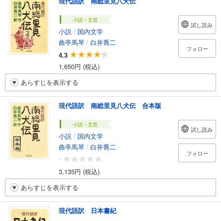
現代語訳 南総里見八犬伝
小説・文芸
試し読み
小説
/
国内文学
曲亭馬琴
/
白井喬二
フォロー
4.3
1,650円 (税込)
あらすじを表示する
現代語訳 南総里見八犬伝 合本版
小説・文芸
試し読み
小説
/
国内文学
曲亭馬琴
/
白井喬二
フォロー
-
3,135円 (税込)
あらすじを表示する
現代語訳 日本書紀