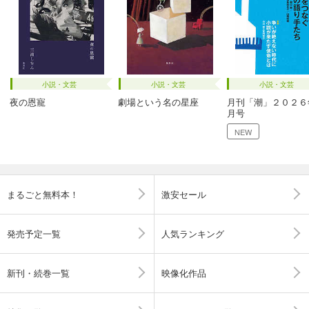
小説・文芸
小説・文芸
小説・文芸
夜の恩寵
劇場という名の星座
月刊「潮」２０２６
月号
NEW
まるごと無料本！
激安セール
発売予定一覧
人気ランキング
新刊・続巻一覧
映像化作品