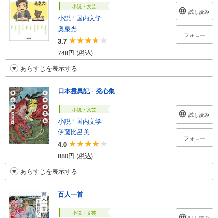
小説・文芸
試し読み
小説
/
国内文学
奥泉光
フォロー
3.7
748円 (税込)
あらすじを表示する
日本霊異記・発心集
小説・文芸
試し読み
小説
/
国内文学
伊藤比呂美
フォロー
4.0
880円 (税込)
あらすじを表示する
百人一首
小説・文芸
試し読み