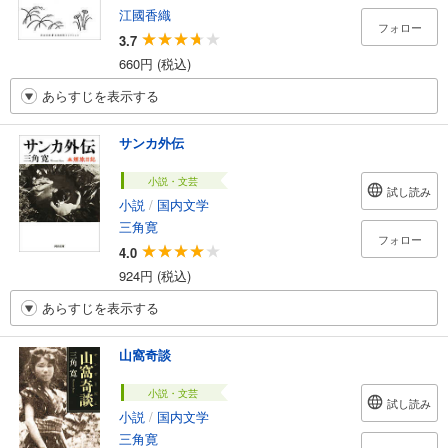
江國香織
フォロー
3.7
660円 (税込)
あらすじを表示する
サンカ外伝
小説・文芸
試し読み
小説
/
国内文学
三角寛
フォロー
4.0
924円 (税込)
あらすじを表示する
山窩奇談
小説・文芸
試し読み
小説
/
国内文学
三角寛