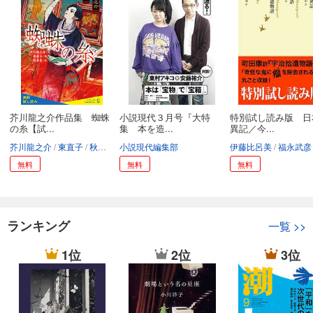
芥川龍之介作品集 蜘蛛
小説現代３月号『大特
特別試し読み版 日
の糸【試...
集 本を造...
異記／今...
芥川龍之介
東直子
秋赤音
小説現代編集部
伊藤比呂美
福永武彦
無料
無料
無料
ランキング
一覧
>>
1位
2位
3位