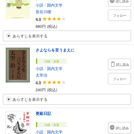
試し読み
小説
/
国内文学
長谷川櫂
フォロー
4.0
880円 (税込)
あらすじを表示する
さよならを言うまえに
小説・文芸
試し読み
小説
/
国内文学
太宰治
フォロー
4.0
240円 (税込)
あらすじを表示する
更級日記
小説・文芸
試し読み
小説
/
国内文学