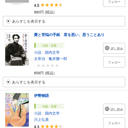
フォロー
4.5
880円 (税込)
あらすじを表示する
愛と苦悩の手紙 君を思い、思うことあり
小説・文芸
試し読み
小説
/
国内文学
太宰治
/
亀井勝一郎
フォロー
-
858円 (税込)
あらすじを表示する
伊勢物語
小説・文芸
試し読み
小説
/
国内文学
川上弘美
フォロー
4.3