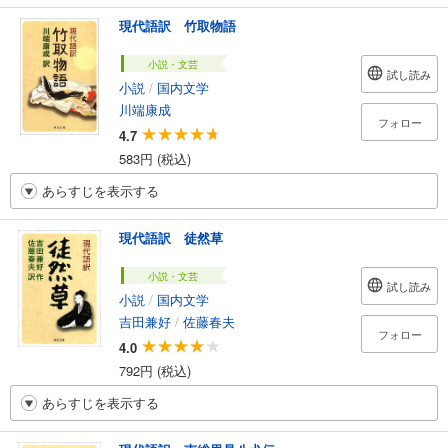
現代語訳 竹取物語
小説・文芸
試し読み
小説
/
国内文学
川端康成
フォロー
4.7
583円 (税込)
あらすじを表示する
現代語訳 徒然草
小説・文芸
試し読み
小説
/
国内文学
吉田兼好
/
佐藤春夫
フォロー
4.0
792円 (税込)
あらすじを表示する