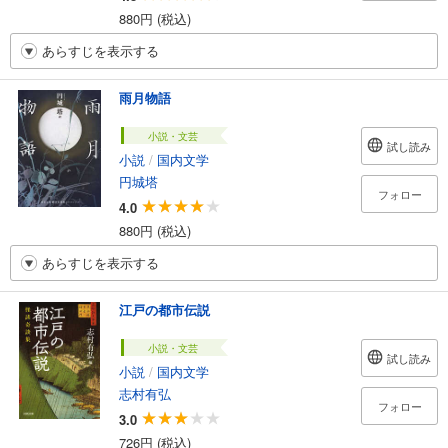
880円 (税込)
あらすじを表示する
雨月物語
小説・文芸
試し読み
小説
/
国内文学
円城塔
フォロー
4.0
880円 (税込)
あらすじを表示する
江戸の都市伝説
小説・文芸
試し読み
小説
/
国内文学
志村有弘
フォロー
3.0
726円 (税込)