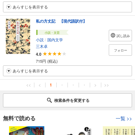
あらすじを表示する
私の方丈記 【現代語訳付】
小説・文芸
試し読み
小説
/
国内文学
三木卓
フォロー
4.0
715円 (税込)
あらすじを表示する
<<
<
1
・
・
・
>
>>
検索条件を変更する
無料で読める
一覧
>>