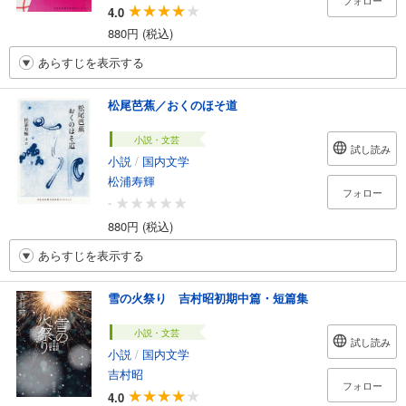
フォロー
4.0
880円 (税込)
あらすじを表示する
松尾芭蕉／おくのほそ道
小説・文芸
試し読み
小説
/
国内文学
松浦寿輝
フォロー
-
880円 (税込)
あらすじを表示する
雪の火祭り 吉村昭初期中篇・短篇集
小説・文芸
試し読み
小説
/
国内文学
吉村昭
フォロー
4.0