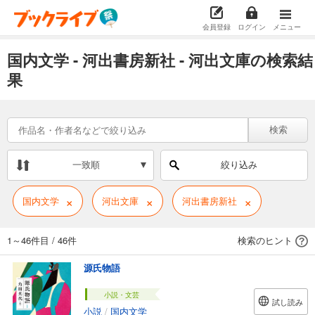
会員登録
ログイン
メニュー
国内文学 - 河出書房新社 - 河出文庫の検索結
果
検索
一致順
絞り込み
×
×
×
国内文学
河出文庫
河出書房新社
1～46件目
/
46件
検索のヒント
源氏物語
小説・文芸
試し読み
小説
/
国内文学