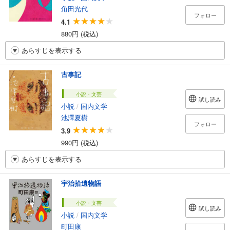
角田光代
フォロー
4.1
880円 (税込)
あらすじを表示する
古事記
小説・文芸
試し読み
小説
/
国内文学
池澤夏樹
フォロー
3.9
990円 (税込)
あらすじを表示する
宇治拾遺物語
小説・文芸
試し読み
小説
/
国内文学
町田康