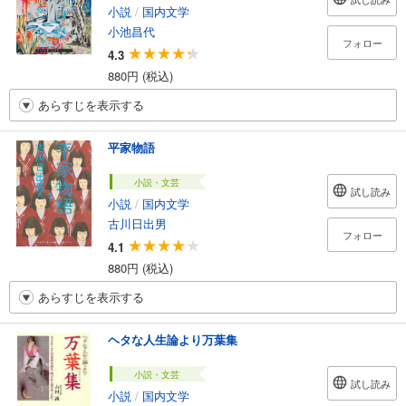
小説
/
国内文学
小池昌代
フォロー
4.3
880円 (税込)
あらすじを表示する
平家物語
小説・文芸
試し読み
小説
/
国内文学
古川日出男
フォロー
4.1
880円 (税込)
あらすじを表示する
ヘタな人生論より万葉集
小説・文芸
試し読み
小説
/
国内文学