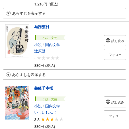
1,210円 (税込)
あらすじを表示する
与謝蕪村
小説・文芸
試し読み
小説
/
国内文学
辻原登
フォロー
-
880円 (税込)
あらすじを表示する
義経千本桜
小説・文芸
試し読み
小説
/
国内文学
いしいしんじ
フォロー
3.3
880円 (税込)