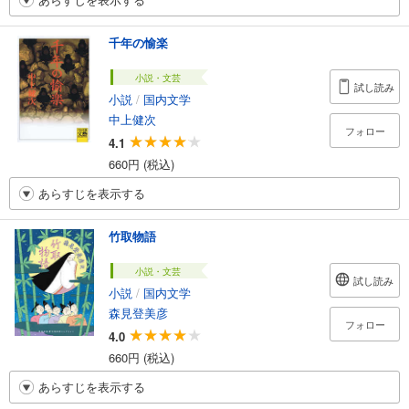
千年の愉楽
小説・文芸
試し読み
小説
/
国内文学
中上健次
フォロー
4.1
660円 (税込)
あらすじを表示する
竹取物語
小説・文芸
試し読み
小説
/
国内文学
森見登美彦
フォロー
4.0
660円 (税込)
あらすじを表示する