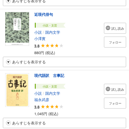
あらすじを表示する
近現代俳句
小説・文芸
試し読み
小説
/
国内文学
小澤實
フォロー
3.8
880円 (税込)
あらすじを表示する
現代語訳 古事記
小説・文芸
試し読み
小説
/
国内文学
福永武彦
フォロー
3.8
1,045円 (税込)
あらすじを表示する