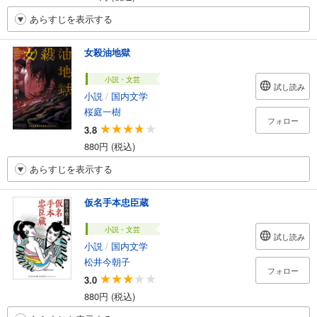
あらすじを表示する
女殺油地獄
小説・文芸
試し読み
小説
/
国内文学
桜庭一樹
フォロー
3.8
880円 (税込)
あらすじを表示する
仮名手本忠臣蔵
小説・文芸
試し読み
小説
/
国内文学
松井今朝子
フォロー
3.0
880円 (税込)