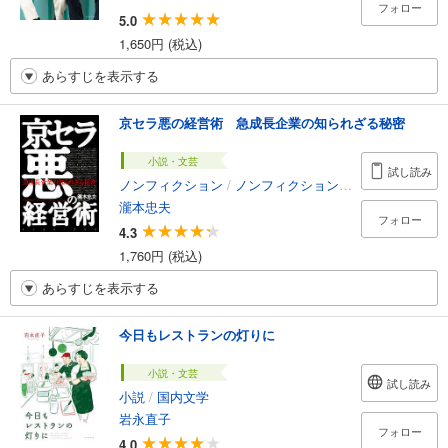
フォロー
5.0
1,650円 (税込)
あらすじを表示する
京セラ悪の経営術 急成長企業の知られざる秘密
小説・文芸
試し読み
ノンフィクション
/
ノンフィクション・ドキュメンタリー
瀧本忠夫
フォロー
4.3
1,760円 (税込)
あらすじを表示する
今日もレストランの灯りに
小説・文芸
試し読み
小説
/
国内文学
岩永直子
フォロー
4.0