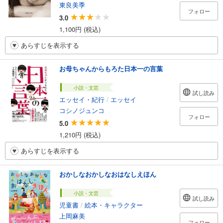
東良美季
フォロー
3.0
1,100円 (税込)
あらすじを表示する
お母ちゃんからもろた日本一の言葉
小説・文芸
試し読み
エッセイ・紀行
/
エッセイ
コシノジュンコ
フォロー
5.0
1,210円 (税込)
あらすじを表示する
おかしなおかしなおはなしえほん
小説・文芸
試し読み
児童書
/
絵本・キャラクター
上岡麻美
フォロー