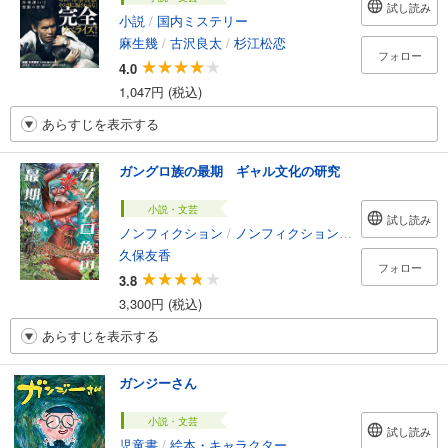
試し読み
小説
/
国内ミステリー
麻生幾
/
古沢良太
/
杉江松恋
フォロー
4.0
1,047円 (税込)
あらすじを表示する
ガングロ族の最期 ギャル文化の研究
小説・文芸
試し読み
ノンフィクション
/
ノンフィクション・ドキュメンタリー
久保友香
フォロー
3.8
3,300円 (税込)
あらすじを表示する
ガンジーさん
小説・文芸
試し読み
児童書
/
絵本・キャラクター