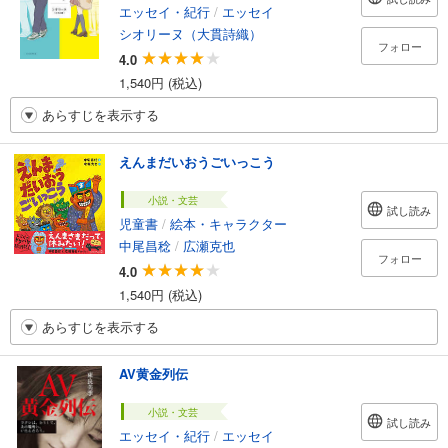
エッセイ・紀行
/
エッセイ
シオリーヌ（大貫詩織）
フォロー
4.0
1,540円 (税込)
あらすじを表示する
えんまだいおうごいっこう
小説・文芸
試し読み
児童書
/
絵本・キャラクター
中尾昌稔
/
広瀬克也
フォロー
4.0
1,540円 (税込)
あらすじを表示する
AV黄金列伝
小説・文芸
試し読み
エッセイ・紀行
/
エッセイ