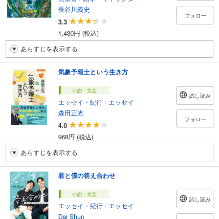
長谷川義史
フォロー
3.3
1,430円 (税込)
あらすじを表示する
気象予報士という生き方
小説・文芸
試し読み
エッセイ・紀行
/
エッセイ
森田正光
フォロー
4.0
968円 (税込)
あらすじを表示する
君と僕の答え合わせ
小説・文芸
試し読み
エッセイ・紀行
/
エッセイ
Dai Shun