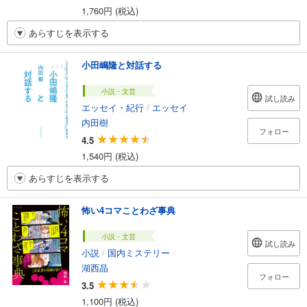
1,760円 (税込)
あらすじを表示する
小田嶋隆と対話する
小説・文芸
試し読み
エッセイ・紀行
/
エッセイ
内田樹
フォロー
4.5
1,540円 (税込)
あらすじを表示する
怖い4コマことわざ事典
小説・文芸
試し読み
小説
/
国内ミステリー
湖西晶
フォロー
3.5
1,100円 (税込)