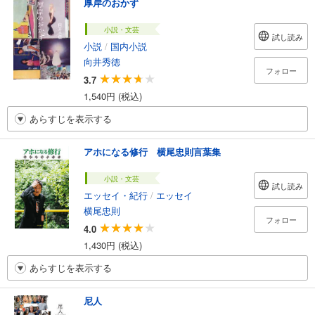
厚岸のおかず
小説・文芸
試し読み
小説
/
国内小説
向井秀徳
フォロー
3.7
1,540円 (税込)
あらすじを表示する
アホになる修行 横尾忠則言葉集
小説・文芸
試し読み
エッセイ・紀行
/
エッセイ
横尾忠則
フォロー
4.0
1,430円 (税込)
あらすじを表示する
尼人