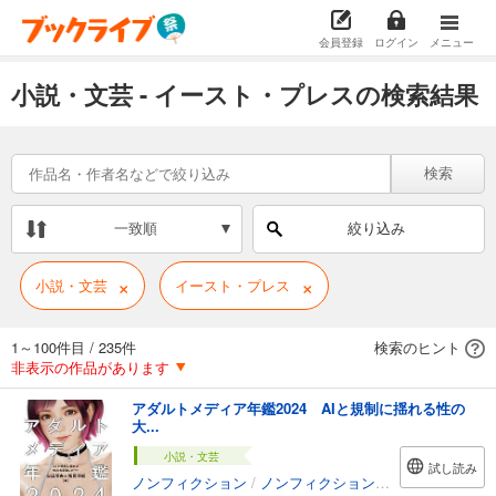
会員登録
ログイン
メニュー
小説・文芸 - イースト・プレスの検索結果
検索
一致順
絞り込み
×
×
小説・文芸
イースト・プレス
1～100件目
/
235件
検索のヒント
非表示の作品があります
アダルトメディア年鑑2024 AIと規制に揺れる性の
大...
小説・文芸
試し読み
ノンフィクション
/
ノンフィクション・ドキュメンタリー