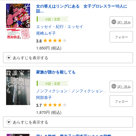
女の答えはリングにある 女子プロレスラー10人に
話...
小説・文芸
試し読み
エッセイ・紀行
/
エッセイ
尾崎ムギ子
フォロー
3.8
1,650円 (税込)
あらすじを表示する
家族が誰かを殺しても
小説・文芸
試し読み
ノンフィクション
/
ノンフィクション・ドキュメンタリー
阿部恭子
フォロー
3.7
1,870円 (税込)
あらすじを表示する