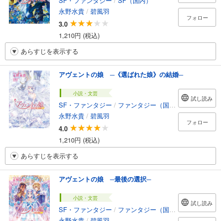
SF・ファンタジー
/
SF（国内）
永野水貴
/
碧風羽
フォロー
3.0
1,210円 (税込)
あらすじを表示する
アヴェントの娘 ─《選ばれた娘》の結婚─
小説・文芸
試し読み
SF・ファンタジー
/
ファンタジー（国内）
永野水貴
/
碧風羽
フォロー
4.0
1,210円 (税込)
あらすじを表示する
アヴェントの娘 ─最後の選択─
小説・文芸
試し読み
SF・ファンタジー
/
ファンタジー（国内）
永野水貴
/
碧風羽