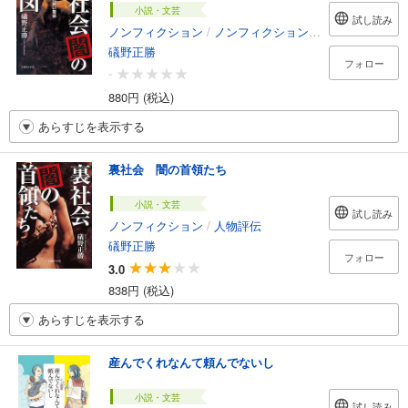
小説・文芸
試し読み
ノンフィクション
/
ノンフィクション・ドキュメンタリー
礒野正勝
フォロー
-
880円 (税込)
あらすじを表示する
裏社会 闇の首領たち
小説・文芸
試し読み
ノンフィクション
/
人物評伝
礒野正勝
フォロー
3.0
838円 (税込)
あらすじを表示する
産んでくれなんて頼んでないし
小説・文芸
試し読み