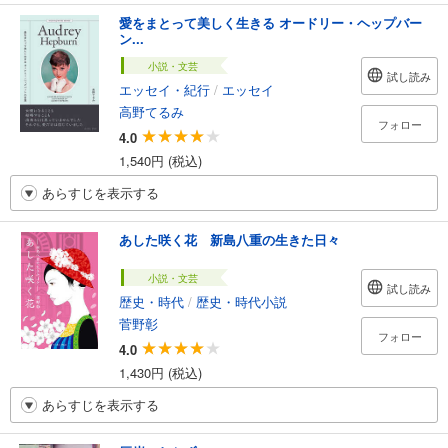
愛をまとって美しく生きる オードリー・ヘップバー
ン...
小説・文芸
試し読み
エッセイ・紀行
/
エッセイ
高野てるみ
フォロー
4.0
1,540円 (税込)
あらすじを表示する
あした咲く花 新島八重の生きた日々
小説・文芸
試し読み
歴史・時代
/
歴史・時代小説
菅野彰
フォロー
4.0
1,430円 (税込)
あらすじを表示する