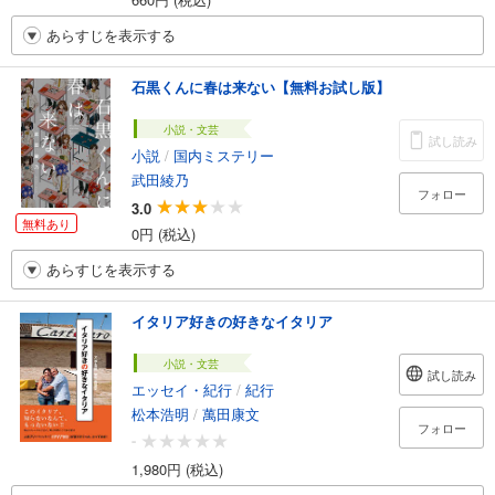
あらすじを表示する
石黒くんに春は来ない【無料お試し版】
小説・文芸
試し読み
小説
/
国内ミステリー
武田綾乃
フォロー
3.0
無料あり
0円 (税込)
あらすじを表示する
イタリア好きの好きなイタリア
小説・文芸
試し読み
エッセイ・紀行
/
紀行
松本浩明
/
萬田康文
フォロー
-
1,980円 (税込)