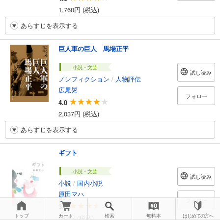
1,760円 (税込)
あらすじを表示する
巨人軍の巨人 馬場正平
小説・文芸
試し読み
ノンフィクション
/
人物評伝
広尾晃
フォロー
4.0
2,037円 (税込)
あらすじを表示する
ギフト
小説・文芸
試し読み
小説
/
国内小説
原田マハ
フォロー
3.5
トップ
カート
検索
無料本
はじめての方へ
682円 (税込)