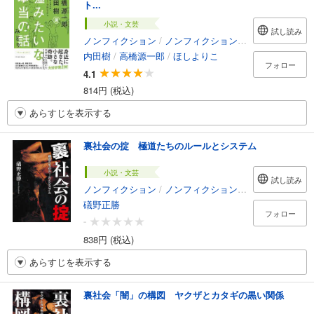
ト...
小説・文芸
試し読み
ノンフィクション
/
ノンフィクション・ドキュメンタリー
内田樹
/
高橋源一郎
/
ほしよりこ
フォロー
4.1
814円 (税込)
あらすじを表示する
裏社会の掟 極道たちのルールとシステム
小説・文芸
試し読み
ノンフィクション
/
ノンフィクション・ドキュメンタリー
礒野正勝
フォロー
-
838円 (税込)
あらすじを表示する
裏社会「闇」の構図 ヤクザとカタギの黒い関係