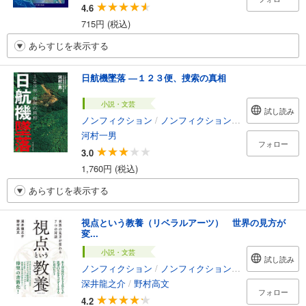
4.6
715円 (税込)
あらすじを表示する
日航機墜落 ―１２３便、捜索の真相
小説・文芸
試し読み
ノンフィクション
/
ノンフィクション・ドキュメンタリー
河村一男
フォロー
3.0
1,760円 (税込)
あらすじを表示する
視点という教養（リベラルアーツ） 世界の見方が
変...
小説・文芸
試し読み
ノンフィクション
/
ノンフィクション・ドキュメンタリー
深井龍之介
/
野村高文
フォロー
4.2