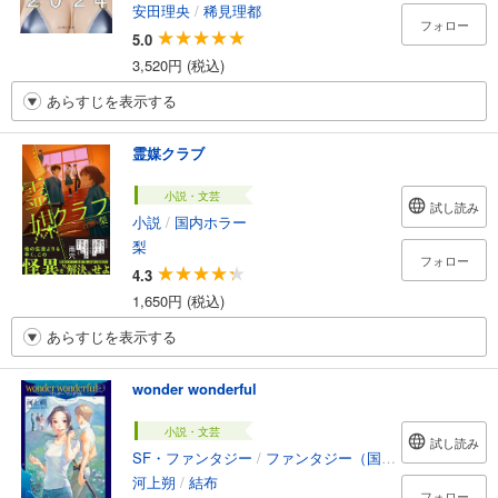
安田理央
/
稀見理都
フォロー
5.0
3,520円 (税込)
あらすじを表示する
霊媒クラブ
小説・文芸
試し読み
小説
/
国内ホラー
梨
フォロー
4.3
1,650円 (税込)
あらすじを表示する
wonder wonderful
小説・文芸
試し読み
SF・ファンタジー
/
ファンタジー（国内）
河上朔
/
結布
フォロー