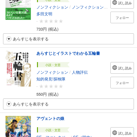
試し読み
ノンフィクション
/
ノンフィクション・ドキュメンタリー
多田文明
フォロー
-
733円 (税込)
あらすじを表示する
あらすじとイラストでわかる五輪書
小説・文芸
試し読み
ノンフィクション
/
人物評伝
知的発見!探検隊
フォロー
-
550円 (税込)
あらすじを表示する
アヴェントの娘
小説・文芸
試し読み