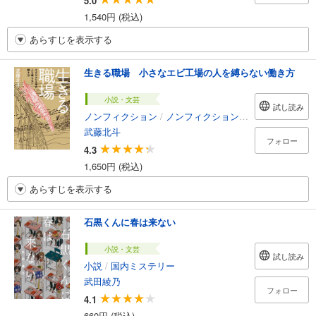
5.0
1,540円 (税込)
あらすじを表示する
生きる職場 小さなエビ工場の人を縛らない働き方
小説・文芸
試し読み
ノンフィクション
/
ノンフィクション・ドキュメンタリー
武藤北斗
フォロー
4.3
1,650円 (税込)
あらすじを表示する
石黒くんに春は来ない
小説・文芸
試し読み
小説
/
国内ミステリー
武田綾乃
フォロー
4.1
660円 (税込)