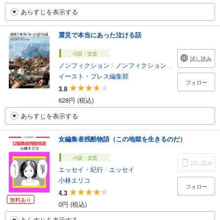
あらすじを表示する
震災で本当にあった泣ける話
小説・文芸
試し読み
ノンフィクション
/
ノンフィクション・ドキュメンタリー
イースト・プレス編集部
フォロー
3.8
628円 (税込)
あらすじを表示する
女編集者残酷物語（この地獄を生きるのだ）
小説・文芸
試し読み
エッセイ・紀行
/
エッセイ
小林エリコ
フォロー
4.3
無料あり
0円 (税込)
あらすじを表示する