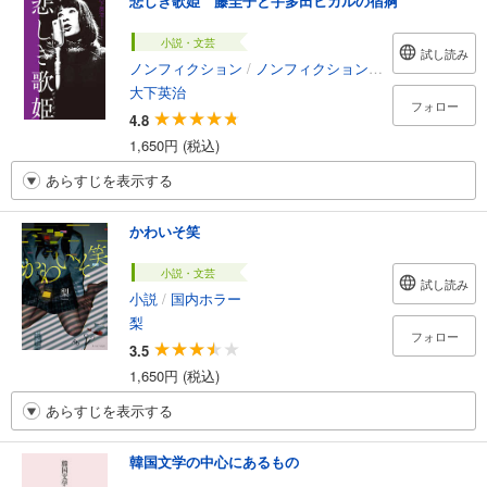
悲しき歌姫 藤圭子と宇多田ヒカルの宿痾
小説・文芸
試し読み
ノンフィクション
/
ノンフィクション・ドキュメンタリー
大下英治
フォロー
4.8
1,650円 (税込)
あらすじを表示する
かわいそ笑
小説・文芸
試し読み
小説
/
国内ホラー
梨
フォロー
3.5
1,650円 (税込)
あらすじを表示する
韓国文学の中心にあるもの