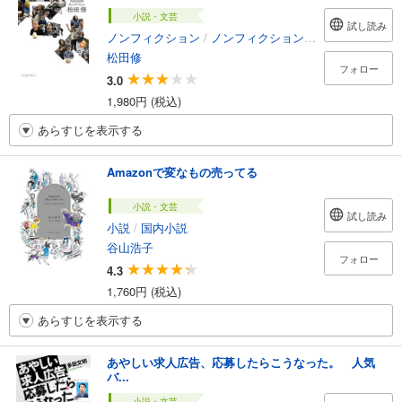
小説・文芸
試し読み
ノンフィクション
/
ノンフィクション・ドキュメンタリー
松田修
フォロー
3.0
1,980円 (税込)
あらすじを表示する
Amazonで変なもの売ってる
小説・文芸
試し読み
小説
/
国内小説
谷山浩子
フォロー
4.3
1,760円 (税込)
あらすじを表示する
あやしい求人広告、応募したらこうなった。 人気
バ...
小説・文芸