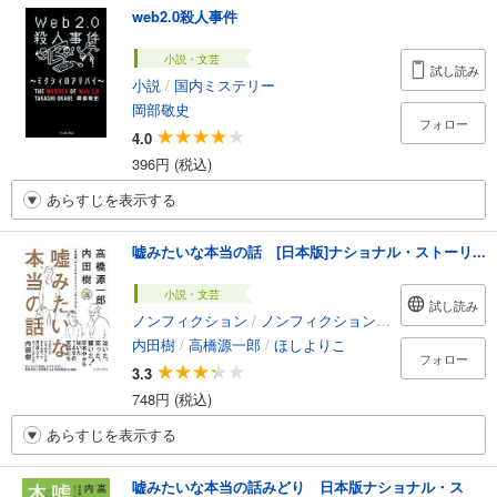
web2.0殺人事件
小説・文芸
試し読み
小説
/
国内ミステリー
岡部敬史
フォロー
4.0
396円 (税込)
あらすじを表示する
嘘みたいな本当の話 [日本版]ナショナル・ストーリ...
小説・文芸
試し読み
ノンフィクション
/
ノンフィクション・ドキュメンタリー
内田樹
/
高橋源一郎
/
ほしよりこ
フォロー
3.3
748円 (税込)
あらすじを表示する
嘘みたいな本当の話みどり 日本版ナショナル・ス