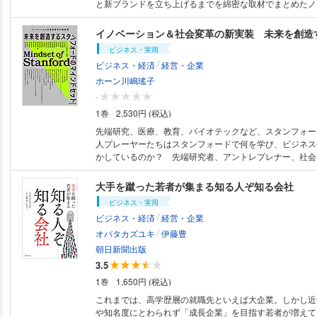
と新ブランドを立ち上げるまでを綿密な取材でまとめたノ
ン。手間ひまを惜しまず作られる「信三郎帆布」の全てを
ビジネス・実用
/
ビジネス・経済
経営・企業
ホーン川嶋瑤子
-
1巻
2,530円 (税込)
先端研究、医療、教育、バイオテックなど、スタンフォー
人プレーヤーたちはスタンフォードで何を学び、ビジネス
かしているのか？ 先端研究者、アントレプレナー、社会
思い描く日本の未来とは。
大手を蹴った若者が集まる知る人ぞ知る会社
ビジネス・実用
/
ビジネス・経済
経営・企業
/
オバタカズユキ
伊藤豊
朝日新聞出版
3.5
1巻
1,650円 (税込)
これまでは、高学歴層の就職先といえば大企業。しかし近
や知名度にとわられず「成長企業」を目指す若者が増えて