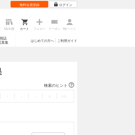
無料会員登録
ログイン
歴
My本棚
カート
フォロー
クーポン
Myページ
雑誌
はじめての方へ
ご利用ガイド
写真集
果
検索のヒント
・
・
・
>
>>