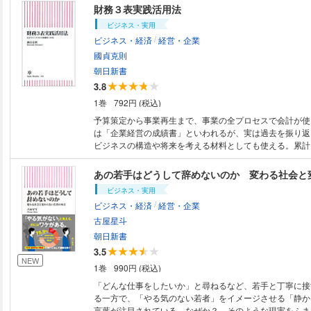
財務３表実践活用法
ビジネス・実用
/
ビジネス・経済
経営・企業
國貞克則
朝日新書
3.8
1巻
792円 (税込)
予算策定から事業再生まで、事業の全プロセスで会計が使
は「企業経営の成績書」といわれるが、実は過去を振り返
ビジネスの構造や将来を考える材料としても使える。累計
「財務３表シリーズ」第３弾。「理解」から「分析」、そ
用」へ。あなたの会社の事業で即、使える！ 全ビジネス
あの若手はどうして辞めないのか 変わる社会と
ビジネス・実用
/
ビジネス・経済
経営・企業
古屋星斗
朝日新書
3.5
NEW
1巻
990円 (税込)
「どんな仕事をしたいか」と尋ねるなど、若手と丁寧に接
る一方で、「やる気のない若者」をイメージさせる「静か
言葉が注目されている。なぜか？ そのような現実をふま