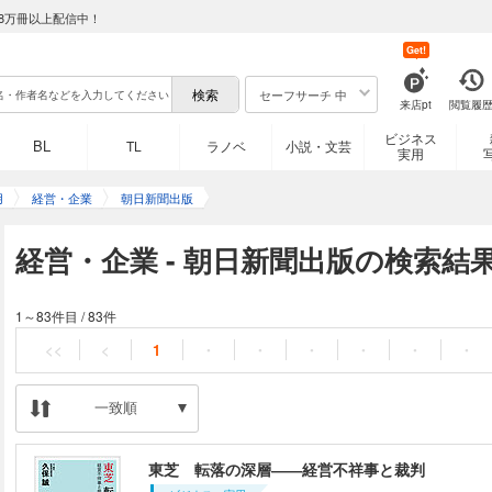
8万冊以上配信中！
Get!
セーフサーチ 中
来店pt
閲覧履
ビジネス
BL
TL
ラノベ
小説・文芸
実用
用
経営・企業
朝日新聞出版
経営・企業 - 朝日新聞出版の検索結
1～83件目
/
83件
<<
<
1
・
・
・
・
・
・
一致順
東芝 転落の深層――経営不祥事と裁判