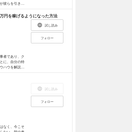
が彼らを引きつ
た超上位校の若
」の伊藤豊氏が
0万円を稼げるようになった方法
オバタカズユキ
大企業の最先端
試し読み
クション。
フォロー
当事者であり、ク
とに、自分の特
ウハウを解説す
試し読み
フォロー
はなく、今こそ
らない。朝の来