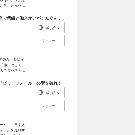
こそ、足元を見
カネを惜しむ
ニック、資生堂
「会社に眠る財産」を掘り起こせ！ 「一品」経営で業績と働きがいがぐんぐん伸びる
業の条件を探
試し読み
フォロー
の強み」を深掘
「伸」ばして、
るプロセスを豊
「ピットフォール」の壁を破れ！
試し読み
フォロー
ール」。日本人
ォールを克服す