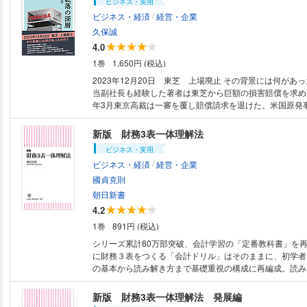
ビジネス・実用
/
ビジネス・経済
経営・企業
久保誠
4.0
1巻
1,650円 (税込)
2023年12月20日 東芝 上場廃止 その背景には何があったの
当副社長も経験した著者は東芝から巨額の損害賠償を求めら
年3月東京高裁は一審を覆し賠償請求を退けた。米国原発
事損失と、第三者委員会報告書の闇。当事者だからこそ持
料から、経営不祥事の深層に迫る。 2023年12月20日、東芝は上場廃止と
新版 財務3表一体理解法
なり株式上場74年の歴史に幕を下ろした。1875年の創業
ビジネス・実用
芝の歴史上最大級の不祥事であることは間違いないだろう
/
ビジネス・経済
経営・企業
接のきっかけは、2006年に買収した米国原子力発電機器
チングハウス社（WEC）の経営の失敗と、それに大きな
國貞克則
2015年に発覚した「東芝不適切会計」への曖昧な対応であ
朝日新書
適切会計」では、当時の社長3人と私を含む執行役財務担
4.2
訴えられた。 裁判は信じられないほど長期化した。私は
1巻
891円 (税込)
ば事実や真実が明らかになるはずと楽観していた。しかし、2
日東京地裁判決で負けてしまった。裁判で潔白が明らかに
シリーズ累計80万部突破、会計学習の「定番教科書」を
ら、出版で真実を訴えたいと思ったのが、この本を書いた
に財務３表をつくる「会計ドリル」はそのままに、初学者
る。 さらに東芝上場廃止の最大の原因であるWEC案件は
の基本から読み解き方まで基礎重視の構成に再編成。読み
者委員会報告書においても一切核心が明らかになることは
プ、全ビジネスパーソン必読！
ろ東芝や第三者委員会はWEC案件の巨額な工事損失を表
新版 財務3表一体理解法 発展編
にしたとすら思える。この東芝が曖昧に終わらせようとし