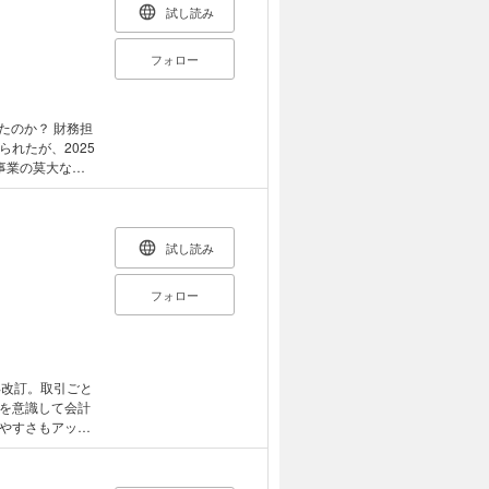
試し読み
フォロー
か？ 財務担
れたが、2025
事業の莫大な工
ち得る視点と資
以来、これが東
。 上場廃止の直
試し読み
メーカー・ウェス
影響を与えた
フォロー
る。 「東芝不
当2人が東芝から
当初、裁判になれ
023年3月28
ならないのな
再改訂。取引ごと
一つの理由であ
を意識して会計
、裁判でも第三
やすさもアッ
なかった。むし
沙汰にしないよう
ているWEC案件