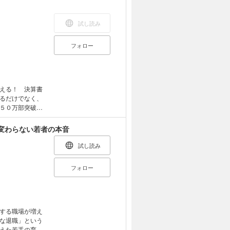
試し読み
フォロー
える！ 決算書
るだけでなく、
５０万部突破の
して「実践活
マン必読。
変わらない若者の本音
試し読み
フォロー
する職場が増え
な退職」という
えた若手の育成