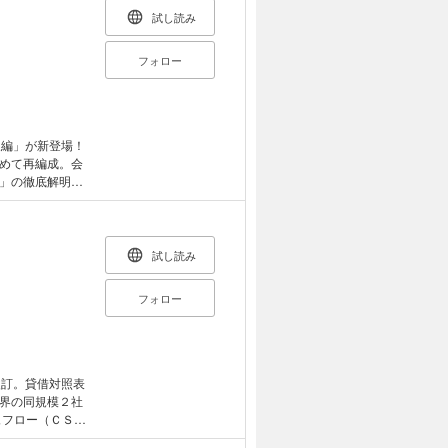
）
試し読み
フォロー
展編」が新登場！
めて再編成。会
」の徹底解明な
試し読み
フォロー
改訂。貸借対照表
界の同規模２社
ュフロー（ＣＳ）