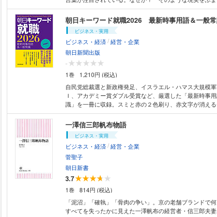
問題への解決策を提示する。
朝日キーワード就職2026 最新時事用語＆一般常
ビジネス・実用
/
ビジネス・経済
経営・企業
朝日新聞出版
-
1巻
1,210円 (税込)
自民党総裁選と新政権発足、イスラエル・ハマス大規模軍
Ｉ、アカデミー賞ダブル受賞など、厳選した「最新時事用
識」を一冊に収録。スミと赤の２色刷り、赤文字が消える
で最新時事用語を効率よく学べる。
一澤信三郎帆布物語
ビジネス・実用
/
ビジネス・経済
経営・企業
菅聖子
朝日新書
3.7
1巻
814円 (税込)
「泥沼」「確執」「骨肉の争い」。京の老舗ブランドで何
すべてを失ったかに見えた一澤帆布の経営者・信三郎夫妻