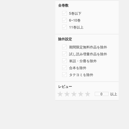
全巻数
5巻以下
6~10巻
11巻以上
除外設定
期間限定無料作品を除外
試し読み増量作品を除外
単話・分冊を除外
合本を除外
タテヨミを除外
レビュー
0
以上