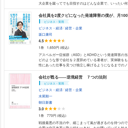
大企業を蹴ってでも目指すのはどんな企業で、いったい何
けているのか。東大、早稲田、慶応、一橋、東工大といっ
者と、中小の成長企業を結びつける人材会社「スローガン
会社員を2度クビになった発達障害の僕が、月10
選んだ企業5社を、『会社図鑑』『大学図鑑』で知られる
ビジネス・実用
氏が徹底取材。優秀な人材が集まる成長企業のいまと、脱
/
ビジネス・経済
経営・企業
を行く若者たちの就職観・仕事観に迫る、渾身のノンフィ
坂口康司
4.5
1巻
1,650円 (税込)
アスペルガー症候群（ASD）とADHDという発達障害の
ビのような形で会社を２度辞めている著者が、実体験をも
性にあった仕事を見つけ独立し稼げるようになるまでのノ
る。
会社が甦る――逆境経営 ７つの法則
ビジネス・実用
/
ビジネス・経済
経営・企業
水尾順一
朝日新書
3.0
1巻
770円 (税込)
戦後最悪の不況の中、縮こまって嵐が過ぎるのを待つので
企業は自己改革に取り組むべきだ。ただ嘆いていても始ま