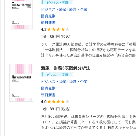
ビジネス・実用
を明らかにすることがもう一つの理由である。（本文より
/
ビジネス・経済
経営・企業
國貞克則
朝日新書
4.2
1巻
891円 (税込)
シリーズ累計80万部突破、会計学習の定番教科書に「発
「一体理解法」「図解分析法」の旧版から応用テーマを集
計ドリルを使った新会計基準の仕組み解説や「純資産の部
ど、「一歩上」を目指すビジネスパーソンに最適！
新版 財務3表図解分析法
ビジネス・実用
/
ビジネス・経済
経営・企業
國貞克則
朝日新書
4.0
1巻
891円 (税込)
累計80万部突破、財務３表シリーズの「図解分析法」を
（ＢＳ）と損益計算書（ＰＬ）を１枚の図にして、同じ業
を比べれば経営のすべてが見えてくる！ 独自のキャッシ
分析で経営戦略も解明。全ビジネスパーソン必読！