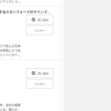
ンフィクショ
紹介。
イノベーション＆社会変革の新実装 未来を創造するスタンフォードのマインドセット
試し読み
フォロー
ドで学んだ日本
や研究にどう生
イノベーターが
試し読み
フォロー
年、会社の規模
いる。彼らが、