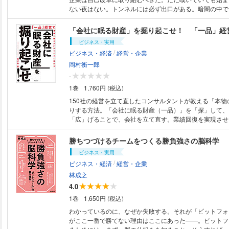
ない夜はない。トンネルには必ず出口がある。暗闇の中で
つめ直して組織を変革しよう。「壊すことから始める」「
な」「威張らない上司を養成せよ」……。トヨタ、パナソ
など優良企業の事例を元に、気鋭の経営学者が生き残る企
ビジネス・実用
る。
/
ビジネス・経済
経営・企業
岡村衡一郎
-
1巻
1,760円 (税込)
150社の経営を立て直したコンサルタントが教える「本物
りする方法。「会社に眠る財産（一品）」を「探」して、
「広」げることで、会社を立て直す。業績回復を実現させ
富な具体例を交えながら解説。
勝ちつづけるチームをつくる勝負強さの脳科学 
ビジネス・実用
/
ビジネス・経済
経営・企業
林成之
4.0
1巻
1,650円 (税込)
わかっているのに、なぜか失敗する。それが「ピットフォ
がここ一番で勝てない理由はここにあった――。ピットフ