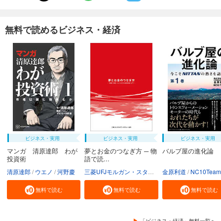
無料で読めるビジネス・経済
ビジネス・実用
ビジネス・実用
ビジネス・実用
マンガ 清原達郎 わが
夢とお金のつなぎ方 ─ 物
バルブ屋の進化論
投資術
語で読...
清原達郎
ウエノ
河野慶
三菱UFJモルガン・スタンレー証券株式会社
金原利道
NC10Team
無料で読む
無料で読む
無料で読む
「ビジネス・経済」無料一覧へ