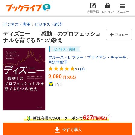
会員登録
ログイン
メニュー
ビジネス・実用
ビジネス・経済
ディズニー 「感動」のプロフェッショ
フォロー
ナルを育てる５つの教え
ビジネス・実用
ブルース・レフラー
/
ブライアン・チャーチ
/
月沢李歌子
5.0
(1)
2,090
円 (税込)
10
pt
627
新規会員70%OFFクーポンで
円(税込)
今すぐ購入