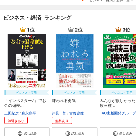
ビジネス・経済 ランキング
1位
2位
3位
ビジネス・実用
ビジネス・実用
ビジネス・実用
『インベスターZ』でお
嫌われる勇気
みんなが欲しかった
金の偏差...
験三種 ...
三田紀房
森永康平
岸見一郎
古賀史健
TAC出版開発グループ
値引きあり
無料あり
試し読み
試し読み
試し読み