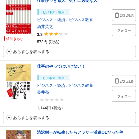
仕事ができる人、会社に必要な人
ビジネス・実用
試し読み
ビジネス・経済
/
ビジネス教養
酒井英之
フォロー
3.3
値引きあり
572円 (税込)
あらすじを表示する
仕事のやってはいけない！
ビジネス・実用
試し読み
ビジネス・経済
/
ビジネス教養
長井亮
フォロー
-
1,144円 (税込)
あらすじを表示する
渋沢栄一が転生したらアラサー派遣OLだった件