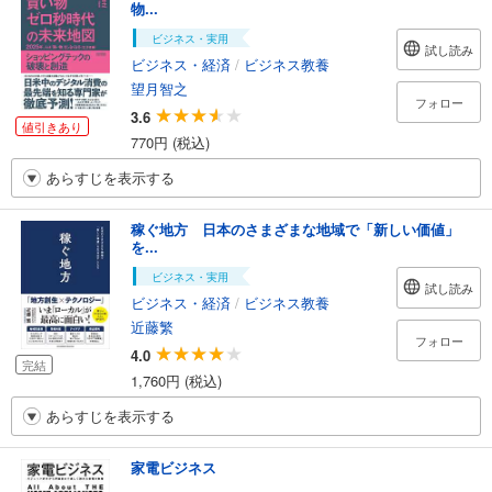
物...
ビジネス・実用
試し読み
ビジネス・経済
/
ビジネス教養
望月智之
フォロー
3.6
値引きあり
770円 (税込)
あらすじを表示する
稼ぐ地方 日本のさまざまな地域で「新しい価値」
を...
ビジネス・実用
試し読み
ビジネス・経済
/
ビジネス教養
近藤繁
フォロー
4.0
完結
1,760円 (税込)
あらすじを表示する
家電ビジネス