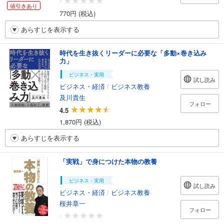
-
値引きあり
770円 (税込)
あらすじを表示する
時代を生き抜くリーダーに必要な「多動×巻き込み
力」
ビジネス・実用
試し読み
ビジネス・経済
/
ビジネス教養
及川貴生
フォロー
4.5
1,870円 (税込)
あらすじを表示する
「実戦」で身につけた本物の教養
ビジネス・実用
試し読み
ビジネス・経済
/
ビジネス教養
桜井章一
フォロー
-