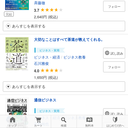
斉藤徹
フォロー
3.7
完結
2,640円 (税込)
あらすじを表示する
大切なことはすべて茶道が教えてくれる。
ビジネス・実用
試し読み
ビジネス・経済
/
ビジネス教養
石川雅俊
フォロー
4.0
1,650円 (税込)
あらすじを表示する
通信ビジネス
ビジネス・実用
試し読み
ビジネス・経済
/
ビジネス教養
石野純也
トップ
カート
検索
無料本
はじめての方へ
フォロー